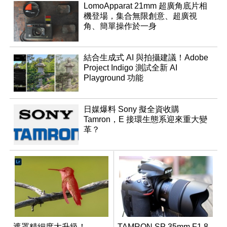
LomoApparat 21mm 超廣角底片相
機登場，集合無限創意、超廣視
角、簡單操作於一身
結合生成式 AI 與拍攝建議！Adobe
Project Indigo 測試全新 AI
Playground 功能
日媒爆料 Sony 擬全資收購
Tamron，E 接環生態系迎來重大變
革？
遮罩精細度大升級！
TAMRON SP 35mm F1.8