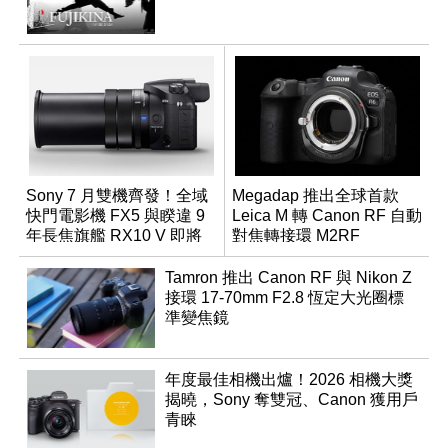
Sony 7 月雙機齊發！全域
Megadap 推出全球首款
快門電影機 FX5 與睽違 9
Leica M 轉 Canon RF 自動
年長焦旗艦 RX10 V 即將
對焦轉接環 M2RF
登場
Tamron 推出 Canon RF 與 Nikon Z
接環 17-70mm F2.8 恆定大光圈標
準變焦鏡
年度最佳相機出爐！2026 相機大獎
揭曉，Sony 奪雙冠、Canon 獲用戶
青睞