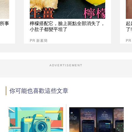
所事
檸檬搭配它，臉上斑點全部消失了，
起
小肚子都變平坦了
了
PR 新素簡
PR
ADVERTISEMENT
你可能也喜歡這些文章