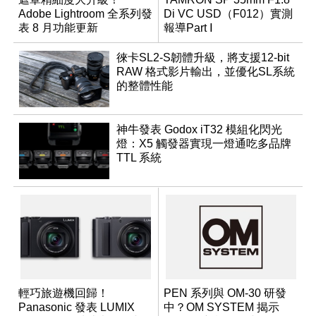
Adobe Lightroom 全系列發
Di VC USD（F012）實測
表 8 月功能更新
報導Part Ⅰ
徠卡SL2-S韌體升級，將支援12-bit
RAW 格式影片輸出，並優化SL系統
的整體性能
神牛發表 Godox iT32 模組化閃光
燈：X5 觸發器實現一燈通吃多品牌
TTL 系統
輕巧旅遊機回歸！
PEN 系列與 OM-30 研發
Panasonic 發表 LUMIX
中？OM SYSTEM 揭示