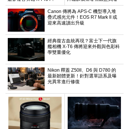
表
Canon 傳將為 APS-C 機型導入堆
疊式感光元件！EOS R7 Mark II 或
迎來高速讀出升級
經典復古血統再現？富士下一代旗
艦相機 X-T6 傳將迎來外觀與色彩科
學雙重優化
Nikon 釋蓋 Z50II、D6 與 D780 的
最新韌體更新！針對選單語系及曝
光異常進行修復