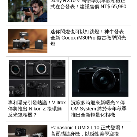
Sony RX10 V 高倍率類單眼相機正
式在台發表！建議售價 NT$ 65,980
迷你閃燈也可以打跳燈！神牛發表
全新 Godox iM30Pro 復古微型閃光
燈
專利曝光引發熱議！Viltrox
沉寂多時迎來新曙光？傳
傳將推出 Nikon Z 接環無
OM System 將於今年秋季
反光鏡相機？
推出全新輕量化相機
Panasonic LUMIX L10 正式登場！
高質感隨身機，以感性美學迎接