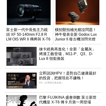
富士新一代中長焦主力鏡
橫拍豎拍補光都沒問題！
頭 XF 50-140mm F2.8 R
神牛發表全新 Godox Lux
LM OIS WR II 傳將與 X-T6
Junior II 復古機頂閃光燈
同步亮相
徠卡經典再進化！全新「金屬灰」
烤漆工藝登場，M11-P、Q3、D-
Lux 8 領銜換裝
立即諮詢HPV！是對自己健康最好
的投資，把握現在不嫌晚！
PR（台灣癌症基金會）
巴黎 FUJIKINA 盛會倒數 富士新世
代機皇 X-T6 傳 9 月第一周登場