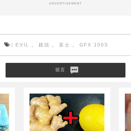
ADVERTISEMENT
EVIL
鏡頭
富士
GFX 100S
、
、
、
留言