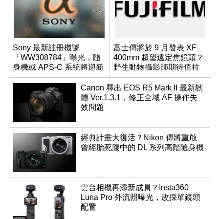
Sony 最新註冊機號
富士傳將於 9 月發表 XF
「WW308784」曝光，隨
400mm 超望遠定焦鏡頭？
身機或 APS-C 系統將迎新
野生動物攝影師期待值拉
成員？
滿
Canon 釋出 EOS R5 Mark II 最新韌
體 Ver.1.3.1，修正全域 AF 操作失
效問題
經典計畫大復活？Nikon 傳將重啟
曾經胎死腹中的 DL 系列高階隨身機
雲台相機再添新成員？Insta360
Luna Pro 外流照曝光，改採單鏡頭
配置