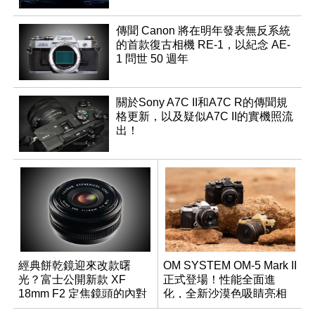
傳聞 Canon 將在明年發表無反系統
的首款復古相機 RE-1，以紀念 AE-
1 問世 50 週年
關於Sony A7C II和A7C R的傳聞規
格更新，以及疑似A7C II的實機照流
出！
經典餅乾鏡迎來改款曙
OM SYSTEM OM-5 Mark II
光？富士公開新款 XF
正式登場！性能全面進
18mm F2 定焦鏡頭的內對
化，全新沙漠色吸睛亮相
焦專利