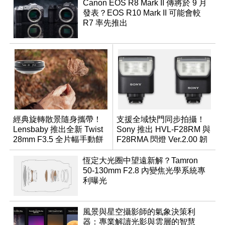
Canon EOS R8 Mark II 傳將於 9 月
發表？EOS R10 Mark II 可能會較
R7 率先推出
經典旋轉散景隨身攜帶！
支援全域快門同步拍攝！
Lensbaby 推出全新 Twist
Sony 推出 HVL-F28RM 與
28mm F3.5 全片幅手動餅
F28RMA 閃燈 Ver.2.00 韌
乾鏡
體
恆定大光圈中望遠新解？Tamron
50-130mm F2.8 內變焦光學系統專
利曝光
風景與星空攝影師的氣象決策利
器：專業解讀光影與雲層的智慧