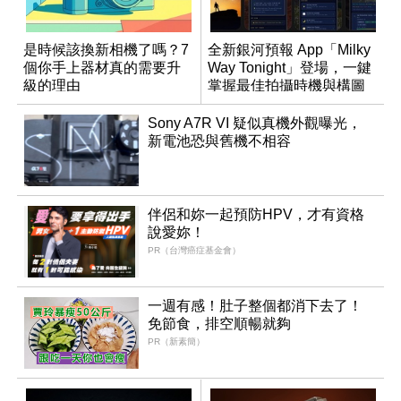
是時候該換新相機了嗎？7
全新銀河預報 App「Milky
個你手上器材真的需要升
Way Tonight」登場，一鍵
級的理由
掌握最佳拍攝時機與構圖
Sony A7R VI 疑似真機外觀曝光，
新電池恐與舊機不相容
伴侶和妳一起預防HPV，才有資格
說愛妳！
PR（台灣癌症基金會）
一週有感！肚子整個都消下去了！
免節食，排空順暢就夠
PR（新素簡）