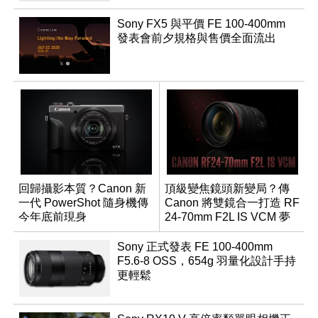
Sony FX5 與平價 FE 100-400mm
發表會前夕規格與售價全面流出
回歸攝影本質？Canon 新
頂級變焦鏡頭新變局？傳
一代 PowerShot 隨身機傳
Canon 將雙鏡合一打造 RF
今年底前現身
24-70mm F2L IS VCM 夢
幻規格
Sony 正式發表 FE 100-400mm
F5.6-8 OSS，654g 羽量化設計手持
更輕鬆