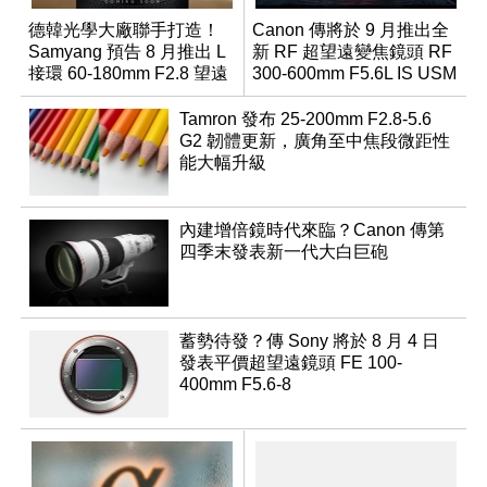
德韓光學大廠聯手打造！
Canon 傳將於 9 月推出全
Samyang 預告 8 月推出 L
新 RF 超望遠變焦鏡頭 RF
接環 60-180mm F2.8 望遠
300-600mm F5.6L IS USM
變焦鏡
Tamron 發布 25-200mm F2.8-5.6
G2 韌體更新，廣角至中焦段微距性
能大幅升級
內建增倍鏡時代來臨？Canon 傳第
四季末發表新一代大白巨砲
蓄勢待發？傳 Sony 將於 8 月 4 日
發表平價超望遠鏡頭 FE 100-
400mm F5.6-8