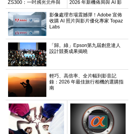
ZS300：一吋感光元件與
2026 年新機佈局與 AI 影
15 倍光學變焦
像藍圖
影像處理市場震撼彈！Adobe 宣佈
收購 AI 照片與影片優化專家 Topaz
Labs
「歸。綠」Epson第九屆創意達人
設計競賽成果揭曉
輕巧、高倍率、全片幅到影音記
錄：2026 年最佳旅行相機的選購指
南