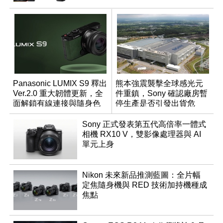
Panasonic LUMIX S9 釋出
熊本強震襲擊全球感光元
Ver.2.0 重大韌體更新，全
件重鎮，Sony 確認廠房暫
面解鎖有線連接與隨身色
停生產是否引發出貨危
調編輯
機？
Sony 正式發表第五代高倍率一體式
相機 RX10 V，雙影像處理器與 AI
單元上身
Nikon 未來新品推測藍圖：全片幅
定焦隨身機與 RED 技術加持機種成
焦點