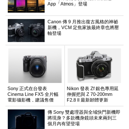
App「Atmos」登場
Canon 傳 9 月推出復古風格的神祕
新機，VCM 定焦家族最終章也將壓
軸登場
Sony 正式在台發表
Nikon 發表 Zf 銀色專用延
Cinema Line FX5 全片幅
伸握把與 Z 70-200mm
電影攝影機，建議售價
F2.8 II 最新韌體更新
NT$144,980
傳 Sony 雙處理器與全域快門新機即
將現身？多款機身鏡頭未來兩到三
個月內有望登場