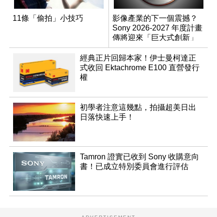
11條「偷拍」小技巧
影像產業的下一個震撼？
Sony 2026-2027 年度計畫
傳將迎來「巨大式創新」
經典正片回歸本家！伊士曼柯達正
式收回 Ektachrome E100 直營發行
權
初學者注意這幾點，拍攝超美日出
日落快速上手！
Tamron 證實已收到 Sony 收購意向
書！已成立特別委員會進行評估