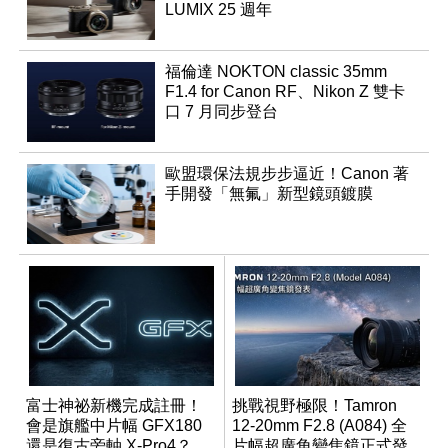
LUMIX 25 週年
福倫達 NOKTON classic 35mm
F1.4 for Canon RF、Nikon Z 雙卡
口 7 月同步登台
歐盟環保法規步步逼近！Canon 著
手開發「無氟」新型鏡頭鍍膜
富士神祕新機完成註冊！
挑戰視野極限！Tamron
會是旗艦中片幅 GFX180
12-20mm F2.8 (A084) 全
還是復古旁軸 X-Pro4？
片幅超廣角變焦鏡正式發