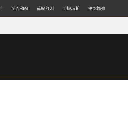
活
業界動態
重點評測
手機玩拍
攝影擂臺