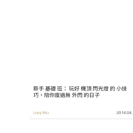
新手 基礎 班： 玩好 機頂 閃光燈 的 小技
巧，陪你度過無 外閃 的日子
Lucy Wu
2014.04.