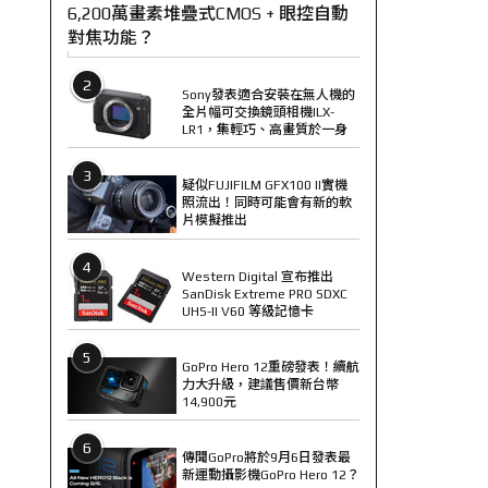
6,200萬畫素堆疊式CMOS + 眼控自動
對焦功能？
2
Sony發表適合安裝在無人機的
全片幅可交換鏡頭相機ILX-
LR1，集輕巧、高畫質於一身
3
疑似FUJIFILM GFX100 II實機
照流出！同時可能會有新的軟
片模擬推出
4
Western Digital 宣布推出
SanDisk Extreme PRO SDXC
UHS-II V60 等級記憶卡
5
GoPro Hero 12重磅發表！續航
力大升級，建議售價新台幣
14,900元
6
傳聞GoPro將於9月6日發表最
新運動攝影機GoPro Hero 12？