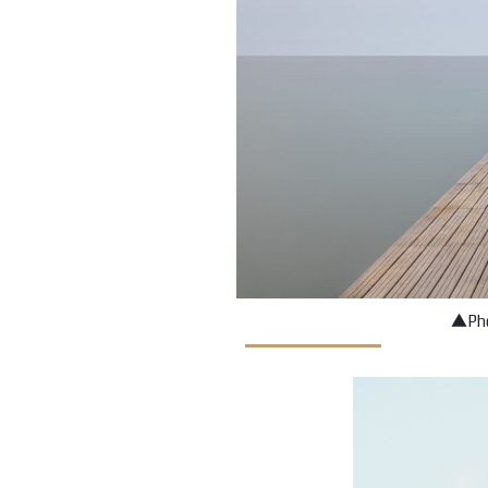
▲Phot