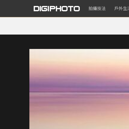
拍攝技法
戶外生