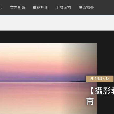
活
業界動態
重點評測
手機玩拍
攝影擂臺
2019.07.12
【攝影
南