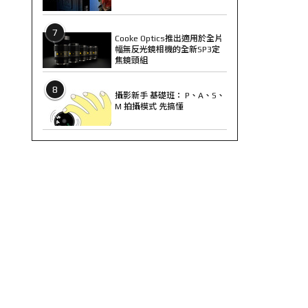
7
Cooke Optics推出適用於全片
幅無反光鏡相機的全新SP3定
焦鏡頭組
8
攝影新手 基礎班： P、A、S、
M 拍攝模式 先搞懂