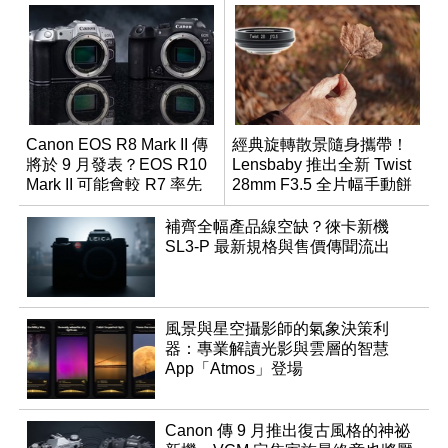
Canon EOS R8 Mark II 傳
經典旋轉散景隨身攜帶！
將於 9 月發表？EOS R10
Lensbaby 推出全新 Twist
Mark II 可能會較 R7 率先
28mm F3.5 全片幅手動餅
推出
乾鏡
補齊全幅產品線空缺？徠卡新機
SL3-P 最新規格與售價傳聞流出
風景與星空攝影師的氣象決策利
器：專業解讀光影與雲層的智慧
App「Atmos」登場
Canon 傳 9 月推出復古風格的神祕