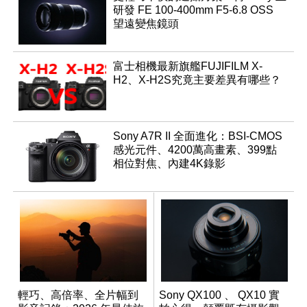
研發 FE 100-400mm F5-6.8 OSS
望遠變焦鏡頭
富士相機最新旗艦FUJIFILM X-
H2、X-H2S究竟主要差異有哪些？
Sony A7R II 全面進化：BSI-CMOS
感光元件、4200萬高畫素、399點
相位對焦、內建4K錄影
輕巧、高倍率、全片幅到
Sony QX100 、 QX10 實