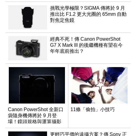
挑戰光學極限？SIGMA 傳將於 9 月
推出比 F1.2 更大光圈的 65mm 自動
對焦定焦鏡
經典不死！傳 Canon PowerShot
G7 X Mark III 的後繼機種有望在今
年年底前推出？
Canon PowerShot 全新口
11條「偷拍」小技巧
袋隨身機傳將於 9 月登
場！鏡頭規格與運算攝影
升級成為焦點
更輕巧平價的遠攝方案？傳 Sony 正