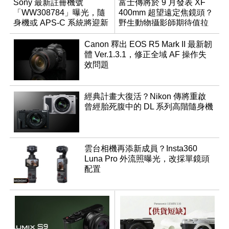
Sony 最新註冊機號
富士傳將於 9 月發表 XF
「WW308784」曝光，隨
400mm 超望遠定焦鏡頭？
身機或 APS-C 系統將迎新
野生動物攝影師期待值拉
成員？
滿
Canon 釋出 EOS R5 Mark II 最新韌
體 Ver.1.3.1，修正全域 AF 操作失
效問題
經典計畫大復活？Nikon 傳將重啟
曾經胎死腹中的 DL 系列高階隨身機
雲台相機再添新成員？Insta360
Luna Pro 外流照曝光，改採單鏡頭
配置