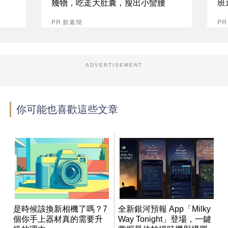
幾物，吃走大肚囊，瘦出小蠻腰
班
PR 新素簡
P
ADVERTISEMENT
你可能也喜歡這些文章
是時候該換新相機了嗎？7
全新銀河預報 App「Milky
個你手上器材真的需要升
Way Tonight」登場，一鍵