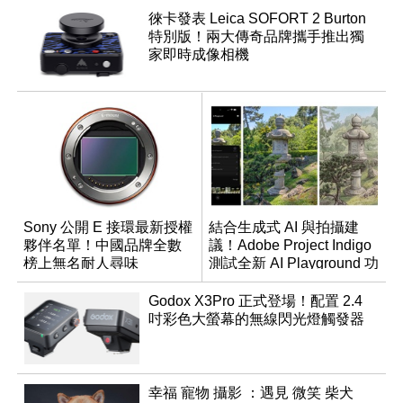
徠卡發表 Leica SOFORT 2 Burton
特別版！兩大傳奇品牌攜手推出獨
家即時成像相機
Sony 公開 E 接環最新授權
結合生成式 AI 與拍攝建
夥伴名單！中國品牌全數
議！Adobe Project Indigo
榜上無名耐人尋味
測試全新 AI Playground 功
能
Godox X3Pro 正式登場！配置 2.4
吋彩色大螢幕的無線閃光燈觸發器
幸福 寵物 攝影 ：遇見 微笑 柴犬