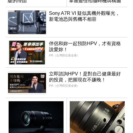
級的理由
掌握最佳拍攝時機與構圖
Sony A7R VI 疑似真機外觀曝光，
新電池恐與舊機不相容
伴侶和妳一起預防HPV，才有資格
說愛妳！
PR（台灣癌症基金會）
立即諮詢HPV！是對自己健康最好
的投資，把握現在不嫌晚！
PR（台灣癌症基金會）