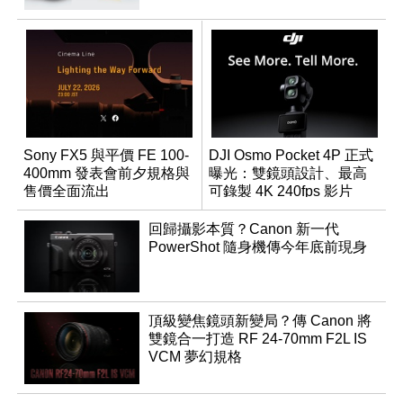
Sony FX5 與平價 FE 100-
DJI Osmo Pocket 4P 正式
400mm 發表會前夕規格與
曝光：雙鏡頭設計、最高
售價全面流出
可錄製 4K 240fps 影片
回歸攝影本質？Canon 新一代
PowerShot 隨身機傳今年底前現身
頂級變焦鏡頭新變局？傳 Canon 將
雙鏡合一打造 RF 24-70mm F2L IS
VCM 夢幻規格