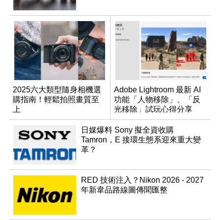
2025六大類型隨身相機選
Adobe Lightroom 最新 AI
購指南！輕鬆拍照畫質至
功能「人物移除」、「反
上
光移除」試玩心得分享
日媒爆料 Sony 擬全資收購
Tamron，E 接環生態系迎來重大變
革？
RED 技術注入？Nikon 2026 - 2027
年新韋品路線圖傳聞匯整