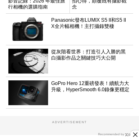
影音記錄：2026 年最佳旅
拍心得，顛覆既有攝影觀
行相機的選購指南
念
Panasonic發布LUMIX S5 II和S5 II
X全片幅相機！主打攝錄雙棲
從灰階看世界：打造引人入勝的黑
白攝影作品之關鍵技巧大公開
GoPro Hero 12重磅發表！續航力大
升級，HyperSmooth 6.0錄像更穩定
ADVERTISEMENT
Recommended by