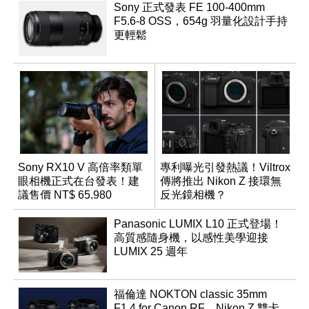
Sony 正式發表 FE 100-400mm
F5.6-8 OSS，654g 羽量化設計手持
更輕鬆
Sony RX10 V 高倍率類單
專利曝光引發熱議！Viltrox
眼相機正式在台發表！建
傳將推出 Nikon Z 接環無
議售價 NT$ 65,980
反光鏡相機？
Panasonic LUMIX L10 正式登場！
高質感隨身機，以感性美學迎接
LUMIX 25 週年
福倫達 NOKTON classic 35mm
F1.4 for Canon RF、Nikon Z 雙卡