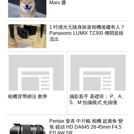
Maru 醬
1 吋感光元隨身旅遊相機後繼有人？
Panasonic LUMIX TZ300 傳聞規格
流出
相機背帶綁法 教學
攝影新手 基礎班： P、A、
S、M 拍攝模式 先搞懂
Pentax 發表 中片幅 相機 超廣角 變
焦 鏡頭 HD DA645 28-45mm F4.5
ED AW SR