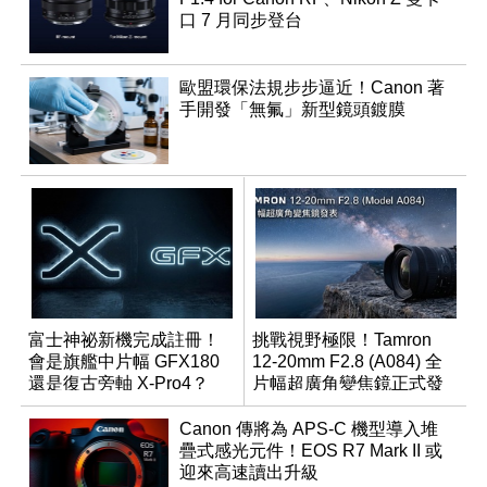
口 7 月同步登台
歐盟環保法規步步逼近！Canon 著
手開發「無氟」新型鏡頭鍍膜
富士神祕新機完成註冊！
挑戰視野極限！Tamron
會是旗艦中片幅 GFX180
12-20mm F2.8 (A084) 全
還是復古旁軸 X-Pro4？
片幅超廣角變焦鏡正式發
表
Canon 傳將為 APS-C 機型導入堆
疊式感光元件！EOS R7 Mark II 或
迎來高速讀出升級