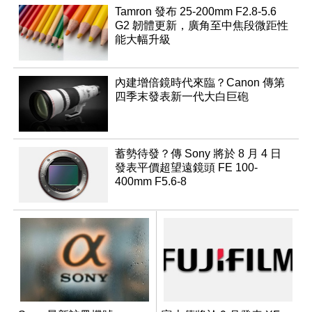
Tamron 發布 25-200mm F2.8-5.6
G2 韌體更新，廣角至中焦段微距性
能大幅升級
內建增倍鏡時代來臨？Canon 傳第
四季末發表新一代大白巨砲
蓄勢待發？傳 Sony 將於 8 月 4 日
發表平價超望遠鏡頭 FE 100-
400mm F5.6-8