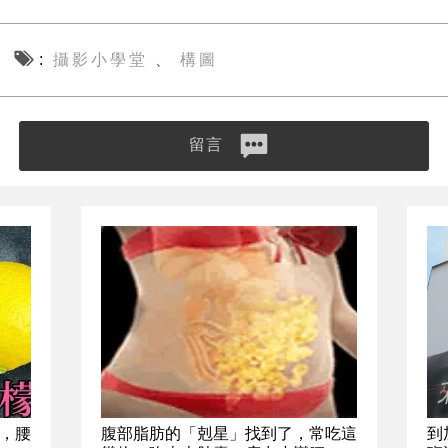
攝影小學堂
構圖
、
留言
，腰
腹部脂肪的「剋星」找到了，常吃這
到