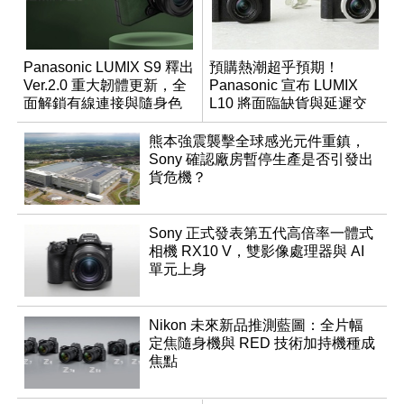
Panasonic LUMIX S9 釋出
預購熱潮超乎預期！
Ver.2.0 重大韌體更新，全
Panasonic 宣布 LUMIX
面解鎖有線連接與隨身色
L10 將面臨缺貨與延遲交
調編輯
貨時間
熊本強震襲擊全球感光元件重鎮，
Sony 確認廠房暫停生產是否引發出
貨危機？
Sony 正式發表第五代高倍率一體式
相機 RX10 V，雙影像處理器與 AI
單元上身
Nikon 未來新品推測藍圖：全片幅
定焦隨身機與 RED 技術加持機種成
焦點