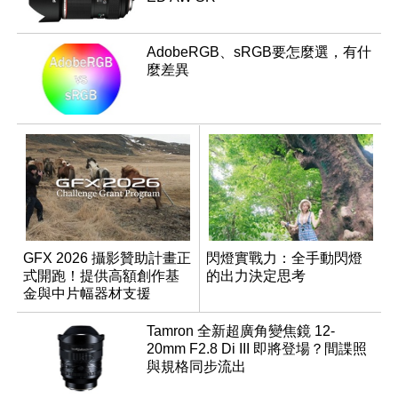
AdobeRGB、sRGB要怎麼選，有什
麼差異
GFX 2026 攝影贊助計畫正
閃燈實戰力：全手動閃燈
式開跑！提供高額創作基
的出力決定思考
金與中片幅器材支援
Tamron 全新超廣角變焦鏡 12-
20mm F2.8 Di III 即將登場？間諜照
與規格同步流出