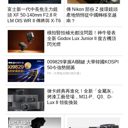
富士新一代中長焦主力鏡
傳 Nikon 部份 Z 接環鏡頭
頭 XF 50-140mm F2.8 R
產地悄悄從中國轉移至越
LM OIS WR II 傳將與 X-T6
南？
同步亮相
橫拍豎拍補光都沒問題！神牛發表
全新 Godox Lux Junior II 復古機頂
閃光燈
009829掌握AI關鍵 大華韓國KOSPI
50今強勢開募
PR（大華銀全能行銷方案）
徠卡經典再進化！全新「金屬灰」
烤漆工藝登場，M11-P、Q3、D-
Lux 8 領銜換裝