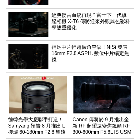
經典復古血統再現？富士下一代旗
艦相機 X-T6 傳將迎來外觀與色彩科
學雙重優化
補足中片幅超廣角空缺！NiSi 發表
16mm F2.8 ASPH. 數位中片幅定焦
鏡
德韓光學大廠聯手打造！
Canon 傳將於 9 月推出全
Samyang 預告 8 月推出 L
新 RF 超望遠變焦鏡頭 RF
接環 60-180mm F2.8 望遠
300-600mm F5.6L IS USM
變焦鏡