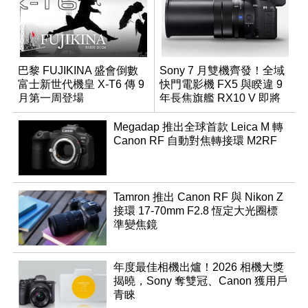
巴黎 FUJIKINA 盛會倒數
Sony 7 月雙機齊發！全域
富士新世代機皇 X-T6 傳 9
快門電影機 FX5 與睽違 9
月第一周登場
年長焦旗艦 RX10 V 即將
登場
Megadap 推出全球首款 Leica M 轉
Canon RF 自動對焦轉接環 M2RF
Tamron 推出 Canon RF 與 Nikon Z
接環 17-70mm F2.8 恆定大光圈標
準變焦鏡
年度最佳相機出爐！2026 相機大獎
揭曉，Sony 奪雙冠、Canon 獲用戶
青睞