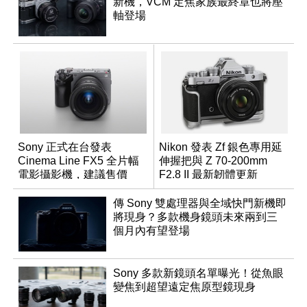
新機，VCM 定焦家族最終章也將壓
軸登場
Sony 正式在台發表
Nikon 發表 Zf 銀色專用延
Cinema Line FX5 全片幅
伸握把與 Z 70-200mm
電影攝影機，建議售價
F2.8 II 最新韌體更新
NT$144,980
傳 Sony 雙處理器與全域快門新機即
將現身？多款機身鏡頭未來兩到三
個月內有望登場
Sony 多款新鏡頭名單曝光！從魚眼
變焦到超望遠定焦原型鏡現身