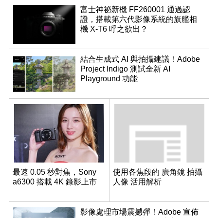
富士神祕新機 FF260001 通過認
證，搭載第六代影像系統的旗艦相
機 X-T6 呼之欲出？
結合生成式 AI 與拍攝建議！Adobe
Project Indigo 測試全新 AI
Playground 功能
最速 0.05 秒對焦，Sony
使用各焦段的 廣角鏡 拍攝
a6300 搭載 4K 錄影上市
人像 活用解析
影像處理市場震撼彈！Adobe 宣佈