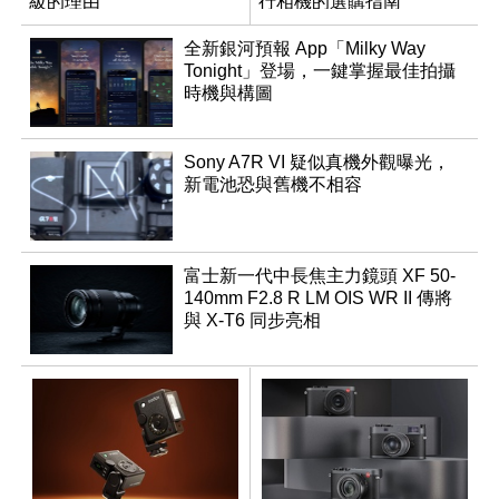
級的理由
行相機的選購指南
全新銀河預報 App「Milky Way
Tonight」登場，一鍵掌握最佳拍攝
時機與構圖
Sony A7R VI 疑似真機外觀曝光，
新電池恐與舊機不相容
富士新一代中長焦主力鏡頭 XF 50-
140mm F2.8 R LM OIS WR II 傳將
與 X-T6 同步亮相