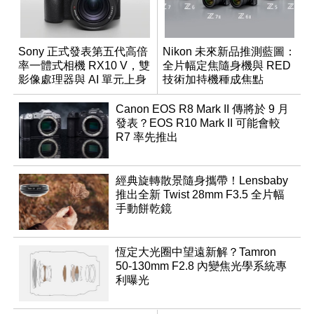
Sony 正式發表第五代高倍
Nikon 未來新品推測藍圖：
率一體式相機 RX10 V，雙
全片幅定焦隨身機與 RED
影像處理器與 AI 單元上身
技術加持機種成焦點
Canon EOS R8 Mark II 傳將於 9 月
發表？EOS R10 Mark II 可能會較
R7 率先推出
經典旋轉散景隨身攜帶！Lensbaby
推出全新 Twist 28mm F3.5 全片幅
手動餅乾鏡
恆定大光圈中望遠新解？Tamron
50-130mm F2.8 內變焦光學系統專
利曝光