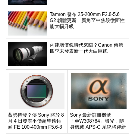
Tamron 發布 25-200mm F2.8-5.6
G2 韌體更新，廣角至中焦段微距性
能大幅升級
內建增倍鏡時代來臨？Canon 傳第
四季末發表新一代大白巨砲
蓄勢待發？傳 Sony 將於 8
Sony 最新註冊機號
月 4 日發表平價超望遠鏡
「WW308784」曝光，隨
頭 FE 100-400mm F5.6-8
身機或 APS-C 系統將迎新
成員？