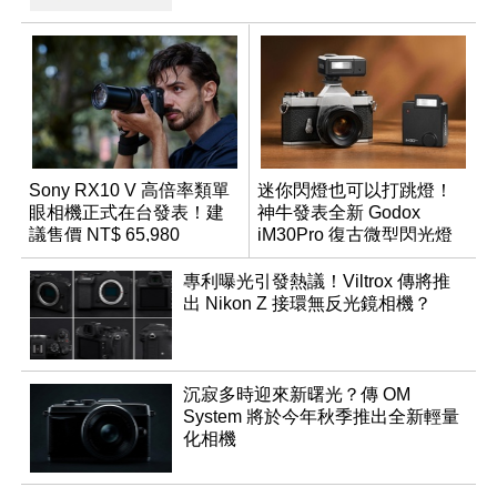
Sony RX10 V 高倍率類單
迷你閃燈也可以打跳燈！
眼相機正式在台發表！建
神牛發表全新 Godox
議售價 NT$ 65,980
iM30Pro 復古微型閃光燈
專利曝光引發熱議！Viltrox 傳將推
出 Nikon Z 接環無反光鏡相機？
沉寂多時迎來新曙光？傳 OM
System 將於今年秋季推出全新輕量
化相機