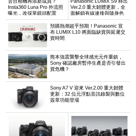
雲台相機再添新成員？
Panasonic LUMIX S9 釋出
Insta360 Luna Pro 外流照
Ver.2.0 重大韌體更新，全
曝光，改採單鏡頭配置
面解鎖有線連接與隨身色
調編輯
預購熱潮超乎預期！Panasonic 宣
布 LUMIX L10 將面臨缺貨與延遲交
貨時間
熊本強震襲擊全球感光元件重鎮，
Sony 確認廠房暫停生產是否引發出
貨危機？
Sony A7 V 迎來 Ver.2.00 重大韌體
更新：32 位元浮點音訊錄製與數位
簽章功能登場