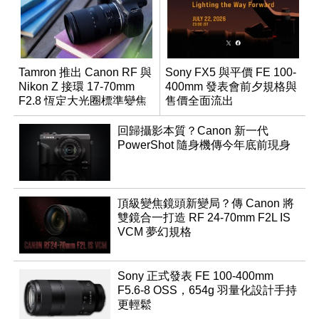
Tamron 推出 Canon RF 與
Sony FX5 與平價 FE 100-
Nikon Z 接環 17-70mm
400mm 發表會前夕規格與
F2.8 恆定大光圈標準變焦
售價全面流出
鏡
回歸攝影本質？Canon 新一代
PowerShot 隨身機傳今年底前現身
頂級變焦鏡頭新變局？傳 Canon 將
雙鏡合一打造 RF 24-70mm F2L IS
VCM 夢幻規格
Sony 正式發表 FE 100-400mm
F5.6-8 OSS，654g 羽量化設計手持
更輕鬆