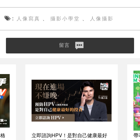
人像寫真
攝影小學堂
人像攝影
、
、
留言
資格
立即諮詢HPV！是對自己健康最好
帶