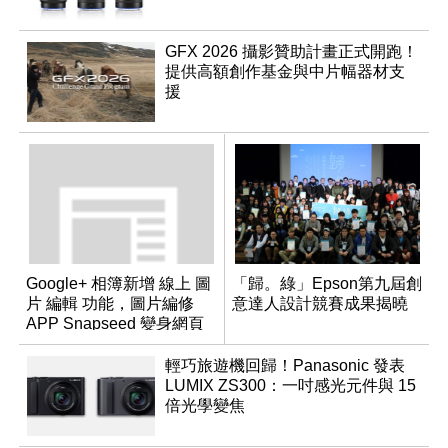
GFX 2026 攝影贊助計畫正式開跑！
提供高額創作基金與中片幅器材支
援
Google+ 相簿新增 線上 圖
「歸。綠」Epson第九屆創
片 編輯 功能，圖片編修
意達人設計競賽成果揭曉
APP Snapseed 變身網頁
版
輕巧旅遊機回歸！Panasonic 發表
LUMIX ZS300：一吋感光元件與 15
倍光學變焦