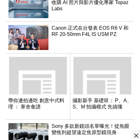
收購 AI 照片與影片優化專家 Topaz
Labs
Canon 正式在台發表 EOS R6 V 和
RF 20-50mm F4L IS USM PZ
帶你邊拍邊吃 創意中式料
攝影新手 基礎班： P、A、
理 ： 寒舍食譜
S、M 拍攝模式 先搞懂
Sony 多款新鏡頭名單曝光！從魚眼
變焦到超望遠定焦原型鏡現身