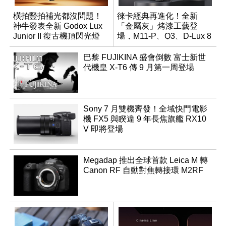
橫拍豎拍補光都沒問題！
徠卡經典再進化！全新
神牛發表全新 Godox Lux
「金屬灰」烤漆工藝登
Junior II 復古機頂閃光燈
場，M11-P、Q3、D-Lux 8
領銜換裝
巴黎 FUJIKINA 盛會倒數 富士新世
代機皇 X-T6 傳 9 月第一周登場
Sony 7 月雙機齊發！全域快門電影
機 FX5 與睽違 9 年長焦旗艦 RX10
V 即將登場
Megadap 推出全球首款 Leica M 轉
Canon RF 自動對焦轉接環 M2RF