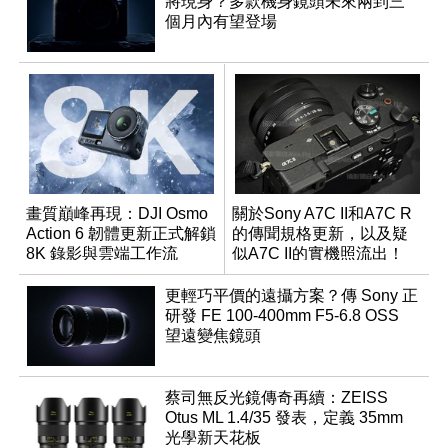
將現身？多款機身鏡頭未來兩到三
個月內有望登場
畫質巔峰再現：DJI Osmo
關於Sony A7C II和A7C R
Action 6 韌體更新正式解鎖
的傳聞規格更新，以及疑
8K 錄影與雲端工作流
似A7C II的實機照流出！
更輕巧平價的遠攝方案？傳 Sony 正
研發 FE 100-400mm F5-6.8 OSS
望遠變焦鏡頭
蔡司無反光鏡傳奇再續：ZEISS
Otus ML 1.4/35 發表，定義 35mm
光學新天花板