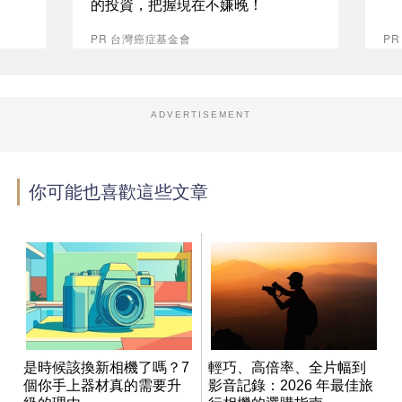
的投資，把握現在不嫌晚！
PR 台灣癌症基金會
PR
ADVERTISEMENT
你可能也喜歡這些文章
是時候該換新相機了嗎？7
輕巧、高倍率、全片幅到
個你手上器材真的需要升
影音記錄：2026 年最佳旅