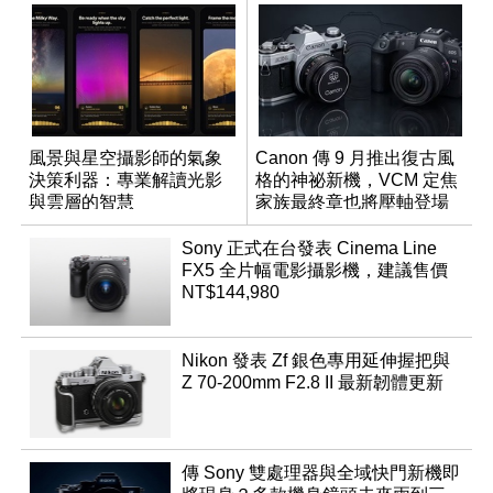
風景與星空攝影師的氣象
Canon 傳 9 月推出復古風
決策利器：專業解讀光影
格的神祕新機，VCM 定焦
與雲層的智慧
家族最終章也將壓軸登場
App「Atmos」登場
Sony 正式在台發表 Cinema Line
FX5 全片幅電影攝影機，建議售價
NT$144,980
Nikon 發表 Zf 銀色專用延伸握把與
Z 70-200mm F2.8 II 最新韌體更新
傳 Sony 雙處理器與全域快門新機即