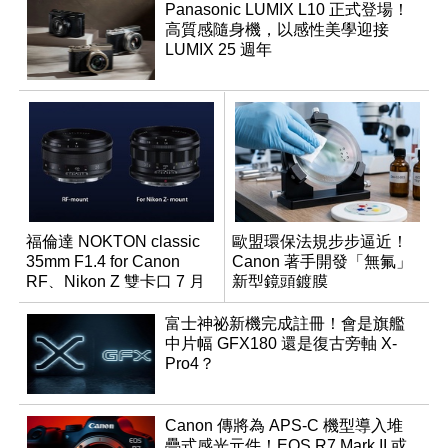
Panasonic LUMIX L10 正式登場！
高質感隨身機，以感性美學迎接
LUMIX 25 週年
福倫達 NOKTON classic
歐盟環保法規步步逼近！
35mm F1.4 for Canon
Canon 著手開發「無氟」
RF、Nikon Z 雙卡口 7 月
新型鏡頭鍍膜
同步登台
富士神祕新機完成註冊！會是旗艦
中片幅 GFX180 還是復古旁軸 X-
Pro4？
Canon 傳將為 APS-C 機型導入堆
疊式感光元件！EOS R7 Mark II 或