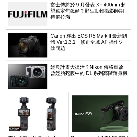
富士傳將於 9 月發表 XF 400mm 超
望遠定焦鏡頭？野生動物攝影師期
待值拉滿
Canon 釋出 EOS R5 Mark II 最新韌
體 Ver.1.3.1，修正全域 AF 操作失
效問題
經典計畫大復活？Nikon 傳將重啟
曾經胎死腹中的 DL 系列高階隨身機