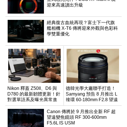
迎來高速讀出升級
經典復古血統再現？富士下一代旗
艦相機 X-T6 傳將迎來外觀與色彩科
學雙重優化
Nikon 釋蓋 Z50II、D6 與
德韓光學大廠聯手打造！
D780 的最新韌體更新！針
Samyang 預告 8 月推出 L
對選單語系及曝光異常進
接環 60-180mm F2.8 望遠
行修復
變焦鏡
Canon 傳將於 9 月推出全新 RF 超
望遠變焦鏡頭 RF 300-600mm
F5.6L IS USM