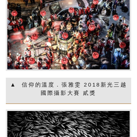
▲ 信仰的溫度．張雅雯 2018新光三越
國際攝影大賽 貳獎