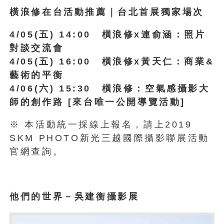
橫浪修在台活動推薦｜台北首展獨家場次
4/05(
五) 14:00 橫浪修x連俞涵：照片
對談交流會
4/05(
五) 16:00 橫浪修x黃天仁：商業&
藝術的平衡
4/06(
六) 15:30 橫浪修：空氣感攝影大
師的創作路 [來台唯一公開導覽活動]
※ 本活動統一採線上報名，請上2019
SKM PHOTO新光三越國際攝影聯展活動
官網查詢。
他們的世界－吳建衡攝影展