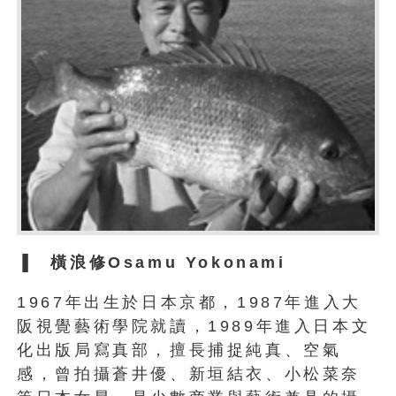
▐
橫浪修Osamu Yokonami
1967年出生於日本京都，1987年進入大
阪視覺藝術學院就讀，1989年進入日本文
化出版局寫真部，擅長捕捉純真、空氣
感，曾拍攝蒼井優、新垣結衣、小松菜奈