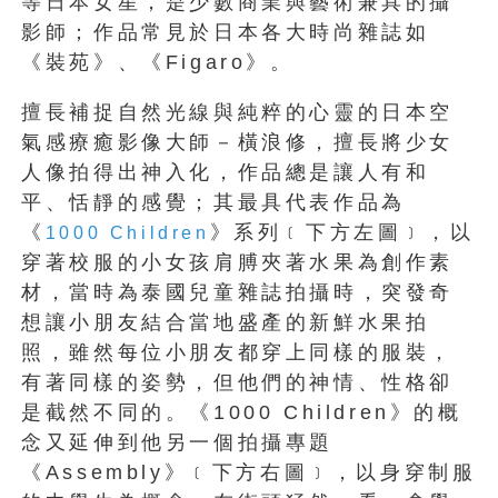
等日本女星，是少數商業與藝術兼具的攝
影師；作品常見於日本各大時尚雜誌如
《裝苑》、《Figaro》。
擅長補捉自然光線與純粹的心靈的日本空
氣感療癒影像大師－橫浪修，擅長將少女
人像拍得出神入化，作品總是讓人有和
平、恬靜的感覺；其最具代表作品為
《
》系列﹝下方左圖﹞，以
1000 Children
穿著校服的小女孩肩膊夾著水果為創作素
材，當時為泰國兒童雜誌拍攝時，突發奇
想讓小朋友結合當地盛產的新鮮水果拍
照，雖然每位小朋友都穿上同樣的服裝，
有著同樣的姿勢，但他們的神情、性格卻
是截然不同的。《1000 Children》的概
念又延伸到他另一個拍攝專題
《Assembly》﹝下方右圖﹞，以身穿制服