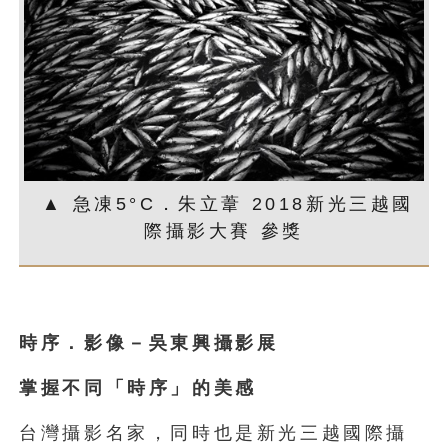
▲ 急凍5°C．朱立葦 2018新光三越國
際攝影大賽 參獎
時序．影像－吳東興攝影展
掌握不同「時序」的美感
台灣攝影名家，同時也是新光三越國際攝