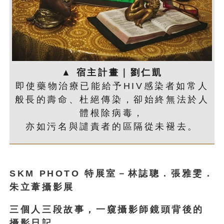
▲ 宿主計畫｜劉仁凱
即使藥物治療已能給予HIV感染者如常人
般長的壽命、杜絕傳染，卻始終無法於人
體根除病毒，
亦如污名與譴責者的區隔從未褪去。
SKM PHOTO
特展室－林誌聰．張雅雯．
朱立葦攝影展
三個人三段故事，一窺攝影師鏡頭背後的
攝影日記