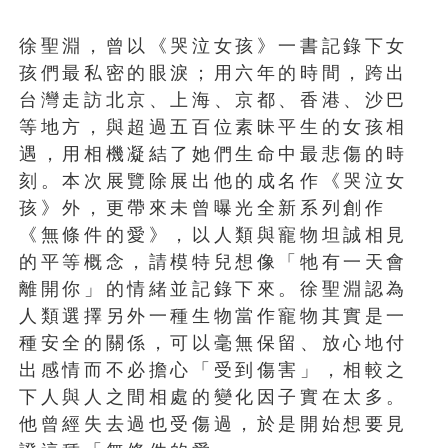
徐聖淵，曾以《哭泣女孩》一書記錄下女
孩們最私密的眼淚；用六年的時間，跨出
台灣走訪北京、上海、京都、香港、沙巴
等地方，與超過五百位素昧平生的女孩相
遇，用相機凝結了她們生命中最悲傷的時
刻。本次展覽除展出他的成名作《哭泣女
孩》外，更帶來未曾曝光全新系列創作
《無條件的愛》，以人類與寵物坦誠相見
的平等概念，請模特兒想像「牠有一天會
離開你」的情緒並記錄下來。徐聖淵認為
人類選擇另外一種生物當作寵物其實是一
種安全的關係，可以毫無保留、放心地付
出感情而不必擔心「受到傷害」，相較之
下人與人之間相處的變化因子實在太多。
他曾經失去過也受傷過，於是開始想要見