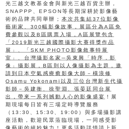
光三越文教基金會與新光三越百貨主辦，
SNAPPP、EPSON等長期深耕於影像藝
術的品牌共同舉辦；
本次共集結37位影像
藝術家、300幅影像故事，展區分為A區免
費參觀以及B區購票入場，A區展覽包含
「2019新光三越國際攝影大賽得獎作品
展」、「SKM PHOTO影像敘事特展
室」、台灣攝影名家─吳東興「時序．影
像」攝影展，B區則以人像攝影為主題，邀
請到日本空氣感療癒影像大師－橫浪修
Osamu Yokonami以及三位台灣新生代攝
影師－吳建衡、徐聖淵、張晏廷同台展
出，帶來一系列撼動人心的影像盛宴
！展
期現場每日皆有三場定時導覽服務
（13:30、15:30、19:00）與多場攝影講
座活動，歡迎民眾蒞臨現場，一同感受影
像藝術的絕妙魅力！更多活動詳情請上新