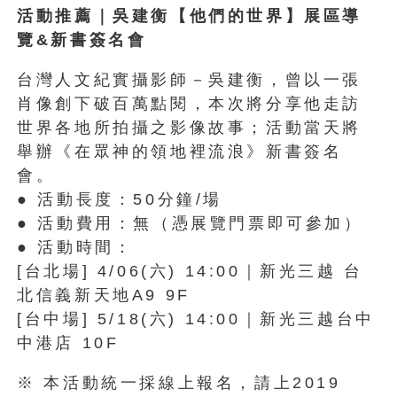
活動推薦｜吳建衡【他們的世界】展區導
覽&新書簽名會
台灣人文紀實攝影師－吳建衡，曾以一張
肖像創下破百萬點閱，本次將分享他走訪
世界各地所拍攝之影像故事；活動當天將
舉辦《在眾神的領地裡流浪》新書簽名
會。
● 活動長度：50分鐘/場
● 活動費用：無（憑展覽門票即可參加）
● 活動時間：
[台北場] 4/06(六) 14:00｜新光三越 台
北信義新天地A9 9F
[台中場] 5/18(六) 14:00｜新光三越台中
中港店 10F
※ 本活動統一採線上報名，請上2019