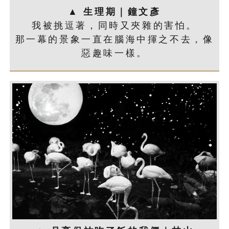
▲ 生理期｜鐘文彥
我被挑逗著，同時又夾雜的害怕。
那一幕的景象一直在腦海中揮之不去，像
惡趣味一樣。