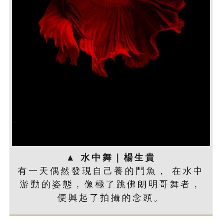
▲ 水中舞｜楊生貴
有一天偶然發現自己養的鬥魚， 在水中
游動的姿態，像極了跳佛朗明哥舞者，
便興起了拍攝的念頭。