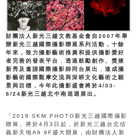
財團法人新光三越文教基金會自2007年舉
辦新光三越國際攝影聯展系列活動，十餘
年來，致力攝影藝術推廣和提供攝影愛好
者完善的發表平台
，
透過鼓勵創作、獎掖
新秀及邀請國際攝影師同台展出
，
達成攝
影藝術國際觀摩交流與深耕文化藝術之願
景與目標，今年此攝影盛會將於4/03-
6/24新光三越北中南巡迴展出。
「2019 SKM PHOTO新光三越國際攝影
聯展」將於4月3日起，於新光三越台北信
義新天地A9 9F盛大開展，由財團法人新