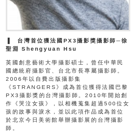
▐
台灣首位獲法國PX3攝影獎攝影師─
徐
聖淵 Shengyuan Hsu
英國創意藝術大學攝影碩士，曾任中華民
國總統府攝影官、台北市長專屬攝影師。
2006年以自費出版攝影集
《STRANGERS》成為首位獲得法國巴黎
PX3攝影獎的台灣攝影師。2010年開始創
作《哭泣女孩》，以相機蒐集超過500位女
孩的故事與淚水，並以此項作品成為首位
於北京今日美術館舉辦攝影展的台灣攝影
師。