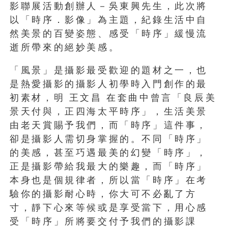
影聯展活動創辦人－吳東興先生，此次將
以「時序．影像」為主題，紀錄生活中自
然美景的百變姿態、感受「時序」緩慢流
逝所帶來的絕妙美感。
「風景」是攝影最受歡迎的題材之一，也
是熱愛攝影的攝影人初學時入門創作的最
初素材，明 王文昌 在套曲中曾言「良辰美
景天付與，正四海太平時序」，生活美景
由老天賞賜予我們，而「時序」這件事，
卻是攝影人需切身掌握的。不同「時序」
的美感，甚至巧遇最美的幻變「時序」，
正是攝影帶給我最大的樂趣，而「時序」
本身也是個規律者，所以當「時序」在考
驗你的攝影耐心時，你大可不必亂了方
寸，靜下心來等候或是享受當下，用心感
受「時序」所將要交付予我們的攝影課