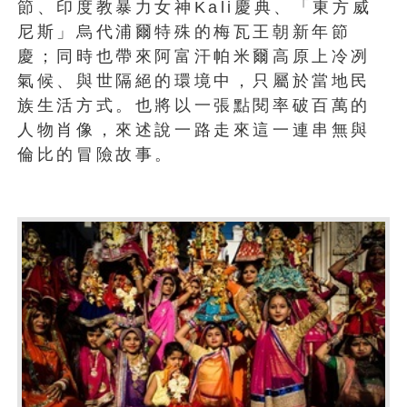
節、印度教暴力女神Kali慶典、「東方威
尼斯」烏代浦爾特殊的梅瓦王朝新年節
慶；同時也帶來阿富汗帕米爾高原上冷冽
氣候、與世隔絕的環境中，只屬於當地民
族生活方式。也將以一張點閱率破百萬的
人物肖像，來述說一路走來這一連串無與
倫比的冒險故事。