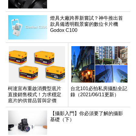
燈具大廠跨界新嘗試？神牛推出首
款具備透明觀景窗的數位卡片機
Godox C100
柯達宣布重啟消費型底片
台北101必拍私房攝點全記
直接銷售模式！力求穩定
錄（2021/06/11更新）
底片的供貨品質與定價
【攝影入門】你必須要了解的攝影
基礎（下）