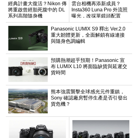
經典計畫大復活？Nikon 傳
雲台相機再添新成員？
將重啟曾經胎死腹中的 DL
Insta360 Luna Pro 外流照
系列高階隨身機
曝光，改採單鏡頭配置
Panasonic LUMIX S9 釋出 Ver.2.0
重大韌體更新，全面解鎖有線連接
與隨身色調編輯
預購熱潮超乎預期！Panasonic 宣
布 LUMIX L10 將面臨缺貨與延遲交
貨時間
熊本強震襲擊全球感光元件重鎮，
Sony 確認廠房暫停生產是否引發出
貨危機？