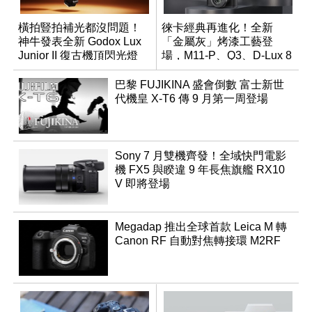
橫拍豎拍補光都沒問題！
徠卡經典再進化！全新
神牛發表全新 Godox Lux
「金屬灰」烤漆工藝登
Junior II 復古機頂閃光燈
場，M11-P、Q3、D-Lux 8
領銜換裝
巴黎 FUJIKINA 盛會倒數 富士新世
代機皇 X-T6 傳 9 月第一周登場
Sony 7 月雙機齊發！全域快門電影
機 FX5 與睽違 9 年長焦旗艦 RX10
V 即將登場
Megadap 推出全球首款 Leica M 轉
Canon RF 自動對焦轉接環 M2RF