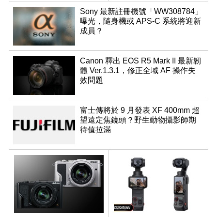
Sony 最新註冊機號「WW308784」
曝光，隨身機或 APS-C 系統將迎新
成員？
Canon 釋出 EOS R5 Mark II 最新韌
體 Ver.1.3.1，修正全域 AF 操作失
效問題
富士傳將於 9 月發表 XF 400mm 超
望遠定焦鏡頭？野生動物攝影師期
待值拉滿