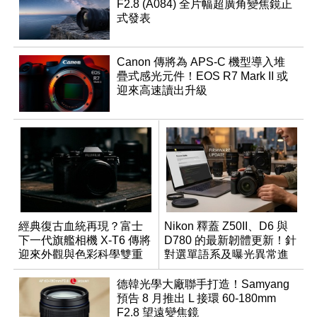
F2.8 (A084) 全片幅超廣角變焦鏡正
式發表
Canon 傳將為 APS-C 機型導入堆
疊式感光元件！EOS R7 Mark II 或
迎來高速讀出升級
經典復古血統再現？富士
Nikon 釋蓋 Z50II、D6 與
下一代旗艦相機 X-T6 傳將
D780 的最新韌體更新！針
迎來外觀與色彩科學雙重
對選單語系及曝光異常進
優化
行修復
德韓光學大廠聯手打造！Samyang
預告 8 月推出 L 接環 60-180mm
F2.8 望遠變焦鏡