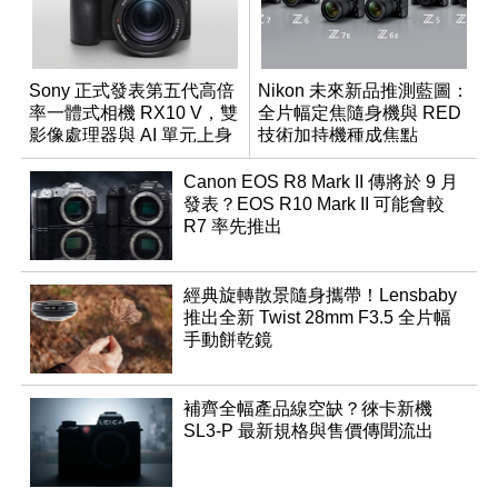
Sony 正式發表第五代高倍
Nikon 未來新品推測藍圖：
率一體式相機 RX10 V，雙
全片幅定焦隨身機與 RED
影像處理器與 AI 單元上身
技術加持機種成焦點
Canon EOS R8 Mark II 傳將於 9 月
發表？EOS R10 Mark II 可能會較
R7 率先推出
經典旋轉散景隨身攜帶！Lensbaby
推出全新 Twist 28mm F3.5 全片幅
手動餅乾鏡
補齊全幅產品線空缺？徠卡新機
SL3-P 最新規格與售價傳聞流出