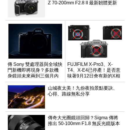
Z 70-200mm F2.8 II 最新韌體更新
傳 Sony 雙處理器與全域快
FUJIFILM X-Pro3、X-
門新機即將現身？多款機
T4、X-E4已停產！是否意
身鏡頭未來兩到三個月內
味著9月12日會有新的X相
有望登場
機發表？
山城夜太美！九份夜拍景點要訣、
心得、路線無私分享
傳奇大光圈鏡頭回歸？Sigma 傳將
推出 50-100mm F1.8 無反光鏡版本