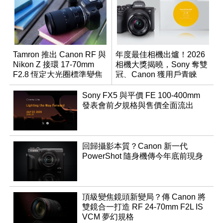
Tamron 推出 Canon RF 與
年度最佳相機出爐！2026
Nikon Z 接環 17-70mm
相機大獎揭曉，Sony 奪雙
F2.8 恆定大光圈標準變焦
冠、Canon 獲用戶青睞
鏡
Sony FX5 與平價 FE 100-400mm
發表會前夕規格與售價全面流出
回歸攝影本質？Canon 新一代
PowerShot 隨身機傳今年底前現身
頂級變焦鏡頭新變局？傳 Canon 將
雙鏡合一打造 RF 24-70mm F2L IS
VCM 夢幻規格