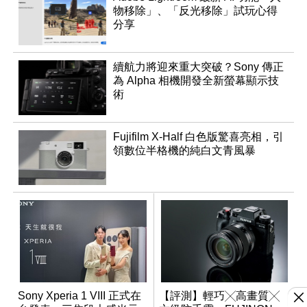
物移除」、「反光移除」試玩心得
分享
續航力將迎來重大突破？Sony 傳正
為 Alpha 相機開發全新螢幕顯示技
術
Fujifilm X-Half 白色版驚喜亮相，引
領數位半格機的純白文青風暴
Sony Xperia 1 VIII 正式在
【評測】輕巧╳高畫質╳