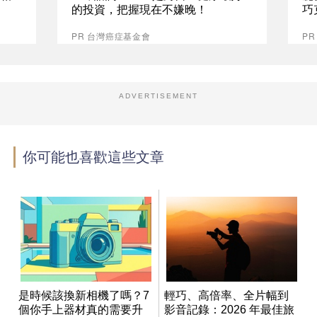
的投資，把握現在不嫌晚！
巧
PR 台灣癌症基金會
P
ADVERTISEMENT
你可能也喜歡這些文章
是時候該換新相機了嗎？7
輕巧、高倍率、全片幅到
個你手上器材真的需要升
影音記錄：2026 年最佳旅