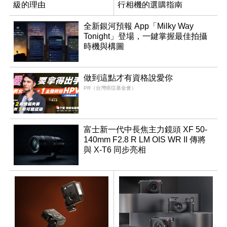
級的理由
行相機的選購指南
全新銀河預報 App「Milky Way
Tonight」登場，一鍵掌握最佳拍攝
時機與構圖
做到這點才有資格說愛你
PR（台灣癌症基金會）
富士新一代中長焦主力鏡頭 XF 50-
140mm F2.8 R LM OIS WR II 傳將
與 X-T6 同步亮相