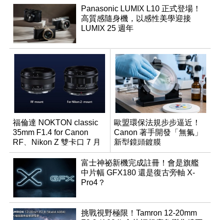
Panasonic LUMIX L10 正式登場！
高質感隨身機，以感性美學迎接
LUMIX 25 週年
福倫達 NOKTON classic
歐盟環保法規步步逼近！
35mm F1.4 for Canon
Canon 著手開發「無氟」
RF、Nikon Z 雙卡口 7 月
新型鏡頭鍍膜
同步登台
富士神祕新機完成註冊！會是旗艦
中片幅 GFX180 還是復古旁軸 X-
Pro4？
挑戰視野極限！Tamron 12-20mm