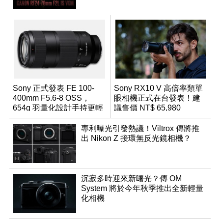
Sony 正式發表 FE 100-
Sony RX10 V 高倍率類單
400mm F5.6-8 OSS，
眼相機正式在台發表！建
654g 羽量化設計手持更輕
議售價 NT$ 65,980
鬆
專利曝光引發熱議！Viltrox 傳將推
出 Nikon Z 接環無反光鏡相機？
沉寂多時迎來新曙光？傳 OM
System 將於今年秋季推出全新輕量
化相機