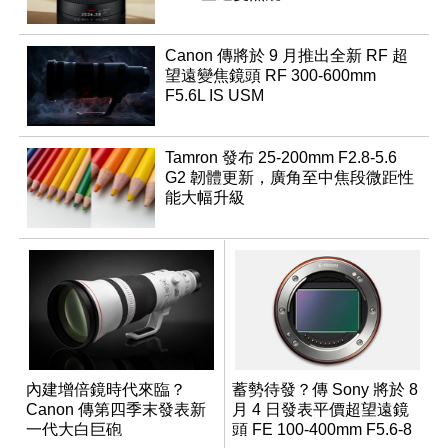
Canon 傳將於 9 月推出全新 RF 超
望遠變焦鏡頭 RF 300-600mm
F5.6L IS USM
Tamron 發布 25-200mm F2.8-5.6
G2 韌體更新，廣角至中焦段微距性
能大幅升級
內建增倍鏡時代來臨？
蓄勢待發？傳 Sony 將於 8
Canon 傳第四季末發表新
月 4 日發表平價超望遠鏡
一代大白巨砲
頭 FE 100-400mm F5.6-8