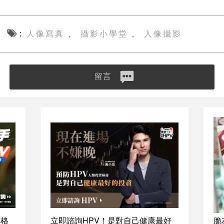
人像寫真
攝影小學堂
人像攝影
、
、
留言
資格
立即諮詢HPV！是對自己健康最好
脆