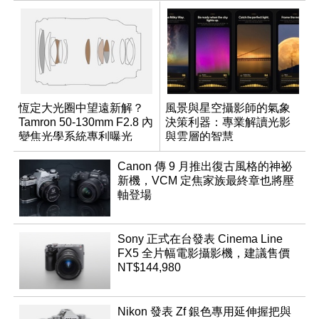
恆定大光圈中望遠新解？
風景與星空攝影師的氣象
Tamron 50-130mm F2.8 內
決策利器：專業解讀光影
變焦光學系統專利曝光
與雲層的智慧
App「Atmos」登場
Canon 傳 9 月推出復古風格的神祕
新機，VCM 定焦家族最終章也將壓
軸登場
Sony 正式在台發表 Cinema Line
FX5 全片幅電影攝影機，建議售價
NT$144,980
Nikon 發表 Zf 銀色專用延伸握把與