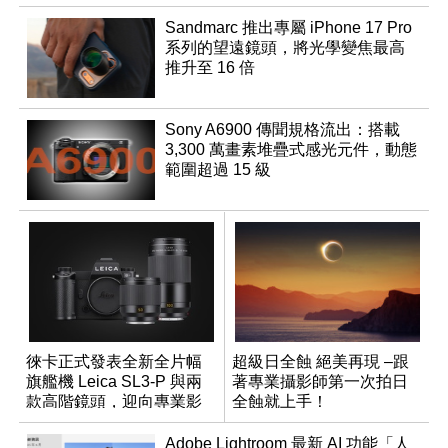
Sandmarc 推出專屬 iPhone 17 Pro
系列的望遠鏡頭，將光學變焦最高
推升至 16 倍
Sony A6900 傳聞規格流出：搭載
3,300 萬畫素堆疊式感光元件，動態
範圍超過 15 級
徠卡正式發表全新全片幅
超級日全蝕 絕美再現 –跟
旗艦機 Leica SL3-P 與兩
著專業攝影師第一次拍日
款高階鏡頭，迎向專業影
全蝕就上手！
音全方位演進
Adobe Lightroom 最新 AI 功能「人