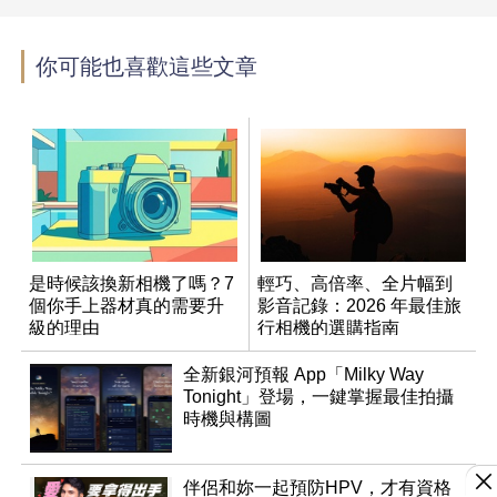
你可能也喜歡這些文章
是時候該換新相機了嗎？7
輕巧、高倍率、全片幅到
個你手上器材真的需要升
影音記錄：2026 年最佳旅
級的理由
行相機的選購指南
全新銀河預報 App「Milky Way
Tonight」登場，一鍵掌握最佳拍攝
時機與構圖
伴侶和妳一起預防HPV，才有資格