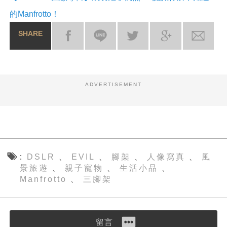
的Manfrotto！
SHARE
ADVERTISEMENT
DSLR
EVIL
腳架
人像寫真
風
、
、
、
、
景旅遊
親子寵物
生活小品
、
、
、
Manfrotto
三腳架
、
留言