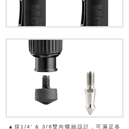
▲採1/4' & 3/8雙向螺絲設計，可滿足各