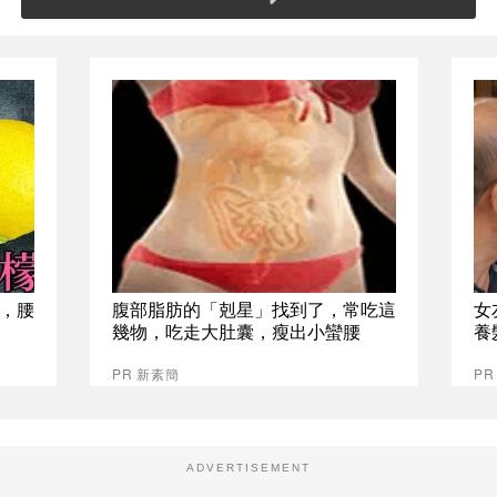
，腰
腹部脂肪的「剋星」找到了，常吃這
女
幾物，吃走大肚囊，瘦出小蠻腰
養
PR 新素簡
P
ADVERTISEMENT