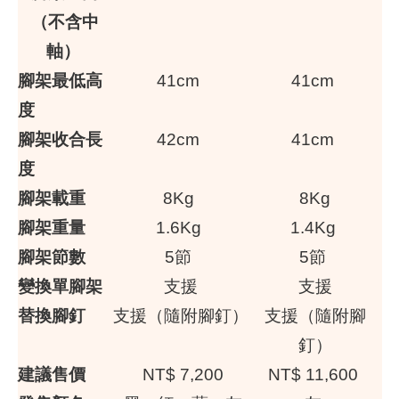
（不含中
軸）
腳架最低高
41cm
41cm
度
腳架收合長
42cm
41cm
度
腳架載重
8Kg
8Kg
腳架重量
1.6Kg
1.4Kg
腳架節數
5節
5節
變換單腳架
支援
支援
替換腳釘
支援（隨附腳釘）
支援（隨附腳
釘）
建議售價
NT$ 7,200
NT$ 11,600