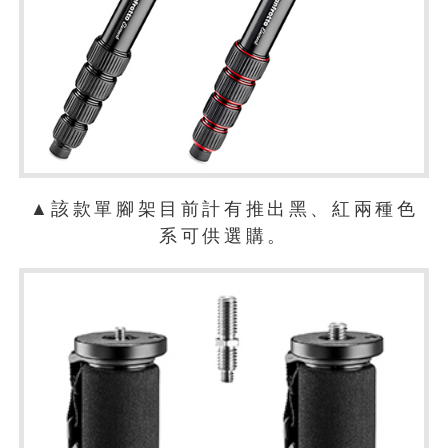
▲該款單腳架目前計有推出黑、紅兩種色
系可供選購。