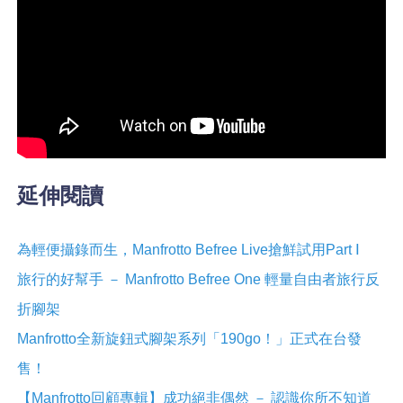
延伸閱讀
為輕便攝錄而生，Manfrotto Befree Live搶鮮試用Part Ⅰ
旅行的好幫手 － Manfrotto Befree One 輕量自由者旅行反
折腳架
Manfrotto全新旋鈕式腳架系列「190go！」正式在台發
售！
【Manfrotto回顧專輯】成功絕非偶然 － 認識你所不知道