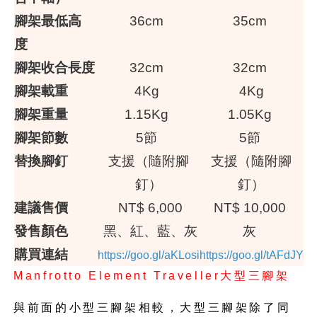
腳架最低高
36cm
35cm
度
腳架收合長度
32cm
32cm
腳架載重
4Kg
4Kg
腳架重量
1.15Kg
1.05Kg
腳架節數
5節
5節
替換腳釘
支援（隨附腳
支援（隨附腳
釘）
釘）
建議售價
NT$ 6,000
NT$ 10,000
發售顏色
黑、紅、藍、灰
灰
購買連結
https://goo.gl/aKLosi
https://goo.gl/tAFdJY
Manfrotto Element Traveller大型三腳架
與前面的小型三腳架相較，大型三腳架除了同