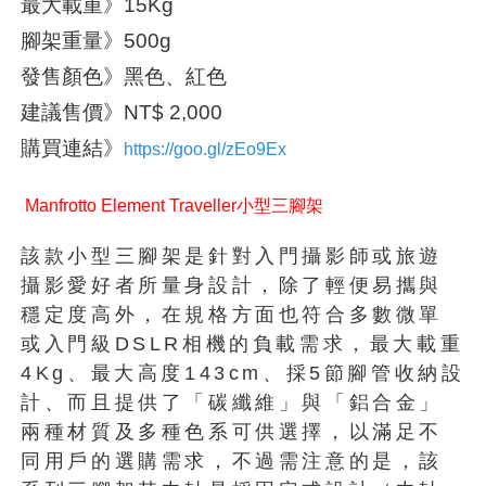
最大載重》15Kg
腳架重量》500g
發售顏色》黑色、紅色
建議售價》NT$ 2,000
購買連結》
https://goo.gl/zEo9Ex
Manfrotto Element Traveller小型三腳架
該款小型三腳架是針對入門攝影師或旅遊
攝影愛好者所量身設計，除了輕便易攜與
穩定度高外，在規格方面也符合多數微單
或入門級DSLR相機的負載需求，最大載重
4Kg、最大高度143cm、採5節腳管收納設
計、而且提供了「碳纖維」與「鋁合金」
兩種材質及多種色系可供選擇，以滿足不
同用戶的選購需求，不過需注意的是，該