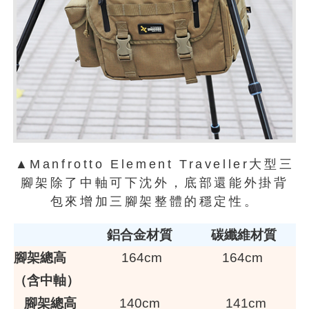
▲Manfrotto Element Traveller大型三
腳架除了中軸可下沈外，底部還能外掛背
包來增加三腳架整體的穩定性。
鋁合金材質
碳纖維材質
腳架總高
164cm
164cm
（含中軸）
腳架總高
140cm
141cm