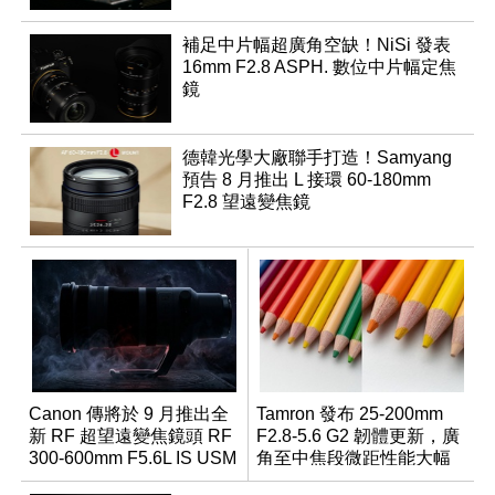
補足中片幅超廣角空缺！NiSi 發表
16mm F2.8 ASPH. 數位中片幅定焦
鏡
德韓光學大廠聯手打造！Samyang
預告 8 月推出 L 接環 60-180mm
F2.8 望遠變焦鏡
Canon 傳將於 9 月推出全
Tamron 發布 25-200mm
新 RF 超望遠變焦鏡頭 RF
F2.8-5.6 G2 韌體更新，廣
300-600mm F5.6L IS USM
角至中焦段微距性能大幅
升級