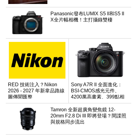
Panasonic發布LUMIX S5 II和S5 II
X全片幅相機！主打攝錄雙棲
RED 技術注入？Nikon
Sony A7R II 全面進化：
2026 - 2027 年新韋品路線
BSI-CMOS感光元件、
圖傳聞匯整
4200萬高畫素、399點相
位對焦、內建4K錄影
Tamron 全新超廣角變焦鏡 12-
20mm F2.8 Di III 即將登場？間諜照
與規格同步流出