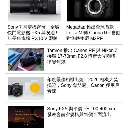
Sony 7 月雙機齊發！全域
Megadap 推出全球首款
快門電影機 FX5 與睽違 9
Leica M 轉 Canon RF 自動
年長焦旗艦 RX10 V 即將
對焦轉接環 M2RF
登場
Tamron 推出 Canon RF 與 Nikon Z
接環 17-70mm F2.8 恆定大光圈標
準變焦鏡
年度最佳相機出爐！2026 相機大獎
揭曉，Sony 奪雙冠、Canon 獲用戶
青睞
Sony FX5 與平價 FE 100-400mm
發表會前夕規格與售價全面流出