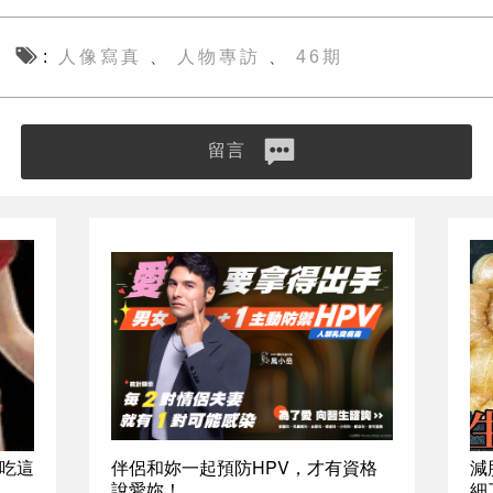
人像寫真
人物專訪
46期
、
、
留言
吃這
伴侶和妳一起預防HPV，才有資格
減
說愛妳！
細