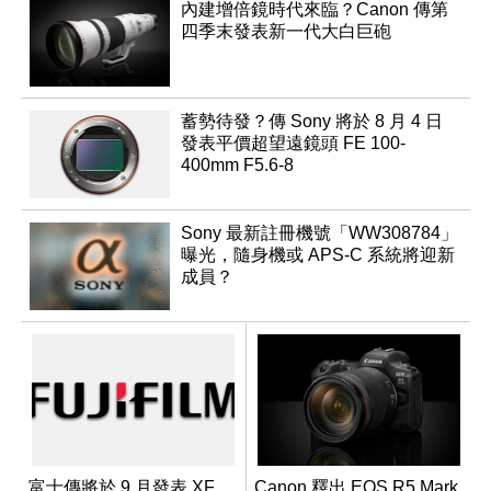
內建增倍鏡時代來臨？Canon 傳第
四季末發表新一代大白巨砲
蓄勢待發？傳 Sony 將於 8 月 4 日
發表平價超望遠鏡頭 FE 100-
400mm F5.6-8
Sony 最新註冊機號「WW308784」
曝光，隨身機或 APS-C 系統將迎新
成員？
富士傳將於 9 月發表 XF
Canon 釋出 EOS R5 Mark