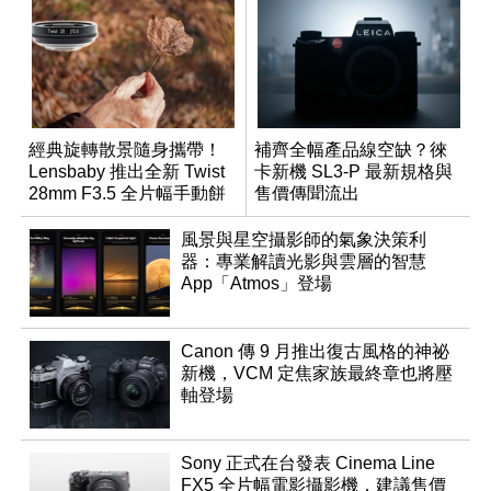
經典旋轉散景隨身攜帶！
補齊全幅產品線空缺？徠
Lensbaby 推出全新 Twist
卡新機 SL3-P 最新規格與
28mm F3.5 全片幅手動餅
售價傳聞流出
乾鏡
風景與星空攝影師的氣象決策利
器：專業解讀光影與雲層的智慧
App「Atmos」登場
Canon 傳 9 月推出復古風格的神祕
新機，VCM 定焦家族最終章也將壓
軸登場
Sony 正式在台發表 Cinema Line
FX5 全片幅電影攝影機，建議售價