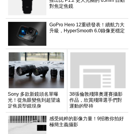
推出比 F1.2 更大光圈的 65mm 自動
對焦定焦鏡
GoPro Hero 12重磅發表！續航力大
升級，HyperSmooth 6.0錄像更穩定
Sony 多款新鏡頭名單曝
38張倫敦殘障奧運賽攝影
光！從魚眼變焦到超望遠
作品，欣賞殘障選手們對
定焦原型鏡現身
運動的堅持
感受純粹的影像力量！9招教你拍好
極簡主義攝影