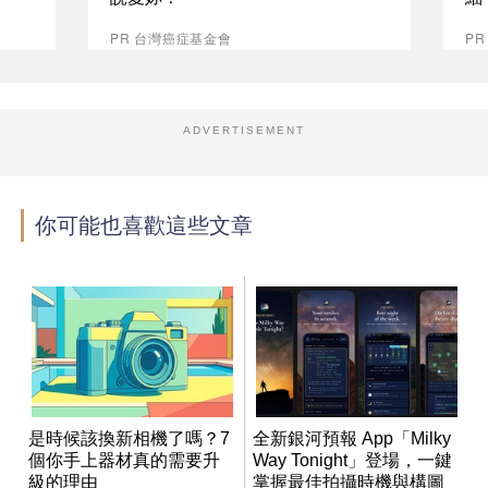
PR 台灣癌症基金會
PR
ADVERTISEMENT
你可能也喜歡這些文章
是時候該換新相機了嗎？7
全新銀河預報 App「Milky
個你手上器材真的需要升
Way Tonight」登場，一鍵
級的理由
掌握最佳拍攝時機與構圖