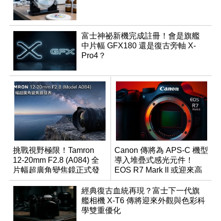
富士神祕新機完成註冊！會是旗艦
中片幅 GFX180 還是復古旁軸 X-
Pro4？
挑戰視野極限！Tamron
Canon 傳將為 APS-C 機型
12-20mm F2.8 (A084) 全
導入堆疊式感光元件！
片幅超廣角變焦鏡正式發
EOS R7 Mark II 或迎來高
表
速讀出升級
經典復古血統再現？富士下一代旗
艦相機 X-T6 傳將迎來外觀與色彩科
學雙重優化