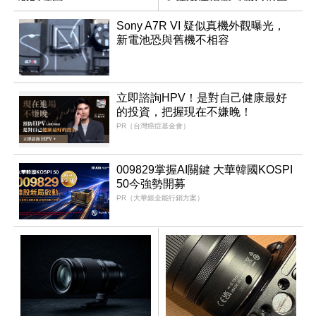
Sony A7R VI 疑似真機外觀曝光，
新電池恐與舊機不相容
立即諮詢HPV！是對自己健康最好
的投資，把握現在不嫌晚！
PR（台灣癌症基金會）
009829掌握AI關鍵 大華韓國KOSPI
50今強勢開募
PR（大華銀全能行銷方案）