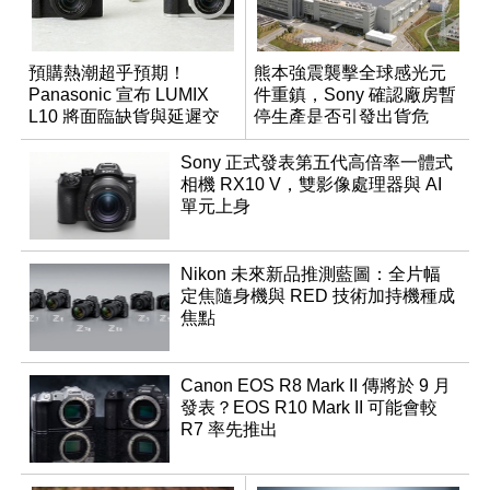
預購熱潮超乎預期！
熊本強震襲擊全球感光元
Panasonic 宣布 LUMIX
件重鎮，Sony 確認廠房暫
L10 將面臨缺貨與延遲交
停生產是否引發出貨危
貨時間
機？
Sony 正式發表第五代高倍率一體式
相機 RX10 V，雙影像處理器與 AI
單元上身
Nikon 未來新品推測藍圖：全片幅
定焦隨身機與 RED 技術加持機種成
焦點
Canon EOS R8 Mark II 傳將於 9 月
發表？EOS R10 Mark II 可能會較
R7 率先推出