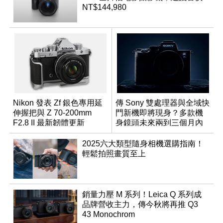
NT$144,980
Nikon 發表 Zf 銀色專用延
傳 Sony 雙處理器與全域快
伸握把與 Z 70-200mm
門新機即將現身？多款機
F2.8 II 最新韌體更新
身鏡頭未來兩到三個月內
有望登場
2025六大類型隨身相機選購指南！
輕鬆拍照畫質至上
銷量力壓 M 系列！Leica Q 系列成
品牌營收主力，傳今秋將再推 Q3
43 Monochrom