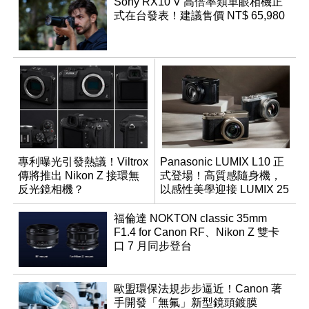
Sony RX10 V 高倍率類單眼相機正
式在台發表！建議售價 NT$ 65,980
專利曝光引發熱議！Viltrox
Panasonic LUMIX L10 正
傳將推出 Nikon Z 接環無
式登場！高質感隨身機，
反光鏡相機？
以感性美學迎接 LUMIX 25
週年
福倫達 NOKTON classic 35mm
F1.4 for Canon RF、Nikon Z 雙卡
口 7 月同步登台
歐盟環保法規步步逼近！Canon 著
手開發「無氟」新型鏡頭鍍膜