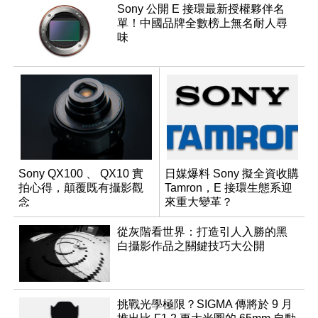
Sony 公開 E 接環最新授權夥伴名
單！中國品牌全數榜上無名耐人尋
味
Sony QX100 、 QX10 實
日媒爆料 Sony 擬全資收購
拍心得，顛覆既有攝影觀
Tamron，E 接環生態系迎
念
來重大變革？
從灰階看世界：打造引人入勝的黑
白攝影作品之關鍵技巧大公開
挑戰光學極限？SIGMA 傳將於 9 月