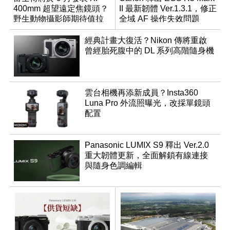
400mm 超望遠定焦鏡頭？
II 最新韌體 Ver.1.3.1，修正
野生動物攝影師期待值拉
全域 AF 操作失效問題
滿
經典計畫大復活？Nikon 傳將重啟
曾經胎死腹中的 DL 系列高階隨身機
雲台相機再添新成員？Insta360
Luna Pro 外流照曝光，改採單鏡頭
配置
Panasonic LUMIX S9 釋出 Ver.2.0
重大韌體更新，全面解鎖有線連接
與隨身色調編輯