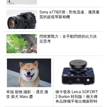
Sony a77II評測：對焦迅速、優異畫
質的超值單眼相機
閃燈實戰力：全手動閃燈的出力決
定思考
幸福 寵物 攝影 ：遇見 微
徠卡發表 Leica SOFORT
笑 柴犬 Maru 醬
2 Burton 特別版！兩大傳
奇品牌攜手推出獨家即時
成像相機