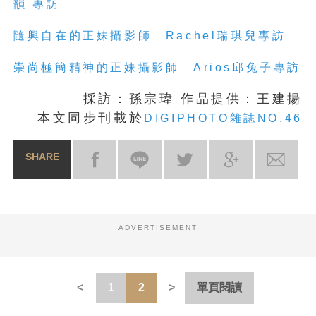
韻 專訪
隨興自在的正妹攝影師 Rachel瑞琪兒專訪
崇尚極簡精神的正妹攝影師 Arios邱兔子專訪
採訪：孫宗瑋 作品提供：王建揚
本文同步刊載於
DIGIPHOTO雜誌NO.46
SHARE
ADVERTISEMENT
1
2
單頁閱讀