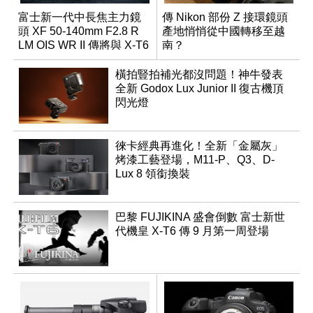
富士新一代中長焦主力鏡
傳 Nikon 部份 Z 接環鏡頭
頭 XF 50-140mm F2.8 R
產地悄悄從中國轉移至越
LM OIS WR II 傳將與 X-T6
南？
同步亮相
橫拍豎拍補光都沒問題！神牛發表
全新 Godox Lux Junior II 復古機頂
閃光燈
徠卡經典再進化！全新「金屬灰」
烤漆工藝登場，M11-P、Q3、D-
Lux 8 領銜換裝
巴黎 FUJIKINA 盛會倒數 富士新世
代機皇 X-T6 傳 9 月第一周登場