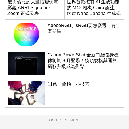
無與倫比的大畫幅變焦電
世界首款擁有 AI 生成功能
影鏡 ARRI Signature
的 M43 相機 Caira 誕生！
Zoom 正式發表
內建 Nano Banana 生成式
AI
AdobeRGB、sRGB要怎麼選，有什
麼差異
Canon PowerShot 全新口袋隨身機
傳將於 9 月登場！鏡頭規格與運算
攝影升級成為焦點
11條「偷拍」小技巧
ADVERTISEMENT