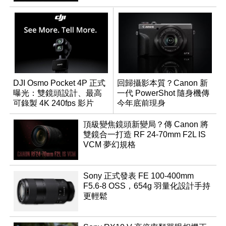
DJI Osmo Pocket 4P 正式
回歸攝影本質？Canon 新
曝光：雙鏡頭設計、最高
一代 PowerShot 隨身機傳
可錄製 4K 240fps 影片
今年底前現身
頂級變焦鏡頭新變局？傳 Canon 將
雙鏡合一打造 RF 24-70mm F2L IS
VCM 夢幻規格
Sony 正式發表 FE 100-400mm
F5.6-8 OSS，654g 羽量化設計手持
更輕鬆