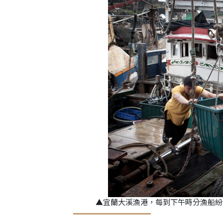
▲宜蘭大溪漁港，每到下午時分漁船紛