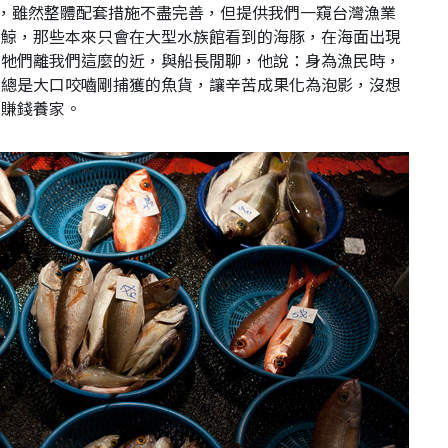
，雖然整體配套措施不盡完善，但提供我們一窺台灣漁業
賞鯨，那些本來只會在大型水族館看到的海豚，在海面出現
來牠們離我們這麼的近，與船長閒聊，他說：身為漁民時，
們總是大口咬嚙剛捕獲的魚貨，讓辛苦成果化為泡影，沒想
來賺錢養家。