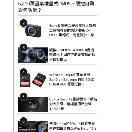
6,200萬畫素堆疊式CMOS + 眼控自動
對焦功能？
2
Sony發表適合安裝在無人機的
全片幅可交換鏡頭相機ILX-
LR1，集輕巧、高畫質於一身
3
疑似FUJIFILM GFX100 II實機
照流出！同時可能會有新的軟
片模擬推出
4
Western Digital 宣布推出
SanDisk Extreme PRO SDXC
UHS-II V60 等級記憶卡
5
GoPro Hero 12重磅發表！續航
力大升級，建議售價新台幣
14,900元
6
傳聞GoPro將於9月6日發表最
新運動攝影機GoPro Hero 12？