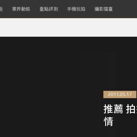
活
業界動態
重點評測
手機玩拍
攝影擂臺
2011.05.17
推薦 
情