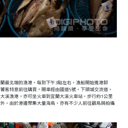
蘭最北端的漁港，每到下午3點左右，漁船開始進港卸
饕客特意前往購買。開車經由國道5號，下頭城交流道，
大溪漁港。亦可坐火車到宜蘭大溪火車站，步行約1公里
易外，由於港邊聚集大量海鳥，亦有不少人前往觀鳥與拍攝