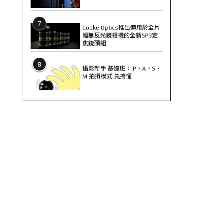
7
Cooke Optics推出適用於全片
幅無反光鏡相機的全新SP3定
焦鏡頭組
8
攝影新手 基礎班： P、A、S、
M 拍攝模式 先搞懂