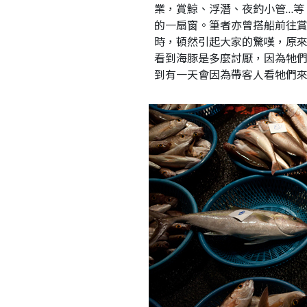
業，賞鯨、浮潛、夜釣小管…等
的一扇窗。筆者亦曾搭船前往
時，頓然引起大家的驚嘆，原
看到海豚是多麼討厭，因為牠
到有一天會因為帶客人看牠們