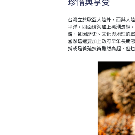
珍惜與享受
台灣立於歐亞大陸外，西與大
平洋，四面環海加上黑潮流經
濟，卻因歷史、文化與地理的
當然這還要加上政府早年長期
捕或是養殖技術雖然高超，但