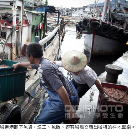
紛進港卸下魚貨，漁工、魚販、遊客紛雜交織出獨特的在地聲樂。