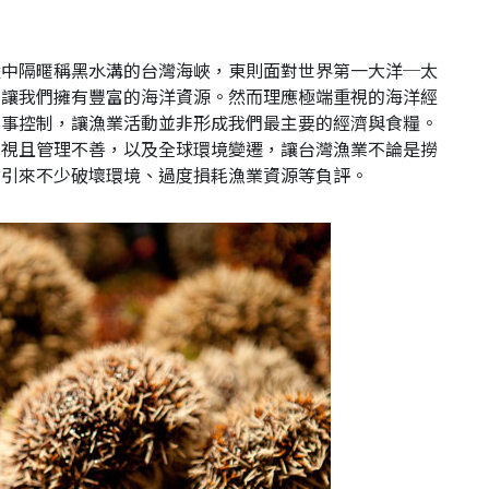
陸中隔暱稱黑水溝的台灣海峽，東則面對世界第一大洋─太
，讓我們擁有豐富的海洋資源。然而理應極端重視的海洋經
軍事控制，讓漁業活動並非形成我們最主要的經濟與食糧。
忽視且管理不善，以及全球環境變遷，讓台灣漁業不論是撈
也引來不少破壞環境、過度損耗漁業資源等負評。