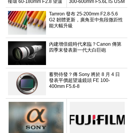
接環 60-180mm F2.8 望遠
300-600mm F5.6L IS USM
變焦鏡
Tamron 發布 25-200mm F2.8-5.6
G2 韌體更新，廣角至中焦段微距性
能大幅升級
內建增倍鏡時代來臨？Canon 傳第
四季末發表新一代大白巨砲
蓄勢待發？傳 Sony 將於 8 月 4 日
發表平價超望遠鏡頭 FE 100-
400mm F5.6-8