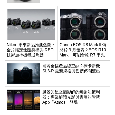
Nikon 未來新品推測藍圖：
Canon EOS R8 Mark II 傳
全片幅定焦隨身機與 RED
將於 9 月發表？EOS R10
技術加持機種成焦點
Mark II 可能會較 R7 率先
推出
補齊全幅產品線空缺？徠卡新機
SL3-P 最新規格與售價傳聞流出
風景與星空攝影師的氣象決策利
器：專業解讀光影與雲層的智慧
App「Atmos」登場