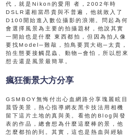
代，就是Nikon的愛用 者，2002年時
DSLR還相當昂貴與不普遍，他就敗入了
D100開始進入數位攝影的浪潮。問起為何
會選擇風景為主要的拍攝題材，他說其實
一開始也是什麼 東西都拍，但因為拍人像
要找Model─難敲，拍鳥要買大砲─太貴，
拍生態要接觸昆蟲、動物─會怕，所以想來
想去還是風景最簡單。
瘋狂衝景大方分享
GSMBOY無悔付出心血網路分享瑰麗眩目
晨昏美景，熱心指導網友黑卡技法用相機
留下這片土地的真與美。看他的Blog與發
表的作品，總會想為什麼這麼棒的景，他
怎麼都拍的到。其實，這也是熱血與經驗