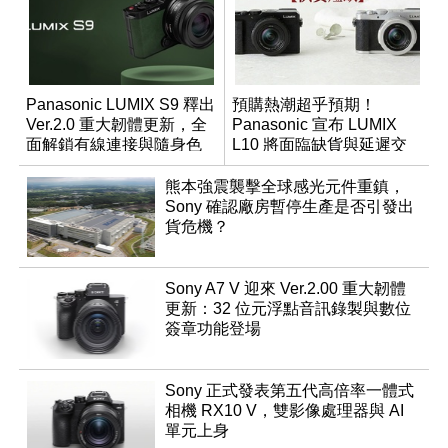
Panasonic LUMIX S9 釋出
預購熱潮超乎預期！
Ver.2.0 重大韌體更新，全
Panasonic 宣布 LUMIX
面解鎖有線連接與隨身色
L10 將面臨缺貨與延遲交
調編輯
貨時間
熊本強震襲擊全球感光元件重鎮，
Sony 確認廠房暫停生產是否引發出
貨危機？
Sony A7 V 迎來 Ver.2.00 重大韌體
更新：32 位元浮點音訊錄製與數位
簽章功能登場
Sony 正式發表第五代高倍率一體式
相機 RX10 V，雙影像處理器與 AI
單元上身