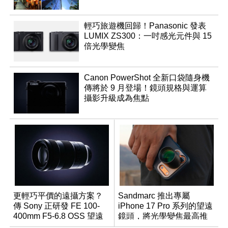
輕巧旅遊機回歸！Panasonic 發表
LUMIX ZS300：一吋感光元件與 15
倍光學變焦
Canon PowerShot 全新口袋隨身機
傳將於 9 月登場！鏡頭規格與運算
攝影升級成為焦點
更輕巧平價的遠攝方案？
Sandmarc 推出專屬
傳 Sony 正研發 FE 100-
iPhone 17 Pro 系列的望遠
400mm F5-6.8 OSS 望遠
鏡頭，將光學變焦最高推
變焦鏡頭
升至 16 倍