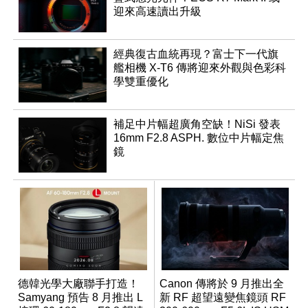
迎來高速讀出升級
經典復古血統再現？富士下一代旗
艦相機 X-T6 傳將迎來外觀與色彩科
學雙重優化
補足中片幅超廣角空缺！NiSi 發表
16mm F2.8 ASPH. 數位中片幅定焦
鏡
德韓光學大廠聯手打造！
Canon 傳將於 9 月推出全
Samyang 預告 8 月推出 L
新 RF 超望遠變焦鏡頭 RF