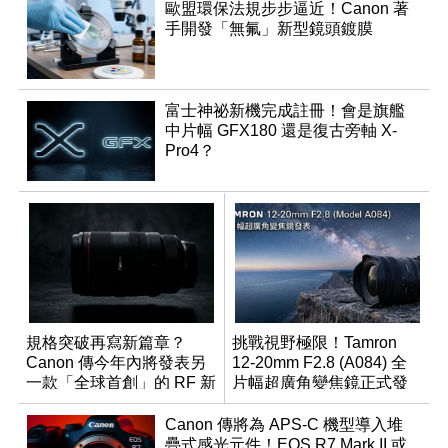
歐盟環保法規步步逼近！Canon 著
手開發「無氟」新型鏡頭鍍膜
富士神祕新機完成註冊！會是旗艦
中片幅 GFX180 還是復古旁軸 X-
Pro4？
規格突破再寫新篇章？
挑戰視野極限！Tamron
Canon 傳今年內將發表另
12-20mm F2.8 (A084) 全
一款「全球首創」的 RF 新
片幅超廣角變焦鏡正式發
鏡頭
表
Canon 傳將為 APS-C 機型導入堆
疊式感光元件！EOS R7 Mark II 或