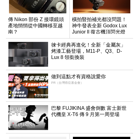
傳 Nikon 部份 Z 接環鏡頭
橫拍豎拍補光都沒問題！
產地悄悄從中國轉移至越
神牛發表全新 Godox Lux
南？
Junior II 復古機頂閃光燈
徠卡經典再進化！全新「金屬灰」
烤漆工藝登場，M11-P、Q3、D-
Lux 8 領銜換裝
做到這點才有資格說愛你
PR（台灣癌症基金會）
巴黎 FUJIKINA 盛會倒數 富士新世
代機皇 X-T6 傳 9 月第一周登場