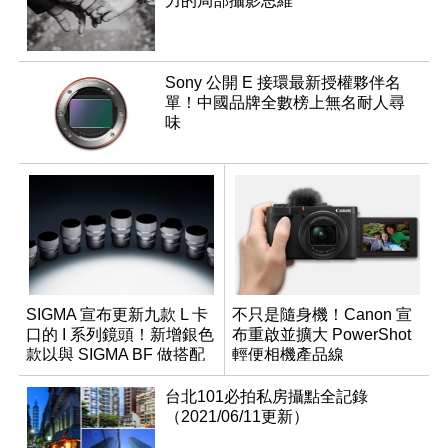
力的局部攝影思維
Sony 公開 E 接環最新授權夥伴名
單！中國品牌全數榜上無名耐人尋
味
SIGMA 宣布更新九款 L 卡
不只是隨身機！Canon 宣
口的 I 系列鏡頭！新增銀色
布重啟並擴大 PowerShot
款以與 SIGMA BF 做搭配
輕便相機產品線
台北101必拍私房攝點全記錄
（2021/06/11更新）