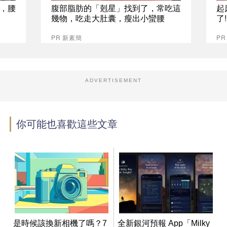
，腰
腹部脂肪的「剋星」找到了，常吃這
起
幾物，吃走大肚囊，瘦出小蠻腰
了
PR 新素簡
PR
ADVERTISEMENT
你可能也喜歡這些文章
是時候該換新相機了嗎？7
全新銀河預報 App「Milky