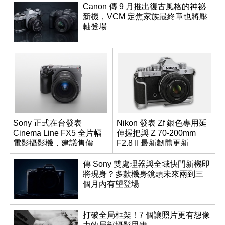
Canon 傳 9 月推出復古風格的神祕
新機，VCM 定焦家族最終章也將壓
軸登場
Sony 正式在台發表
Nikon 發表 Zf 銀色專用延
Cinema Line FX5 全片幅
伸握把與 Z 70-200mm
電影攝影機，建議售價
F2.8 II 最新韌體更新
NT$144,980
傳 Sony 雙處理器與全域快門新機即
將現身？多款機身鏡頭未來兩到三
個月內有望登場
打破全局框架！7 個讓照片更有想像