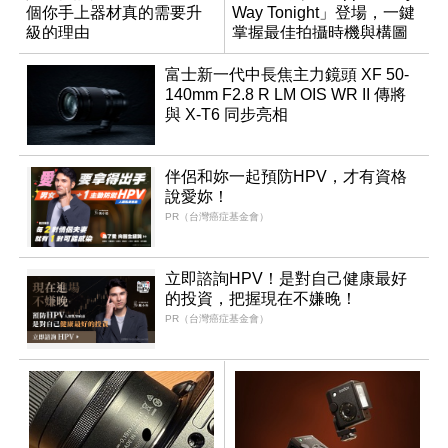
個你手上器材真的需要升
Way Tonight」登場，一鍵
級的理由
掌握最佳拍攝時機與構圖
富士新一代中長焦主力鏡頭 XF 50-
140mm F2.8 R LM OIS WR II 傳將
與 X-T6 同步亮相
伴侶和妳一起預防HPV，才有資格
說愛妳！
PR（台灣癌症基金會）
立即諮詢HPV！是對自己健康最好
的投資，把握現在不嫌晚！
PR（台灣癌症基金會）