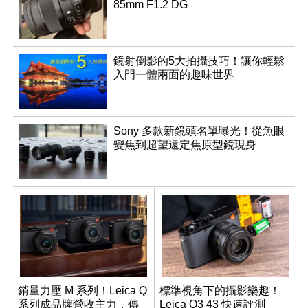
85mm F1.2 DG
鏡射倒影的5大拍攝技巧！讓你輕鬆
入門一體兩面的趣味世界
Sony 多款新鏡頭名單曝光！從魚眼
變焦到超望遠定焦原型鏡現身
銷量力壓 M 系列！Leica Q
標準視角下的攝影樂趣！
系列成品牌營收主力，傳
Leica Q3 43 快速評測