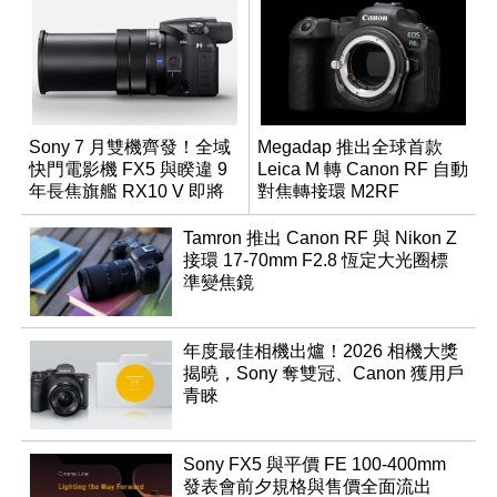
Sony 7 月雙機齊發！全域
Megadap 推出全球首款
快門電影機 FX5 與睽違 9
Leica M 轉 Canon RF 自動
年長焦旗艦 RX10 V 即將
對焦轉接環 M2RF
登場
Tamron 推出 Canon RF 與 Nikon Z
接環 17-70mm F2.8 恆定大光圈標
準變焦鏡
年度最佳相機出爐！2026 相機大獎
揭曉，Sony 奪雙冠、Canon 獲用戶
青睞
Sony FX5 與平價 FE 100-400mm
發表會前夕規格與售價全面流出