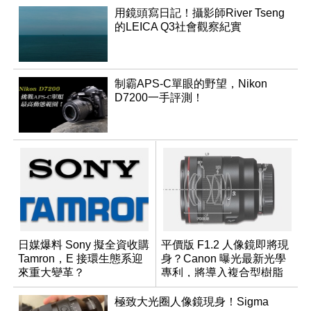
用鏡頭寫日記！攝影師River Tseng
的LEICA Q3社會觀察紀實
制霸APS-C單眼的野望，Nikon
D7200一手評測！
日媒爆料 Sony 擬全資收購
平價版 F1.2 人像鏡即將現
Tamron，E 接環生態系迎
身？Canon 曝光最新光學
來重大變革？
專利，將導入複合型樹脂
非球面鏡片
極致大光圈人像鏡現身！Sigma