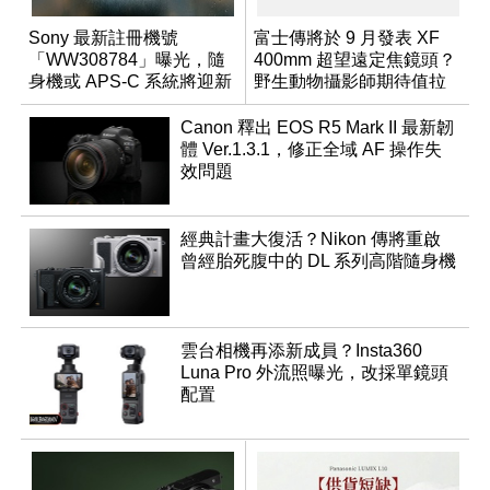
Sony 最新註冊機號
富士傳將於 9 月發表 XF
「WW308784」曝光，隨
400mm 超望遠定焦鏡頭？
身機或 APS-C 系統將迎新
野生動物攝影師期待值拉
成員？
滿
Canon 釋出 EOS R5 Mark II 最新韌
體 Ver.1.3.1，修正全域 AF 操作失
效問題
經典計畫大復活？Nikon 傳將重啟
曾經胎死腹中的 DL 系列高階隨身機
雲台相機再添新成員？Insta360
Luna Pro 外流照曝光，改採單鏡頭
配置