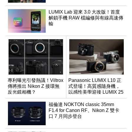
LUMIX Lab 迎來 3.0 大改版！首度
解鎖手機 RAW 檔編修與有線高速傳
輸
專利曝光引發熱議！Viltrox
Panasonic LUMIX L10 正
傳將推出 Nikon Z 接環無
式登場！高質感隨身機，
反光鏡相機？
以感性美學迎接 LUMIX 25
週年
福倫達 NOKTON classic 35mm
F1.4 for Canon RF、Nikon Z 雙卡
口 7 月同步登台