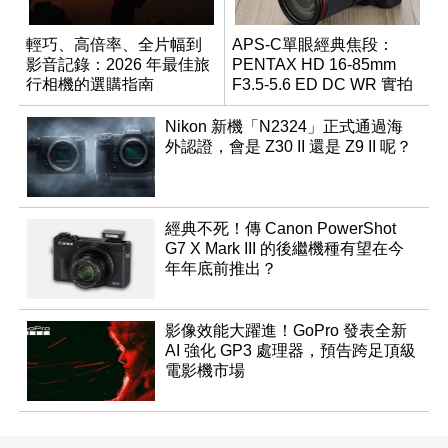
輕巧、高倍率、全片幅到
APS-C單眼經典焦段：
影音記錄：2026 年最佳旅
PENTAX HD 16-85mm
行相機的選購指南
F3.5-5.6 ED DC WR 實拍
體驗
Nikon 新機「N2324」正式通過海
外認證，會是 Z30 II 還是 Z9 II 呢？
經典不死！傳 Canon PowerShot
G7 X Mark III 的後繼機種有望在今
年年底前推出？
影像效能大躍進！GoPro 發表全新
AI 強化 GP3 處理器，預告跨足頂級
電影機市場