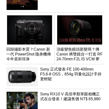
回歸攝影本質？Canon 新
頂級變焦鏡頭新變局？傳
一代 PowerShot 隨身機傳
Canon 將雙鏡合一打造 RF
今年底前現身
24-70mm F2L IS VCM 夢
幻規格
Sony 正式發表 FE 100-400mm
F5.6-8 OSS，654g 羽量化設計手持
更輕鬆
Sony RX10 V 高倍率類單眼相機正
式在台發表！建議售價 NT$ 65,980