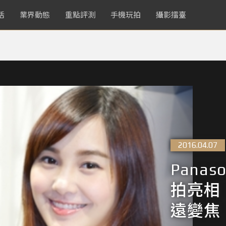
活
業界動態
重點評測
手機玩拍
攝影擂臺
2016.04.07
Panas
拍亮相，
遠變焦 1