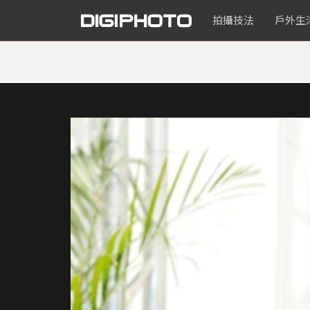
拍攝技法
戶外生