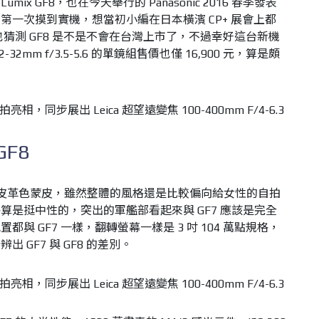
Lumix GF8，也在今天舉行的 Panasonic 2016 春季發表
第一次摸到實機，想當初小編在日本橫濱 CP+ 展會上都
友也猜測 GF8 是不是不會在台灣上市了，不過幸好這台新機
mm f/3.5-5.6 的單鏡組售價也僅 16,900 元，算是頗
GF8
來的皮革色蒙皮，雖然整體的風格還是比較偏向給女性的自拍
算是挺中性的，突出的軍艦部看起來與 GF7 應該是完全
與 GF7 一樣，翻轉螢幕一樣是 3 吋 104 萬點規格，
 GF7 與 GF8 的差別。