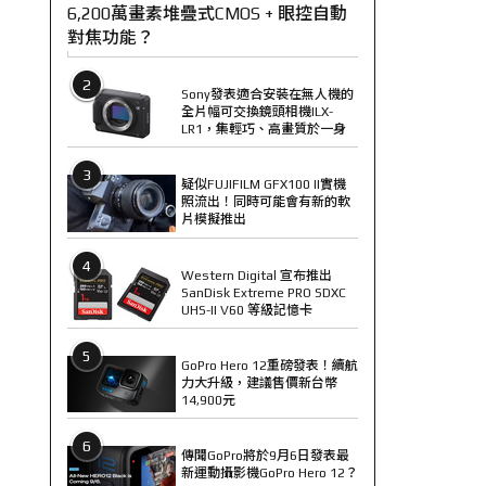
6,200萬畫素堆疊式CMOS + 眼控自動
對焦功能？
2
Sony發表適合安裝在無人機的
全片幅可交換鏡頭相機ILX-
LR1，集輕巧、高畫質於一身
3
疑似FUJIFILM GFX100 II實機
照流出！同時可能會有新的軟
片模擬推出
4
Western Digital 宣布推出
SanDisk Extreme PRO SDXC
UHS-II V60 等級記憶卡
5
GoPro Hero 12重磅發表！續航
力大升級，建議售價新台幣
14,900元
6
傳聞GoPro將於9月6日發表最
新運動攝影機GoPro Hero 12？