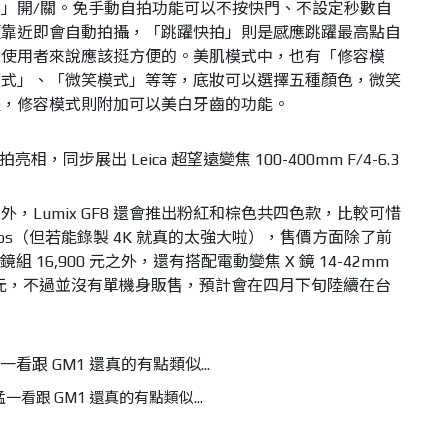
」開/關。免手動自拍功能可以不按快門、不設定秒數自
頰靠近即會自動拍攝，「跳躍快拍」則是感應跳躍最高點自
的使用者來說應該挺方便的。美肌模式中，也有「修容模
模式」、「微笑模式」等等，底妝可以選擇五種顏色，微笑
提，修容模式則附加可以美白牙齒的功能。
，Lumix GF8 還會推出粉紅和棕色共四色款，比較可惜
0fps（但若能錄製 4K 就真的太強大啦），售價方面除了前
6 單鏡組 16,900 元之外，還有搭配電動變焦 X 鏡 14-42mm
9,900 元，不過並沒有單機身販售，預計會在四月下旬陸續在台
一看跟 GM1 還真的有點類似...