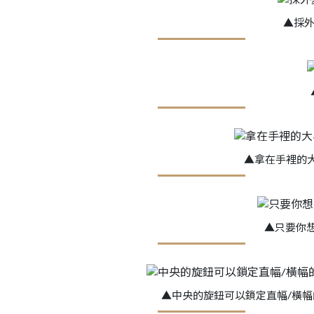
▲採外
▲拿在手裡的大小，
▲只要你
▲中央的旋鈕可以鎖定直幅/橫幅