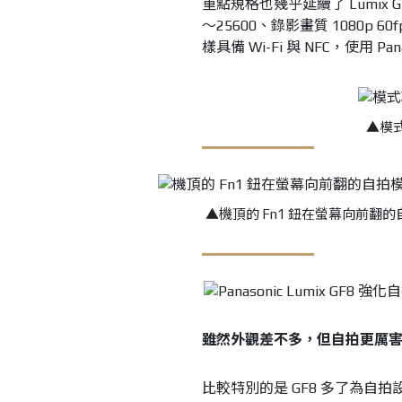
重點規格也幾乎延續了 Lumix GF
～25600、錄影畫質 1080p 
樣具備 Wi-Fi 與 NFC，使用 P
▲模式
▲機頂的 Fn1 鈕在螢幕向前
雖然外觀差不多，但自拍更厲
比較特別的是 GF8 多了為