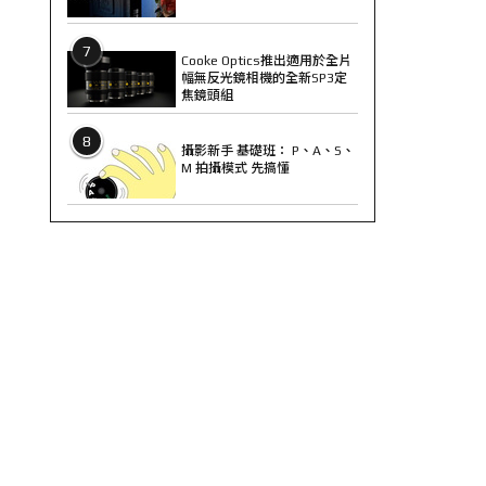
7
Cooke Optics推出適用於全片
幅無反光鏡相機的全新SP3定
焦鏡頭組
8
攝影新手 基礎班： P、A、S、
M 拍攝模式 先搞懂