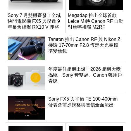
Sony 7 月雙機齊發！全域
Megadap 推出全球首款
快門電影機 FX5 與睽違 9
Leica M 轉 Canon RF 自動
年長焦旗艦 RX10 V 即將
對焦轉接環 M2RF
登場
Tamron 推出 Canon RF 與 Nikon Z
接環 17-70mm F2.8 恆定大光圈標
準變焦鏡
年度最佳相機出爐！2026 相機大獎
揭曉，Sony 奪雙冠、Canon 獲用戶
青睞
Sony FX5 與平價 FE 100-400mm
發表會前夕規格與售價全面流出