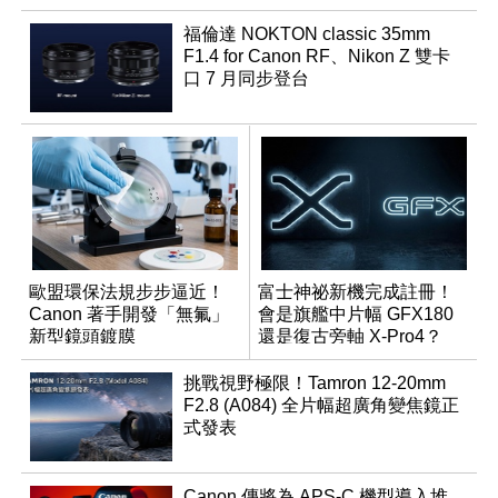
福倫達 NOKTON classic 35mm
F1.4 for Canon RF、Nikon Z 雙卡
口 7 月同步登台
歐盟環保法規步步逼近！
富士神祕新機完成註冊！
Canon 著手開發「無氟」
會是旗艦中片幅 GFX180
新型鏡頭鍍膜
還是復古旁軸 X-Pro4？
挑戰視野極限！Tamron 12-20mm
F2.8 (A084) 全片幅超廣角變焦鏡正
式發表
Canon 傳將為 APS-C 機型導入堆