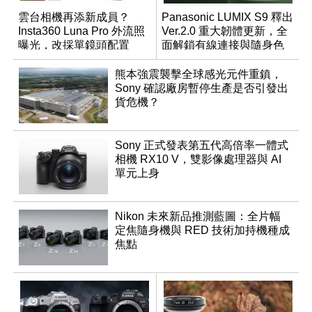
雲台相機再添新成員？
Panasonic LUMIX S9 釋出
Insta360 Luna Pro 外流照
Ver.2.0 重大韌體更新，全
曝光，改採單鏡頭配置
面解鎖有線連接與隨身色
調編輯
熊本強震襲擊全球感光元件重鎮，
Sony 確認廠房暫停生產是否引發出
貨危機？
Sony 正式發表第五代高倍率一體式
相機 RX10 V，雙影像處理器與 AI
單元上身
Nikon 未來新品推測藍圖：全片幅
定焦隨身機與 RED 技術加持機種成
焦點