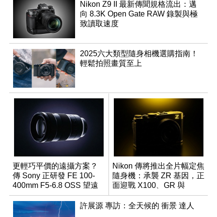
Nikon Z9 II 最新傳聞規格流出：邁
向 8.3K Open Gate RAW 錄製與極
致讀取速度
2025六大類型隨身相機選購指南！
輕鬆拍照畫質至上
更輕巧平價的遠攝方案？
Nikon 傳將推出全片幅定焦
傳 Sony 正研發 FE 100-
隨身機：承襲 ZR 基因，正
400mm F5-6.8 OSS 望遠
面迎戰 X100、GR 與
變焦鏡頭
RX1R 系列
許展源 專訪：全天候的 衝景 達人