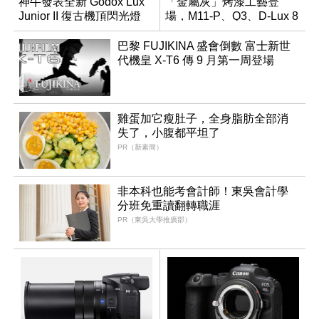
神牛發表全新 Godox Lux
「金屬灰」烤漆工藝登
Junior II 復古機頂閃光燈
場，M11-P、Q3、D-Lux 8
領銜換裝
巴黎 FUJIKINA 盛會倒數 富士新世
代機皇 X-T6 傳 9 月第一周登場
雞蛋加它瘦肚子，全身脂肪全部消
失了，小腹都平坦了
PR（新素簡）
非本科也能考會計師！東吳會計學
分班免重讀翻轉職涯
PR（東吳大學推廣部）