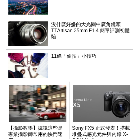
沒什麼好嫌的大光圈中廣角鏡頭
TTArtisan 35mm F1.4 簡單評測初體
驗
11條「偷拍」小技巧
【攝影教學】據說這些是
Sony FX5 正式發表！搭載
專業攝影師常用的快門速
堆疊式感光元件與內錄 X-