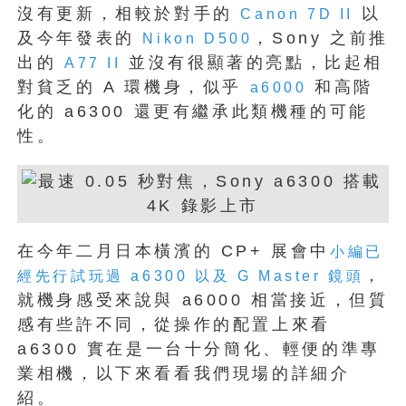
沒有更新，相較於對手的
以
Canon 7D II
及今年發表的
，Sony 之前推
Nikon D500
出的
並沒有很顯著的亮點，比起相
A77 II
對貧乏的 A 環機身，似乎
和高階
a6000
化的 a6300 還更有繼承此類機種的可能
性。
在今年二月日本橫濱的 CP+ 展會中
小編已
，
經先行試玩過 a6300 以及 G Master 鏡頭
就機身感受來說與 a6000 相當接近，但質
感有些許不同，從操作的配置上來看
a6300 實在是一台十分簡化、輕便的準專
業相機，以下來看看我們現場的詳細介
紹。