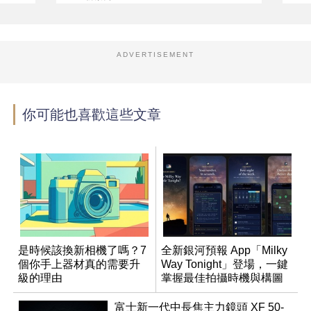
ADVERTISEMENT
你可能也喜歡這些文章
是時候該換新相機了嗎？7
全新銀河預報 App「Milky
個你手上器材真的需要升
Way Tonight」登場，一鍵
級的理由
掌握最佳拍攝時機與構圖
富士新一代中長焦主力鏡頭 XF 50-