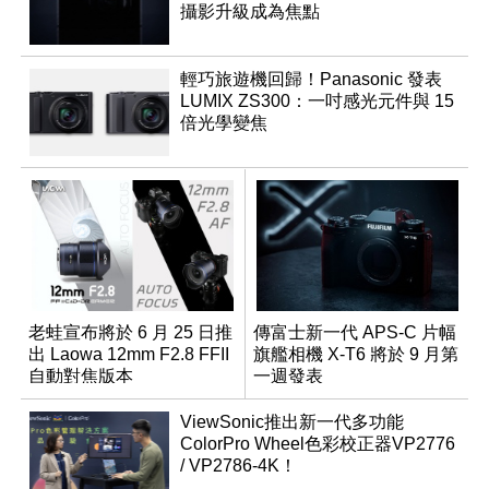
攝影升級成為焦點
輕巧旅遊機回歸！Panasonic 發表
LUMIX ZS300：一吋感光元件與 15
倍光學變焦
老蛙宣布將於 6 月 25 日推
傳富士新一代 APS-C 片幅
出 Laowa 12mm F2.8 FFII
旗艦相機 X-T6 將於 9 月第
自動對焦版本
一週發表
ViewSonic推出新一代多功能
ColorPro Wheel色彩校正器VP2776
/ VP2786-4K！