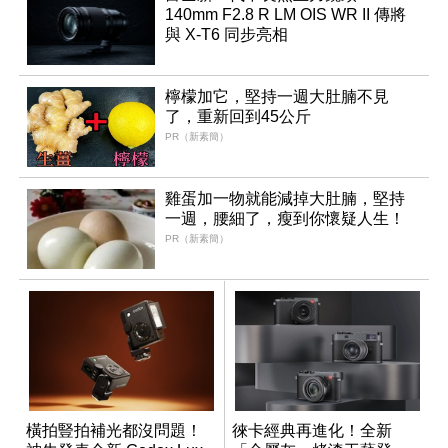
140mm F2.8 R LM OIS WR II 傳將
與 X-T6 同步亮相
檸檬加它，堅持一週大肚腩不見
了，重新回到45公斤
PR（新素簡）
雞蛋加一物就能減掉大肚腩，堅持
一週，腰細了，瘦到你懷疑人生！
PR（新素簡）
橫拍豎拍補光都沒問題！
徠卡經典再進化！全新