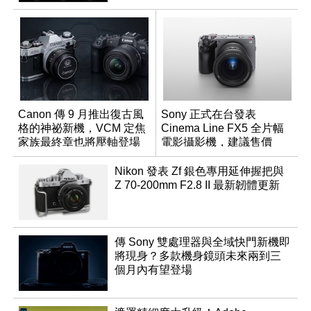
Canon 傳 9 月推出復古風
Sony 正式在台發表
格的神祕新機，VCM 定焦
Cinema Line FX5 全片幅
家族最終章也將壓軸登場
電影攝影機，建議售價
NT$144,980
Nikon 發表 Zf 銀色專用延伸握把與
Z 70-200mm F2.8 II 最新韌體更新
傳 Sony 雙處理器與全域快門新機即
將現身？多款機身鏡頭未來兩到三
個月內有望登場