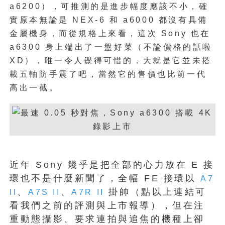
a6200），可推測的是進步幅度應該不小，確
實原本無論是 NEX-6 和 a6000 都沒有具備
金屬機身，而從規格上來看，這次 Sony 也在
a6300 身上端出了一盤好菜（不論價格的話啦
XD），唯一令人覺得可惜的，大就是它並未搭
載五軸防手震了吧，當然它的售價也比前一代
高出一截。
近年 Sony 幾乎是把全部的心力放在 E 接
環也不是什麼新聞了，全幅 FE 接環以
A7
、
、
掛帥（點以上連結可
II
A7S II
A7R II
看我們之前的評測與上市報導），但在注
重動態攝影、要求連拍與追焦的機種上卻