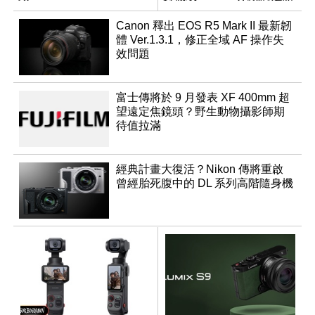
成員？
Canon 釋出 EOS R5 Mark II 最新韌
體 Ver.1.3.1，修正全域 AF 操作失
效問題
富士傳將於 9 月發表 XF 400mm 超
望遠定焦鏡頭？野生動物攝影師期
待值拉滿
經典計畫大復活？Nikon 傳將重啟
曾經胎死腹中的 DL 系列高階隨身機