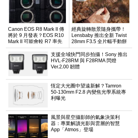
Canon EOS R8 Mark II 傳
經典旋轉散景隨身攜帶！
將於 9 月發表？EOS R10
Lensbaby 推出全新 Twist
Mark II 可能會較 R7 率先
28mm F3.5 全片幅手動餅
推出
乾鏡
支援全域快門同步拍攝！Sony 推出
HVL-F28RM 與 F28RMA 閃燈
Ver.2.00 韌體
恆定大光圈中望遠新解？Tamron
50-130mm F2.8 內變焦光學系統專
利曝光
風景與星空攝影師的氣象決策利
器：專業解讀光影與雲層的智慧
App「Atmos」登場