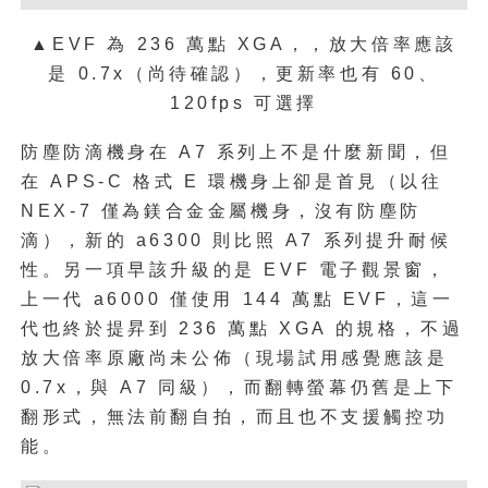
▲EVF 為 236 萬點 XGA，，放大倍率應該
是 0.7x（尚待確認），更新率也有 60、
120fps 可選擇
防塵防滴機身在 A7 系列上不是什麼新聞，但
在 APS-C 格式 E 環機身上卻是首見（以往
NEX-7 僅為鎂合金金屬機身，沒有防塵防
滴），新的 a6300 則比照 A7 系列提升耐候
性。另一項早該升級的是 EVF 電子觀景窗，
上一代 a6000 僅使用 144 萬點 EVF，這一
代也終於提昇到 236 萬點 XGA 的規格，不過
放大倍率原廠尚未公佈（現場試用感覺應該是
0.7x，與 A7 同級），而翻轉螢幕仍舊是上下
翻形式，無法前翻自拍，而且也不支援觸控功
能。