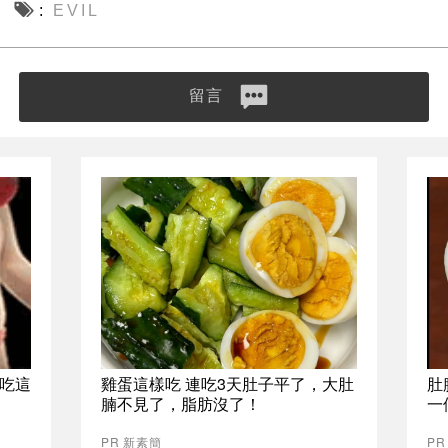
EVIL
留言
吃這
雞蛋這樣吃 連吃3天肚子平了，大肚
肚
腩不見了，脂肪沒了！
一
PR 新素簡
PR