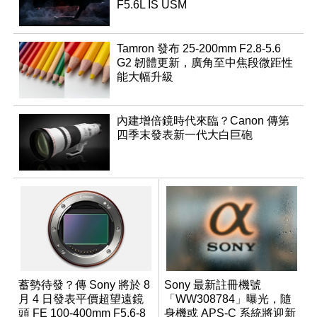
F5.6L IS USM
Tamron 發布 25-200mm F2.8-5.6
G2 韌體更新，廣角至中焦段微距性
能大幅升級
內建增倍鏡時代來臨？Canon 傳第
四季末發表新一代大白巨砲
蓄勢待發？傳 Sony 將於 8
Sony 最新註冊機號
月 4 日發表平價超望遠鏡
「WW308784」曝光，隨
頭 FE 100-400mm F5.6-8
身機或 APS-C 系統將迎新