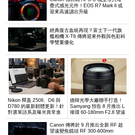
疊式感光元件！EOS R7 Mark II 或
迎來高速讀出升級
經典復古血統再現？富士下一代旗
艦相機 X-T6 傳將迎來外觀與色彩科
學雙重優化
Nikon 釋蓋 Z50II、D6 與
德韓光學大廠聯手打造！
D780 的最新韌體更新！針
Samyang 預告 8 月推出 L
對選單語系及曝光異常進
接環 60-180mm F2.8 望遠
行修復
變焦鏡
Canon 傳將於 9 月推出全新 RF 超
望遠變焦鏡頭 RF 300-600mm