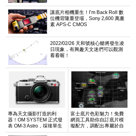
讓底片相機重生！I’m Back Roll 數
位機背隆重登場，Sony 2,600 萬畫
素 APS-C CMOS
2022/02/26 天和號核心艙將發生凌
日現象，有興趣天文迷們可以觀測
看看喔！
專為天文攝影打造的利
富士底片色彩魅力！免費
器！OM SYSTEM 正式發
網頁工具助你自訂底片模
表 OM-3 Astro，採接單生
擬配方，調配出專屬於自
產
己的色彩