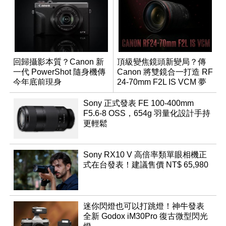
回歸攝影本質？Canon 新
頂級變焦鏡頭新變局？傳
一代 PowerShot 隨身機傳
Canon 將雙鏡合一打造 RF
今年底前現身
24-70mm F2L IS VCM 夢
幻規格
Sony 正式發表 FE 100-400mm
F5.6-8 OSS，654g 羽量化設計手持
更輕鬆
Sony RX10 V 高倍率類單眼相機正
式在台發表！建議售價 NT$ 65,980
迷你閃燈也可以打跳燈！神牛發表
全新 Godox iM30Pro 復古微型閃光