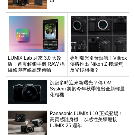
燈
LUMIX Lab 迎來 3.0 大改
專利曝光引發熱議！Viltrox
版！首度解鎖手機 RAW 檔
傳將推出 Nikon Z 接環無
編修與有線高速傳輸
反光鏡相機？
沉寂多時迎來新曙光？傳 OM
System 將於今年秋季推出全新輕量
化相機
Panasonic LUMIX L10 正式登場！
高質感隨身機，以感性美學迎接
LUMIX 25 週年