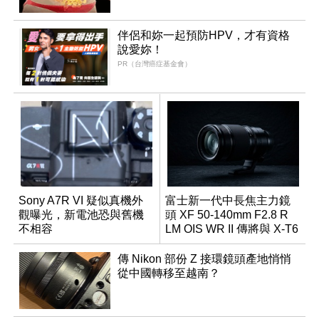
伴侶和妳一起預防HPV，才有資格
說愛妳！
PR（台灣癌症基金會）
Sony A7R VI 疑似真機外
富士新一代中長焦主力鏡
觀曝光，新電池恐與舊機
頭 XF 50-140mm F2.8 R
不相容
LM OIS WR II 傳將與 X-T6
同步亮相
傳 Nikon 部份 Z 接環鏡頭產地悄悄
從中國轉移至越南？