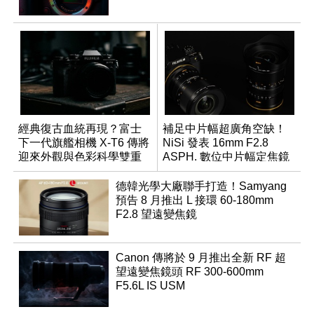
經典復古血統再現？富士
補足中片幅超廣角空缺！
下一代旗艦相機 X-T6 傳將
NiSi 發表 16mm F2.8
迎來外觀與色彩科學雙重
ASPH. 數位中片幅定焦鏡
優化
德韓光學大廠聯手打造！Samyang
預告 8 月推出 L 接環 60-180mm
F2.8 望遠變焦鏡
Canon 傳將於 9 月推出全新 RF 超
望遠變焦鏡頭 RF 300-600mm
F5.6L IS USM