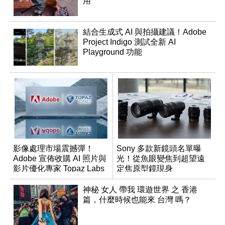
用
結合生成式 AI 與拍攝建議！Adobe
Project Indigo 測試全新 AI
Playground 功能
影像處理市場震撼彈！
Sony 多款新鏡頭名單曝
Adobe 宣佈收購 AI 照片與
光！從魚眼變焦到超望遠
影片優化專家 Topaz Labs
定焦原型鏡現身
神秘 女人 帶我 環遊世界 之 香港
篇，什麼時候也能來 台灣 嗎？