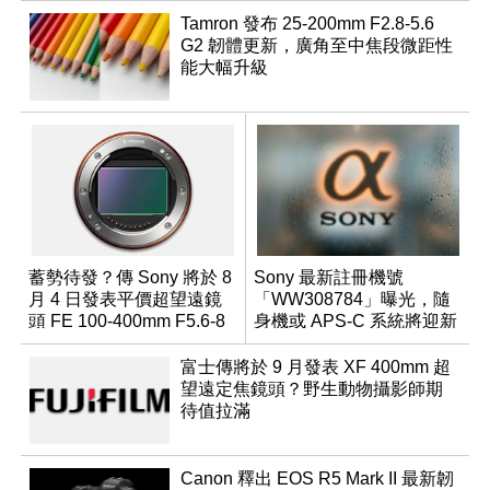
Tamron 發布 25-200mm F2.8-5.6
G2 韌體更新，廣角至中焦段微距性
能大幅升級
蓄勢待發？傳 Sony 將於 8
Sony 最新註冊機號
月 4 日發表平價超望遠鏡
「WW308784」曝光，隨
頭 FE 100-400mm F5.6-8
身機或 APS-C 系統將迎新
成員？
富士傳將於 9 月發表 XF 400mm 超
望遠定焦鏡頭？野生動物攝影師期
待值拉滿
Canon 釋出 EOS R5 Mark II 最新韌