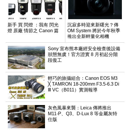
新手 買 閃燈 ：我有 閃光
沉寂多時迎來新曙光？傳
燈 原廠 情節之 Canon 篇
OM System 將於今年秋季
推出全新輕量化相機
Sony 宣布熊本廠經安全檢查後設備
狀態無虞！官方證實 8 月初起分階
段復工
輕巧的旅攝組合：Canon EOS M3
╳ TAMRON 18-200mm F3.5-6.3 Di
Ⅲ VC（B011）實測報導
灰色風暴來襲：Leica 傳將推出
M11-P、Q3、D-Lux 8 等金屬灰特
仕版