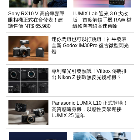
Sony RX10 V 高倍率類單
LUMIX Lab 迎來 3.0 大改
眼相機正式在台發表！建
版！首度解鎖手機 RAW 檔
議售價 NT$ 65,980
編修與有線高速傳輸
迷你閃燈也可以打跳燈！神牛發表
全新 Godox iM30Pro 復古微型閃光
燈
專利曝光引發熱議！Viltrox 傳將推
出 Nikon Z 接環無反光鏡相機？
Panasonic LUMIX L10 正式登場！
高質感隨身機，以感性美學迎接
LUMIX 25 週年