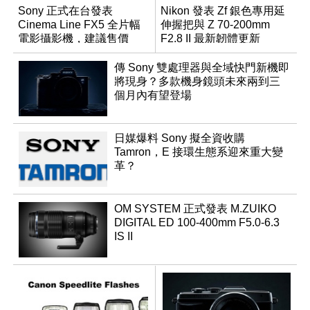
Sony 正式在台發表
Nikon 發表 Zf 銀色專用延
Cinema Line FX5 全片幅
伸握把與 Z 70-200mm
電影攝影機，建議售價
F2.8 II 最新韌體更新
NT$144,980
傳 Sony 雙處理器與全域快門新機即
將現身？多款機身鏡頭未來兩到三
個月內有望登場
日媒爆料 Sony 擬全資收購
Tamron，E 接環生態系迎來重大變
革？
OM SYSTEM 正式發表 M.ZUIKO
DIGITAL ED 100-400mm F5.0-6.3
IS II