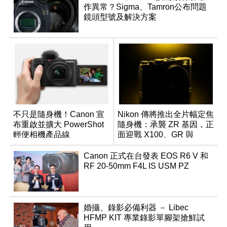
作異常？Sigma、Tamron公布問題
鏡頭型號及解決方案
不只是隨身機！Canon 宣
Nikon 傳將推出全片幅定焦
布重啟並擴大 PowerShot
隨身機：承襲 ZR 基因，正
輕便相機產品線
面迎戰 X100、GR 與
RX1R 系列
Canon 正式在台發表 EOS R6 V 和
RF 20-50mm F4L IS USM PZ
婚攝、錄影必備利器 － Libec
HFMP KIT 專業錄影單腳架搶鮮試