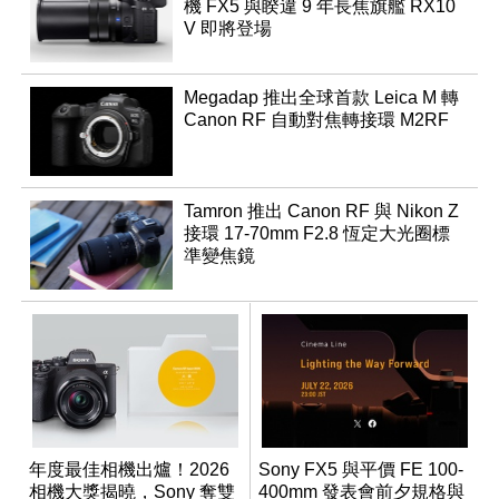
機 FX5 與睽違 9 年長焦旗艦 RX10
V 即將登場
Megadap 推出全球首款 Leica M 轉
Canon RF 自動對焦轉接環 M2RF
Tamron 推出 Canon RF 與 Nikon Z
接環 17-70mm F2.8 恆定大光圈標
準變焦鏡
年度最佳相機出爐！2026
Sony FX5 與平價 FE 100-
相機大獎揭曉，Sony 奪雙
400mm 發表會前夕規格與