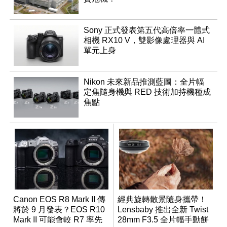
Sony 正式發表第五代高倍率一體式
相機 RX10 V，雙影像處理器與 AI
單元上身
Nikon 未來新品推測藍圖：全片幅
定焦隨身機與 RED 技術加持機種成
焦點
Canon EOS R8 Mark II 傳
經典旋轉散景隨身攜帶！
將於 9 月發表？EOS R10
Lensbaby 推出全新 Twist
Mark II 可能會較 R7 率先
28mm F3.5 全片幅手動餅