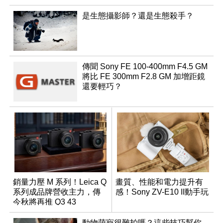
是生態攝影師？還是生態殺手？
傳聞 Sony FE 100-400mm F4.5 GM
將比 FE 300mm F2.8 GM 加增距鏡
還要輕巧？
銷量力壓 M 系列！Leica Q
畫質、性能和電力提升有
系列成品牌營收主力，傳
感！Sony ZV-E10 II動手玩
今秋將再推 Q3 43
Monochrom
動物萌寵很難拍嗎？這些技巧幫你