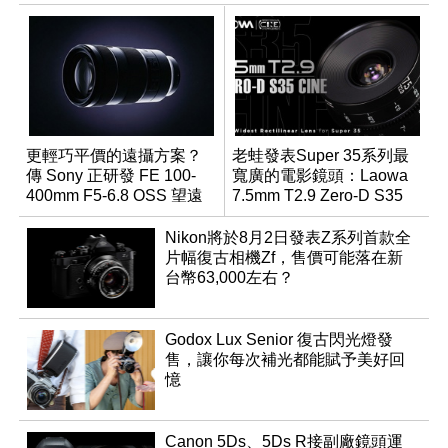
更輕巧平價的遠攝方案？
老蛙發表Super 35系列最
傳 Sony 正研發 FE 100-
寬廣的電影鏡頭：Laowa
400mm F5-6.8 OSS 望遠
7.5mm T2.9 Zero-D S35
變焦鏡頭
Cine
Nikon將於8月2日發表Z系列首款全
片幅復古相機Zf，售價可能落在新
台幣63,000左右？
Godox Lux Senior 復古閃光燈發
售，讓你每次補光都能賦予美好回
憶
Canon 5Ds、5Ds R接副廠鏡頭運