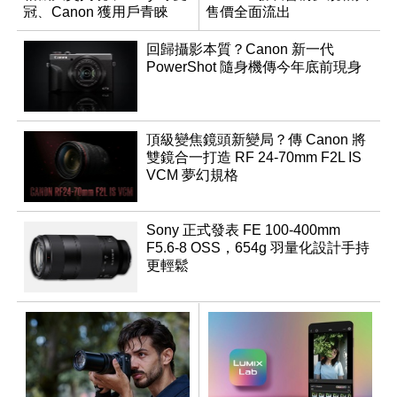
冠、Canon 獲用戶青睞
售價全面流出
回歸攝影本質？Canon 新一代
PowerShot 隨身機傳今年底前現身
頂級變焦鏡頭新變局？傳 Canon 將
雙鏡合一打造 RF 24-70mm F2L IS
VCM 夢幻規格
Sony 正式發表 FE 100-400mm
F5.6-8 OSS，654g 羽量化設計手持
更輕鬆