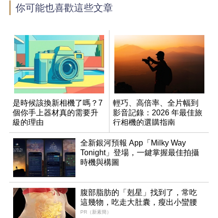
你可能也喜歡這些文章
是時候該換新相機了嗎？7
輕巧、高倍率、全片幅到
個你手上器材真的需要升
影音記錄：2026 年最佳旅
級的理由
行相機的選購指南
全新銀河預報 App「Milky Way
Tonight」登場，一鍵掌握最佳拍攝
時機與構圖
腹部脂肪的「剋星」找到了，常吃
這幾物，吃走大肚囊，瘦出小蠻腰
PR（新素簡）