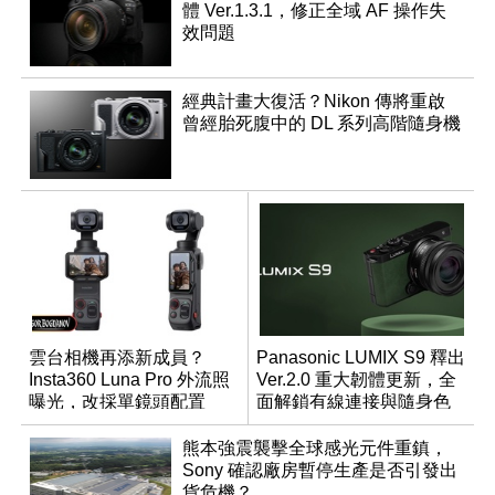
體 Ver.1.3.1，修正全域 AF 操作失
效問題
經典計畫大復活？Nikon 傳將重啟
曾經胎死腹中的 DL 系列高階隨身機
雲台相機再添新成員？
Panasonic LUMIX S9 釋出
Insta360 Luna Pro 外流照
Ver.2.0 重大韌體更新，全
曝光，改採單鏡頭配置
面解鎖有線連接與隨身色
調編輯
熊本強震襲擊全球感光元件重鎮，
Sony 確認廠房暫停生產是否引發出
貨危機？