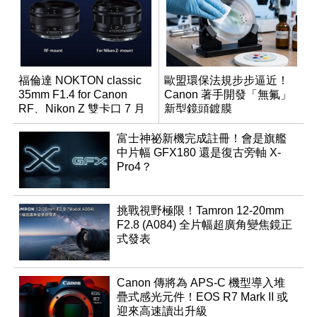
福倫達 NOKTON classic
歐盟環保法規步步逼近！
35mm F1.4 for Canon
Canon 著手開發「無氟」
RF、Nikon Z 雙卡口 7 月
新型鏡頭鍍膜
同步登台
富士神祕新機完成註冊！會是旗艦
中片幅 GFX180 還是復古旁軸 X-
Pro4？
挑戰視野極限！Tamron 12-20mm
F2.8 (A084) 全片幅超廣角變焦鏡正
式發表
Canon 傳將為 APS-C 機型導入堆
疊式感光元件！EOS R7 Mark II 或
迎來高速讀出升級