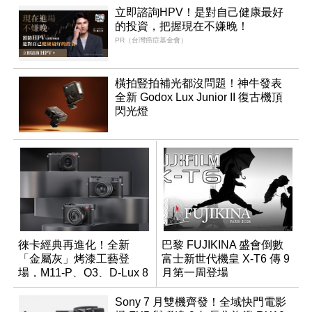
立即諮詢HPV！是對自己健康最好
的投資，把握現在不嫌晚！
PR（台灣癌症基金會）
橫拍豎拍補光都沒問題！神牛發表
全新 Godox Lux Junior II 復古機頂
閃光燈
徠卡經典再進化！全新
巴黎 FUJIKINA 盛會倒數
「金屬灰」烤漆工藝登
富士新世代機皇 X-T6 傳 9
場，M11-P、Q3、D-Lux 8
月第一周登場
領銜換裝
Sony 7 月雙機齊發！全域快門電影