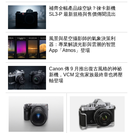
推出
乾鏡
補齊全幅產品線空缺？徠卡新機
SL3-P 最新規格與售價傳聞流出
風景與星空攝影師的氣象決策利
器：專業解讀光影與雲層的智慧
App「Atmos」登場
Canon 傳 9 月推出復古風格的神祕
新機，VCM 定焦家族最終章也將壓
軸登場