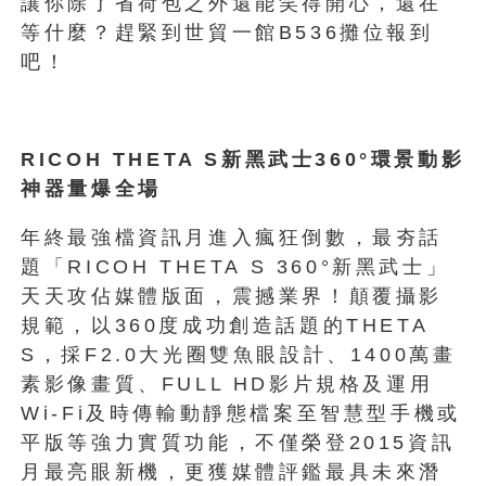
讓你除了省荷包之外還能笑得開心，還在
等什麼？趕緊到世貿一館B536攤位報到
吧！
RICOH THETA S新黑武士360°環景動影
神器量爆全場
年終最強檔資訊月進入瘋狂倒數，最夯話
題「RICOH THETA S 360°新黑武士」
天天攻佔媒體版面，震撼業界！顛覆攝影
規範，以360度成功創造話題的THETA
S，採F2.0大光圈雙魚眼設計、1400萬畫
素影像畫質、FULL HD影片規格及運用
Wi-Fi及時傳輸動靜態檔案至智慧型手機或
平版等強力實質功能，不僅榮登2015資訊
月最亮眼新機，更獲媒體評鑑最具未來潛