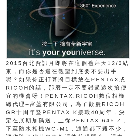
2015台北資訊月即將在這個禮拜天12/6結
束，而你是否還在觀望到底要不要出手
呢？如果你正打算將目標放在PENTAX或
RICOH的話，那麼一定不要錯過這次撿便
宜的機會呀！PENTAX.RICOH數位相機
總代理–富堃有限公司，為了歡慶RICOH
GR十周年暨PENTAX K接環40周年，決
定在展期加碼送，上從PENTAX 645 Z，
下至防水相機WG-M1，通通都下殺不少，