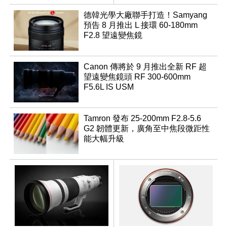
優化
行修復
德韓光學大廠聯手打造！Samyang
預告 8 月推出 L 接環 60-180mm
F2.8 望遠變焦鏡
Canon 傳將於 9 月推出全新 RF 超
望遠變焦鏡頭 RF 300-600mm
F5.6L IS USM
Tamron 發布 25-200mm F2.8-5.6
G2 韌體更新，廣角至中焦段微距性
能大幅升級