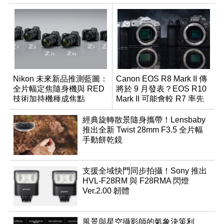
Nikon 未來新品推測藍圖：
Canon EOS R8 Mark II 傳
全片幅定焦隨身機與 RED
將於 9 月發表？EOS R10
技術加持機種成焦點
Mark II 可能會較 R7 率先
推出
經典旋轉散景隨身攜帶！Lensbaby
推出全新 Twist 28mm F3.5 全片幅
手動餅乾鏡
支援全域快門同步拍攝！Sony 推出
HVL-F28RM 與 F28RMA 閃燈
Ver.2.00 韌體
風景與星空攝影師的氣象決策利