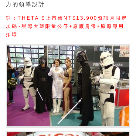
力的領導設計！
註：THETA S上市價NT$13,900資訊月限定
加碼~星際大戰限量公仔+原廠肩帶+原廠專用
扣環