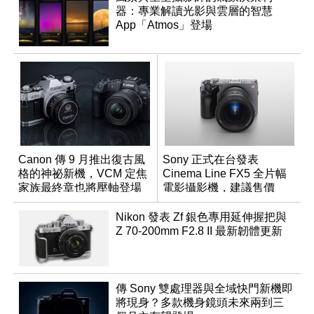
器：專業解讀光影與雲層的智慧
App「Atmos」登場
Canon 傳 9 月推出復古風
Sony 正式在台發表
格的神祕新機，VCM 定焦
Cinema Line FX5 全片幅
家族最終章也將壓軸登場
電影攝影機，建議售價
NT$144,980
Nikon 發表 Zf 銀色專用延伸握把與
Z 70-200mm F2.8 II 最新韌體更新
傳 Sony 雙處理器與全域快門新機即
將現身？多款機身鏡頭未來兩到三