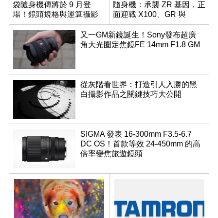
袋隨身機傳將於 9 月登
隨身機：承襲 ZR 基因，正
場！鏡頭規格與運算攝影
面迎戰 X100、GR 與
升級成為焦點
RX1R 系列
又一GM新鏡誕生！Sony發布超廣
角大光圈定焦鏡FE 14mm F1.8 GM
從灰階看世界：打造引人入勝的黑
白攝影作品之關鍵技巧大公開
SIGMA 發表 16-300mm F3.5-6.7
DC OS！首款等效 24-450mm 的高
倍率變焦旅遊鏡頭