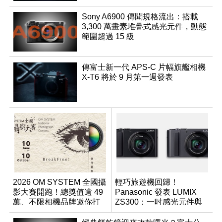
Sony A6900 傳聞規格流出：搭載
3,300 萬畫素堆疊式感光元件，動態
範圍超過 15 級
傳富士新一代 APS-C 片幅旗艦相機
X-T6 將於 9 月第一週發表
2026 OM SYSTEM 全國攝
輕巧旅遊機回歸！
影大賽開跑！總獎值逾 49
Panasonic 發表 LUMIX
萬、不限相機品牌邀你打
ZS300：一吋感光元件與
破框架
15 倍光學變焦