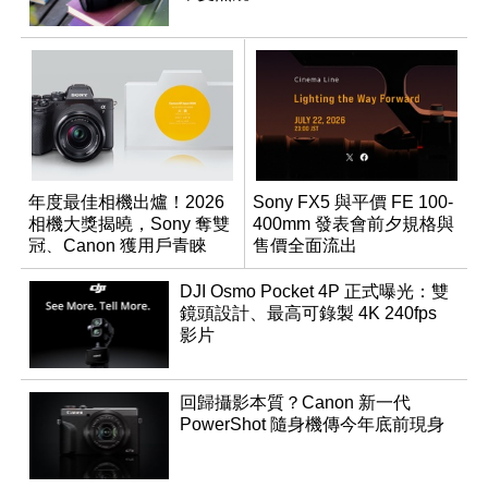
年度最佳相機出爐！2026
Sony FX5 與平價 FE 100-
相機大獎揭曉，Sony 奪雙
400mm 發表會前夕規格與
冠、Canon 獲用戶青睞
售價全面流出
DJI Osmo Pocket 4P 正式曝光：雙
鏡頭設計、最高可錄製 4K 240fps
影片
回歸攝影本質？Canon 新一代
PowerShot 隨身機傳今年底前現身