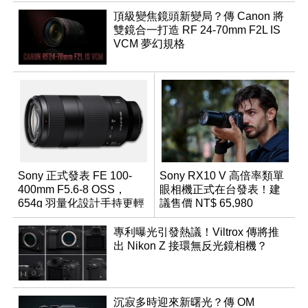
頂級變焦鏡頭新變局？傳 Canon 將
雙鏡合一打造 RF 24-70mm F2L IS
VCM 夢幻規格
Sony 正式發表 FE 100-
Sony RX10 V 高倍率類單
400mm F5.6-8 OSS，
眼相機正式在台發表！建
654g 羽量化設計手持更輕
議售價 NT$ 65,980
鬆
專利曝光引發熱議！Viltrox 傳將推
出 Nikon Z 接環無反光鏡相機？
沉寂多時迎來新曙光？傳 OM