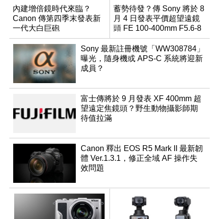
內建增倍鏡時代來臨？
蓄勢待發？傳 Sony 將於 8
Canon 傳第四季末發表新
月 4 日發表平價超望遠鏡
一代大白巨砲
頭 FE 100-400mm F5.6-8
Sony 最新註冊機號「WW308784」
曝光，隨身機或 APS-C 系統將迎新
成員？
富士傳將於 9 月發表 XF 400mm 超
望遠定焦鏡頭？野生動物攝影師期
待值拉滿
Canon 釋出 EOS R5 Mark II 最新韌
體 Ver.1.3.1，修正全域 AF 操作失
效問題