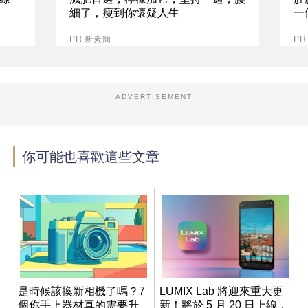
細了，瘦到你懷疑人生
一
PR 新素簡
PR
ADVERTISEMENT
你可能也喜歡這些文章
是時候該換新相機了嗎？7
LUMIX Lab 將迎來重大更
個你手上器材真的需要升
新！將於 5 月 20 日上線，