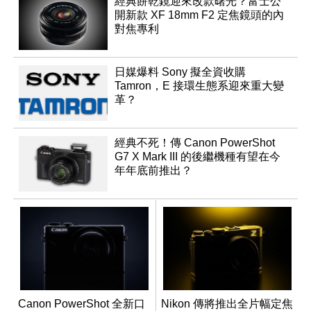
經典餅乾鏡迎來改款曙光？富士公
開新款 XF 18mm F2 定焦鏡頭的內
對焦專利
日媒爆料 Sony 擬全資收購
Tamron，E 接環生態系迎來重大變
革？
經典不死！傳 Canon PowerShot
G7 X Mark III 的後繼機種有望在今
年年底前推出？
Canon PowerShot 全新口
Nikon 傳將推出全片幅定焦