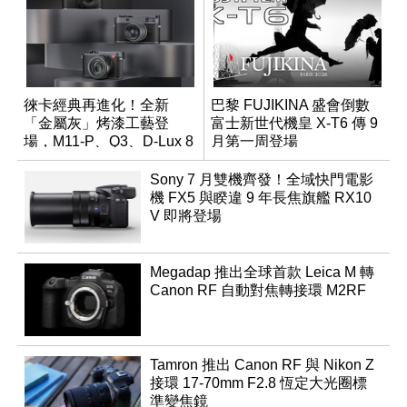
徠卡經典再進化！全新
巴黎 FUJIKINA 盛會倒數
「金屬灰」烤漆工藝登
富士新世代機皇 X-T6 傳 9
場，M11-P、Q3、D-Lux 8
月第一周登場
領銜換裝
Sony 7 月雙機齊發！全域快門電影
機 FX5 與睽違 9 年長焦旗艦 RX10
V 即將登場
Megadap 推出全球首款 Leica M 轉
Canon RF 自動對焦轉接環 M2RF
Tamron 推出 Canon RF 與 Nikon Z
接環 17-70mm F2.8 恆定大光圈標
準變焦鏡