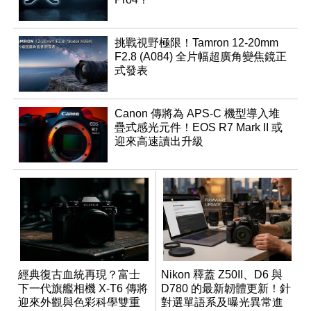
挑戰視野極限！Tamron 12-20mm
F2.8 (A084) 全片幅超廣角變焦鏡正
式發表
Canon 傳將為 APS-C 機型導入堆
疊式感光元件！EOS R7 Mark II 或
迎來高速讀出升級
經典復古血統再現？富士
Nikon 釋蓋 Z50II、D6 與
下一代旗艦相機 X-T6 傳將
D780 的最新韌體更新！針
迎來外觀與色彩科學雙重
對選單語系及曝光異常進