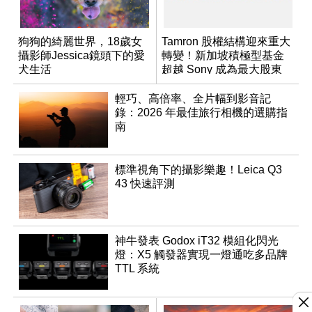
狗狗的綺麗世界，18歲女
Tamron 股權結構迎來重大
攝影師Jessica鏡頭下的愛
轉變！新加坡積極型基金
犬生活
超越 Sony 成為最大股東
輕巧、高倍率、全片幅到影音記
錄：2026 年最佳旅行相機的選購指
南
標準視角下的攝影樂趣！Leica Q3
43 快速評測
神牛發表 Godox iT32 模組化閃光
燈：X5 觸發器實現一燈通吃多品牌
TTL 系統