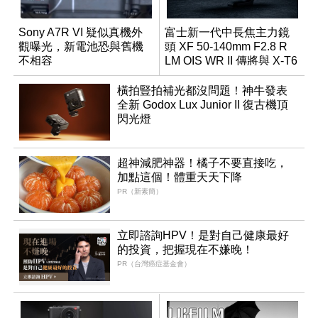
Sony A7R VI 疑似真機外
富士新一代中長焦主力鏡
觀曝光，新電池恐與舊機
頭 XF 50-140mm F2.8 R
不相容
LM OIS WR II 傳將與 X-T6
同步亮相
橫拍豎拍補光都沒問題！神牛發表
全新 Godox Lux Junior II 復古機頂
閃光燈
超神減肥神器！橘子不要直接吃，
加點這個！體重天天下降
PR（新素簡）
立即諮詢HPV！是對自己健康最好
的投資，把握現在不嫌晚！
PR（台灣癌症基金會）