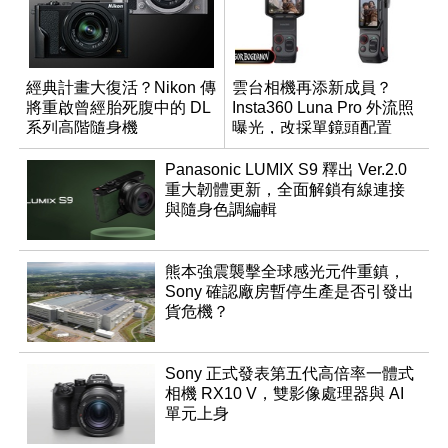
經典計畫大復活？Nikon 傳
雲台相機再添新成員？
將重啟曾經胎死腹中的 DL
Insta360 Luna Pro 外流照
系列高階隨身機
曝光，改採單鏡頭配置
Panasonic LUMIX S9 釋出 Ver.2.0
重大韌體更新，全面解鎖有線連接
與隨身色調編輯
熊本強震襲擊全球感光元件重鎮，
Sony 確認廠房暫停生產是否引發出
貨危機？
Sony 正式發表第五代高倍率一體式
相機 RX10 V，雙影像處理器與 AI
單元上身