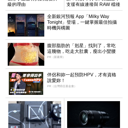
級的理由
支援有線連接與 RAW 檔後
製
全新銀河預報 App「Milky Way
Tonight」登場，一鍵掌握最佳拍攝
時機與構圖
腹部脂肪的「剋星」找到了，常吃
這幾物，吃走大肚囊，瘦出小蠻腰
PR（新素簡）
伴侶和妳一起預防HPV，才有資格
說愛妳！
PR（台灣癌症基金會）