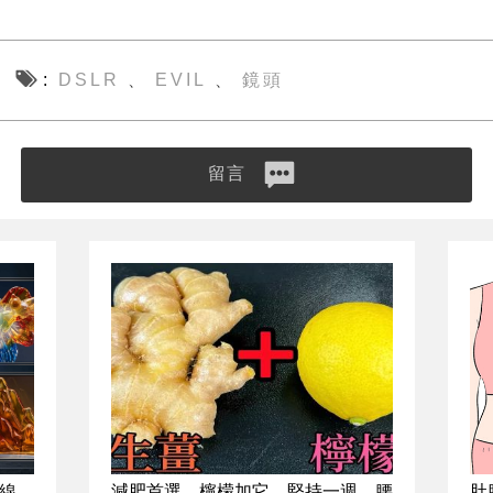
DSLR
EVIL
鏡頭
、
、
留言
線
減肥首選，檸檬加它，堅持一週，腰
肚