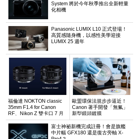
System 將於今年秋季推出全新輕量
化相機
Panasonic LUMIX L10 正式登場！
高質感隨身機，以感性美學迎接
LUMIX 25 週年
福倫達 NOKTON classic
歐盟環保法規步步逼近！
35mm F1.4 for Canon
Canon 著手開發「無氟」
RF、Nikon Z 雙卡口 7 月
新型鏡頭鍍膜
同步登台
富士神祕新機完成註冊！會是旗艦
中片幅 GFX180 還是復古旁軸 X-
Pro4？