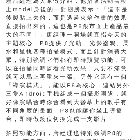
產品經理為大家做介紹，他指著活動看板
上model身後的一對翅膀表示：「這不是
後製貼上去的，而是透過火焰作畫的效果
直接拍出來的，這也是P8跟市面上產品最
大的不同！」唐經理一開場就直指今天的
主題核心，P8提供了光軌、光影塗鴉、柔
水和星軌四種拍攝模式，而且針對消費大
眾，特別強調它們都有即時預覽功能，可
以在拍攝同時監看光軌效果，只要不滿意
就可以馬上再重來一張。另外它還有一個
「導演模式」，能以P8為核心，連結另外
三隻Android手機組成一個攝影團隊，就
好像演唱會時你會看到大螢幕上的歌手有
不同角度的畫面，P8也能讓你坐上導播
台，即時做鏡位切換完成一支影片！
拍照功能方面，唐經理也特別強調P8的