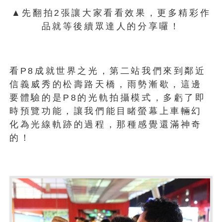
▲先翻拍2張讓大家看看效果，更多精彩作
品就等後續眾達人的分享囉！
看P8成就世界之光，第二站我們來到鄰近
信義威秀的松壽路天橋，雨勢漸歇，這邊
要體驗的是P8的光軌拍攝模式，多虧了即
時預覽功能，讓我們能目睹螢幕上車輛幻
化為光線軌跡的過程，那種感覺還滿神奇
的！