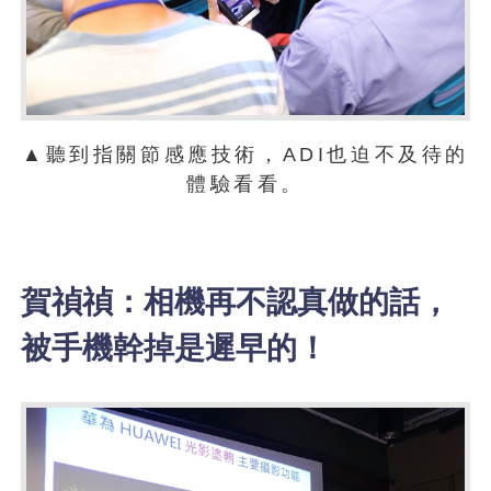
▲聽到指關節感應技術，ADI也迫不及待的
體驗看看。
賀禎禎：相機再不認真做的話，
被手機幹掉是遲早的！