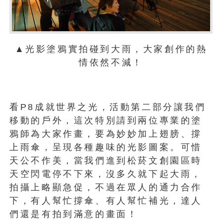
▲光影塗鴉實拍碰到大雨，大家創作的熱
情依然不減！
看P8成就世界之光，活動第二部分讓我們
移動的戶外，這次特別請到兩位專業的塗
鴉師為大家作畫，要為妙妙加上翅膀、撐
上雨傘，呈現各種趣味的光影圖案。可惜
天公不作美，當我們進到松菸文創園區時
天空閃電停不下來，沒多久就下起大雨，
拍攝上略顯急促，不過在眾人的通力合作
下，有人幫忙撐傘、有人幫忙補光，達人
們還是有拍到滿意的畫面！