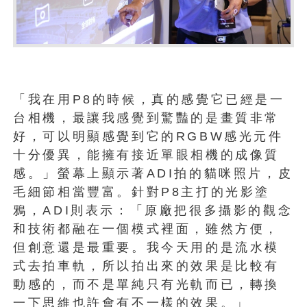
「我在用P8的時候，真的感覺它已經是一
台相機，最讓我感覺到驚豔的是畫質非常
好，可以明顯感覺到它的RGBW感光元件
十分優異，能擁有接近單眼相機的成像質
感。」螢幕上顯示著ADI拍的貓咪照片，皮
毛細節相當豐富。針對P8主打的光影塗
鴉，ADI則表示：「原廠把很多攝影的觀念
和技術都融在一個模式裡面，雖然方便，
但創意還是最重要。我今天用的是流水模
式去拍車軌，所以拍出來的效果是比較有
動感的，而不是單純只有光軌而已，轉換
一下思維也許會有不一樣的效果。」