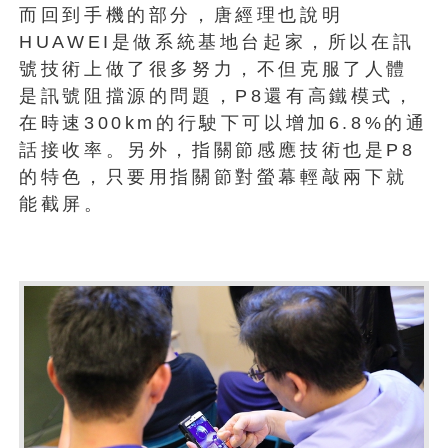
而回到手機的部分，唐經理也說明
HUAWEI是做系統基地台起家，所以在訊
號技術上做了很多努力，不但克服了人體
是訊號阻擋源的問題，P8還有高鐵模式，
在時速300km的行駛下可以增加6.8%的通
話接收率。另外，指關節感應技術也是P8
的特色，只要用指關節對螢幕輕敲兩下就
能截屏。