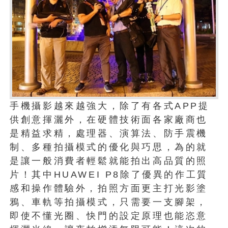
手機攝影越來越強大，除了有各式APP提
供創意揮灑外，在硬體技術面各家廠商也
是精益求精，處理器、演算法、防手震機
制、多種拍攝模式的優化與巧思，為的就
是讓一般消費者輕鬆就能拍出高品質的照
片！其中HUAWEI P8除了優異的作工質
感和操作體驗外，拍照方面更主打光影塗
鴉、車軌等拍攝模式，只需要一支腳架，
即使不懂光圈、快門的設定原理也能恣意