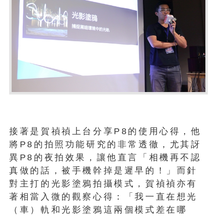
接著是賀禎禎上台分享P8的使用心得，他
將P8的拍照功能研究的非常透徹，尤其訝
異P8的夜拍效果，讓他直言「相機再不認
真做的話，被手機幹掉是遲早的！」而針
對主打的光影塗鴉拍攝模式，賀禎禎亦有
著相當入微的觀察心得：「我一直在想光
（車）軌和光影塗鴉這兩個模式差在哪