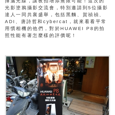
揮灑光線，讓夜拍增添無限可能！這次的
光影塗鴉攝影交流會，特別邀請到5位攝影
達人一同共襄盛舉，包括黑麵、賀禎禎、
ADI、唐詩哲和cybercat，就來看看平常
用慣相機的他們，對於HUAWEI P8的拍
照性能有著怎麼樣的評價呢！