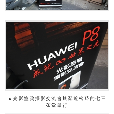
▲光影塗鴉攝影交流會於鄰近松菸的七三
茶堂舉行