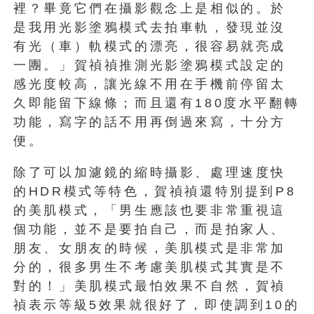
裡？畢竟它們在攝影觀念上是相似的。於
是我用光影塗鴉模式去拍車軌，發現並沒
有光（車）軌模式的漂亮，很容易就亮成
一團。」賀禎禎推測光影塗鴉模式設定的
感光度較高，讓光線不用在手機前停留太
久即能留下線條；而且還有180度水平翻轉
功能，寫字的話不用再倒過來寫，十分方
便。
除了可以加濾鏡的縮時攝影、處理速度快
的HDR模式等特色，賀禎禎還特別提到P8
的美肌模式，「男生應該也要非常重視這
個功能，並不是要拍自己，而是拍家人、
朋友、女朋友的時候，美肌模式是非常加
分的，很多男生不考慮美肌模式其實是不
對的！」美肌模式最怕效果不自然，賀禎
禎表示等級5效果就很好了，即使調到10的