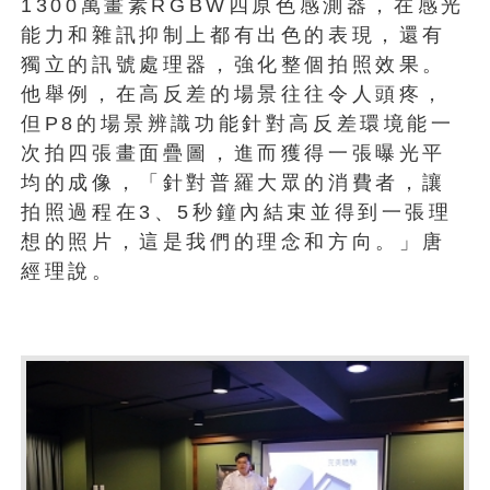
1300萬畫素RGBW四原色感測器，在感光
能力和雜訊抑制上都有出色的表現，還有
獨立的訊號處理器，強化整個拍照效果。
他舉例，在高反差的場景往往令人頭疼，
但P8的場景辨識功能針對高反差環境能一
次拍四張畫面疊圖，進而獲得一張曝光平
均的成像，「針對普羅大眾的消費者，讓
拍照過程在3、5秒鐘內結束並得到一張理
想的照片，這是我們的理念和方向。」唐
經理說。