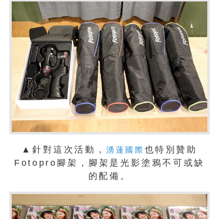
▲針對這次活動，
也特別贊助
湧蓮國際
Fotopro腳架，腳架是光影塗鴉不可或缺
的配備。