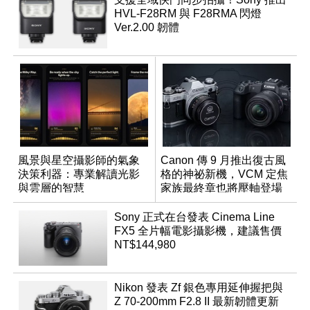
HVL-F28RM 與 F28RMA 閃燈
Ver.2.00 韌體
風景與星空攝影師的氣象
Canon 傳 9 月推出復古風
決策利器：專業解讀光影
格的神祕新機，VCM 定焦
與雲層的智慧
家族最終章也將壓軸登場
App「Atmos」登場
Sony 正式在台發表 Cinema Line
FX5 全片幅電影攝影機，建議售價
NT$144,980
Nikon 發表 Zf 銀色專用延伸握把與
Z 70-200mm F2.8 II 最新韌體更新