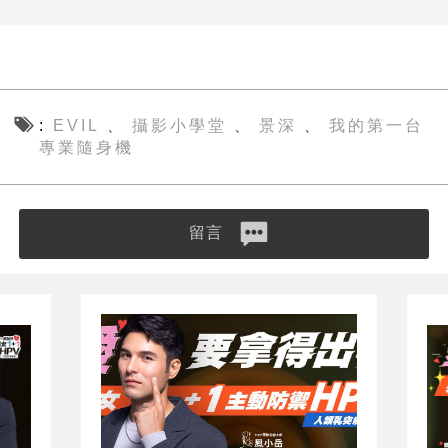
EVIL
攝影小學堂
景深
我的第一台
、
、
、
專業隨身機
留言