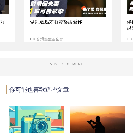
最好
做到這點才有資格說愛你
伴
說
PR 台灣癌症基金會
P
ADVERTISEMENT
你可能也喜歡這些文章