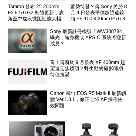
Tamron 發布 25-200mm
蓄勢待發？傳 Sony 將於 8
F2.8-5.6 G2 韌體更新，廣
月 4 日發表平價超望遠鏡
角至中焦段微距性能大幅
頭 FE 100-400mm F5.6-8
升級
Sony 最新註冊機號「WW308784」
曝光，隨身機或 APS-C 系統將迎新
成員？
富士傳將於 9 月發表 XF 400mm 超
望遠定焦鏡頭？野生動物攝影師期
待值拉滿
Canon 釋出 EOS R5 Mark II 最新韌
體 Ver.1.3.1，修正全域 AF 操作失
效問題