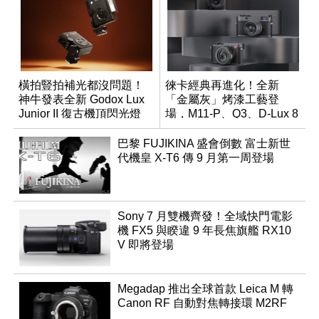
橫拍豎拍補光都沒問題！
徠卡經典再進化！全新
神牛發表全新 Godox Lux
「金屬灰」烤漆工藝登
Junior II 復古機頂閃光燈
場，M11-P、Q3、D-Lux 8
領銜換裝
巴黎 FUJIKINA 盛會倒數 富士新世
代機皇 X-T6 傳 9 月第一周登場
Sony 7 月雙機齊發！全域快門電影
機 FX5 與睽違 9 年長焦旗艦 RX10
V 即將登場
Megadap 推出全球首款 Leica M 轉
Canon RF 自動對焦轉接環 M2RF