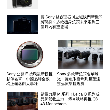
傳 Sony 雙處理器與全域快門新機即
將現身？多款機身鏡頭未來兩到三
個月內有望登場
Sony 公開 E 接環最新授權
Sony 多款新鏡頭名單曝
夥伴名單！中國品牌全數
光！從魚眼變焦到超望遠
榜上無名耐人尋味
定焦原型鏡現身
銷量力壓 M 系列！Leica Q 系列成
品牌營收主力，傳今秋將再推 Q3
43 Monochrom