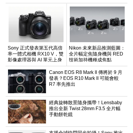
Sony 正式發表第五代高倍
Nikon 未來新品推測藍圖：
率一體式相機 RX10 V，雙
全片幅定焦隨身機與 RED
影像處理器與 AI 單元上身
技術加持機種成焦點
Canon EOS R8 Mark II 傳將於 9 月
發表？EOS R10 Mark II 可能會較
R7 率先推出
經典旋轉散景隨身攜帶！Lensbaby
推出全新 Twist 28mm F3.5 全片幅
手動餅乾鏡
支援全域快門同步拍攝！Sony 推出