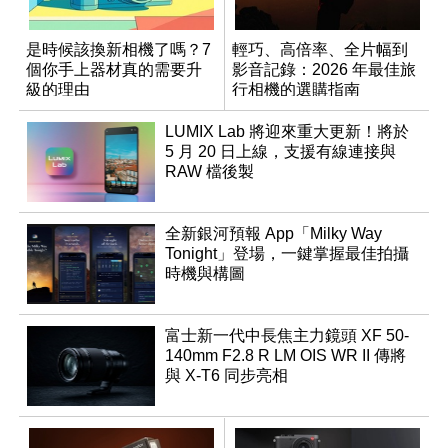
是時候該換新相機了嗎？7
輕巧、高倍率、全片幅到
個你手上器材真的需要升
影音記錄：2026 年最佳旅
級的理由
行相機的選購指南
LUMIX Lab 將迎來重大更新！將於
5 月 20 日上線，支援有線連接與
RAW 檔後製
全新銀河預報 App「Milky Way
Tonight」登場，一鍵掌握最佳拍攝
時機與構圖
富士新一代中長焦主力鏡頭 XF 50-
140mm F2.8 R LM OIS WR II 傳將
與 X-T6 同步亮相