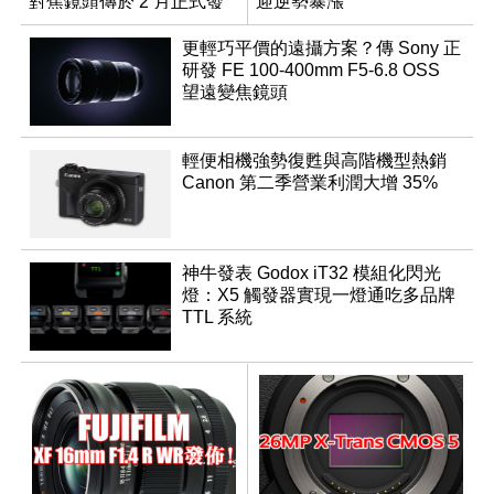
對焦鏡頭傳於 2 月正式發
迎逆勢暴漲
表
更輕巧平價的遠攝方案？傳 Sony 正
研發 FE 100-400mm F5-6.8 OSS
望遠變焦鏡頭
輕便相機強勢復甦與高階機型熱銷
Canon 第二季營業利潤大增 35%
神牛發表 Godox iT32 模組化閃光
燈：X5 觸發器實現一燈通吃多品牌
TTL 系統