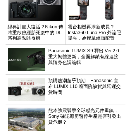
經典計畫大復活？Nikon 傳
雲台相機再添新成員？
將重啟曾經胎死腹中的 DL
Insta360 Luna Pro 外流照
系列高階隨身機
曝光，改採單鏡頭配置
Panasonic LUMIX S9 釋出 Ver.2.0
重大韌體更新，全面解鎖有線連接
與隨身色調編輯
預購熱潮超乎預期！Panasonic 宣
布 LUMIX L10 將面臨缺貨與延遲交
貨時間
熊本強震襲擊全球感光元件重鎮，
Sony 確認廠房暫停生產是否引發出
貨危機？