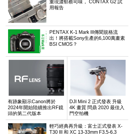
重現濃郁蔡司味， CONTAX G2 試
用報告
PENTAX K-1 Mark III傳聞規格流
出！將搭載Sony生產的6,100萬畫素
BSI CMOS？
有跡象顯示Canon將於
DJI Mini 2 正式發表 升級
2024年開始陸續推出RF鏡
4K 畫質 問鼎 2020 最佳入
頭的第二代版本
門空拍機
輕巧經典再升級：富士正式發表 X-
T30 III 和 XC 13-33mm F3.5-6.3