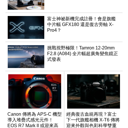
富士神祕新機完成註冊！會是旗艦
中片幅 GFX180 還是復古旁軸 X-
Pro4？
挑戰視野極限！Tamron 12-20mm
F2.8 (A084) 全片幅超廣角變焦鏡正
式發表
Canon 傳將為 APS-C 機型
經典復古血統再現？富士
導入堆疊式感光元件！
下一代旗艦相機 X-T6 傳將
EOS R7 Mark II 或迎來高
迎來外觀與色彩科學雙重