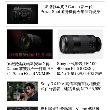
回歸攝影本質？Canon 新一代
PowerShot 隨身機傳今年底前現身
頂級變焦鏡頭新變局？傳
Sony 正式發表 FE 100-
Canon 將雙鏡合一打造 RF
400mm F5.6-8 OSS，
24-70mm F2L IS VCM 夢
654g 羽量化設計手持更輕
幻規格
鬆
Sony RX10 V 高倍率類單眼相機正
式在台發表！建議售價 NT$ 65,980
專利曝光引發熱議！Viltrox 傳將推