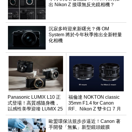
出 Nikon Z 接環無反光鏡相機？
沉寂多時迎來新曙光？傳 OM
System 將於今年秋季推出全新輕量
化相機
Panasonic LUMIX L10 正
福倫達 NOKTON classic
式登場！高質感隨身機，
35mm F1.4 for Canon
以感性美學迎接 LUMIX 25
RF、Nikon Z 雙卡口 7 月
週年
同步登台
歐盟環保法規步步逼近！Canon 著
手開發「無氟」新型鏡頭鍍膜