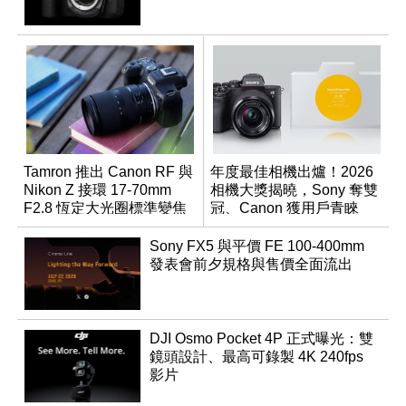
Tamron 推出 Canon RF 與
年度最佳相機出爐！2026
Nikon Z 接環 17-70mm
相機大獎揭曉，Sony 奪雙
F2.8 恆定大光圈標準變焦
冠、Canon 獲用戶青睞
鏡
Sony FX5 與平價 FE 100-400mm
發表會前夕規格與售價全面流出
DJI Osmo Pocket 4P 正式曝光：雙
鏡頭設計、最高可錄製 4K 240fps
影片