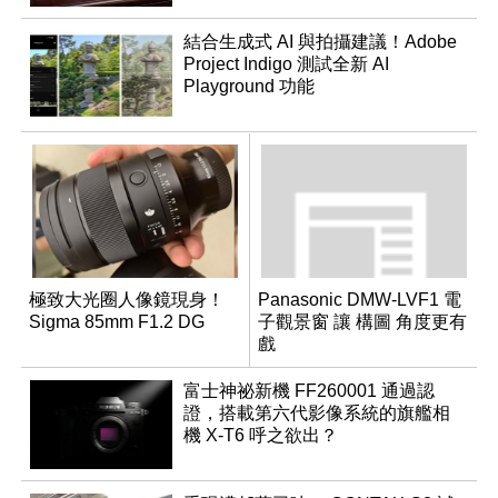
結合生成式 AI 與拍攝建議！Adobe
Project Indigo 測試全新 AI
Playground 功能
極致大光圈人像鏡現身！
Panasonic DMW-LVF1 電
Sigma 85mm F1.2 DG
子觀景窗 讓 構圖 角度更有
戲
富士神祕新機 FF260001 通過認
證，搭載第六代影像系統的旗艦相
機 X-T6 呼之欲出？