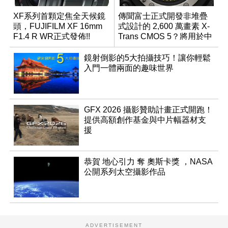
XF系列首顆定焦全天候鏡
傳聞富士正式開發非堆疊
頭，FUJIFILM XF 16mm
式設計的 2,600 萬畫素 X-
F1.4 R WR正式發佈!!
Trans CMOS 5？將用於中
階機種
鏡射倒影的5大拍攝技巧！讓你輕鬆
入門一體兩面的趣味世界
GFX 2026 攝影贊助計畫正式開跑！
提供高額創作基金與中片幅器材支
援
恭賀 地心引力 奪 奧斯卡獎 ，NASA
公開系列太空攝影作品
ADVERTISEMENT