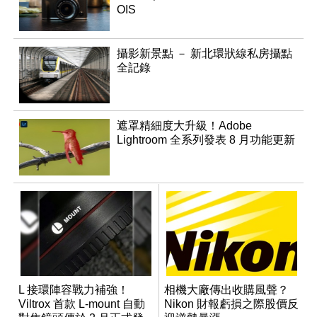
OIS
攝影新景點 － 新北環狀線私房攝點
全記錄
遮罩精細度大升級！Adobe
Lightroom 全系列發表 8 月功能更新
L 接環陣容戰力補強！
相機大廠傳出收購風聲？
Viltrox 首款 L-mount 自動
Nikon 財報虧損之際股價反