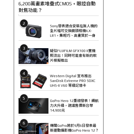
6,200萬畫素堆疊式CMOS + 眼控自動
對焦功能？
2
Sony發表適合安裝在無人機的
全片幅可交換鏡頭相機ILX-
LR1，集輕巧、高畫質於一身
3
疑似FUJIFILM GFX100 II實機
照流出！同時可能會有新的軟
片模擬推出
4
Western Digital 宣布推出
SanDisk Extreme PRO SDXC
UHS-II V60 等級記憶卡
5
GoPro Hero 12重磅發表！續航
力大升級，建議售價新台幣
14,900元
6
傳聞GoPro將於9月6日發表最
新運動攝影機GoPro Hero 12？