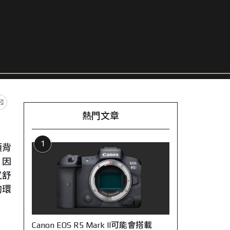
熱門文章
1
須背
。因
又舒
的環
Canon EOS R5 Mark II可能會搭載