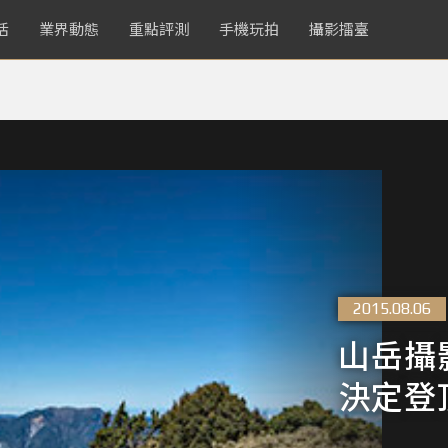
活
業界動態
重點評測
手機玩拍
攝影擂臺
2015.08.06
山岳攝
決定登