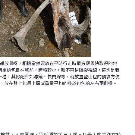
都放哪呀？相機當然要放在平時行走時最方便最快取得的地
用單槍包掛在胸前，體積較小，較不容易阻礙視線，這也是我
一種，其餘配件如濾鏡、快門線等，就放置登山包的頂袋方便
，放在登上包最上層或重量平均的掛於包包的左右兩側邊。
為
棉質、人造纖維、羽毛
睡袋等三大類。其最大的差別在於