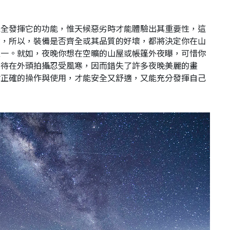
完全發揮它的功能，惟天候惡劣時才能體驗出其重要性，這
積，所以，裝備是否齊全或其品質的好壞，都將決定你在山
之一。就如，夜晚你想在空曠的山屋或帳篷外夜曝，可惜你
間待在外頭拍攝忍受風寒，因而錯失了許多夜晚美麗的畫
會正確的操作與使用，才能安全又舒適，又能充分發揮自己