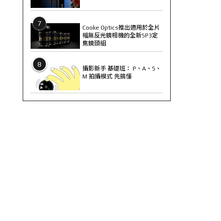
7
Cooke Optics推出適用於全片
幅無反光鏡相機的全新SP3定
焦鏡頭組
8
攝影新手 基礎班： P、A、S、
M 拍攝模式 先搞懂