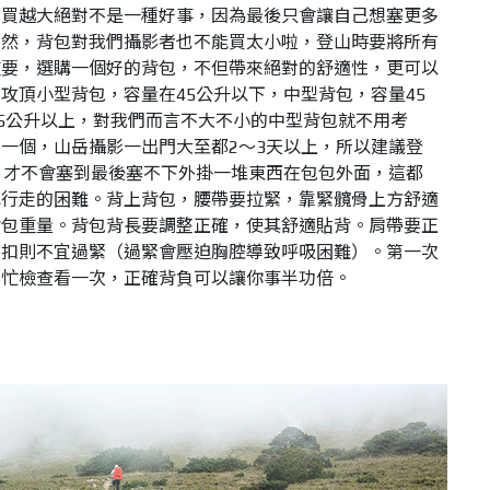
，買越大絕對不是一種好事，因為最後只會讓自己想塞更多
當然，背包對我們攝影者也不能買太小啦，
登山時要將所有
重要，選購一個好的背包，不但帶來絕對的舒適性，更可以
。
攻頂小型背包，容量在45公升以下，中型背包，容量45
55公升以上，對我們而言不大不小的中型背包就不用考
一個，山岳攝影一出門大至都2～3天以上，所以建議登
，才不會塞到最後塞不下外掛一堆東西在包包外面，這都
己行走的困難。
背上背包，腰帶要拉緊，靠緊髖骨上方舒適
背包重量。背包背長要調整正確，使其舒適貼背。肩帶要正
前扣則不宜過緊（過緊會壓迫胸腔導致呼吸困難）。第一次
幫忙檢查看一次，正確背負可以讓你事半功倍。