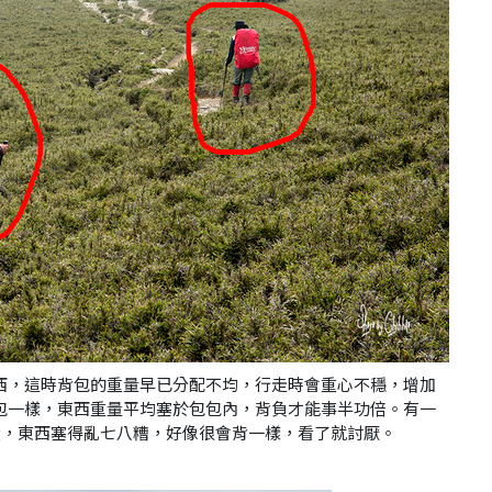
西，這時背包的重量早已分配不均，行走時會重心不穩，增加
包一樣，東西重量平均塞於包包內，背負才能事半功倍。有一
大，
東西塞得亂七八糟，好像很會背一樣，看了就討厭。