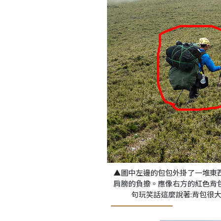
▲圖中左邊的包包外掛了一堆東
肩膀的負擔。應像右方的紅色背
句玩笑話這麼說著:背包很