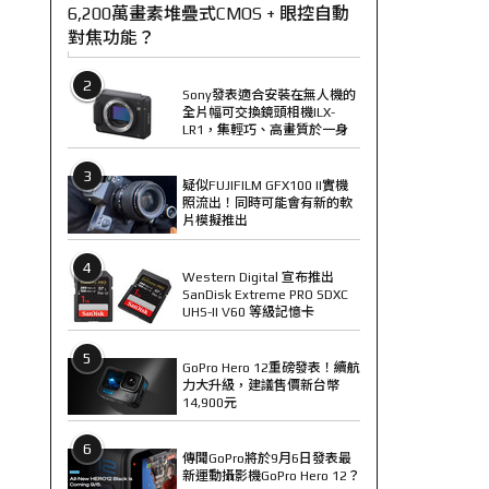
6,200萬畫素堆疊式CMOS + 眼控自動
對焦功能？
2
Sony發表適合安裝在無人機的
全片幅可交換鏡頭相機ILX-
LR1，集輕巧、高畫質於一身
3
疑似FUJIFILM GFX100 II實機
照流出！同時可能會有新的軟
片模擬推出
4
Western Digital 宣布推出
SanDisk Extreme PRO SDXC
UHS-II V60 等級記憶卡
5
GoPro Hero 12重磅發表！續航
力大升級，建議售價新台幣
14,900元
6
傳聞GoPro將於9月6日發表最
新運動攝影機GoPro Hero 12？