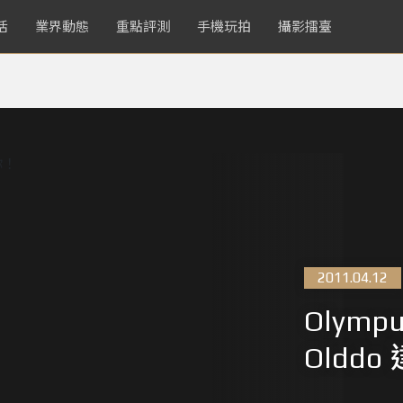
活
業界動態
重點評測
手機玩拍
攝影擂臺
2011.04.12
Olymp
Oldd