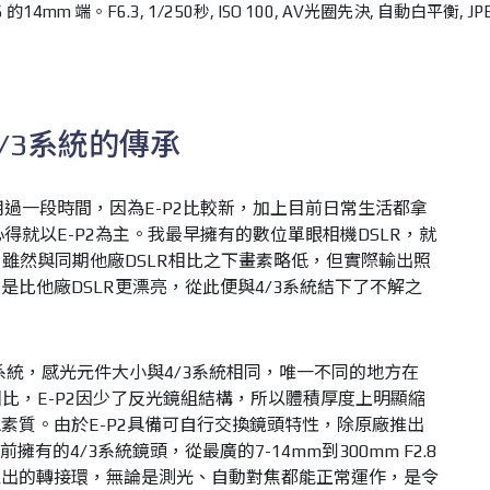
.6 的14mm 端。F6.3, 1/250秒, ISO 100, AV光圈先決, 自動白平衡, J
與4/3系統的傳承
我都使用過一段時間，因為E-P2比較新，加上目前日常生活都拿
心得就以E-P2為主。我最早擁有的數位單眼相機DSLR，就
E-1，雖然與同期他廠DSLR相比之下畫素略低，但實際輸出照
比他廠DSLR更漂亮，從此便與4/3系統結下了不解之
o 4/3系統，感光元件大小與4/3系統相同，唯一不同的地方在
R相比，E-P2因少了反光鏡組結構，所以體積厚度上明顯縮
素質。由於E-P2具備可自行交換鏡頭特性，除原廠推出
前擁有的4/3系統鏡頭，從最廣的7-14mm到300mm F2.8
推出的轉接環，無論是測光、自動對焦都能正常運作，是令