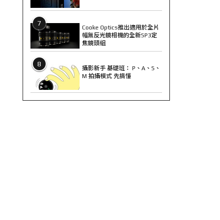
7
Cooke Optics推出適用於全片
幅無反光鏡相機的全新SP3定
焦鏡頭組
8
攝影新手 基礎班： P、A、S、
M 拍攝模式 先搞懂