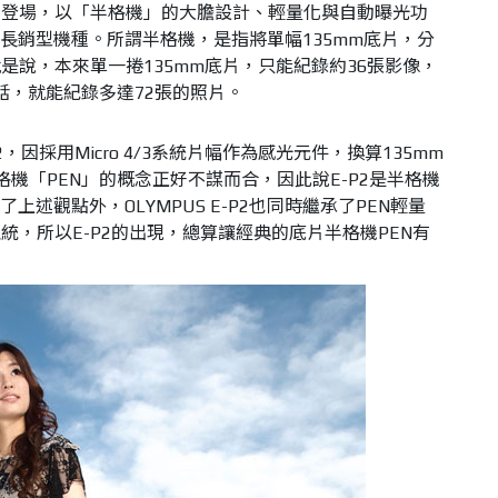
959年登場，以「半格機」的大膽設計、輕量化與自動曝光功
的長銷型機種。所謂半格機，是指將單幅135mm底片，分
是說，本來單一捲135mm底片，只能紀錄約36張影像，
的話，就能紀錄多達72張的照片。
P2，因採用Micro 4/3系統片幅作為感光元件，換算135mm
機「PEN」的概念正好不謀而合，因此說E-P2是半格機
上述觀點外，OLYMPUS E-P2也同時繼承了PEN輕量
，所以E-P2的出現，總算讓經典的底片半格機PEN有