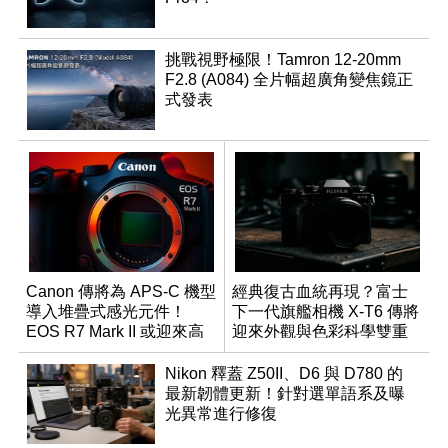
挑戰視野極限！Tamron 12-20mm
F2.8 (A084) 全片幅超廣角變焦鏡正
式發表
Canon 傳將為 APS-C 機型
經典復古血統再現？富士
導入堆疊式感光元件！
下一代旗艦相機 X-T6 傳將
EOS R7 Mark II 或迎來高
迎來外觀與色彩科學雙重
速讀出升級
優化
Nikon 釋蓋 Z50II、D6 與 D780 的
最新韌體更新！針對選單語系及曝
光異常進行修復