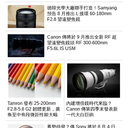
德韓光學大廠聯手打造！Samyang
預告 8 月推出 L 接環 60-180mm
F2.8 望遠變焦鏡
Canon 傳將於 9 月推出全新 RF 超
望遠變焦鏡頭 RF 300-600mm
F5.6L IS USM
Tamron 發布 25-200mm
內建增倍鏡時代來臨？
F2.8-5.6 G2 韌體更新，廣
Canon 傳第四季末發表新
角至中焦段微距性能大幅
一代大白巨砲
升級
蓄勢待發？傳 Sony 將於 8 月 4 日