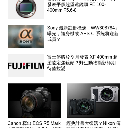
發表平價超望遠鏡頭 FE 100-
400mm F5.6-8
Sony 最新註冊機號「WW308784」
曝光，隨身機或 APS-C 系統將迎新
成員？
富士傳將於 9 月發表 XF 400mm 超
望遠定焦鏡頭？野生動物攝影師期
待值拉滿
Canon 釋出 EOS R5 Mark
經典計畫大復活？Nikon 傳