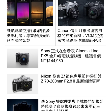
風景與星空攝影師的氣象
Canon 傳 9 月推出復古風
決策利器：專業解讀光影
格的神祕新機，VCM 定焦
與雲層的智慧
家族最終章也將壓軸登場
App「Atmos」登場
Sony 正式在台發表 Cinema Line
FX5 全片幅電影攝影機，建議售價
NT$144,980
Nikon 發表 Zf 銀色專用延伸握把與
Z 70-200mm F2.8 II 最新韌體更新
傳 Sony 雙處理器與全域快門新機即
將現身？多款機身鏡頭未來兩到三