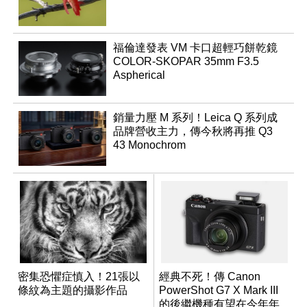
福倫達發表 VM 卡口超輕巧餅乾鏡
COLOR-SKOPAR 35mm F3.5
Aspherical
銷量力壓 M 系列！Leica Q 系列成
品牌營收主力，傳今秋將再推 Q3
43 Monochrom
密集恐懼症慎入！21張以
經典不死！傳 Canon
條紋為主題的攝影作品
PowerShot G7 X Mark III
的後繼機種有望在今年年