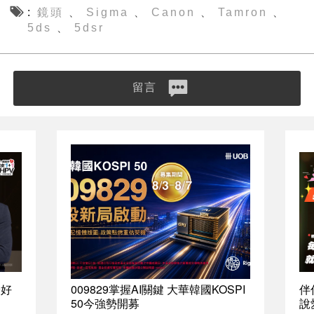
鏡頭
Sigma
Canon
Tamron
、
、
、
、
5ds
5dsr
、
留言
最好
009829掌握AI關鍵 大華韓國KOSPI
伴
50今強勢開募
說