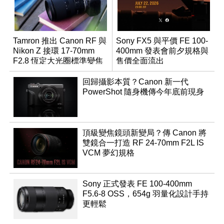
Tamron 推出 Canon RF 與
Sony FX5 與平價 FE 100-
Nikon Z 接環 17-70mm
400mm 發表會前夕規格與
F2.8 恆定大光圈標準變焦
售價全面流出
鏡
回歸攝影本質？Canon 新一代
PowerShot 隨身機傳今年底前現身
頂級變焦鏡頭新變局？傳 Canon 將
雙鏡合一打造 RF 24-70mm F2L IS
VCM 夢幻規格
Sony 正式發表 FE 100-400mm
F5.6-8 OSS，654g 羽量化設計手持
更輕鬆