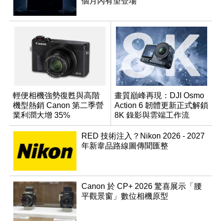
個月內有望登場
輕便相機強勢復甦與高階
畫質巔峰再現：DJI Osmo
機型熱銷 Canon 第二季營
Action 6 韌體更新正式解鎖
業利潤大增 35%
8K 錄影與雲端工作流
RED 技術注入？Nikon 2026 - 2027
年新韋品路線圖傳聞匯整
Canon 於 CP+ 2026 驚喜展示「腰
平觀景窗」數位相機原型