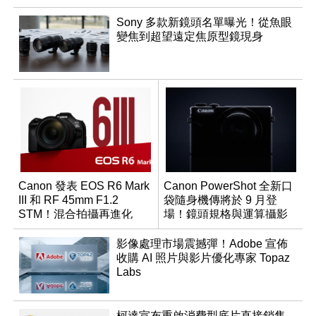
Sony 多款新鏡頭名單曝光！從魚眼
變焦到超望遠定焦原型鏡現身
Canon 發表 EOS R6 Mark
Canon PowerShot 全新口
III 和 RF 45mm F1.2
袋隨身機傳將於 9 月登
STM！混合拍攝再進化
場！鏡頭規格與運算攝影
升級成為焦點
影像處理市場震撼彈！Adobe 宣佈
收購 AI 照片與影片優化專家 Topaz
Labs
柯達宣布重啟消費型底片直接銷售