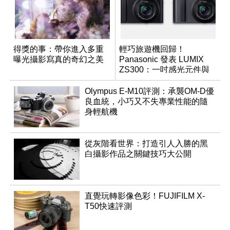
得獎的事：帶你進入多重
輕巧旅遊機回歸！
曝光攝影寫真的奇幻之美
Panasonic 發表 LUMIX
ZS300：一吋感光元件與
15 倍光學變焦
Olympus E-M10評測：承襲OM-D優
良血統，小巧又不失專業性能的隨
身輕航機
從灰階看世界：打造引人入勝的黑
白攝影作品之關鍵技巧大公開
直覺玩轉影像色彩！FUJIFILM X-
T50快速評測