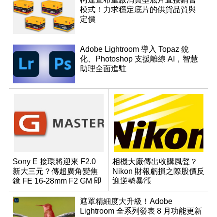
模式！力求穩定底片的供貨品質與
定價
Adobe Lightroom 導入 Topaz 銳
化、Photoshop 支援離線 AI，智慧
助理全面進駐
Sony E 接環將迎來 F2.0
相機大廠傳出收購風聲？
新大三元？傳超廣角變焦
Nikon 財報虧損之際股價反
鏡 FE 16-28mm F2 GM 即
迎逆勢暴漲
將問世
遮罩精細度大升級！Adobe
Lightroom 全系列發表 8 月功能更新