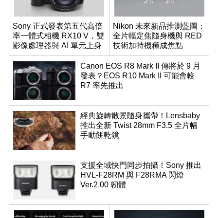
Sony 正式發表第五代高倍
Nikon 未來新品推測藍圖：
率一體式相機 RX10 V，雙
全片幅定焦隨身機與 RED
影像處理器與 AI 單元上身
技術加持機種成焦點
Canon EOS R8 Mark II 傳將於 9 月
發表？EOS R10 Mark II 可能會較
R7 率先推出
經典旋轉散景隨身攜帶！Lensbaby
推出全新 Twist 28mm F3.5 全片幅
手動餅乾鏡
支援全域快門同步拍攝！Sony 推出
HVL-F28RM 與 F28RMA 閃燈
Ver.2.00 韌體