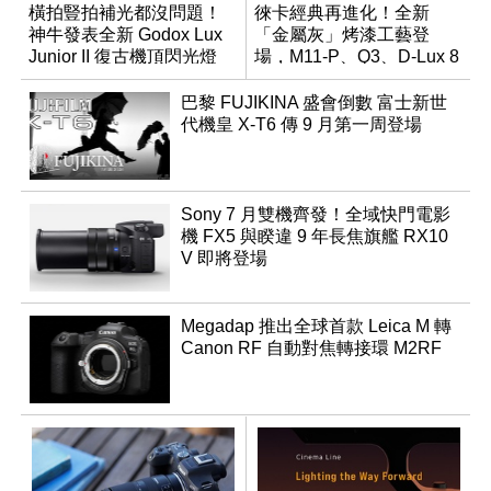
橫拍豎拍補光都沒問題！
徠卡經典再進化！全新
神牛發表全新 Godox Lux
「金屬灰」烤漆工藝登
Junior II 復古機頂閃光燈
場，M11-P、Q3、D-Lux 8
領銜換裝
巴黎 FUJIKINA 盛會倒數 富士新世
代機皇 X-T6 傳 9 月第一周登場
Sony 7 月雙機齊發！全域快門電影
機 FX5 與睽違 9 年長焦旗艦 RX10
V 即將登場
Megadap 推出全球首款 Leica M 轉
Canon RF 自動對焦轉接環 M2RF