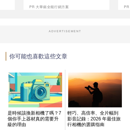
PR 大華銀全能行銷方案
P
ADVERTISEMENT
你可能也喜歡這些文章
是時候該換新相機了嗎？7
輕巧、高倍率、全片幅到
個你手上器材真的需要升
影音記錄：2026 年最佳旅
級的理由
行相機的選購指南