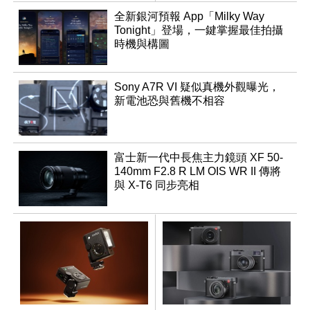
全新銀河預報 App「Milky Way
Tonight」登場，一鍵掌握最佳拍攝
時機與構圖
Sony A7R VI 疑似真機外觀曝光，
新電池恐與舊機不相容
富士新一代中長焦主力鏡頭 XF 50-
140mm F2.8 R LM OIS WR II 傳將
與 X-T6 同步亮相