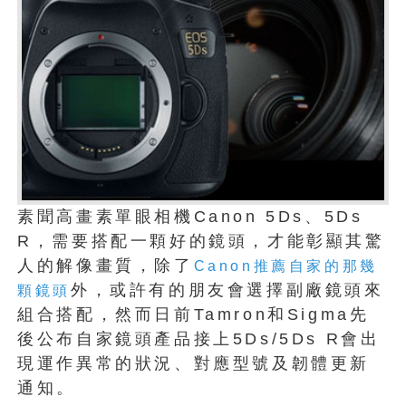
素聞高畫素單眼相機Canon 5Ds、5Ds
R，需要搭配一顆好的鏡頭，才能彰顯其驚
人的解像畫質，除了
Canon推薦自家的那幾
外，或許有的朋友會選擇副廠鏡頭來
顆鏡頭
組合搭配，然而日前Tamron和Sigma先
後公布自家鏡頭產品接上5Ds/5Ds R會出
現運作異常的狀況、對應型號及韌體更新
通知。