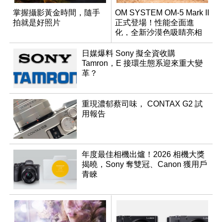
掌握攝影黃金時間，隨手
OM SYSTEM OM-5 Mark II
拍就是好照片
正式登場！性能全面進
化，全新沙漠色吸睛亮相
日媒爆料 Sony 擬全資收購
Tamron，E 接環生態系迎來重大變
革？
重現濃郁蔡司味， CONTAX G2 試
用報告
年度最佳相機出爐！2026 相機大獎
揭曉，Sony 奪雙冠、Canon 獲用戶
青睞