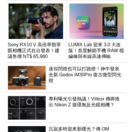
Sony RX10 V 高倍率類單
LUMIX Lab 迎來 3.0 大改
眼相機正式在台發表！建
版！首度解鎖手機 RAW 檔
議售價 NT$ 65,980
編修與有線高速傳輸
迷你閃燈也可以打跳燈！神牛發表
全新 Godox iM30Pro 復古微型閃光
燈
專利曝光引發熱議！Viltrox 傳將推
出 Nikon Z 接環無反光鏡相機？
沉寂多時迎來新曙光？傳 OM