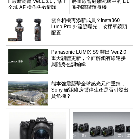
II 最新韌體 Ver.1.3.1，修正
將重啟曾經胎死腹中的 DL
全域 AF 操作失效問題
系列高階隨身機
雲台相機再添新成員？Insta360
Luna Pro 外流照曝光，改採單鏡頭
配置
Panasonic LUMIX S9 釋出 Ver.2.0
重大韌體更新，全面解鎖有線連接
與隨身色調編輯
熊本強震襲擊全球感光元件重鎮，
Sony 確認廠房暫停生產是否引發出
貨危機？