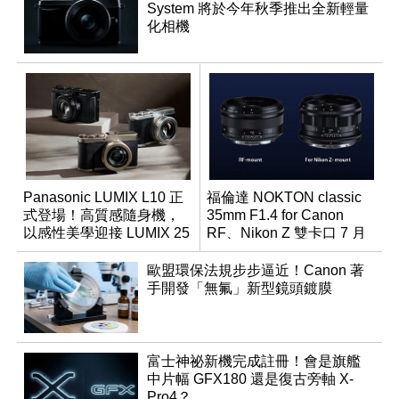
System 將於今年秋季推出全新輕量
化相機
Panasonic LUMIX L10 正
福倫達 NOKTON classic
式登場！高質感隨身機，
35mm F1.4 for Canon
以感性美學迎接 LUMIX 25
RF、Nikon Z 雙卡口 7 月
週年
同步登台
歐盟環保法規步步逼近！Canon 著
手開發「無氟」新型鏡頭鍍膜
富士神祕新機完成註冊！會是旗艦
中片幅 GFX180 還是復古旁軸 X-
Pro4？