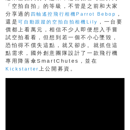
「空拍自拍」的等級，不管是之前和大家
分享過的
，
四軸遙控飛行相機Parrot Bebop
還是
，一台要
可自動跟蹤的空拍自拍相機Lily
價都上看萬元，相信不少人即便想入手嘗
試空拍看看，但想到若一個不小心墜毀，
恐怕得不償失這點，就又卻步。就抓住這
點需求，國外創意團隊設計了一款飛行機
專用降落傘SmartChutes，並在
上公開募資。
Kickstarter