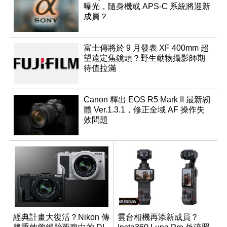
曝光，隨身機或 APS-C 系統將迎新
成員？
富士傳將於 9 月發表 XF 400mm 超
望遠定焦鏡頭？野生動物攝影師期
待值拉滿
Canon 釋出 EOS R5 Mark II 最新韌
體 Ver.1.3.1，修正全域 AF 操作失
效問題
經典計畫大復活？Nikon 傳
雲台相機再添新成員？