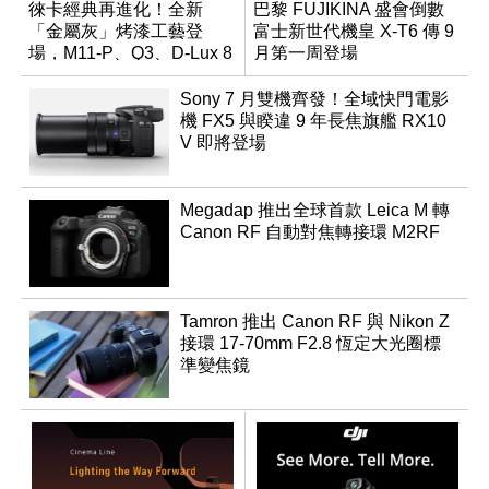
徠卡經典再進化！全新
巴黎 FUJIKINA 盛會倒數
「金屬灰」烤漆工藝登
富士新世代機皇 X-T6 傳 9
場，M11-P、Q3、D-Lux 8
月第一周登場
領銜換裝
Sony 7 月雙機齊發！全域快門電影
機 FX5 與睽違 9 年長焦旗艦 RX10
V 即將登場
Megadap 推出全球首款 Leica M 轉
Canon RF 自動對焦轉接環 M2RF
Tamron 推出 Canon RF 與 Nikon Z
接環 17-70mm F2.8 恆定大光圈標
準變焦鏡