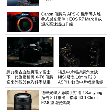
Canon 傳將為 APS-C 機型導入堆
疊式感光元件！EOS R7 Mark II 或
迎來高速讀出升級
經典復古血統再現？富士
補足中片幅超廣角空缺！
下一代旗艦相機 X-T6 傳將
NiSi 發表 16mm F2.8
迎來外觀與色彩科學雙重
ASPH. 數位中片幅定焦鏡
優化
德韓光學大廠聯手打造！Samyang
預告 8 月推出 L 接環 60-180mm
F2.8 望遠變焦鏡