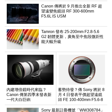
Canon 傳將於 9 月推出全新 RF 超
望遠變焦鏡頭 RF 300-600mm
F5.6L IS USM
Tamron 發布 25-200mm F2.8-5.6
G2 韌體更新，廣角至中焦段微距性
能大幅升級
內建增倍鏡時代來臨？
蓄勢待發？傳 Sony 將於 8
Canon 傳第四季末發表新
月 4 日發表平價超望遠鏡
一代大白巨砲
頭 FE 100-400mm F5.6-8
Sony 最新註冊機號「WW308784」