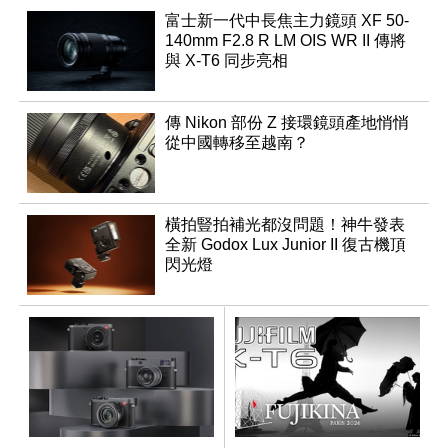
富士新一代中長焦主力鏡頭 XF 50-
140mm F2.8 R LM OIS WR II 傳將
與 X-T6 同步亮相
傳 Nikon 部份 Z 接環鏡頭產地悄悄
從中國轉移至越南？
橫拍豎拍補光都沒問題！神牛發表
全新 Godox Lux Junior II 復古機頂
閃光燈