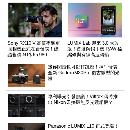
Sony RX10 V 高倍率類單
LUMIX Lab 迎來 3.0 大改
眼相機正式在台發表！建
版！首度解鎖手機 RAW 檔
議售價 NT$ 65,980
編修與有線高速傳輸
迷你閃燈也可以打跳燈！神牛發表
全新 Godox iM30Pro 復古微型閃光
燈
專利曝光引發熱議！Viltrox 傳將推
出 Nikon Z 接環無反光鏡相機？
Panasonic LUMIX L10 正式登場！