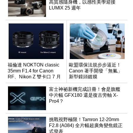
高質感隨身機，以感性美學迎接
LUMIX 25 週年
福倫達 NOKTON classic
歐盟環保法規步步逼近！
35mm F1.4 for Canon
Canon 著手開發「無氟」
RF、Nikon Z 雙卡口 7 月
新型鏡頭鍍膜
同步登台
富士神祕新機完成註冊！會是旗艦
中片幅 GFX180 還是復古旁軸 X-
Pro4？
挑戰視野極限！Tamron 12-20mm
F2.8 (A084) 全片幅超廣角變焦鏡正
式發表