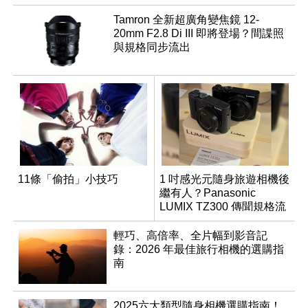
Tamron 全新超廣角變焦鏡 12-
20mm F2.8 Di III 即將登場？間諜照
與規格同步流出
11條「偷拍」小技巧
1 吋感光元隨身旅遊相機後
繼有人？Panasonic
LUMIX TZ300 傳聞規格流
出
輕巧、高倍率、全片幅到影音記
錄：2026 年最佳旅行相機的選購指
南
2025六大類型隨身相機選購指南！