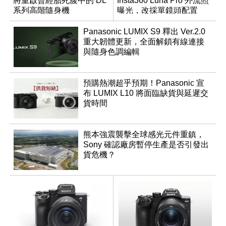
將重啟曾經胎死腹中的 DL
Insta360 Luna Pro 外流照
系列高階隨身機
曝光，改採單鏡頭配置
Panasonic LUMIX S9 釋出 Ver.2.0
重大韌體更新，全面解鎖有線連接
與隨身色調編輯
預購熱潮超乎預期！Panasonic 宣
布 LUMIX L10 將面臨缺貨與延遲交
貨時間
熊本強震襲擊全球感光元件重鎮，
Sony 確認廠房暫停生產是否引發出
貨危機？