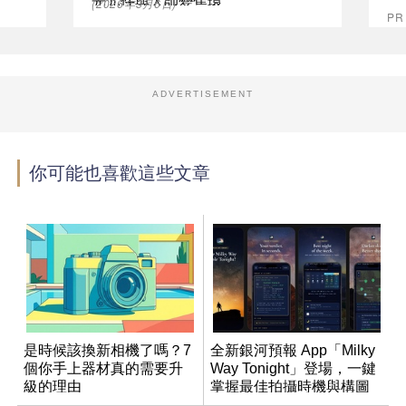
光元件與大師變焦環
(2026年3月6日)
P
ADVERTISEMENT
你可能也喜歡這些文章
是時候該換新相機了嗎？7
全新銀河預報 App「Milky
個你手上器材真的需要升
Way Tonight」登場，一鍵
級的理由
掌握最佳拍攝時機與構圖