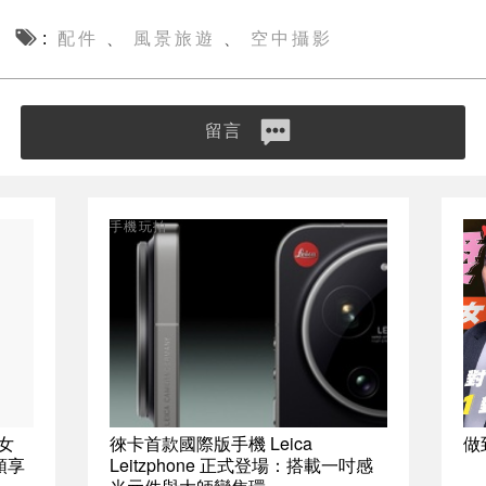
配件
風景旅遊
空中攝影
、
、
留言
手機玩拍
女
徠卡首款國際版手機 Leica
做
鏡頭享
Leitzphone 正式登場：搭載一吋感