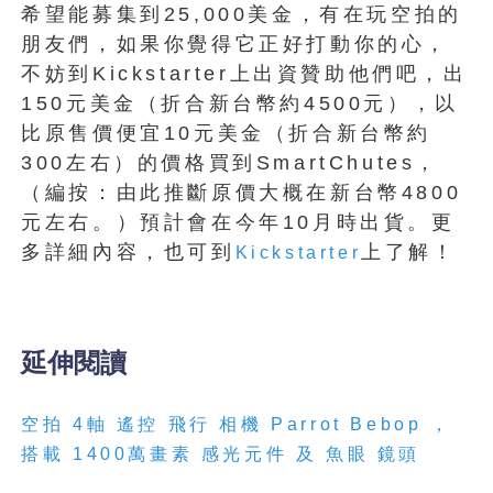
希望能募集到25,000美金，有在玩空拍的
朋友們，如果你覺得它正好打動你的心，
不妨到Kickstarter上出資贊助他們吧，出
150元美金（折合新台幣約4500元），以
比原售價便宜10元美金（折合新台幣約
300左右）的價格買到SmartChutes，
（編按：由此推斷原價大概在新台幣4800
元左右。）預計會在今年10月時出貨。更
多詳細內容，也可到
上了解！
Kickstarter
延伸閱讀
空拍 4軸 遙控 飛行 相機 Parrot Bebop ，
搭載 1400萬畫素 感光元件 及 魚眼 鏡頭