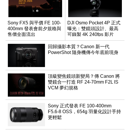
Sony FX5 與平價 FE 100-
DJI Osmo Pocket 4P 正式
400mm 發表會前夕規格與
曝光：雙鏡頭設計、最高
售價全面流出
可錄製 4K 240fps 影片
回歸攝影本質？Canon 新一代
PowerShot 隨身機傳今年底前現身
頂級變焦鏡頭新變局？傳 Canon 將
雙鏡合一打造 RF 24-70mm F2L IS
VCM 夢幻規格
Sony 正式發表 FE 100-400mm
F5.6-8 OSS，654g 羽量化設計手持
更輕鬆