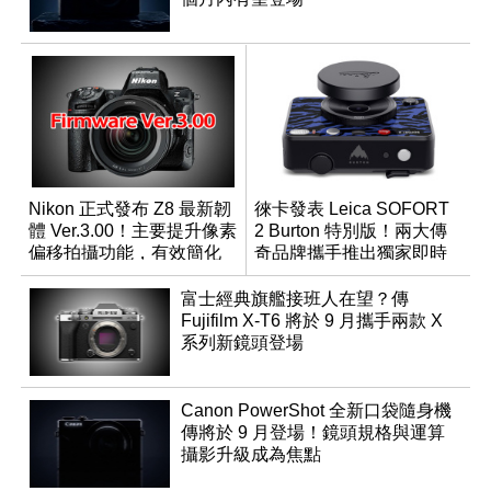
Nikon 正式發布 Z8 最新韌
徠卡發表 Leica SOFORT
體 Ver.3.00！主要提升像素
2 Burton 特別版！兩大傳
偏移拍攝功能，有效簡化
奇品牌攜手推出獨家即時
工作流程
成像相機
富士經典旗艦接班人在望？傳
Fujifilm X-T6 將於 9 月攜手兩款 X
系列新鏡頭登場
Canon PowerShot 全新口袋隨身機
傳將於 9 月登場！鏡頭規格與運算
攝影升級成為焦點