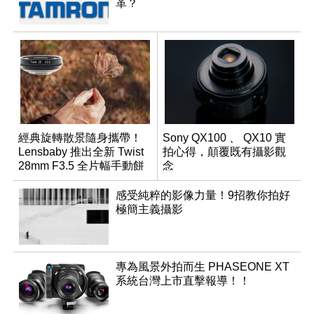
革？
經典旋轉散景隨身攜帶！
Sony QX100 、 QX10 實
Lensbaby 推出全新 Twist
拍心得，顛覆既有攝影觀
28mm F3.5 全片幅手動餅
念
乾鏡
感受純粹的影像力量！9招教你拍好
極簡主義攝影
專為風景外拍而生 PHASEONE XT
系統台灣上市直擊報導！！