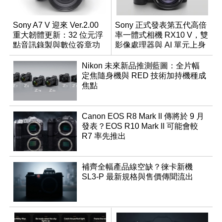
Sony A7 V 迎來 Ver.2.00
Sony 正式發表第五代高倍
重大韌體更新：32 位元浮
率一體式相機 RX10 V，雙
點音訊錄製與數位簽章功
影像處理器與 AI 單元上身
能登場
Nikon 未來新品推測藍圖：全片幅
定焦隨身機與 RED 技術加持機種成
焦點
Canon EOS R8 Mark II 傳將於 9 月
發表？EOS R10 Mark II 可能會較
R7 率先推出
補齊全幅產品線空缺？徠卡新機
SL3-P 最新規格與售價傳聞流出