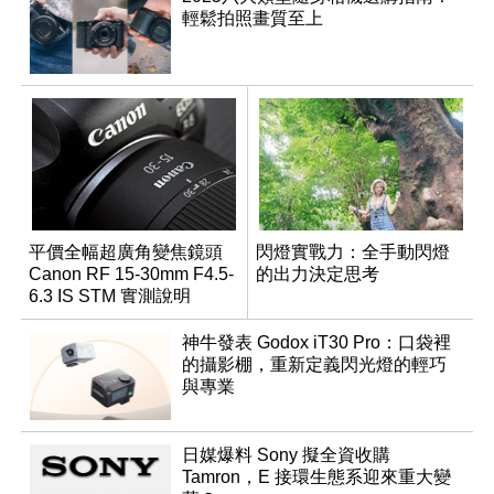
輕鬆拍照畫質至上
平價全幅超廣角變焦鏡頭
閃燈實戰力：全手動閃燈
Canon RF 15-30mm F4.5-
的出力決定思考
6.3 IS STM 實測說明
神牛發表 Godox iT30 Pro：口袋裡
的攝影棚，重新定義閃光燈的輕巧
與專業
日媒爆料 Sony 擬全資收購
Tamron，E 接環生態系迎來重大變