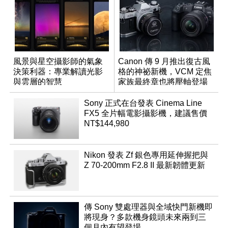
風景與星空攝影師的氣象
Canon 傳 9 月推出復古風
決策利器：專業解讀光影
格的神祕新機，VCM 定焦
與雲層的智慧
家族最終章也將壓軸登場
App「Atmos」登場
Sony 正式在台發表 Cinema Line
FX5 全片幅電影攝影機，建議售價
NT$144,980
Nikon 發表 Zf 銀色專用延伸握把與
Z 70-200mm F2.8 II 最新韌體更新
傳 Sony 雙處理器與全域快門新機即
將現身？多款機身鏡頭未來兩到三
個月內有望登場