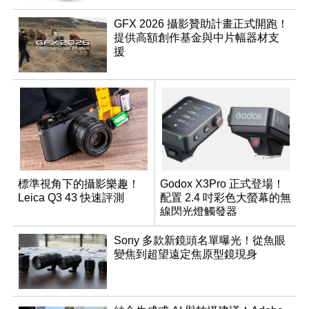
GFX 2026 攝影贊助計畫正式開跑！
提供高額創作基金與中片幅器材支
援
標準視角下的攝影樂趣！
Godox X3Pro 正式登場！
Leica Q3 43 快速評測
配置 2.4 吋彩色大螢幕的無
線閃光燈觸發器
Sony 多款新鏡頭名單曝光！從魚眼
變焦到超望遠定焦原型鏡現身