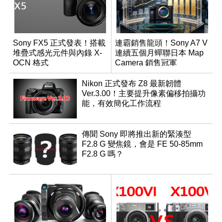
Sony FX5 正式發表！搭載
連霸銷售龍頭！Sony A7 V
堆疊式感光元件與內錄 X-
連續五個月蟬聯日本 Map
OCN 格式
Camera 銷售冠軍
Nikon 正式發布 Z8 最新韌體
Ver.3.00！主要提升像素偏移拍攝功
能，有效簡化工作流程
傳聞 Sony 即將推出新的緊湊型
F2.8 G 變焦鏡，會是 FE 50-85mm
F2.8 G 嗎？