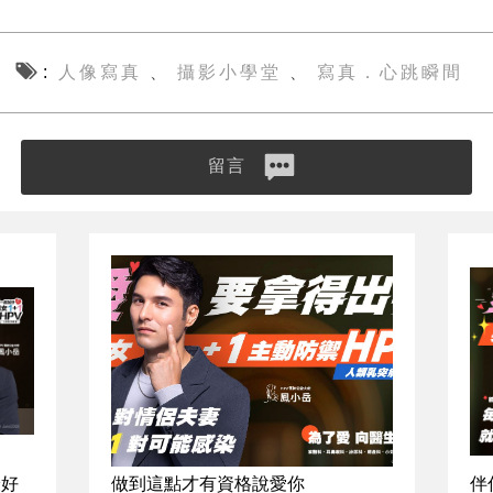
人像寫真
攝影小學堂
寫真．心跳瞬間
、
、
留言
最好
做到這點才有資格說愛你
伴