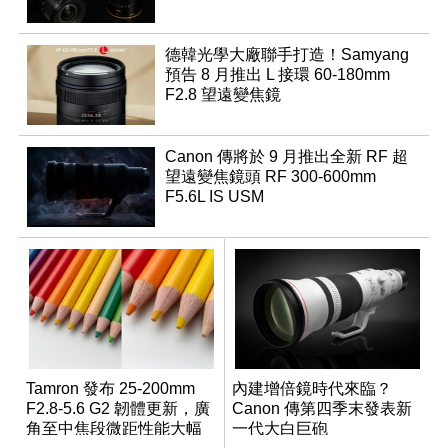
德韓光學大廠聯手打造！Samyang
預告 8 月推出 L 接環 60-180mm
F2.8 望遠變焦鏡
Canon 傳將於 9 月推出全新 RF 超
望遠變焦鏡頭 RF 300-600mm
F5.6L IS USM
Tamron 發布 25-200mm
內建增倍鏡時代來臨？
F2.8-5.6 G2 韌體更新，廣
Canon 傳第四季末發表新
角至中焦段微距性能大幅
一代大白巨砲