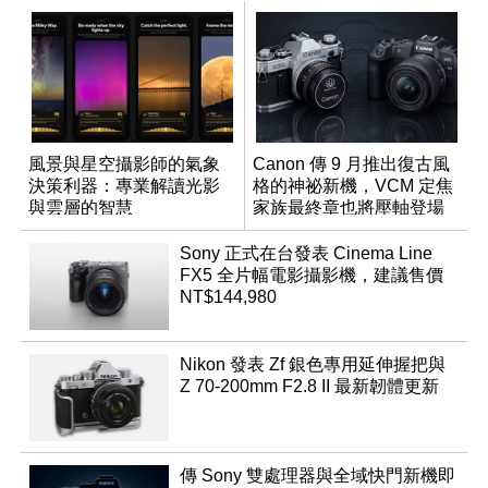
風景與星空攝影師的氣象
Canon 傳 9 月推出復古風
決策利器：專業解讀光影
格的神祕新機，VCM 定焦
與雲層的智慧
家族最終章也將壓軸登場
App「Atmos」登場
Sony 正式在台發表 Cinema Line
FX5 全片幅電影攝影機，建議售價
NT$144,980
Nikon 發表 Zf 銀色專用延伸握把與
Z 70-200mm F2.8 II 最新韌體更新
傳 Sony 雙處理器與全域快門新機即