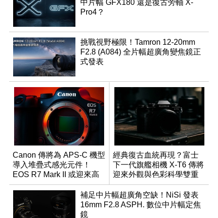
中片幅 GFX180 還是復古旁軸 X-
Pro4？
挑戰視野極限！Tamron 12-20mm
F2.8 (A084) 全片幅超廣角變焦鏡正
式發表
Canon 傳將為 APS-C 機型
經典復古血統再現？富士
導入堆疊式感光元件！
下一代旗艦相機 X-T6 傳將
EOS R7 Mark II 或迎來高
迎來外觀與色彩科學雙重
速讀出升級
優化
補足中片幅超廣角空缺！NiSi 發表
16mm F2.8 ASPH. 數位中片幅定焦
鏡