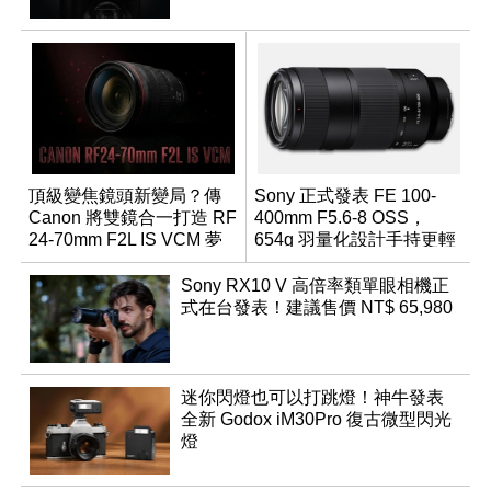
頂級變焦鏡頭新變局？傳
Sony 正式發表 FE 100-
Canon 將雙鏡合一打造 RF
400mm F5.6-8 OSS，
24-70mm F2L IS VCM 夢
654g 羽量化設計手持更輕
幻規格
鬆
Sony RX10 V 高倍率類單眼相機正
式在台發表！建議售價 NT$ 65,980
迷你閃燈也可以打跳燈！神牛發表
全新 Godox iM30Pro 復古微型閃光
燈