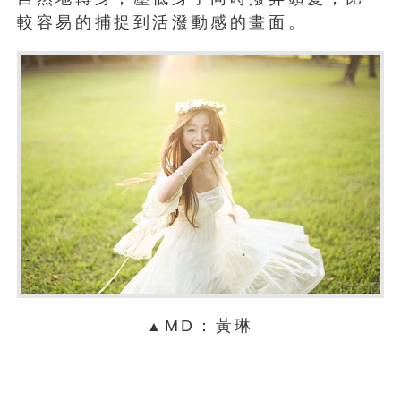
較容易的捕捉到活潑動感的畫面。
MD：黃琳
▲