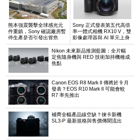
熊本強震襲擊全球感光元
Sony 正式發表第五代高倍
件重鎮，Sony 確認廠房暫
率一體式相機 RX10 V，雙
停生產是否引發出貨危
影像處理器與 AI 單元上身
機？
Nikon 未來新品推測藍圖：全片幅
定焦隨身機與 RED 技術加持機種成
焦點
Canon EOS R8 Mark II 傳將於 9 月
發表？EOS R10 Mark II 可能會較
R7 率先推出
補齊全幅產品線空缺？徠卡新機
SL3-P 最新規格與售價傳聞流出