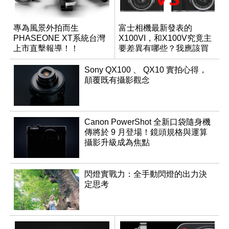
專為風景外拍而生
富士相機最新發表的
PHASEONE XT系統台灣
X100VI，和X100V究竟主
上市直擊報導！！
要差異有哪些？我應該買
哪一台？
Sony QX100 、 QX10 實拍心得，
顛覆既有攝影觀念
Canon PowerShot 全新口袋隨身機
傳將於 9 月登場！鏡頭規格與運算
攝影升級成為焦點
閃燈實戰力：全手動閃燈的出力決
定思考