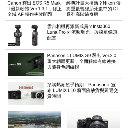
Canon 釋出 EOS R5 Mark
經典計畫大復活？Nikon 傳
II 最新韌體 Ver.1.3.1，修正
將重啟曾經胎死腹中的 DL
全域 AF 操作失效問題
系列高階隨身機
雲台相機再添新成員？Insta360
Luna Pro 外流照曝光，改採單鏡頭
配置
Panasonic LUMIX S9 釋出 Ver.2.0
重大韌體更新，全面解鎖有線連接
與隨身色調編輯
預購熱潮超乎預期！Panasonic 宣
布 LUMIX L10 將面臨缺貨與延遲交
貨時間