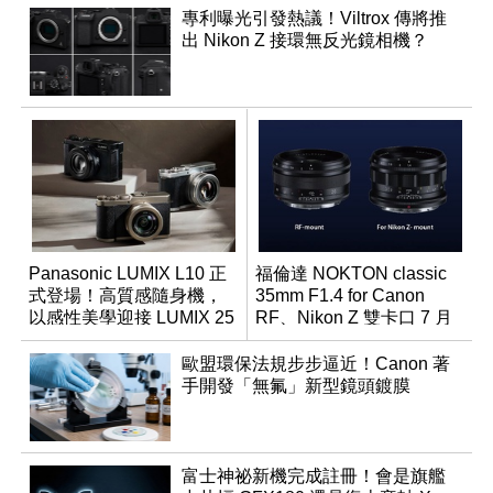
專利曝光引發熱議！Viltrox 傳將推
出 Nikon Z 接環無反光鏡相機？
Panasonic LUMIX L10 正
福倫達 NOKTON classic
式登場！高質感隨身機，
35mm F1.4 for Canon
以感性美學迎接 LUMIX 25
RF、Nikon Z 雙卡口 7 月
週年
同步登台
歐盟環保法規步步逼近！Canon 著
手開發「無氟」新型鏡頭鍍膜
富士神祕新機完成註冊！會是旗艦