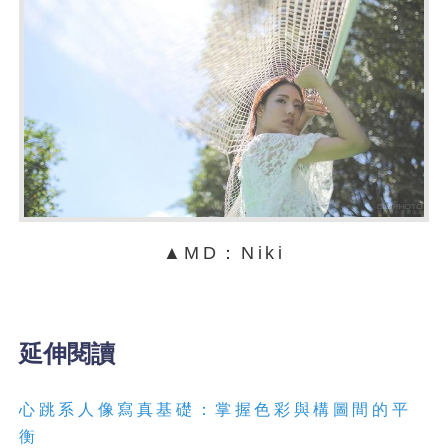
▲MD：Niki
延伸閱讀
心跳系人像寫真基礎：掌握色彩與構圖間的平
衡