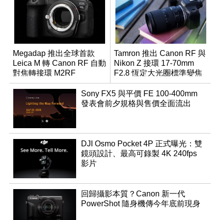
Megadap 推出全球首款
Tamron 推出 Canon RF 與
Leica M 轉 Canon RF 自動
Nikon Z 接環 17-70mm
對焦轉接環 M2RF
F2.8 恆定大光圈標準變焦
鏡
Sony FX5 與平價 FE 100-400mm
發表會前夕規格與售價全面流出
DJI Osmo Pocket 4P 正式曝光：雙
鏡頭設計、最高可錄製 4K 240fps
影片
回歸攝影本質？Canon 新一代
PowerShot 隨身機傳今年底前現身