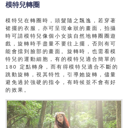
模特兒轉圈
模特兒在轉圈時，頭髮隨之飄逸，若穿著
裙擺的衣服，亦可呈現傘狀的畫面，拍攝
時可請模特兒像個小女孩自然地轉圈圈遊
戲，旋轉時手盡量不要往上擺，否則有可
能會擋到臉部的畫面。旋轉時，也需看模
特兒的運動細胞，有的模特兒適合簡單的
180 定點轉身，而有得模特兒適合不斷的
跳動旋轉，視其特性，引導她旋轉，儘量
避免過於強硬的指令，有時候並不會有好
的效果。