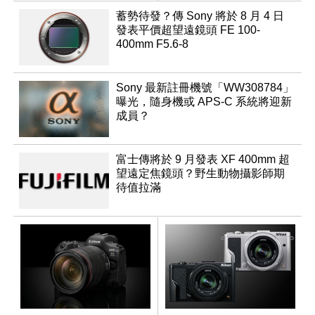
升級
蓄勢待發？傳 Sony 將於 8 月 4 日
發表平價超望遠鏡頭 FE 100-
400mm F5.6-8
Sony 最新註冊機號「WW308784」
曝光，隨身機或 APS-C 系統將迎新
成員？
富士傳將於 9 月發表 XF 400mm 超
望遠定焦鏡頭？野生動物攝影師期
待值拉滿