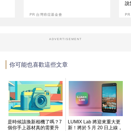
說
PR 台灣癌症基金會
P
ADVERTISEMENT
你可能也喜歡這些文章
是時候該換新相機了嗎？7
LUMIX Lab 將迎來重大更
個你手上器材真的需要升
新！將於 5 月 20 日上線，