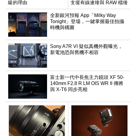
級的理由
支援有線連接與 RAW 檔後
製
全新銀河預報 App「Milky Way
Tonight」登場，一鍵掌握最佳拍攝
時機與構圖
Sony A7R VI 疑似真機外觀曝光，
新電池恐與舊機不相容
富士新一代中長焦主力鏡頭 XF 50-
140mm F2.8 R LM OIS WR II 傳將
與 X-T6 同步亮相