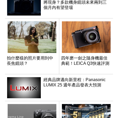
將現身？多款機身鏡頭未來兩到三
個月內有望登場
拍什麼樣的照片要用到中
四年磨一劍之隨身機最佳
長焦鏡頭？
典範！LEICA Q3快速評測
經典品牌邁向新里程：Panasonic
LUMIX 25 週年產品發表大預測