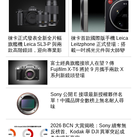
徠卡正式發表全新全片幅
徠卡首款國際版手機 Leica
旗艦機 Leica SL3-P 與兩
Leitzphone 正式登場：搭
款高階鏡頭，迎向專業影
載一吋感光元件與大師變
音全方位演進
焦環
富士經典旗艦接班人在望？傳
Fujifilm X-T6 將於 9 月攜手兩款 X
系列新鏡頭登場
Sony 公開 E 接環最新授權夥伴名
單！中國品牌全數榜上無名耐人尋
味
2026 BCN 大賞揭曉：Sony 續奪無
反榜首、Kodak 舉 DJI 異軍突起成