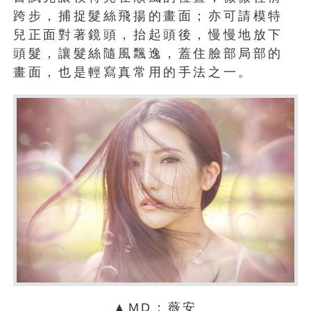
跨步，捕捉髮絲飛揚的畫面；亦可請模特
兒正面對著鏡頭，抬起頭後，慢慢地放下
頭髮，讓髮絲隨風飄逸，蓋住臉部局部的
畫面，也是輕寫真常用的手法之一。
▲MD：薇安