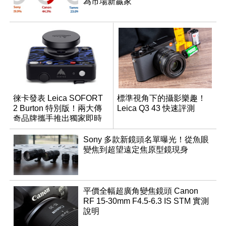
為市場新贏家
徠卡發表 Leica SOFORT
標準視角下的攝影樂趣！
2 Burton 特別版！兩大傳
Leica Q3 43 快速評測
奇品牌攜手推出獨家即時
成像相機
Sony 多款新鏡頭名單曝光！從魚眼
變焦到超望遠定焦原型鏡現身
平價全幅超廣角變焦鏡頭 Canon
RF 15-30mm F4.5-6.3 IS STM 實測
說明