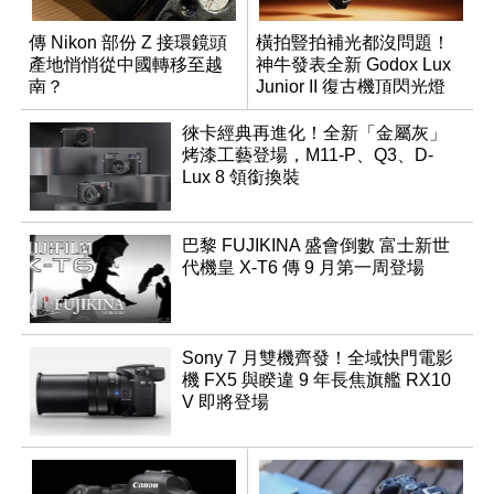
傳 Nikon 部份 Z 接環鏡頭
橫拍豎拍補光都沒問題！
產地悄悄從中國轉移至越
神牛發表全新 Godox Lux
南？
Junior II 復古機頂閃光燈
徠卡經典再進化！全新「金屬灰」
烤漆工藝登場，M11-P、Q3、D-
Lux 8 領銜換裝
巴黎 FUJIKINA 盛會倒數 富士新世
代機皇 X-T6 傳 9 月第一周登場
Sony 7 月雙機齊發！全域快門電影
機 FX5 與睽違 9 年長焦旗艦 RX10
V 即將登場