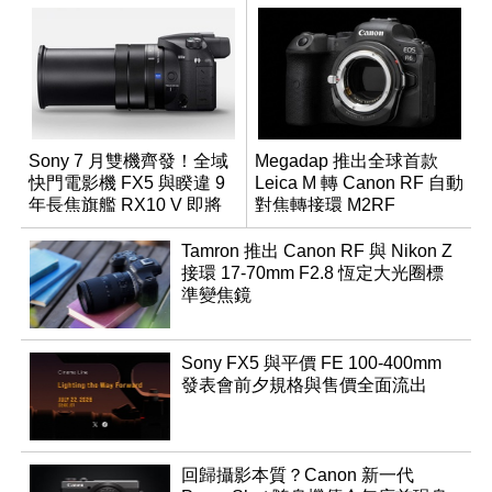
Sony 7 月雙機齊發！全域
Megadap 推出全球首款
快門電影機 FX5 與睽違 9
Leica M 轉 Canon RF 自動
年長焦旗艦 RX10 V 即將
對焦轉接環 M2RF
登場
Tamron 推出 Canon RF 與 Nikon Z
接環 17-70mm F2.8 恆定大光圈標
準變焦鏡
Sony FX5 與平價 FE 100-400mm
發表會前夕規格與售價全面流出
回歸攝影本質？Canon 新一代