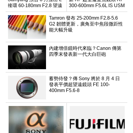
接環 60-180mm F2.8 望遠
300-600mm F5.6L IS USM
變焦鏡
Tamron 發布 25-200mm F2.8-5.6
G2 韌體更新，廣角至中焦段微距性
能大幅升級
內建增倍鏡時代來臨？Canon 傳第
四季末發表新一代大白巨砲
蓄勢待發？傳 Sony 將於 8 月 4 日
發表平價超望遠鏡頭 FE 100-
400mm F5.6-8