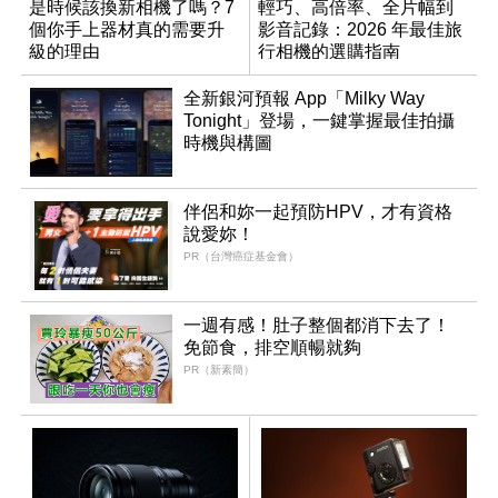
是時候該換新相機了嗎？7
輕巧、高倍率、全片幅到
個你手上器材真的需要升
影音記錄：2026 年最佳旅
級的理由
行相機的選購指南
全新銀河預報 App「Milky Way
Tonight」登場，一鍵掌握最佳拍攝
時機與構圖
伴侶和妳一起預防HPV，才有資格
說愛妳！
PR（台灣癌症基金會）
一週有感！肚子整個都消下去了！
免節食，排空順暢就夠
PR（新素簡）