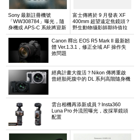
Sony 最新註冊機號
富士傳將於 9 月發表 XF
「WW308784」曝光，隨
400mm 超望遠定焦鏡頭？
身機或 APS-C 系統將迎新
野生動物攝影師期待值拉
成員？
滿
Canon 釋出 EOS R5 Mark II 最新韌
體 Ver.1.3.1，修正全域 AF 操作失
效問題
經典計畫大復活？Nikon 傳將重啟
曾經胎死腹中的 DL 系列高階隨身機
雲台相機再添新成員？Insta360
Luna Pro 外流照曝光，改採單鏡頭
配置