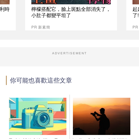
比利時
檸檬搭配它，臉上斑點全部消失了，
起
小肚子都變平坦了
了
PR 新素簡
PR
ADVERTISEMENT
你可能也喜歡這些文章