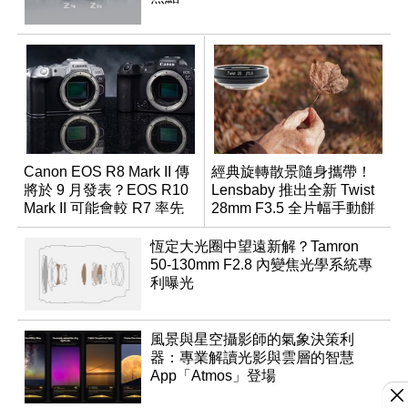
Canon EOS R8 Mark II 傳
經典旋轉散景隨身攜帶！
將於 9 月發表？EOS R10
Lensbaby 推出全新 Twist
Mark II 可能會較 R7 率先
28mm F3.5 全片幅手動餅
推出
乾鏡
恆定大光圈中望遠新解？Tamron
50-130mm F2.8 內變焦光學系統專
利曝光
風景與星空攝影師的氣象決策利
器：專業解讀光影與雲層的智慧
App「Atmos」登場