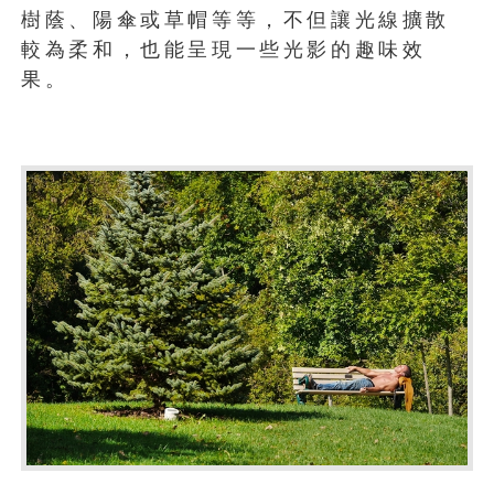
樹蔭、陽傘或草帽等等，不但讓光線擴散
較為柔和，也能呈現一些光影的趣味效
果。