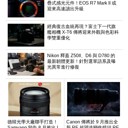
疊式感光元件！EOS R7 Mark II 或
迎來高速讀出升級
經典復古血統再現？富士下一代旗
艦相機 X-T6 傳將迎來外觀與色彩科
學雙重優化
Nikon 釋蓋 Z50II、D6 與 D780 的
最新韌體更新！針對選單語系及曝
光異常進行修復
德韓光學大廠聯手打造！
Canon 傳將於 9 月推出全
Samyang 預告 8 月推出 L
新 RF 超望遠變焦鏡頭 RF