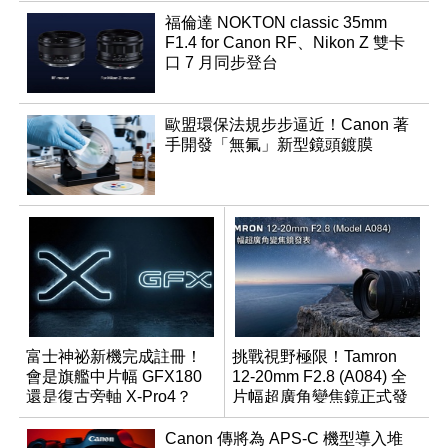
福倫達 NOKTON classic 35mm
F1.4 for Canon RF、Nikon Z 雙卡
口 7 月同步登台
歐盟環保法規步步逼近！Canon 著
手開發「無氟」新型鏡頭鍍膜
富士神祕新機完成註冊！
挑戰視野極限！Tamron
會是旗艦中片幅 GFX180
12-20mm F2.8 (A084) 全
還是復古旁軸 X-Pro4？
片幅超廣角變焦鏡正式發
表
Canon 傳將為 APS-C 機型導入堆