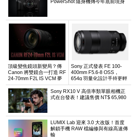
PowerShot 隨身機傳今年底前現身
頂級變焦鏡頭新變局？傳
Sony 正式發表 FE 100-
Canon 將雙鏡合一打造 RF
400mm F5.6-8 OSS，
24-70mm F2L IS VCM 夢
654g 羽量化設計手持更輕
幻規格
鬆
Sony RX10 V 高倍率類單眼相機正
式在台發表！建議售價 NT$ 65,980
LUMIX Lab 迎來 3.0 大改版！首度
解鎖手機 RAW 檔編修與有線高速傳
輸