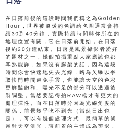
日落
在日落前後的這段時間我們稱之為Golden
Hour，世界被溫暖的色調給包圍通常會持
續30到40分鐘，實際持續時間與你所在的
地理位置有關，它在日落前開始，在日落
後約20分鐘結束。日落是風景攝影者愛好
的題材之一，幾個拍攝重點大家應該也都
耳熟能詳，如果沒有腳架的話，因為這段
時間你會快速地失去光線，略為欠曝以爭
取快門時間避免手震，也能讓天空的色彩
更鮮豔飽和。曝光不足的部分可以透過後
製調整，當然要記得拍RAW檔才有更大的
處理彈性。而在日落時分因為光線角度的
關係，前景幾乎吃不到光（當然日出也
是），可以有幾個處理方式，最簡單的就
是對天空測光，讓前景的主體成為剪影，