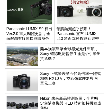
Panasonic LUMIX S9 釋出
預購熱潮超乎預期！
Ver.2.0 重大韌體更新，全
Panasonic 宣布 LUMIX
面解鎖有線連接與隨身色
L10 將面臨缺貨與延遲交
調編輯
貨時間
熊本強震襲擊全球感光元件重鎮，
Sony 確認廠房暫停生產是否引發出
貨危機？
Sony 正式發表第五代高倍率一體式
相機 RX10 V，雙影像處理器與 AI
單元上身
Nikon 未來新品推測藍圖：全片幅
定焦隨身機與 RED 技術加持機種成
焦點