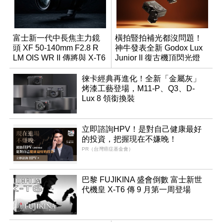
富士新一代中長焦主力鏡
橫拍豎拍補光都沒問題！
頭 XF 50-140mm F2.8 R
神牛發表全新 Godox Lux
LM OIS WR II 傳將與 X-T6
Junior II 復古機頂閃光燈
同步亮相
徠卡經典再進化！全新「金屬灰」
烤漆工藝登場，M11-P、Q3、D-
Lux 8 領銜換裝
立即諮詢HPV！是對自己健康最好
的投資，把握現在不嫌晚！
PR（台灣癌症基金會）
巴黎 FUJIKINA 盛會倒數 富士新世
代機皇 X-T6 傳 9 月第一周登場