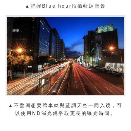
▲把握Blue hour拍攝藍調夜景
▲不疊圖想要讓車軌與藍調天空一同入鏡，可
以使用ND減光鏡爭取更長的曝光時間。