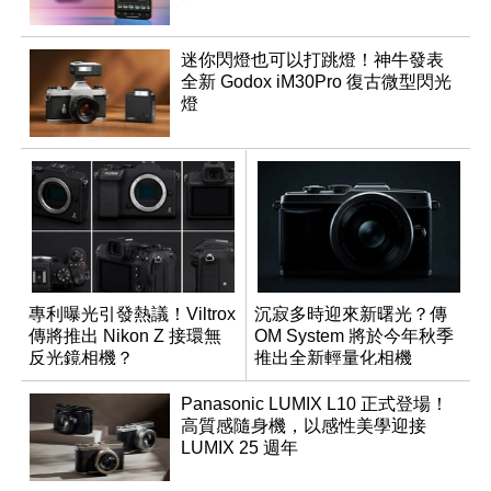
迷你閃燈也可以打跳燈！神牛發表
全新 Godox iM30Pro 復古微型閃光
燈
專利曝光引發熱議！Viltrox
沉寂多時迎來新曙光？傳
傳將推出 Nikon Z 接環無
OM System 將於今年秋季
反光鏡相機？
推出全新輕量化相機
Panasonic LUMIX L10 正式登場！
高質感隨身機，以感性美學迎接
LUMIX 25 週年