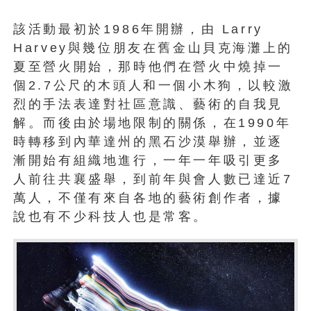
該活動最初於1986年開辦，由 Larry
Harvey與幾位朋友在舊金山貝克海灘上的
夏至營火開始，那時他們在營火中燒掉一
個2.7公尺的木頭人和一個小木狗，以較激
烈的手法表達對社區意識、藝術的自我見
解。而後由於場地限制的關係，在1990年
時轉移到內華達州的黑石沙漠舉辦，並逐
漸開始有組織地進行，一年一年吸引更多
人前往共襄盛舉，到前年與會人數已達近7
萬人，不僅有來自各地的藝術創作者，據
說也有不少科技人也是常客。