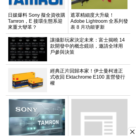
日媒爆料 Sony 擬全資收購
遮罩精細度大升級！
Tamron，E 接環生態系迎
Adobe Lightroom 全系列發
來重大變革？
表 8 月功能更新
讓攝影玩家決定未來：富士揭曉 14
款開發中的概念鏡頭，邀請全球用
戶參與決策
經典正片回歸本家！伊士曼柯達正
式收回 Ektachrome E100 直營發行
權