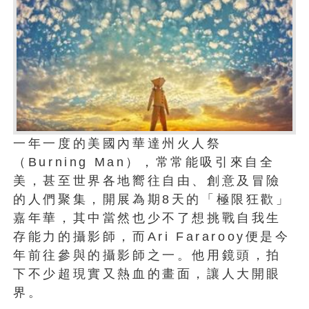
一年一度的美國內華達州火人祭
（Burning Man），常常能吸引來自全
美，甚至世界各地嚮往自由、創意及冒險
的人們聚集，開展為期8天的「極限狂歡」
嘉年華，其中當然也少不了想挑戰自我生
存能力的攝影師，而Ari Fararooy便是今
年前往參與的攝影師之一。他用鏡頭，拍
下不少超現實又熱血的畫面，讓人大開眼
界。