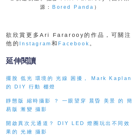
源：
Bored Panda
）
欲欣賞更多Ari Fararooy的作品，可關注
他的
和
。
Instagram
Facebook
延伸閱讀
擺脫 低光 環境的 光線 困擾， Mark Kaplan
的 DIY 行動 棚燈
靜態版 縮時攝影 ？ 一眼望穿 晨昏 美景 的 簡
易版 漸變 攝影
開啟異次元通道？ DIY LED 燈圈玩出不同效
果的 光繪 攝影