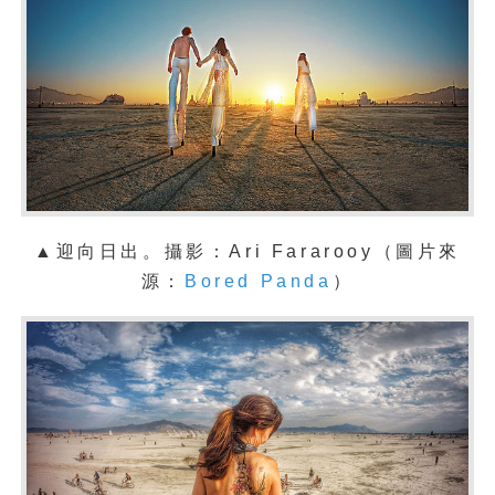
▲迎向日出
。攝影：
Ari Fararooy
（圖片來
源：
Bored Panda
）