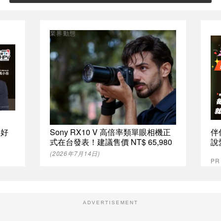
業界動態
最好
Sony RX10 V 高倍率類單眼相機正
伴
式在台發表！建議售價 NT$ 65,980
說
(2026年7月14日)
P
ADVERTISEMENT