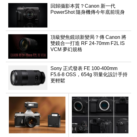
回歸攝影本質？Canon 新一代
PowerShot 隨身機傳今年底前現身
頂級變焦鏡頭新變局？傳 Canon 將
雙鏡合一打造 RF 24-70mm F2L IS
VCM 夢幻規格
Sony 正式發表 FE 100-400mm
F5.6-8 OSS，654g 羽量化設計手持
更輕鬆