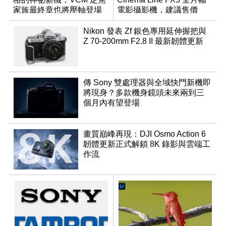
家族最終章也將壓軸登場
電影攝影機，建議售價
NT$144,980
Nikon 發表 Zf 銀色專用延伸握把與
Z 70-200mm F2.8 II 最新韌體更新
傳 Sony 雙處理器與全域快門新機即
將現身？多款機身鏡頭未來兩到三
個月內有望登場
畫質巔峰再現：DJI Osmo Action 6
韌體更新正式解鎖 8K 錄影與雲端工
作流