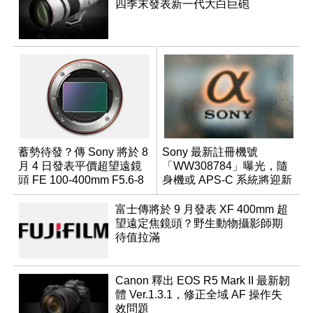
四季末發表新一代大白巨砲
蓄勢待發？傳 Sony 將於 8
Sony 最新註冊機號
月 4 日發表平價超望遠鏡
「WW308784」曝光，隨
頭 FE 100-400mm F5.6-8
身機或 APS-C 系統將迎新
成員？
富士傳將於 9 月發表 XF 400mm 超
望遠定焦鏡頭？野生動物攝影師期
待值拉滿
Canon 釋出 EOS R5 Mark II 最新韌
體 Ver.1.3.1，修正全域 AF 操作失
效問題