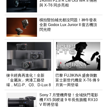
140mm F2.8 R LM OIS WR II 傳將
與 X-T6 同步亮相
橫拍豎拍補光都沒問題！神牛發表
全新 Godox Lux Junior II 復古機頂
閃光燈
徠卡經典再進化！全新
巴黎 FUJIKINA 盛會倒數
「金屬灰」烤漆工藝登
富士新世代機皇 X-T6 傳 9
場，M11-P、Q3、D-Lux 8
月第一周登場
領銜換裝
Sony 7 月雙機齊發！全域快門電影
機 FX5 與睽違 9 年長焦旗艦 RX10
V 即將登場