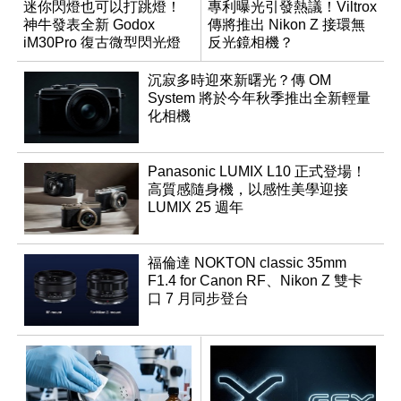
迷你閃燈也可以打跳燈！
專利曝光引發熱議！Viltrox
神牛發表全新 Godox
傳將推出 Nikon Z 接環無
iM30Pro 復古微型閃光燈
反光鏡相機？
沉寂多時迎來新曙光？傳 OM
System 將於今年秋季推出全新輕量
化相機
Panasonic LUMIX L10 正式登場！
高質感隨身機，以感性美學迎接
LUMIX 25 週年
福倫達 NOKTON classic 35mm
F1.4 for Canon RF、Nikon Z 雙卡
口 7 月同步登台