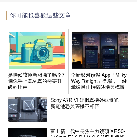
你可能也喜歡這些文章
是時候該換新相機了嗎？7
全新銀河預報 App「Milky
個你手上器材真的需要升
Way Tonight」登場，一鍵
級的理由
掌握最佳拍攝時機與構圖
Sony A7R VI 疑似真機外觀曝光，
新電池恐與舊機不相容
富士新一代中長焦主力鏡頭 XF 50-