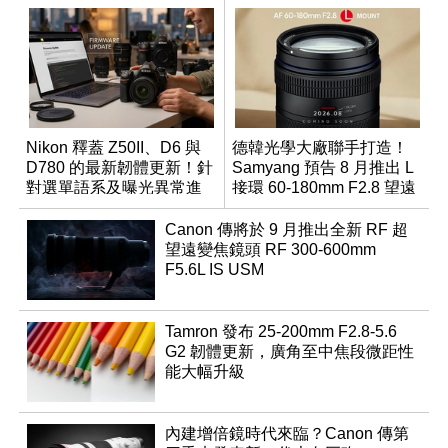
Nikon 釋蓋 Z50II、D6 與
德韓光學大廠聯手打造！
D780 的最新韌體更新！針
Samyang 預告 8 月推出 L
對選單語系及曝光異常進
接環 60-180mm F2.8 望遠
行修復
變焦鏡
Canon 傳將於 9 月推出全新 RF 超
望遠變焦鏡頭 RF 300-600mm
F5.6L IS USM
Tamron 發布 25-200mm F2.8-5.6
G2 韌體更新，廣角至中焦段微距性
能大幅升級
內建增倍鏡時代來臨？Canon 傳第