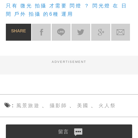
只有 微光 拍攝 才需要 閃燈 ？ 閃光燈 在 日
間 戶外 拍攝 的6種 運用
SHARE
ADVERTISEMENT
風景旅遊
攝影師
美國
火人祭
、
、
、
留言