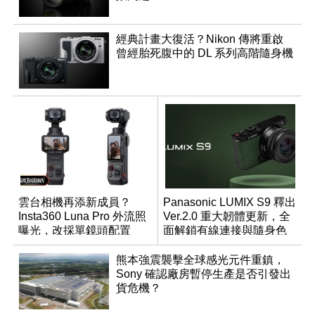
經典計畫大復活？Nikon 傳將重啟
曾經胎死腹中的 DL 系列高階隨身機
雲台相機再添新成員？
Panasonic LUMIX S9 釋出
Insta360 Luna Pro 外流照
Ver.2.0 重大韌體更新，全
曝光，改採單鏡頭配置
面解鎖有線連接與隨身色
調編輯
熊本強震襲擊全球感光元件重鎮，
Sony 確認廠房暫停生產是否引發出
貨危機？