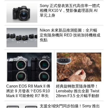
Sony 正式發表第五代高倍率一體式
相機 RX10 V，雙影像處理器與 AI
單元上身
Nikon 未來新品推測藍圖：全片幅
定焦隨身機與 RED 技術加持機種成
焦點
Canon EOS R8 Mark II 傳
經典旋轉散景隨身攜帶！
將於 9 月發表？EOS R10
Lensbaby 推出全新 Twist
Mark II 可能會較 R7 率先
28mm F3.5 全片幅手動餅
推出
乾鏡
支援全域快門同步拍攝！Sony 推出