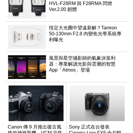
HVL-F28RM 與 F28RMA 閃燈
Ver.2.00 韌體
恆定大光圈中望遠新解？Tamron
50-130mm F2.8 內變焦光學系統專
利曝光
風景與星空攝影師的氣象決策利
器：專業解讀光影與雲層的智慧
App「Atmos」登場
Canon 傳 9 月推出復古風
Sony 正式在台發表
格的神祕新機，VCM 定焦
Cinema Line FX5 全片幅