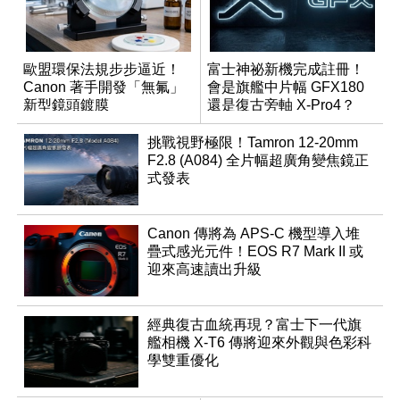
歐盟環保法規步步逼近！
富士神祕新機完成註冊！
Canon 著手開發「無氟」
會是旗艦中片幅 GFX180
新型鏡頭鍍膜
還是復古旁軸 X-Pro4？
挑戰視野極限！Tamron 12-20mm
F2.8 (A084) 全片幅超廣角變焦鏡正
式發表
Canon 傳將為 APS-C 機型導入堆
疊式感光元件！EOS R7 Mark II 或
迎來高速讀出升級
經典復古血統再現？富士下一代旗
艦相機 X-T6 傳將迎來外觀與色彩科
學雙重優化