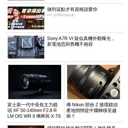
做到這點才有資格說愛你
PR（台灣癌症基金會）
Sony A7R VI 疑似真機外觀曝光，
新電池恐與舊機不相容
富士新一代中長焦主力鏡
傳 Nikon 部份 Z 接環鏡頭
頭 XF 50-140mm F2.8 R
產地悄悄從中國轉移至越
LM OIS WR II 傳將與 X-T6
南？
同步亮相