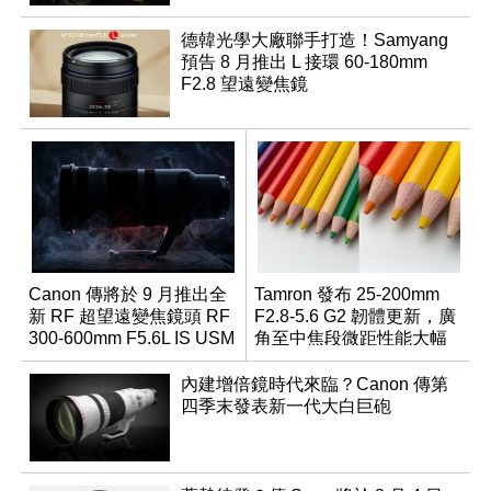
德韓光學大廠聯手打造！Samyang
預告 8 月推出 L 接環 60-180mm
F2.8 望遠變焦鏡
Canon 傳將於 9 月推出全
Tamron 發布 25-200mm
新 RF 超望遠變焦鏡頭 RF
F2.8-5.6 G2 韌體更新，廣
300-600mm F5.6L IS USM
角至中焦段微距性能大幅
升級
內建增倍鏡時代來臨？Canon 傳第
四季末發表新一代大白巨砲