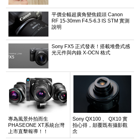
平價全幅超廣角變焦鏡頭 Canon
RF 15-30mm F4.5-6.3 IS STM 實測
說明
Sony FX5 正式發表！搭載堆疊式感
光元件與內錄 X-OCN 格式
專為風景外拍而生
Sony QX100 、 QX10 實
PHASEONE XT系統台灣
拍心得，顛覆既有攝影觀
上市直擊報導！！
念