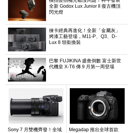
橫拍豎拍補光都沒問題！神牛發表
全新 Godox Lux Junior II 復古機頂
閃光燈
徠卡經典再進化！全新「金屬灰」
烤漆工藝登場，M11-P、Q3、D-
Lux 8 領銜換裝
巴黎 FUJIKINA 盛會倒數 富士新世
代機皇 X-T6 傳 9 月第一周登場
Sony 7 月雙機齊發！全域
Megadap 推出全球首款