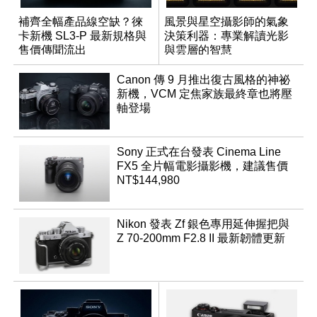
補齊全幅產品線空缺？徠
風景與星空攝影師的氣象
卡新機 SL3-P 最新規格與
決策利器：專業解讀光影
售價傳聞流出
與雲層的智慧
App「Atmos」登場
Canon 傳 9 月推出復古風格的神祕
新機，VCM 定焦家族最終章也將壓
軸登場
Sony 正式在台發表 Cinema Line
FX5 全片幅電影攝影機，建議售價
NT$144,980
Nikon 發表 Zf 銀色專用延伸握把與
Z 70-200mm F2.8 II 最新韌體更新