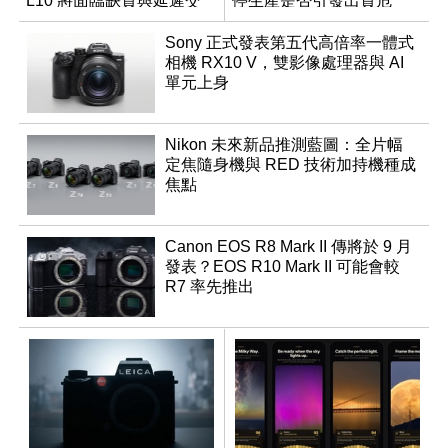
L10 將面臨缺貨與延遲交
停生產是否引發出貨危
貨時間
機？
Sony 正式發表第五代高倍率一體式
相機 RX10 V，雙影像處理器與 AI
單元上身
Nikon 未來新品推測藍圖：全片幅
定焦隨身機與 RED 技術加持機種成
焦點
Canon EOS R8 Mark II 傳將於 9 月
發表？EOS R10 Mark II 可能會較
R7 率先推出