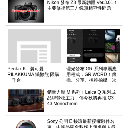
Nikon 發布 Z8 最新韌體 Ver.3.01！
主要修複第三方鏡頭相容性問題
Pentax K-r 裝可愛，
理光發布 GR 系列專屬應
RILAKKUMA 懶懶熊 限購
用程式：GR WORD！傳
一千台
檔、分享、搖控拍攝一次
搞定
銷量力壓 M 系列！Leica Q 系列成
品牌營收主力，傳今秋將再推 Q3
43 Monochrom
Sony 公開 E 接環最新授權夥伴名
單！中國品牌全數榜上無名耐人尋