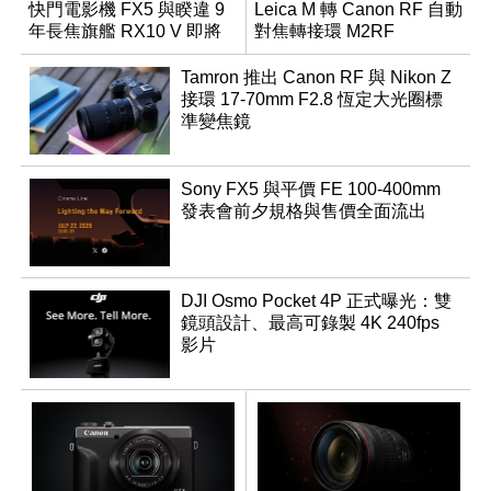
快門電影機 FX5 與睽違 9
Leica M 轉 Canon RF 自動
年長焦旗艦 RX10 V 即將
對焦轉接環 M2RF
登場
Tamron 推出 Canon RF 與 Nikon Z
接環 17-70mm F2.8 恆定大光圈標
準變焦鏡
Sony FX5 與平價 FE 100-400mm
發表會前夕規格與售價全面流出
DJI Osmo Pocket 4P 正式曝光：雙
鏡頭設計、最高可錄製 4K 240fps
影片