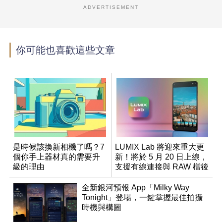
ADVERTISEMENT
你可能也喜歡這些文章
是時候該換新相機了嗎？7
LUMIX Lab 將迎來重大更
個你手上器材真的需要升
新！將於 5 月 20 日上線，
級的理由
支援有線連接與 RAW 檔後
製
全新銀河預報 App「Milky Way
Tonight」登場，一鍵掌握最佳拍攝
時機與構圖