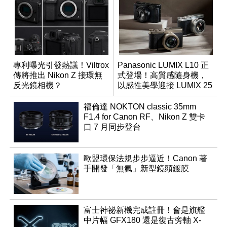
專利曝光引發熱議！Viltrox
Panasonic LUMIX L10 正
傳將推出 Nikon Z 接環無
式登場！高質感隨身機，
反光鏡相機？
以感性美學迎接 LUMIX 25
週年
福倫達 NOKTON classic 35mm
F1.4 for Canon RF、Nikon Z 雙卡
口 7 月同步登台
歐盟環保法規步步逼近！Canon 著
手開發「無氟」新型鏡頭鍍膜
富士神祕新機完成註冊！會是旗艦
中片幅 GFX180 還是復古旁軸 X-