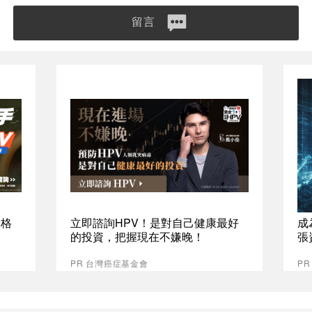
留言
資格
立即諮詢HPV！是對自己健康最好
成
的投資，把握現在不嫌晚！
張
PR 台灣癌症基金會
P