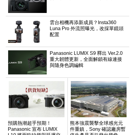
雲台相機再添新成員？Insta360
Luna Pro 外流照曝光，改採單鏡頭
配置
Panasonic LUMIX S9 釋出 Ver.2.0
重大韌體更新，全面解鎖有線連接
與隨身色調編輯
預購熱潮超乎預期！
熊本強震襲擊全球感光元
Panasonic 宣布 LUMIX
件重鎮，Sony 確認廠房暫