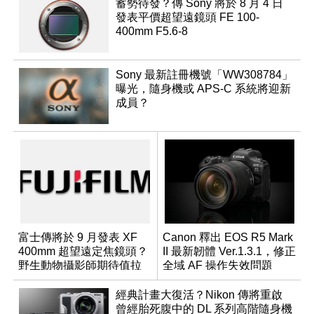
蓄勢待發？傳 Sony 將於 8 月 4 日
發表平價超望遠鏡頭 FE 100-
400mm F5.6-8
Sony 最新註冊機號「WW308784」
曝光，隨身機或 APS-C 系統將迎新
成員？
富士傳將於 9 月發表 XF
Canon 釋出 EOS R5 Mark
400mm 超望遠定焦鏡頭？
II 最新韌體 Ver.1.3.1，修正
野生動物攝影師期待值拉
全域 AF 操作失效問題
滿
經典計畫大復活？Nikon 傳將重啟
曾經胎死腹中的 DL 系列高階隨身機