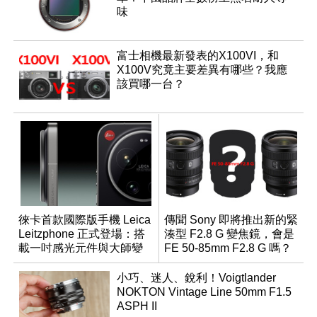
味
富士相機最新發表的X100VI，和
X100V究竟主要差異有哪些？我應
該買哪一台？
徠卡首款國際版手機 Leica
傳聞 Sony 即將推出新的緊
Leitzphone 正式登場：搭
湊型 F2.8 G 變焦鏡，會是
載一吋感光元件與大師變
FE 50-85mm F2.8 G 嗎？
焦環
小巧、迷人、銳利！Voigtlander
NOKTON Vintage Line 50mm F1.5
ASPH II