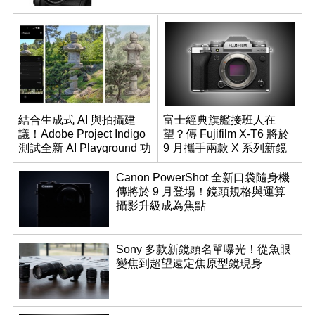
結合生成式 AI 與拍攝建
富士經典旗艦接班人在
議！Adobe Project Indigo
望？傳 Fujifilm X-T6 將於
測試全新 AI Playground 功
9 月攜手兩款 X 系列新鏡
能
頭登場
Canon PowerShot 全新口袋隨身機
傳將於 9 月登場！鏡頭規格與運算
攝影升級成為焦點
Sony 多款新鏡頭名單曝光！從魚眼
變焦到超望遠定焦原型鏡現身