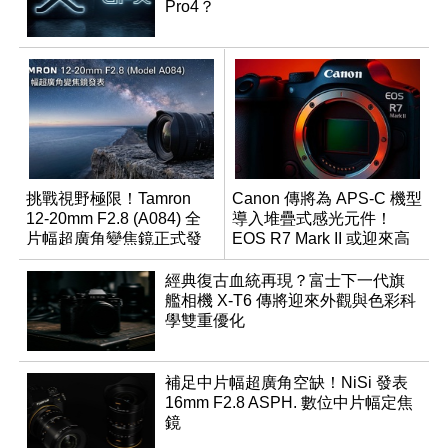
Pro4？
挑戰視野極限！Tamron
Canon 傳將為 APS-C 機型
12-20mm F2.8 (A084) 全
導入堆疊式感光元件！
片幅超廣角變焦鏡正式發
EOS R7 Mark II 或迎來高
表
速讀出升級
經典復古血統再現？富士下一代旗
艦相機 X-T6 傳將迎來外觀與色彩科
學雙重優化
補足中片幅超廣角空缺！NiSi 發表
16mm F2.8 ASPH. 數位中片幅定焦
鏡