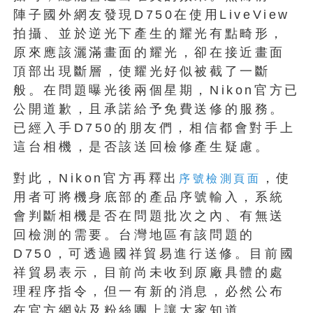
陣子國外網友發現D750在使用LiveView
拍攝、並於逆光下產生的耀光有點畸形，
原來應該灑滿畫面的耀光，卻在接近畫面
頂部出現斷層，使耀光好似被截了一斷
般。在問題曝光後兩個星期，Nikon官方已
公開道歉，且承諾給予免費送修的服務。
已經入手D750的朋友們，相信都會對手上
這台相機，是否該送回檢修產生疑慮。
對此，Nikon官方再釋出
，使
序號檢測頁面
用者可將機身底部的產品序號輸入，系統
會判斷相機是否在問題批次之內、有無送
回檢測的需要。台灣地區有該問題的
D750，可透過國祥貿易進行送修。目前國
祥貿易表示，目前尚未收到原廠具體的處
理程序指令，但一有新的消息，必然公布
在官方網站及粉絲團上讓大家知道。