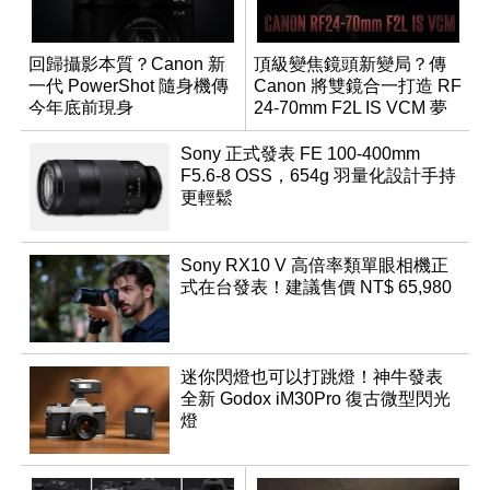
回歸攝影本質？Canon 新
頂級變焦鏡頭新變局？傳
一代 PowerShot 隨身機傳
Canon 將雙鏡合一打造 RF
今年底前現身
24-70mm F2L IS VCM 夢
幻規格
Sony 正式發表 FE 100-400mm
F5.6-8 OSS，654g 羽量化設計手持
更輕鬆
Sony RX10 V 高倍率類單眼相機正
式在台發表！建議售價 NT$ 65,980
迷你閃燈也可以打跳燈！神牛發表
全新 Godox iM30Pro 復古微型閃光
燈