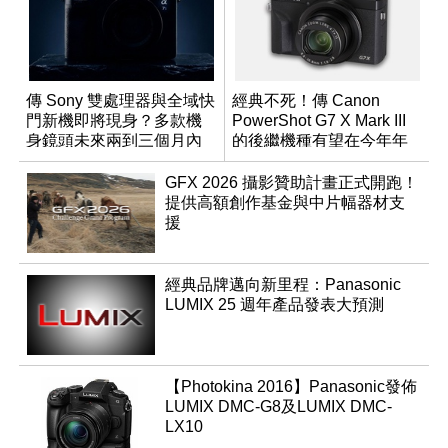
傳 Sony 雙處理器與全域快
經典不死！傳 Canon
門新機即將現身？多款機
PowerShot G7 X Mark III
身鏡頭未來兩到三個月內
的後繼機種有望在今年年
有望登場
底前推出？
GFX 2026 攝影贊助計畫正式開跑！
提供高額創作基金與中片幅器材支
援
經典品牌邁向新里程：Panasonic
LUMIX 25 週年產品發表大預測
【Photokina 2016】Panasonic發佈
LUMIX DMC-G8及LUMIX DMC-
LX10