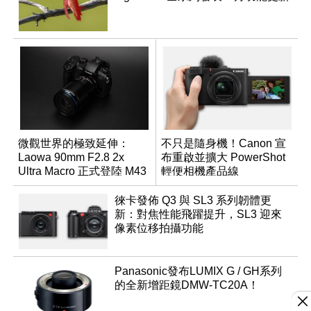
微觀世界的極致延伸：
不只是隨身機！Canon 宣
Laowa 90mm F2.8 2x
布重啟並擴大 PowerShot
Ultra Macro 正式登陸 M43
輕便相機產品線
系統
徠卡發佈 Q3 與 SL3 系列韌體更
新：對焦性能飛躍提升，SL3 迎來
像素位移拍攝功能
Panasonic發布LUMIX G / GH系列
的全新增距鏡DMW-TC20A！