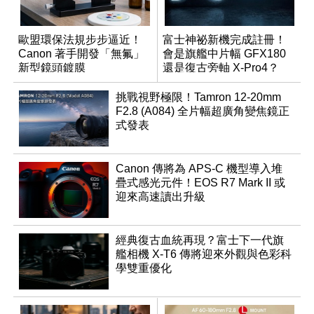
歐盟環保法規步步逼近！
富士神祕新機完成註冊！
Canon 著手開發「無氟」
會是旗艦中片幅 GFX180
新型鏡頭鍍膜
還是復古旁軸 X-Pro4？
挑戰視野極限！Tamron 12-20mm
F2.8 (A084) 全片幅超廣角變焦鏡正
式發表
Canon 傳將為 APS-C 機型導入堆
疊式感光元件！EOS R7 Mark II 或
迎來高速讀出升級
經典復古血統再現？富士下一代旗
艦相機 X-T6 傳將迎來外觀與色彩科
學雙重優化