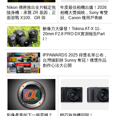
Nikon 傳將推出全片幅定焦
年度最佳相機出爐！2026
隨身機：承襲 ZR 基因，正
相機大獎揭曉，Sony 奪雙
面迎戰 X100、GR 與
冠、Canon 獲用戶青睞
RX1R 系列
解像力大爆發！Tokina AT-X 11-
20mm F2.8 PRO DX實測報告Part
Ⅰ！
IPPAWARDS 2025 得獎名單公布，
台灣攝影師 Sunny 奪冠！獲獎作品
創作心法大公開
影像產業的下一個震撼？
輕巧旅遊機回歸！