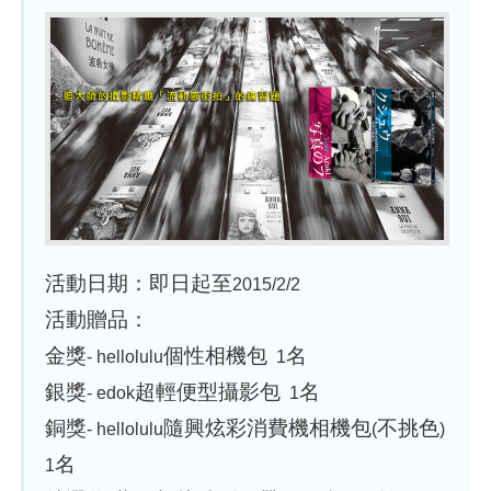
活動日期：即日起至
2015/2/2
活動贈品：
金獎
個性相機包
名
- hellolulu
1
銀獎
超輕便型攝影包
名
- edok
1
銅獎
隨興炫彩消費機相機包
不挑色
- hellolulu
(
)
名
1