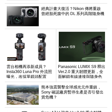
經典計畫大復活？Nikon 傳將重啟
曾經胎死腹中的 DL 系列高階隨身機
雲台相機再添新成員？
Panasonic LUMIX S9 釋出
Insta360 Luna Pro 外流照
Ver.2.0 重大韌體更新，全
曝光，改採單鏡頭配置
面解鎖有線連接與隨身色
調編輯
熊本強震襲擊全球感光元件重鎮，
Sony 確認廠房暫停生產是否引發出
貨危機？