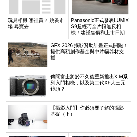
玩具相機 哪裡買？ 跳蚤市
Panasonic正式發表LUMIX
場 尋寶去
S9超輕巧全片幅無反相
機！建議售價和上市日期
出爐
GFX 2026 攝影贊助計畫正式開跑！
提供高額創作基金與中片幅器材支
援
傳聞富士將於不久後重新推出X-M系
列入門相機，以及第二代XF大三元
鏡頭？
【攝影入門】你必須要了解的攝影
基礎（下）