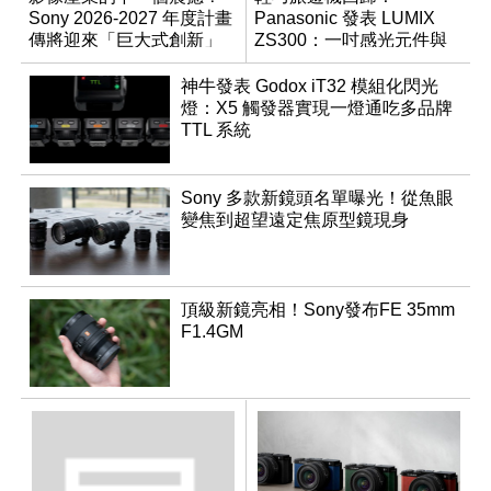
Sony 2026-2027 年度計畫
Panasonic 發表 LUMIX
傳將迎來「巨大式創新」
ZS300：一吋感光元件與
15 倍光學變焦
神牛發表 Godox iT32 模組化閃光
燈：X5 觸發器實現一燈通吃多品牌
TTL 系統
Sony 多款新鏡頭名單曝光！從魚眼
變焦到超望遠定焦原型鏡現身
頂級新鏡亮相！Sony發布FE 35mm
F1.4GM