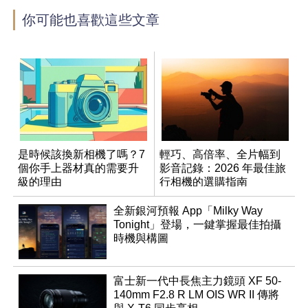
你可能也喜歡這些文章
是時候該換新相機了嗎？7
輕巧、高倍率、全片幅到
個你手上器材真的需要升
影音記錄：2026 年最佳旅
級的理由
行相機的選購指南
全新銀河預報 App「Milky Way
Tonight」登場，一鍵掌握最佳拍攝
時機與構圖
富士新一代中長焦主力鏡頭 XF 50-
140mm F2.8 R LM OIS WR II 傳將