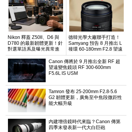
Nikon 釋蓋 Z50II、D6 與
德韓光學大廠聯手打造！
D780 的最新韌體更新！針
Samyang 預告 8 月推出 L
對選單語系及曝光異常進
接環 60-180mm F2.8 望遠
行修復
變焦鏡
Canon 傳將於 9 月推出全新 RF 超
望遠變焦鏡頭 RF 300-600mm
F5.6L IS USM
Tamron 發布 25-200mm F2.8-5.6
G2 韌體更新，廣角至中焦段微距性
能大幅升級
內建增倍鏡時代來臨？Canon 傳第
四季末發表新一代大白巨砲