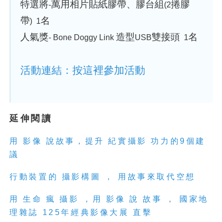
特選將
萬用相片貼紙膠帶、膠台組
捲膠
-
(2
帶
名
) 1
人氣獎
造型
雙接頭
名
- Bone Doggy Link
USB
1
活動連結：按這裡參加活動
延伸閱讀
用 影像 說故事，提升 紀實攝影 功力的9個建
議
行動裝置的 攝影構圖 ， 用故事來取代空想
用 生命 瘋 攝影 ，用 影像 說 故事 ， 國家地
理雜誌 125年經典影像大展 直擊