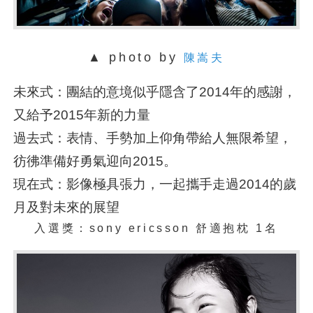
▲ photo by
陳嵩夫
未來式：團結的意境似乎隱含了2014年的感謝，
又給予2015年新的力量
過去式：表情、手勢加上仰角帶給人無限希望，
彷彿準備好勇氣迎向2015。
現在式：影像極具張力，一起攜手走過2014的歲
月及對未來的展望
入選獎：
sony ericsson 舒適抱枕 1名