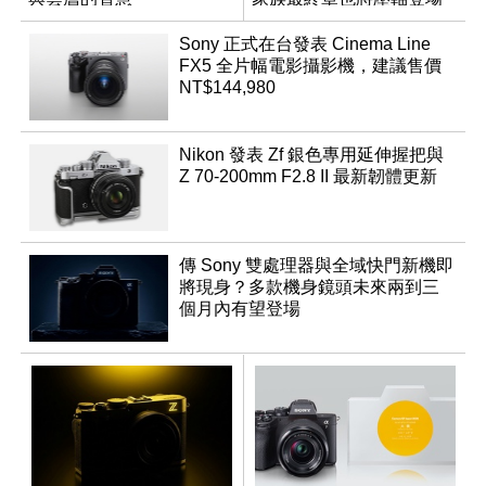
App「Atmos」登場
Sony 正式在台發表 Cinema Line
FX5 全片幅電影攝影機，建議售價
NT$144,980
Nikon 發表 Zf 銀色專用延伸握把與
Z 70-200mm F2.8 II 最新韌體更新
傳 Sony 雙處理器與全域快門新機即
將現身？多款機身鏡頭未來兩到三
個月內有望登場