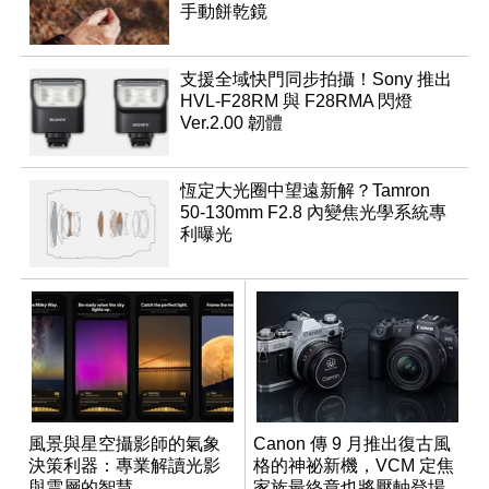
手動餅乾鏡
支援全域快門同步拍攝！Sony 推出
HVL-F28RM 與 F28RMA 閃燈
Ver.2.00 韌體
恆定大光圈中望遠新解？Tamron
50-130mm F2.8 內變焦光學系統專
利曝光
風景與星空攝影師的氣象
Canon 傳 9 月推出復古風
決策利器：專業解讀光影
格的神祕新機，VCM 定焦
與雲層的智慧
家族最終章也將壓軸登場