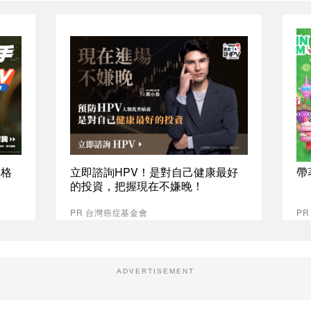
資格
立即諮詢HPV！是對自己健康最好
帶
的投資，把握現在不嫌晚！
PR 台灣癌症基金會
PR
ADVERTISEMENT