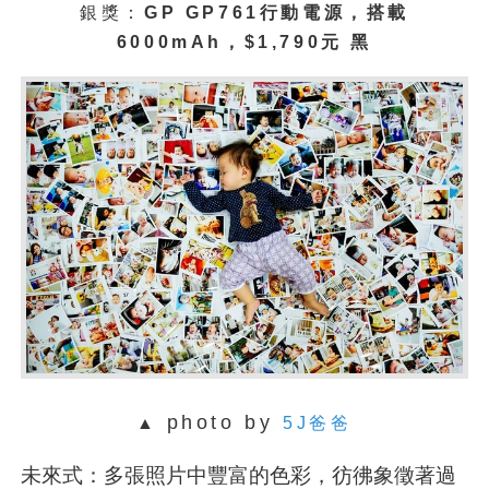
銀
獎：
GP GP761行動電源，搭載
6000mAh，$1,790元 黑
photo by
▲
5J爸爸
未來式：多張照片中豐富的色彩，彷彿象徵著過