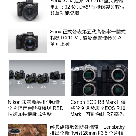
Sony A7 V 迎來 Ver.2.00 重大韌體
更新：32 位元浮點音訊錄製與數位
簽章功能登場
Sony 正式發表第五代高倍率一體式
相機 RX10 V，雙影像處理器與 AI
單元上身
Nikon 未來新品推測藍圖：
Canon EOS R8 Mark II 傳
全片幅定焦隨身機與 RED
將於 9 月發表？EOS R10
技術加持機種成焦點
Mark II 可能會較 R7 率先
推出
經典旋轉散景隨身攜帶！Lensbaby
推出全新 Twist 28mm F3.5 全片幅