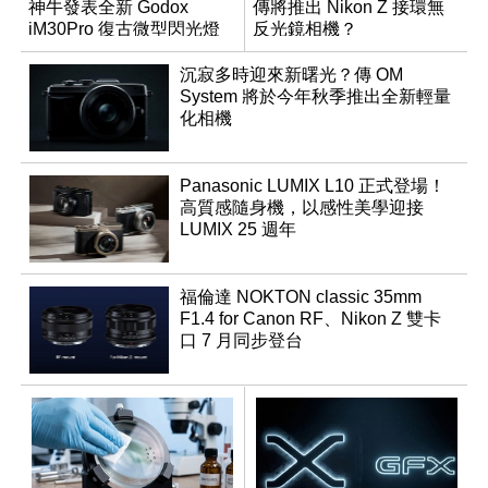
神牛發表全新 Godox
傳將推出 Nikon Z 接環無
iM30Pro 復古微型閃光燈
反光鏡相機？
沉寂多時迎來新曙光？傳 OM
System 將於今年秋季推出全新輕量
化相機
Panasonic LUMIX L10 正式登場！
高質感隨身機，以感性美學迎接
LUMIX 25 週年
福倫達 NOKTON classic 35mm
F1.4 for Canon RF、Nikon Z 雙卡
口 7 月同步登台