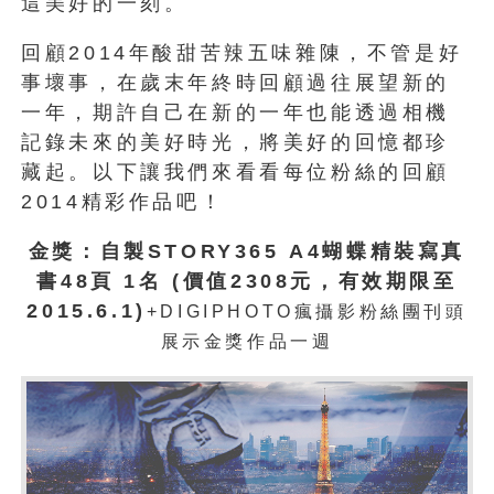
這美好的一刻。
回顧2014年酸甜苦辣五味雜陳，不管是好
事壞事，在歲末年終時回顧過往展望新的
一年，期許自己在新的一年也能透過相機
記錄未來的美好時光，將美好的回憶都珍
藏起。以下讓我們來看看每位粉絲的回顧
2014精彩作品吧！
金獎：自製STORY365 A4蝴蝶精裝寫真
書48頁 1名 (價值2308元，有效期限至
2015.6.1)
+DIGIPHOTO瘋攝影粉絲團刊頭
展示金獎作品一週