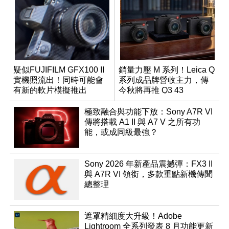
疑似FUJIFILM GFX100 II
銷量力壓 M 系列！Leica Q
實機照流出！同時可能會
系列成品牌營收主力，傳
有新的軟片模擬推出
今秋將再推 Q3 43
Monochrom
極致融合與功能下放：Sony A7R VI
傳將搭載 A1 II 與 A7 V 之所有功
能，或成同級最強？
Sony 2026 年新產品震撼彈：FX3 II
與 A7R VI 領銜，多款重點新機傳聞
總整理
遮罩精細度大升級！Adobe
Lightroom 全系列發表 8 月功能更新