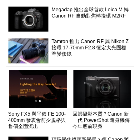
Megadap 推出全球首款 Leica M 轉
Canon RF 自動對焦轉接環 M2RF
Tamron 推出 Canon RF 與 Nikon Z
接環 17-70mm F2.8 恆定大光圈標
準變焦鏡
Sony FX5 與平價 FE 100-
回歸攝影本質？Canon 新
400mm 發表會前夕規格與
一代 PowerShot 隨身機傳
售價全面流出
今年底前現身
頂級變焦鏡頭新變局？傳 Canon 將