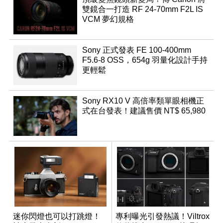
雙鏡合一打造 RF 24-70mm F2L IS
VCM 夢幻規格
Sony 正式發表 FE 100-400mm
F5.6-8 OSS，654g 羽量化設計手持
更輕鬆
Sony RX10 V 高倍率類單眼相機正
式在台發表！建議售價 NT$ 65,980
迷你閃燈也可以打跳燈！
專利曝光引發熱議！Viltrox