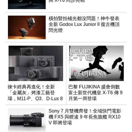
與 X-T6 同步亮相
橫拍豎拍補光都沒問題！神牛發表
全新 Godox Lux Junior II 復古機頂
閃光燈
徠卡經典再進化！全新
巴黎 FUJIKINA 盛會倒數
「金屬灰」烤漆工藝登
富士新世代機皇 X-T6 傳 9
場，M11-P、Q3、D-Lux 8
月第一周登場
領銜換裝
Sony 7 月雙機齊發！全域快門電影
機 FX5 與睽違 9 年長焦旗艦 RX10
V 即將登場