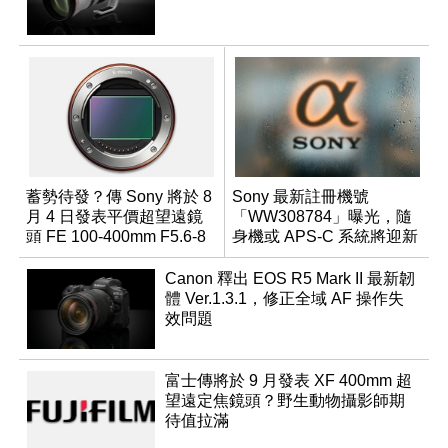
蓄勢待發？傳 Sony 將於 8
Sony 最新註冊機號
月 4 日發表平價超望遠鏡
「WW308784」曝光，隨
頭 FE 100-400mm F5.6-8
身機或 APS-C 系統將迎新
成員？
Canon 釋出 EOS R5 Mark II 最新韌
體 Ver.1.3.1，修正全域 AF 操作失
效問題
富士傳將於 9 月發表 XF 400mm 超
望遠定焦鏡頭？野生動物攝影師期
待值拉滿