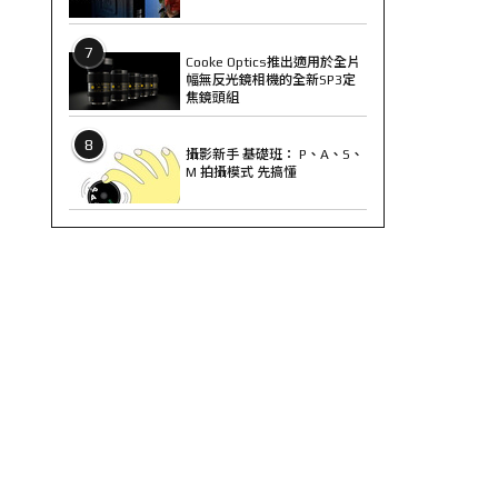
7
Cooke Optics推出適用於全片
幅無反光鏡相機的全新SP3定
焦鏡頭組
8
攝影新手 基礎班： P、A、S、
M 拍攝模式 先搞懂