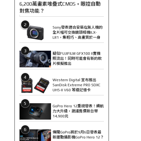
6,200萬畫素堆疊式CMOS + 眼控自動
對焦功能？
2
Sony發表適合安裝在無人機的
全片幅可交換鏡頭相機ILX-
LR1，集輕巧、高畫質於一身
3
疑似FUJIFILM GFX100 II實機
照流出！同時可能會有新的軟
片模擬推出
4
Western Digital 宣布推出
SanDisk Extreme PRO SDXC
UHS-II V60 等級記憶卡
5
GoPro Hero 12重磅發表！續航
力大升級，建議售價新台幣
14,900元
6
傳聞GoPro將於9月6日發表最
新運動攝影機GoPro Hero 12？