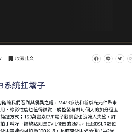
7
收藏此文
/3系統扛壩子
2的確讓我們看到其優異之處，M4/3系統和新感光元件帶來
實用，錄影性能也值得讚賞。觸控螢幕對每個人的加分程度
操控方式；153萬畫素EVF電子觀景窗也沒讓人失望，許
手叫好。論缺點則是EVIL像機的通病，比起DSLR數位
使用電池約可拍攝300多張，長時間使用必須備妥第2顆