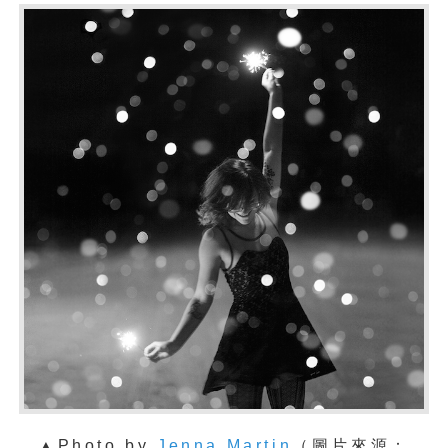
▲Photo by
Jenna Martin
（圖片來源：