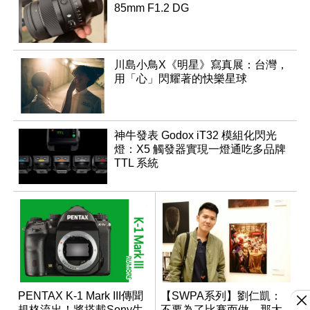
85mm F1.2 DG
川島小鳥X《明星》寫真展：台灣，
用「心」閃耀著的快樂星球
神牛發表 Godox iT32 模組化閃光
燈：X5 觸發器實現一燈通吃多品牌
TTL 系統
PENTAX K-1 Mark III傳聞
【SWPA系列】劉仁凱：
規格流出！將搭載Sony生
不要為了比賽而做，那太