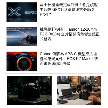
富士神祕新機完成註冊！會是旗艦
中片幅 GFX180 還是復古旁軸 X-
Pro4？
挑戰視野極限！Tamron 12-20mm
F2.8 (A084) 全片幅超廣角變焦鏡正
式發表
Canon 傳將為 APS-C 機型導入堆
疊式感光元件！EOS R7 Mark II 或
迎來高速讀出升級