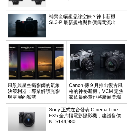
補齊全幅產品線空缺？徠卡新機
SL3-P 最新規格與售價傳聞流出
風景與星空攝影師的氣象
Canon 傳 9 月推出復古風
決策利器：專業解讀光影
格的神祕新機，VCM 定焦
與雲層的智慧
家族最終章也將壓軸登場
App「Atmos」登場
Sony 正式在台發表 Cinema Line
FX5 全片幅電影攝影機，建議售價
NT$144,980