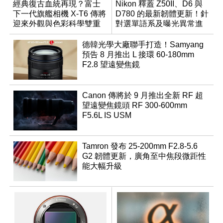
經典復古血統再現？富士
Nikon 釋蓋 Z50II、D6 與
下一代旗艦相機 X-T6 傳將
D780 的最新韌體更新！針
迎來外觀與色彩科學雙重
對選單語系及曝光異常進
優化
行修復
德韓光學大廠聯手打造！Samyang
預告 8 月推出 L 接環 60-180mm
F2.8 望遠變焦鏡
Canon 傳將於 9 月推出全新 RF 超
望遠變焦鏡頭 RF 300-600mm
F5.6L IS USM
Tamron 發布 25-200mm F2.8-5.6
G2 韌體更新，廣角至中焦段微距性
能大幅升級