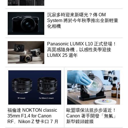
沉寂多時迎來新曙光？傳 OM
System 將於今年秋季推出全新輕量
化相機
Panasonic LUMIX L10 正式登場！
高質感隨身機，以感性美學迎接
LUMIX 25 週年
福倫達 NOKTON classic
歐盟環保法規步步逼近！
35mm F1.4 for Canon
Canon 著手開發「無氟」
RF、Nikon Z 雙卡口 7 月
新型鏡頭鍍膜
同步登台