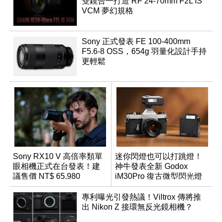
雙鏡合一打造 RF 24-70mm F2L IS
VCM 夢幻規格
Sony 正式發表 FE 100-400mm
F5.6-8 OSS，654g 羽量化設計手持
更輕鬆
Sony RX10 V 高倍率類單
迷你閃燈也可以打跳燈！
眼相機正式在台發表！建
神牛發表全新 Godox
議售價 NT$ 65,980
iM30Pro 復古微型閃光燈
專利曝光引發熱議！Viltrox 傳將推
出 Nikon Z 接環無反光鏡相機？