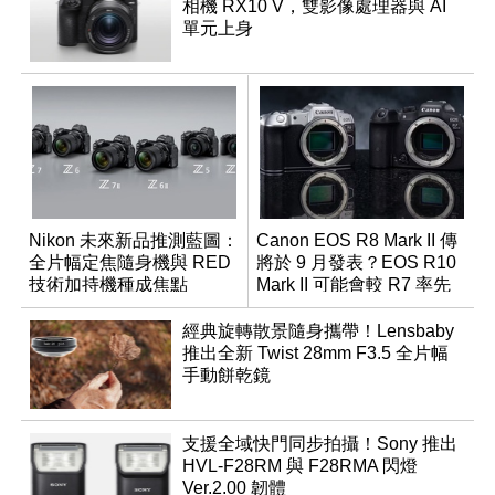
相機 RX10 V，雙影像處理器與 AI
單元上身
Nikon 未來新品推測藍圖：
Canon EOS R8 Mark II 傳
全片幅定焦隨身機與 RED
將於 9 月發表？EOS R10
技術加持機種成焦點
Mark II 可能會較 R7 率先
推出
經典旋轉散景隨身攜帶！Lensbaby
推出全新 Twist 28mm F3.5 全片幅
手動餅乾鏡
支援全域快門同步拍攝！Sony 推出
HVL-F28RM 與 F28RMA 閃燈
Ver.2.00 韌體