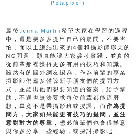
Petapixel
）
最後
希望大家在學習的過程
Jenna Martin
中，還是要多多提出自己的疑問，不要害
怕，而以上總結出來的4個和攝影師聊天的
NG問題，願真能讓大家參考實踐，並真的
從前輩那裡獲得更多有用的技巧和知識。
雖然有的國外網友認為，作為前輩的專業
攝影師們應多體諒新手朋友們的提問方
式，並聽出他們想要知道的答案，給予幫
助，不過也無法要求每位前輩都能這麼
想，畢竟不是帶攝影班或授課。而
作為提
問方，大家如果能更有技巧的提問，並注
意對對方的尊重
，想必前輩們也會很樂意
與你多分享一些經驗，或探討攝影吧！