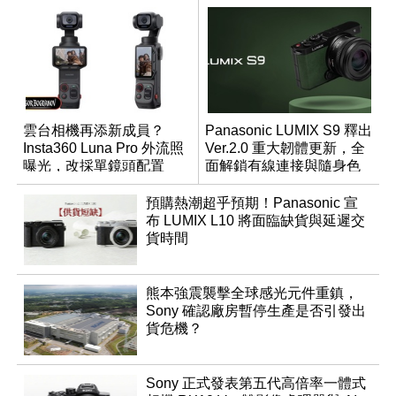
雲台相機再添新成員？
Panasonic LUMIX S9 釋出
Insta360 Luna Pro 外流照
Ver.2.0 重大韌體更新，全
曝光，改採單鏡頭配置
面解鎖有線連接與隨身色
調編輯
預購熱潮超乎預期！Panasonic 宣
布 LUMIX L10 將面臨缺貨與延遲交
貨時間
熊本強震襲擊全球感光元件重鎮，
Sony 確認廠房暫停生產是否引發出
貨危機？
Sony 正式發表第五代高倍率一體式