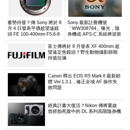
蓄勢待發？傳 Sony 將於 8
Sony 最新註冊機號
月 4 日發表平價超望遠鏡
「WW308784」曝光，隨
頭 FE 100-400mm F5.6-8
身機或 APS-C 系統將迎新
成員？
富士傳將於 9 月發表 XF 400mm 超
望遠定焦鏡頭？野生動物攝影師期
待值拉滿
Canon 釋出 EOS R5 Mark II 最新韌
體 Ver.1.3.1，修正全域 AF 操作失
效問題
經典計畫大復活？Nikon 傳將重啟
曾經胎死腹中的 DL 系列高階隨身機