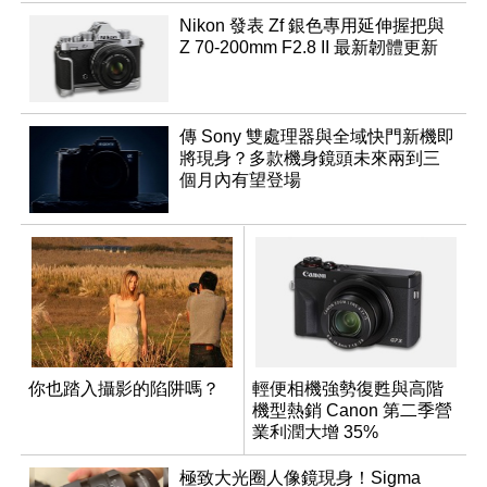
Nikon 發表 Zf 銀色專用延伸握把與
Z 70-200mm F2.8 II 最新韌體更新
傳 Sony 雙處理器與全域快門新機即
將現身？多款機身鏡頭未來兩到三
個月內有望登場
你也踏入攝影的陷阱嗎？
輕便相機強勢復甦與高階
機型熱銷 Canon 第二季營
業利潤大增 35%
極致大光圈人像鏡現身！Sigma