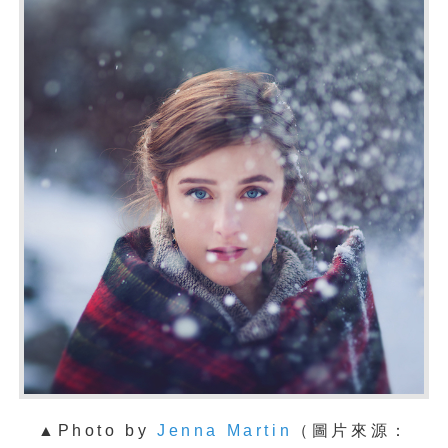
▲Photo by
Jenna Martin
（圖片來源：