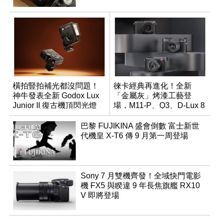
橫拍豎拍補光都沒問題！
徠卡經典再進化！全新
神牛發表全新 Godox Lux
「金屬灰」烤漆工藝登
Junior II 復古機頂閃光燈
場，M11-P、Q3、D-Lux 8
領銜換裝
巴黎 FUJIKINA 盛會倒數 富士新世
代機皇 X-T6 傳 9 月第一周登場
Sony 7 月雙機齊發！全域快門電影
機 FX5 與睽違 9 年長焦旗艦 RX10
V 即將登場