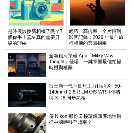
是時候該換新相機了嗎？7
輕巧、高倍率、全片幅到
個你手上器材真的需要升
影音記錄：2026 年最佳旅
級的理由
行相機的選購指南
全新銀河預報 App「Milky Way
Tonight」登場，一鍵掌握最佳拍攝
時機與構圖
富士新一代中長焦主力鏡頭 XF 50-
140mm F2.8 R LM OIS WR II 傳將
與 X-T6 同步亮相
傳 Nikon 部份 Z 接環鏡頭產地悄悄
從中國轉移至越南？