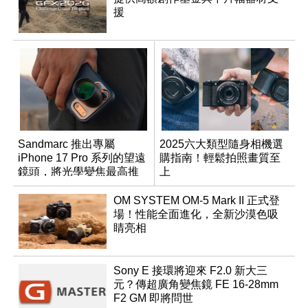
援
Sandmarc 推出專屬
2025六大類型隨身相機選
iPhone 17 Pro 系列的望遠
購指南！輕鬆拍照畫質至
鏡頭，將光學變焦最高推
上
升至 16 倍
OM SYSTEM OM-5 Mark II 正式登
場！性能全面進化，全新沙漠色吸
睛亮相
Sony E 接環將迎來 F2.0 新大三
元？傳超廣角變焦鏡 FE 16-28mm
F2 GM 即將問世