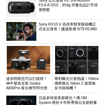
Sony 正式發表 FE 100-400mm
F5.6-8 OSS，654g 羽量化設計手持
更輕鬆
Sony RX10 V 高倍率類單眼相機正
式在台發表！建議售價 NT$ 65,980
迷你閃燈也可以打跳燈！
專利曝光引發熱議！Viltrox
神牛發表全新 Godox
傳將推出 Nikon Z 接環無
iM30Pro 復古微型閃光燈
反光鏡相機？
沉寂多時迎來新曙光？傳 OM
System 將於今年秋季推出全新輕量