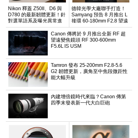
Nikon 釋蓋 Z50II、D6 與
德韓光學大廠聯手打造！
D780 的最新韌體更新！針
Samyang 預告 8 月推出 L
對選單語系及曝光異常進
接環 60-180mm F2.8 望遠
行修復
變焦鏡
Canon 傳將於 9 月推出全新 RF 超
望遠變焦鏡頭 RF 300-600mm
F5.6L IS USM
Tamron 發布 25-200mm F2.8-5.6
G2 韌體更新，廣角至中焦段微距性
能大幅升級
內建增倍鏡時代來臨？Canon 傳第
四季末發表新一代大白巨砲