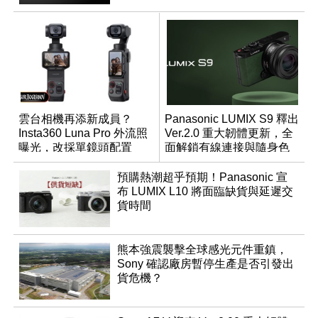
雲台相機再添新成員？
Panasonic LUMIX S9 釋出
Insta360 Luna Pro 外流照
Ver.2.0 重大韌體更新，全
曝光，改採單鏡頭配置
面解鎖有線連接與隨身色
調編輯
預購熱潮超乎預期！Panasonic 宣
布 LUMIX L10 將面臨缺貨與延遲交
貨時間
熊本強震襲擊全球感光元件重鎮，
Sony 確認廠房暫停生產是否引發出
貨危機？