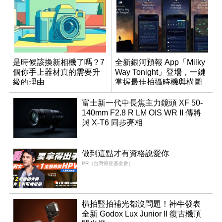
是時候該換新相機了嗎？7
全新銀河預報 App「Milky
個你手上器材真的需要升
Way Tonight」登場，一鍵
級的理由
掌握最佳拍攝時機與構圖
富士新一代中長焦主力鏡頭 XF 50-
140mm F2.8 R LM OIS WR II 傳將
與 X-T6 同步亮相
做到這點才有資格說愛你
PR（台灣癌症基金會）
橫拍豎拍補光都沒問題！神牛發表
全新 Godox Lux Junior II 復古機頂