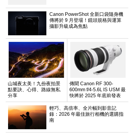
Canon PowerShot 全新口袋隨身機
傳將於 9 月登場！鏡頭規格與運算
攝影升級成為焦點
山城夜太美！九份夜拍景
傳聞 Canon RF 300-
點要訣、心得、路線無私
600mm f/4-5.6L IS USM 最
分享
快將於 2025 年底前發表
輕巧、高倍率、全片幅到影音記
錄：2026 年最佳旅行相機的選購指
南