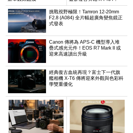
挑戰視野極限！Tamron 12-20mm
F2.8 (A084) 全片幅超廣角變焦鏡正
式發表
Canon 傳將為 APS-C 機型導入堆
疊式感光元件！EOS R7 Mark II 或
迎來高速讀出升級
經典復古血統再現？富士下一代旗
艦相機 X-T6 傳將迎來外觀與色彩科
學雙重優化