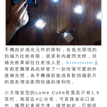
手機由於感光元件的限制，在低光環境的
拍攝力比較有限，就算有內建閃光燈，但
補光效果卻往往差強人意。
上
Kickstarter
有創意團隊為此研發了一款玲瓏可愛的外
接補光燈，為手機攝影族或喜歡拍攝影片
的朋友增添夜間拍攝的便利性。
小方塊造型的Lume Cube長寬高只有1.5
英吋，相當近4公分長，可直接放在口袋
中，攜帶起來很方便，儘管如此，它能提