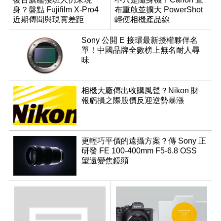
身？盤點 Fujifilm X-Pro4
布重啟並擴大 PowerShot
近期傳聞與現實差距
輕便相機產品線
Sony 公開 E 接環最新授權夥伴名
單！中國品牌全數榜上無名耐人尋
味
相機大廠傳出收購風聲？Nikon 財
報虧損之際股價反迎逆勢暴漲
更輕巧平價的遠攝方案？傳 Sony 正
研發 FE 100-400mm F5-6.8 OSS
望遠變焦鏡頭