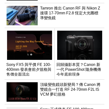
Tamron 推出 Canon RF 與 Nikon Z
接環 17-70mm F2.8 恆定大光圈標
準變焦鏡
Sony FX5 與平價 FE 100-
回歸攝影本質？Canon 新
400mm 發表會前夕規格與
一代 PowerShot 隨身機傳
售價全面流出
今年底前現身
頂級變焦鏡頭新變局？傳 Canon 將
雙鏡合一打造 RF 24-70mm F2L IS
VCM 夢幻規格