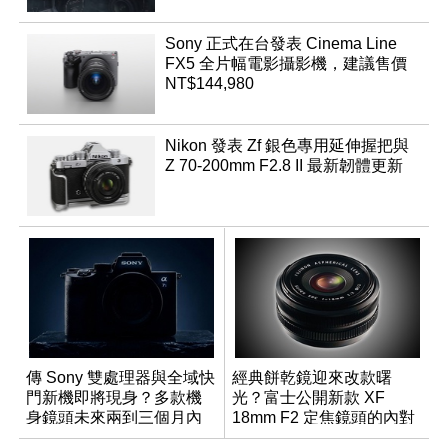
Sony 正式在台發表 Cinema Line
FX5 全片幅電影攝影機，建議售價
NT$144,980
Nikon 發表 Zf 銀色專用延伸握把與
Z 70-200mm F2.8 II 最新韌體更新
傳 Sony 雙處理器與全域快
經典餅乾鏡迎來改款曙
門新機即將現身？多款機
光？富士公開新款 XF
身鏡頭未來兩到三個月內
18mm F2 定焦鏡頭的內對
有望登場
焦專利