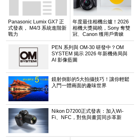
Panasonic Lumix GX7 正
年度最佳相機出爐！2026
式發表， M4/3 系統進階新
相機大獎揭曉，Sony 奪雙
戰力
冠、Canon 獲用戶青睞
PEN 系列與 OM-30 研發中？OM
SYSTEM 揭示 2026 年新機佈局與
AI 影像藍圖
鏡射倒影的5大拍攝技巧！讓你輕鬆
入門一體兩面的趣味世界
Nikon D7200正式發表：加入Wi-
Fi、NFC，對焦與畫質同步革新