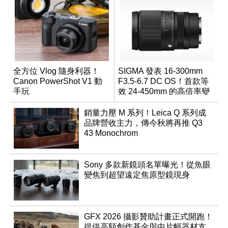
全方位 Vlog 隨身利器！
SIGMA 發表 16-300mm
Canon PowerShot V1 動
F3.5-6.7 DC OS！首款等
手玩
效 24-450mm 的高倍率變
焦旅遊鏡頭
銷量力壓 M 系列！Leica Q 系列成
品牌營收主力，傳今秋將再推 Q3
43 Monochrom
Sony 多款新鏡頭名單曝光！從魚眼
變焦到超望遠定焦原型鏡現身
GFX 2026 攝影贊助計畫正式開跑！
提供高額創作基金與中片幅器材支