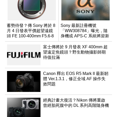
蓄勢待發？傳 Sony 將於 8
Sony 最新註冊機號
月 4 日發表平價超望遠鏡
「WW308784」曝光，隨
頭 FE 100-400mm F5.6-8
身機或 APS-C 系統將迎新
成員？
富士傳將於 9 月發表 XF 400mm 超
望遠定焦鏡頭？野生動物攝影師期
待值拉滿
Canon 釋出 EOS R5 Mark II 最新韌
體 Ver.1.3.1，修正全域 AF 操作失
效問題
經典計畫大復活？Nikon 傳將重啟
曾經胎死腹中的 DL 系列高階隨身機