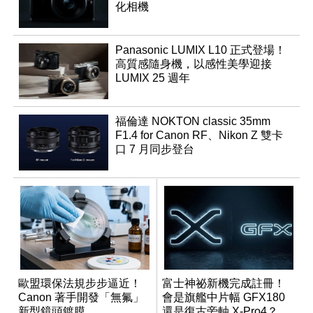
化相機
Panasonic LUMIX L10 正式登場！
高質感隨身機，以感性美學迎接
LUMIX 25 週年
福倫達 NOKTON classic 35mm
F1.4 for Canon RF、Nikon Z 雙卡
口 7 月同步登台
歐盟環保法規步步逼近！
富士神祕新機完成註冊！
Canon 著手開發「無氟」
會是旗艦中片幅 GFX180
新型鏡頭鍍膜
還是復古旁軸 X-Pro4？