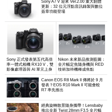
Sony A7 V 迎來 Ver.2.00 重大韌體
更新：32 位元浮點音訊錄製與數位
簽章功能登場
Sony 正式發表第五代高倍
Nikon 未來新品推測藍圖：
率一體式相機 RX10 V，雙
全片幅定焦隨身機與 RED
影像處理器與 AI 單元上身
技術加持機種成焦點
Canon EOS R8 Mark II 傳將於 9 月
發表？EOS R10 Mark II 可能會較
R7 率先推出
經典旋轉散景隨身攜帶！Lensbaby
推出全新 Twist 28mm F3.5 全片幅