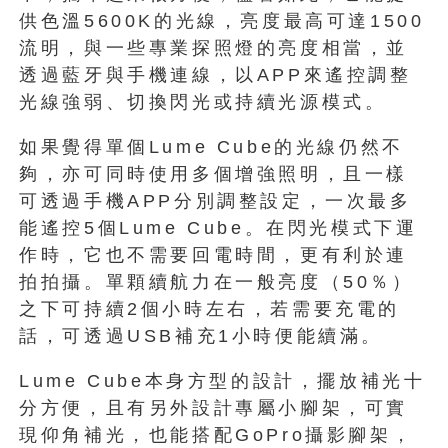
供色溫5600K的光線，亮度最高可達1500
流明，與一些專業探照燈的亮度相當，並
透過藍牙與手機連線，以APP來遙控調整
光線強弱、切換閃光或持續光源模式。
如果覺得單個Lume Cube的光線仍然不
夠，亦可同時使用多個增強照明，且一樣
可透過手機APP分別調整設定，一次最多
能遙控5個Lume Cube。在閃光模式下運
作時，它也不需要回電時間，更有利於連
拍拍攝。單顆續航力在一般亮度（50％）
之下可持續2個小時左右，若需要充電的
話，可透過USB補充1小時便能續滿。
Lume Cube本身方型的設計，擺放補光十
分方便，且有另外設計專屬小腳架，可實
現仰角補光，也能搭配GoPro攝影腳架，