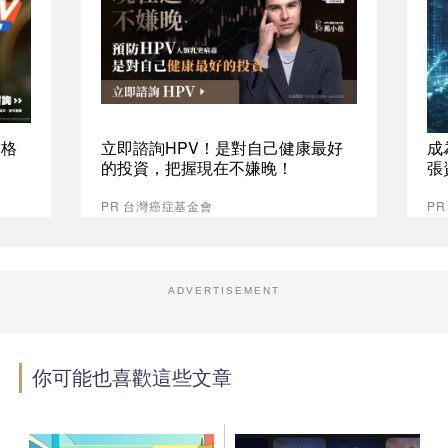
資格
立即諮詢HPV！是對自己健康最好
成
的投資，把握現在不嫌晚！
張
PR 台灣癌症基金會
P
ADVERTISEMENT
你可能也喜歡這些文章