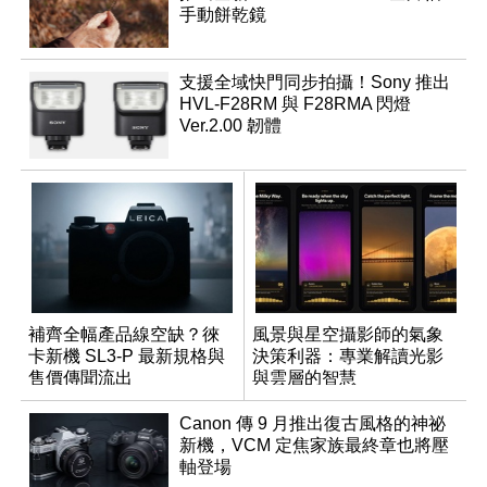
手動餅乾鏡
支援全域快門同步拍攝！Sony 推出
HVL-F28RM 與 F28RMA 閃燈
Ver.2.00 韌體
補齊全幅產品線空缺？徠
風景與星空攝影師的氣象
卡新機 SL3-P 最新規格與
決策利器：專業解讀光影
售價傳聞流出
與雲層的智慧
App「Atmos」登場
Canon 傳 9 月推出復古風格的神祕
新機，VCM 定焦家族最終章也將壓
軸登場