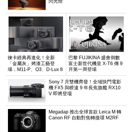
閃光燈
徠卡經典再進化！全新
巴黎 FUJIKINA 盛會倒數
「金屬灰」烤漆工藝登
富士新世代機皇 X-T6 傳 9
場，M11-P、Q3、D-Lux 8
月第一周登場
領銜換裝
Sony 7 月雙機齊發！全域快門電影
機 FX5 與睽違 9 年長焦旗艦 RX10
V 即將登場
Megadap 推出全球首款 Leica M 轉
Canon RF 自動對焦轉接環 M2RF