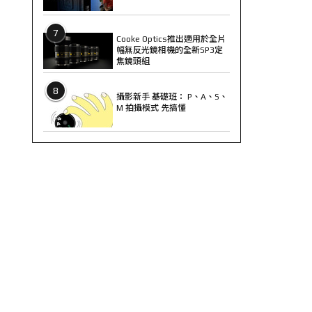
7
Cooke Optics推出適用於全片
幅無反光鏡相機的全新SP3定
焦鏡頭組
8
攝影新手 基礎班： P、A、S、
M 拍攝模式 先搞懂