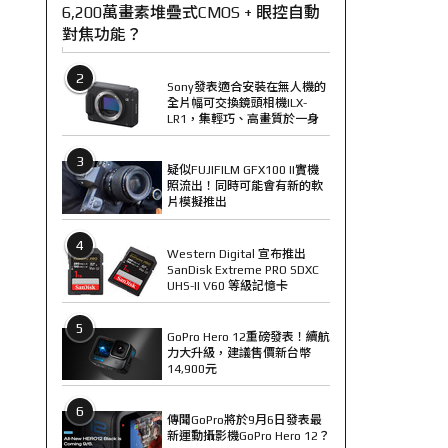
6,200萬畫素堆疊式CMOS + 眼控自動
對焦功能？
2
Sony發表適合安裝在無人機的
全片幅可交換鏡頭相機ILX-
LR1，集輕巧、高畫質於一身
3
疑似FUJIFILM GFX100 II實機
照流出！同時可能會有新的軟
片模擬推出
4
Western Digital 宣布推出
SanDisk Extreme PRO SDXC
UHS-II V60 等級記憶卡
5
GoPro Hero 12重磅發表！續航
力大升級，建議售價新台幣
14,900元
6
傳聞GoPro將於9月6日發表最
新運動攝影機GoPro Hero 12？