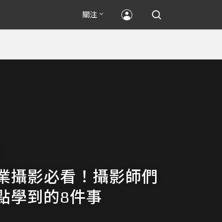
關注
業攝影必看！攝影師們
點學到的8件事