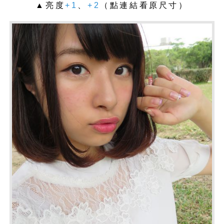
▲亮度
+1
、
+2
（點連結看原尺寸）