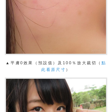
▲平膚0效果
（預設值）
及100％放大裁切（
點
此看原尺寸
）