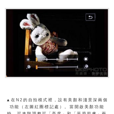
▲在N2的自拍模式裡，設有美顏和淺景深兩個
功能（左圖紅圈標記處）。當開啟美顏功能
時，可進階調整可「亮度」和「平滑肌膚」兩