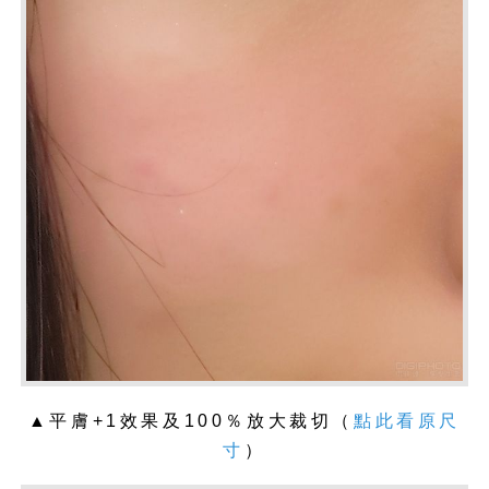
▲平膚+1效果及100％放大裁切（
點此看原尺
寸
）