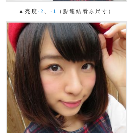
▲亮度
、
（點連結看原尺寸）
-2
-1