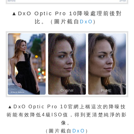
▲DxO Optic Pro 10降噪處理前後對
比。（圖片截自
）
DxO
▲
DxO Optic Pro 10官網上稱這次的降噪技
術能有效降低4級ISO值，得到更清楚純淨的影
像。
（圖片截自
DxO
）