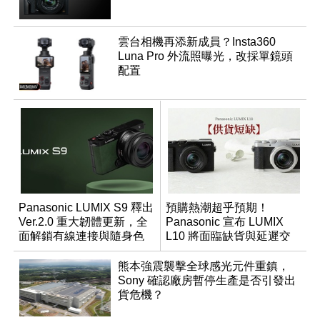
雲台相機再添新成員？Insta360
Luna Pro 外流照曝光，改採單鏡頭
配置
Panasonic LUMIX S9 釋出
預購熱潮超乎預期！
Ver.2.0 重大韌體更新，全
Panasonic 宣布 LUMIX
面解鎖有線連接與隨身色
L10 將面臨缺貨與延遲交
調編輯
貨時間
熊本強震襲擊全球感光元件重鎮，
Sony 確認廠房暫停生產是否引發出
貨危機？