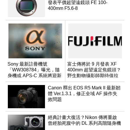
發表平價超望遠鏡頭 FE 100-
400mm F5.6-8
Sony 最新註冊機號
富士傳將於 9 月發表 XF
「WW308784」曝光，隨
400mm 超望遠定焦鏡頭？
身機或 APS-C 系統將迎新
野生動物攝影師期待值拉
成員？
滿
Canon 釋出 EOS R5 Mark II 最新韌
體 Ver.1.3.1，修正全域 AF 操作失
效問題
經典計畫大復活？Nikon 傳將重啟
曾經胎死腹中的 DL 系列高階隨身機