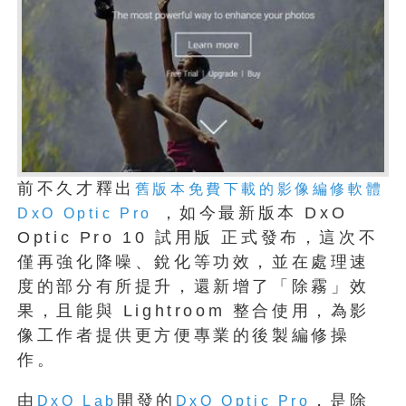
前不久才釋出
舊版本免費下載的影像編修軟體
，如今最新版本 DxO
DxO Optic Pro
Optic Pro 10 試用版 正式發布，這次不
僅再強化降噪、銳化等功效，並在處理速
度的部分有所提升，還新增了「除霧」效
果，且能與 Lightroom 整合使用，為影
像工作者提供更方便專業的後製編修操
作。
由
開發的
，是除
DxO Lab
DxO Optic Pro