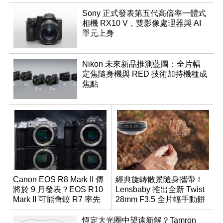
Sony 正式發表第五代高倍率一體式
相機 RX10 V，雙影像處理器與 AI
單元上身
Nikon 未來新品推測藍圖：全片幅
定焦隨身機與 RED 技術加持機種成
焦點
Canon EOS R8 Mark II 傳
經典旋轉散景隨身攜帶！
將於 9 月發表？EOS R10
Lensbaby 推出全新 Twist
Mark II 可能會較 R7 率先
28mm F3.5 全片幅手動餅
推出
乾鏡
恆定大光圈中望遠新解？Tamron