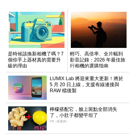
是時候該換新相機了嗎？7
輕巧、高倍率、全片幅到
個你手上器材真的需要升
影音記錄：2026 年最佳旅
級的理由
行相機的選購指南
LUMIX Lab 將迎來重大更新！將於
5 月 20 日上線，支援有線連接與
RAW 檔後製
檸檬搭配它，臉上斑點全部消失
了，小肚子都變平坦了
PR（新素簡）