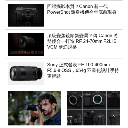
回歸攝影本質？Canon 新一代
PowerShot 隨身機傳今年底前現身
頂級變焦鏡頭新變局？傳 Canon 將
雙鏡合一打造 RF 24-70mm F2L IS
VCM 夢幻規格
Sony 正式發表 FE 100-400mm
F5.6-8 OSS，654g 羽量化設計手持
更輕鬆