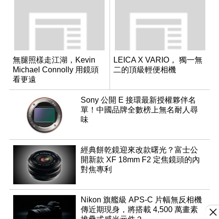
無腿照樣走江湖，Kevin
LEICA X VARIO， 獨一無
Michael Connolly 用鏡頭
二的頂級輕便相機
看更遠
Sony 公開 E 接環最新授權夥伴名
單！中國品牌全數榜上無名耐人尋
味
經典餅乾鏡迎來改款曙光？富士公
開新款 XF 18mm F2 定焦鏡頭的內
對焦專利
Nikon 旗艦級 APS-C 片幅無反相機
傳近期現身，將搭載 4,500 萬畫素