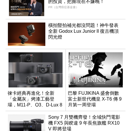
的投資，把握現在不嫌晚！
PR（台灣癌症基金會）
橫拍豎拍補光都沒問題！神牛發表
全新 Godox Lux Junior II 復古機頂
閃光燈
徠卡經典再進化！全新
巴黎 FUJIKINA 盛會倒數
「金屬灰」烤漆工藝登
富士新世代機皇 X-T6 傳 9
場，M11-P、Q3、D-Lux 8
月第一周登場
領銜換裝
Sony 7 月雙機齊發！全域快門電影
機 FX5 與睽違 9 年長焦旗艦 RX10
V 即將登場