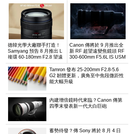
德韓光學大廠聯手打造！
Canon 傳將於 9 月推出全
Samyang 預告 8 月推出 L
新 RF 超望遠變焦鏡頭 RF
接環 60-180mm F2.8 望遠
300-600mm F5.6L IS USM
變焦鏡
Tamron 發布 25-200mm F2.8-5.6
G2 韌體更新，廣角至中焦段微距性
能大幅升級
內建增倍鏡時代來臨？Canon 傳第
四季末發表新一代大白巨砲
蓄勢待發？傳 Sony 將於 8 月 4 日