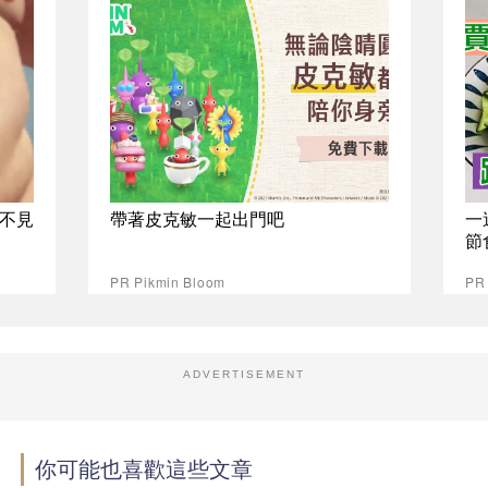
不見
帶著皮克敏一起出門吧
一
節
PR Pikmin Bloom
PR
ADVERTISEMENT
你可能也喜歡這些文章