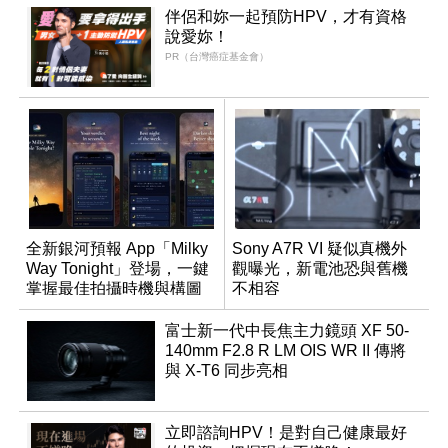
伴侶和妳一起預防HPV，才有資格
說愛妳！
PR（台灣癌症基金會）
全新銀河預報 App「Milky
Sony A7R VI 疑似真機外
Way Tonight」登場，一鍵
觀曝光，新電池恐與舊機
掌握最佳拍攝時機與構圖
不相容
富士新一代中長焦主力鏡頭 XF 50-
140mm F2.8 R LM OIS WR II 傳將
與 X-T6 同步亮相
立即諮詢HPV！是對自己健康最好