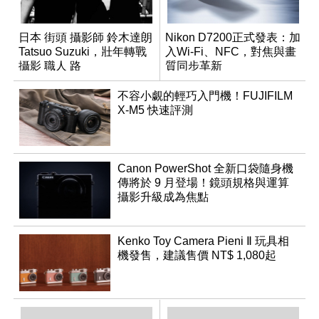
日本 街頭 攝影師 鈴木達朗
Nikon D7200正式發表：加
Tatsuo Suzuki，壯年轉戰
入Wi-Fi、NFC，對焦與畫
攝影 職人 路
質同步革新
不容小覷的輕巧入門機！FUJIFILM
X-M5 快速評測
Canon PowerShot 全新口袋隨身機
傳將於 9 月登場！鏡頭規格與運算
攝影升級成為焦點
Kenko Toy Camera Pieni Ⅱ 玩具相
機發售，建議售價 NT$ 1,080起