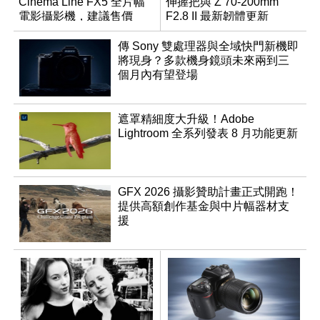
Cinema Line FX5 全片幅
伸握把與 Z 70-200mm
電影攝影機，建議售價
F2.8 II 最新韌體更新
NT$144,980
傳 Sony 雙處理器與全域快門新機即
將現身？多款機身鏡頭未來兩到三
個月內有望登場
遮罩精細度大升級！Adobe
Lightroom 全系列發表 8 月功能更新
GFX 2026 攝影贊助計畫正式開跑！
提供高額創作基金與中片幅器材支
援