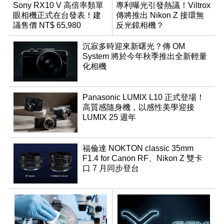
Sony RX10 V 高倍率類單
專利曝光引發熱議！Viltrox
眼相機正式在台發表！建
傳將推出 Nikon Z 接環無
議售價 NT$ 65,980
反光鏡相機？
沉寂多時迎來新曙光？傳 OM
System 將於今年秋季推出全新輕量
化相機
Panasonic LUMIX L10 正式登場！
高質感隨身機，以感性美學迎接
LUMIX 25 週年
福倫達 NOKTON classic 35mm
F1.4 for Canon RF、Nikon Z 雙卡
口 7 月同步登台