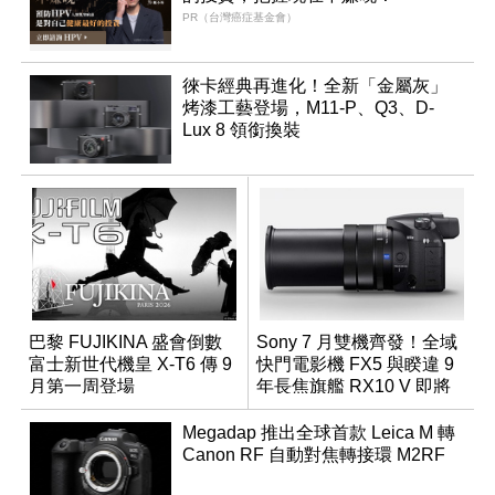
PR（台灣癌症基金會）
徠卡經典再進化！全新「金屬灰」
烤漆工藝登場，M11-P、Q3、D-
Lux 8 領銜換裝
巴黎 FUJIKINA 盛會倒數
Sony 7 月雙機齊發！全域
富士新世代機皇 X-T6 傳 9
快門電影機 FX5 與睽違 9
月第一周登場
年長焦旗艦 RX10 V 即將
登場
Megadap 推出全球首款 Leica M 轉
Canon RF 自動對焦轉接環 M2RF