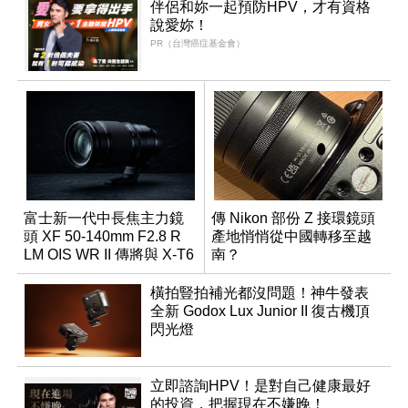
伴侶和妳一起預防HPV，才有資格
說愛妳！
PR（台灣癌症基金會）
富士新一代中長焦主力鏡
傳 Nikon 部份 Z 接環鏡頭
頭 XF 50-140mm F2.8 R
產地悄悄從中國轉移至越
LM OIS WR II 傳將與 X-T6
南？
同步亮相
橫拍豎拍補光都沒問題！神牛發表
全新 Godox Lux Junior II 復古機頂
閃光燈
立即諮詢HPV！是對自己健康最好
的投資，把握現在不嫌晚！