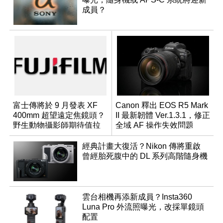
成員？
富士傳將於 9 月發表 XF
Canon 釋出 EOS R5 Mark
400mm 超望遠定焦鏡頭？
II 最新韌體 Ver.1.3.1，修正
野生動物攝影師期待值拉
全域 AF 操作失效問題
滿
經典計畫大復活？Nikon 傳將重啟
曾經胎死腹中的 DL 系列高階隨身機
雲台相機再添新成員？Insta360
Luna Pro 外流照曝光，改採單鏡頭
配置