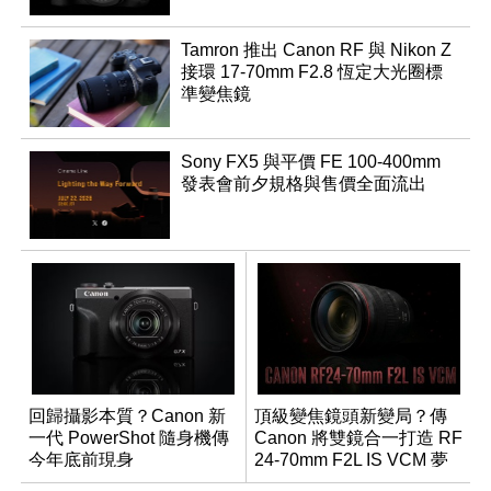
Tamron 推出 Canon RF 與 Nikon Z
接環 17-70mm F2.8 恆定大光圈標
準變焦鏡
Sony FX5 與平價 FE 100-400mm
發表會前夕規格與售價全面流出
回歸攝影本質？Canon 新
頂級變焦鏡頭新變局？傳
一代 PowerShot 隨身機傳
Canon 將雙鏡合一打造 RF
今年底前現身
24-70mm F2L IS VCM 夢
幻規格