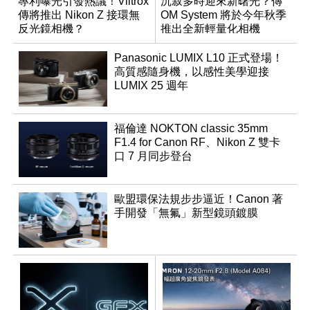
專利曝光引發熱議！Viltrox
沉寂多時迎來新曙光？傳
傳將推出 Nikon Z 接環無
OM System 將於今年秋季
反光鏡相機？
推出全新輕量化相機
Panasonic LUMIX L10 正式登場！
高質感隨身機，以感性美學迎接
LUMIX 25 週年
福倫達 NOKTON classic 35mm
F1.4 for Canon RF、Nikon Z 雙卡
口 7 月同步登台
歐盟環保法規步步逼近！Canon 著
手開發「無氟」新型鏡頭鍍膜