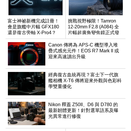
富士神祕新機完成註冊！
挑戰視野極限！Tamron
會是旗艦中片幅 GFX180
12-20mm F2.8 (A084) 全
還是復古旁軸 X-Pro4？
片幅超廣角變焦鏡正式發
表
Canon 傳將為 APS-C 機型導入堆
疊式感光元件！EOS R7 Mark II 或
迎來高速讀出升級
經典復古血統再現？富士下一代旗
艦相機 X-T6 傳將迎來外觀與色彩科
學雙重優化
Nikon 釋蓋 Z50II、D6 與 D780 的
最新韌體更新！針對選單語系及曝
光異常進行修復