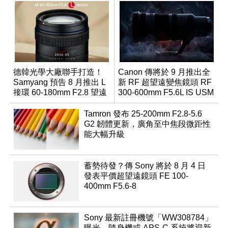
德韓光學大廠聯手打造！
Canon 傳將於 9 月推出全
Samyang 預告 8 月推出 L
新 RF 超望遠變焦鏡頭 RF
接環 60-180mm F2.8 望遠
300-600mm F5.6L IS USM
變焦鏡
Tamron 發布 25-200mm F2.8-5.6
G2 韌體更新，廣角至中焦段微距性
能大幅升級
蓄勢待發？傳 Sony 將於 8 月 4 日
發表平價超望遠鏡頭 FE 100-
400mm F5.6-8
Sony 最新註冊機號「WW308784」
曝光，隨身機或 APS-C 系統將迎新