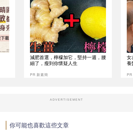
減肥首選，檸檬加它，堅持一週，腰
女
細了，瘦到你懷疑人生
養
PR 新素簡
P
ADVERTISEMENT
你可能也喜歡這些文章