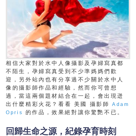
相信大家對於水中人像攝影及孕婦寫真都
不陌生，孕婦寫真受到不少準媽媽們歡
迎，另外站內也有分享過不少關於水中人
像的攝影師作品和經驗，然而你可曾想
過，當這兩個題材結合在一起，會出現迸
出什麼精彩火花？看看 美國 攝影師
Adam
的作品，效果絕對讓你驚艷不已。
Opris
回歸生命之源，紀錄孕育時刻