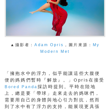
▲攝影者：
Adam Opris
，圖片來源：
My
Modern Met
「擁抱水中的浮力，似乎能讓這些大腹便
便的媽媽們暫時『解放』。」Opris在接受
採訪時提到。平時在陸地
Bored Panda
上，總是要「帶球」走來走去的媽咪們，
需要用自己的身體與地心引力對抗，然而
到了水中有了浮力的支持，能展現更具張