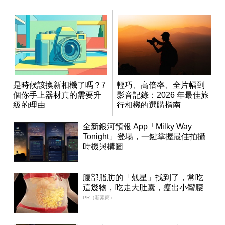
是時候該換新相機了嗎？7
輕巧、高倍率、全片幅到
個你手上器材真的需要升
影音記錄：2026 年最佳旅
級的理由
行相機的選購指南
全新銀河預報 App「Milky Way
Tonight」登場，一鍵掌握最佳拍攝
時機與構圖
腹部脂肪的「剋星」找到了，常吃
這幾物，吃走大肚囊，瘦出小蠻腰
PR（新素簡）