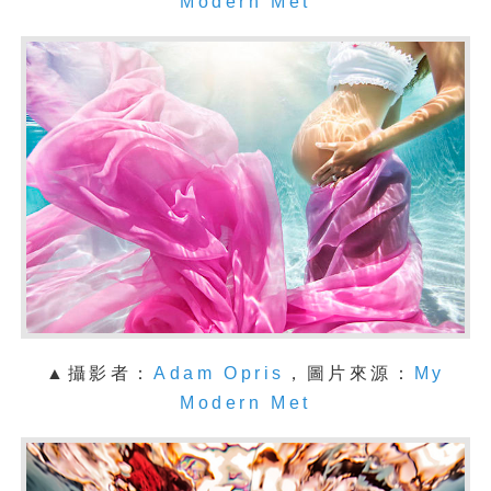
Modern Met
▲攝影者：
Adam Opris
，圖片來源：
My
Modern Met