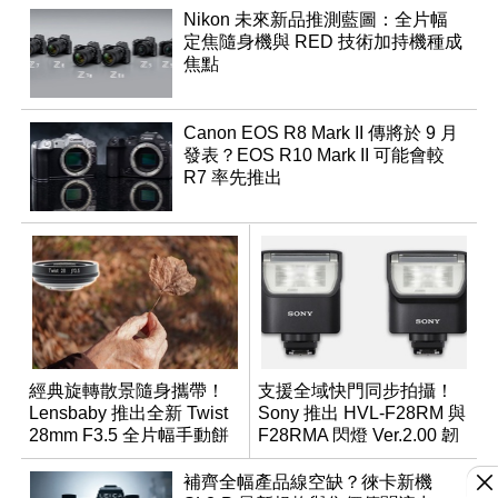
Nikon 未來新品推測藍圖：全片幅
定焦隨身機與 RED 技術加持機種成
焦點
Canon EOS R8 Mark II 傳將於 9 月
發表？EOS R10 Mark II 可能會較
R7 率先推出
經典旋轉散景隨身攜帶！
支援全域快門同步拍攝！
Lensbaby 推出全新 Twist
Sony 推出 HVL-F28RM 與
28mm F3.5 全片幅手動餅
F28RMA 閃燈 Ver.2.00 韌
乾鏡
體
補齊全幅產品線空缺？徠卡新機