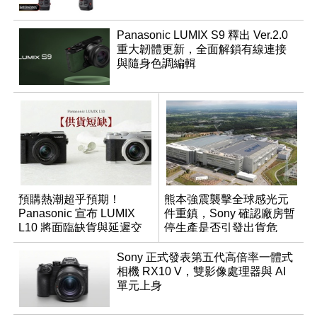
Panasonic LUMIX S9 釋出 Ver.2.0
重大韌體更新，全面解鎖有線連接
與隨身色調編輯
預購熱潮超乎預期！
熊本強震襲擊全球感光元
Panasonic 宣布 LUMIX
件重鎮，Sony 確認廠房暫
L10 將面臨缺貨與延遲交
停生產是否引發出貨危
貨時間
機？
Sony 正式發表第五代高倍率一體式
相機 RX10 V，雙影像處理器與 AI
單元上身