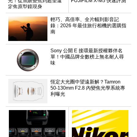
光！從魚眼變焦到超望遠
FUJIFILM X-M5 快速評測
定焦原型鏡現身
輕巧、高倍率、全片幅到影音記
錄：2026 年最佳旅行相機的選購指
南
Sony 公開 E 接環最新授權夥伴名
單！中國品牌全數榜上無名耐人尋
味
恆定大光圈中望遠新解？Tamron
50-130mm F2.8 內變焦光學系統專
利曝光