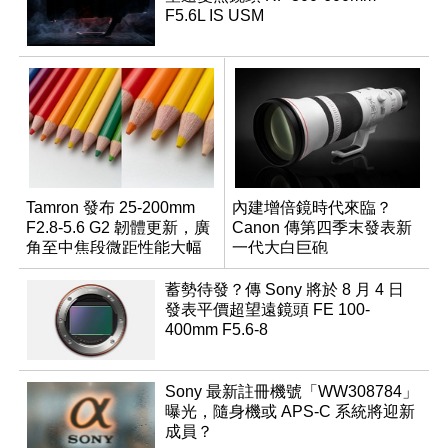
F5.6L IS USM
Tamron 發布 25-200mm
內建增倍鏡時代來臨？
F2.8-5.6 G2 韌體更新，廣
Canon 傳第四季末發表新
角至中焦段微距性能大幅
一代大白巨砲
升級
蓄勢待發？傳 Sony 將於 8 月 4 日
發表平價超望遠鏡頭 FE 100-
400mm F5.6-8
Sony 最新註冊機號「WW308784」
曝光，隨身機或 APS-C 系統將迎新
成員？