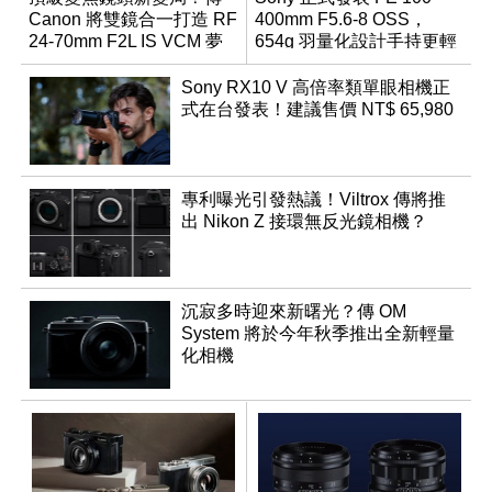
Canon 將雙鏡合一打造 RF
400mm F5.6-8 OSS，
24-70mm F2L IS VCM 夢
654g 羽量化設計手持更輕
幻規格
鬆
Sony RX10 V 高倍率類單眼相機正
式在台發表！建議售價 NT$ 65,980
專利曝光引發熱議！Viltrox 傳將推
出 Nikon Z 接環無反光鏡相機？
沉寂多時迎來新曙光？傳 OM
System 將於今年秋季推出全新輕量
化相機