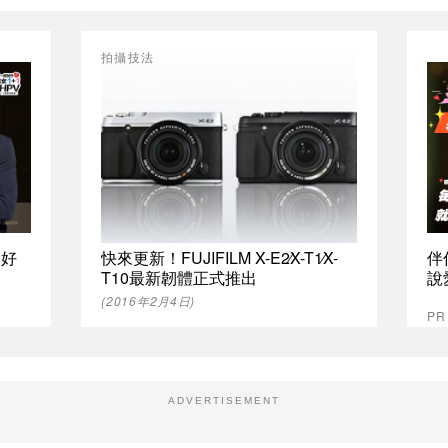
拍攝技法
最好
快來更新！FUJIFILM X-E2∕X-T1∕X-
伴
T10最新韌體正式推出
說
(2016年2月4日)
P
ADVERTISEMENT