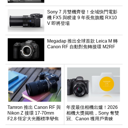
Sony 7 月雙機齊發！全域快門電影
機 FX5 與睽違 9 年長焦旗艦 RX10
V 即將登場
Megadap 推出全球首款 Leica M 轉
Canon RF 自動對焦轉接環 M2RF
Tamron 推出 Canon RF 與
年度最佳相機出爐！2026
Nikon Z 接環 17-70mm
相機大獎揭曉，Sony 奪雙
F2.8 恆定大光圈標準變焦
冠、Canon 獲用戶青睞
鏡