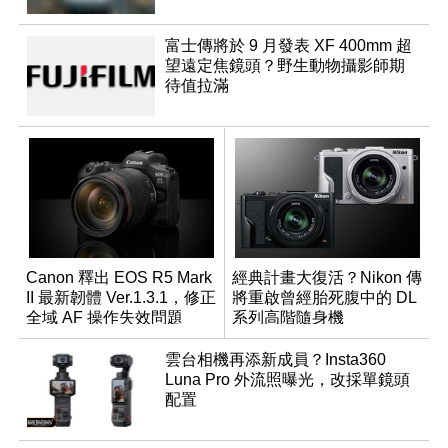
富士傳將於 9 月發表 XF 400mm 超
望遠定焦鏡頭？野生動物攝影師期
待值拉滿
Canon 釋出 EOS R5 Mark
經典計畫大復活？Nikon 傳
II 最新韌體 Ver.1.3.1，修正
將重啟曾經胎死腹中的 DL
全域 AF 操作失效問題
系列高階隨身機
雲台相機再添新成員？Insta360
Luna Pro 外流照曝光，改採單鏡頭
配置