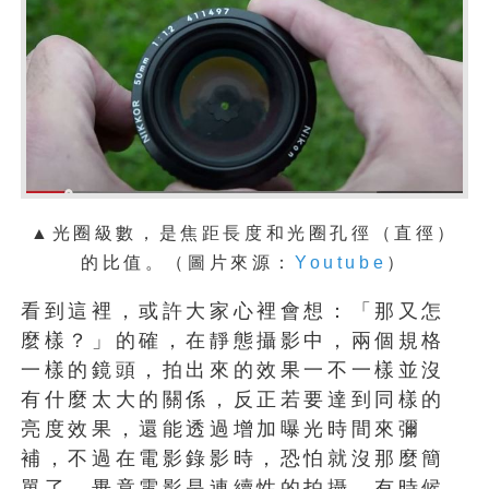
▲光圈級數，是焦距長度和光圈孔徑（直徑）
的比值。（圖片來源：
Youtube
）
看到這裡，或許大家心裡會想：「那又怎
麼樣？」的確，在靜態攝影中，兩個規格
一樣的鏡頭，拍出來的效果一不一樣並沒
有什麼太大的關係，反正若要達到同樣的
亮度效果，還能透過增加曝光時間來彌
補，不過在電影錄影時，恐怕就沒那麼簡
單了，畢竟電影是連續性的拍攝，有時候