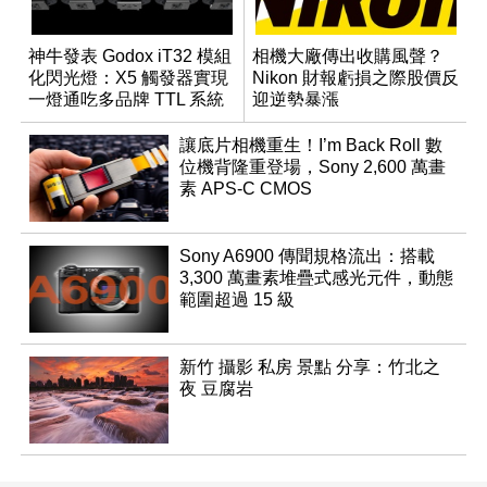
神牛發表 Godox iT32 模組
相機大廠傳出收購風聲？
化閃光燈：X5 觸發器實現
Nikon 財報虧損之際股價反
一燈通吃多品牌 TTL 系統
迎逆勢暴漲
讓底片相機重生！I’m Back Roll 數
位機背隆重登場，Sony 2,600 萬畫
素 APS-C CMOS
Sony A6900 傳聞規格流出：搭載
3,300 萬畫素堆疊式感光元件，動態
範圍超過 15 級
新竹 攝影 私房 景點 分享：竹北之
夜 豆腐岩