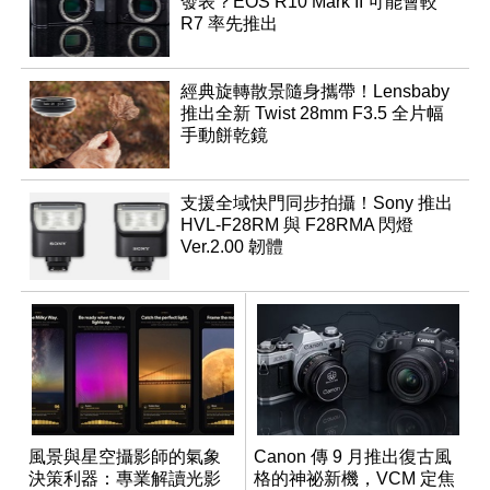
發表？EOS R10 Mark II 可能會較
R7 率先推出
經典旋轉散景隨身攜帶！Lensbaby
推出全新 Twist 28mm F3.5 全片幅
手動餅乾鏡
支援全域快門同步拍攝！Sony 推出
HVL-F28RM 與 F28RMA 閃燈
Ver.2.00 韌體
風景與星空攝影師的氣象
Canon 傳 9 月推出復古風
決策利器：專業解讀光影
格的神祕新機，VCM 定焦