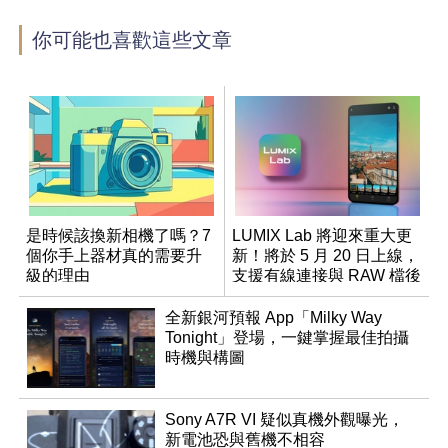
你可能也喜歡這些文章
是時候該換新相機了嗎？7
LUMIX Lab 將迎來重大更
個你手上器材真的需要升
新！將於 5 月 20 日上線，
級的理由
支援有線連接與 RAW 檔後
製
全新銀河預報 App「Milky Way
Tonight」登場，一鍵掌握最佳拍攝
時機與構圖
Sony A7R VI 疑似真機外觀曝光，
新電池恐與舊機不相容