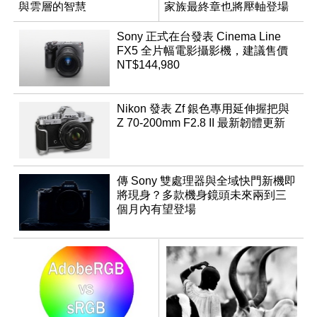
與雲層的智慧
家族最終章也將壓軸登場
App「Atmos」登場
Sony 正式在台發表 Cinema Line
FX5 全片幅電影攝影機，建議售價
NT$144,980
Nikon 發表 Zf 銀色專用延伸握把與
Z 70-200mm F2.8 II 最新韌體更新
傳 Sony 雙處理器與全域快門新機即
將現身？多款機身鏡頭未來兩到三
個月內有望登場