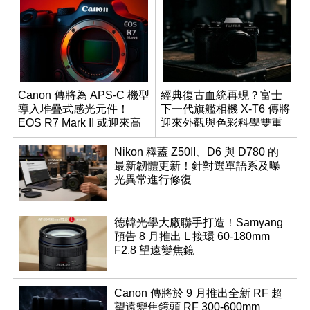
Canon 傳將為 APS-C 機型
經典復古血統再現？富士
導入堆疊式感光元件！
下一代旗艦相機 X-T6 傳將
EOS R7 Mark II 或迎來高
迎來外觀與色彩科學雙重
速讀出升級
優化
Nikon 釋蓋 Z50II、D6 與 D780 的
最新韌體更新！針對選單語系及曝
光異常進行修復
德韓光學大廠聯手打造！Samyang
預告 8 月推出 L 接環 60-180mm
F2.8 望遠變焦鏡
Canon 傳將於 9 月推出全新 RF 超
望遠變焦鏡頭 RF 300-600mm