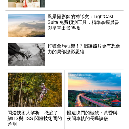
風景攝影師的神隊友：LightCast
Suite 免費預測工具，精準掌握晨昏
與星空出景時機
打破全局框架！7 個讓照片更有想像
力的局部攝影思維
閃燈技術大解析！徹底了
慢速快門的極致：黃昏與
解HS與HSS 閃燈技術間的
夜間車軌的長曝訣竅
差別