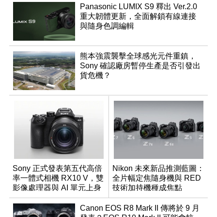
Panasonic LUMIX S9 釋出 Ver.2.0
重大韌體更新，全面解鎖有線連接
與隨身色調編輯
熊本強震襲擊全球感光元件重鎮，
Sony 確認廠房暫停生產是否引發出
貨危機？
Sony 正式發表第五代高倍
Nikon 未來新品推測藍圖：
率一體式相機 RX10 V，雙
全片幅定焦隨身機與 RED
影像處理器與 AI 單元上身
技術加持機種成焦點
Canon EOS R8 Mark II 傳將於 9 月