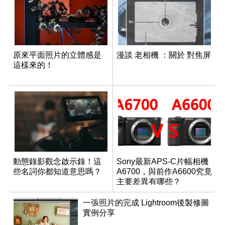
原來平面照片的立體感是
漫談 老相機 ：關於 對焦屏
這樣來的！
動態錄影觀念啟示錄！這
Sony最新APS-C片幅相機
些名詞你都知道意思嗎？
A6700，與前作A6600究竟
主要差異有哪些？
一張照片的完成 Lightroom後製修圖
實例分享