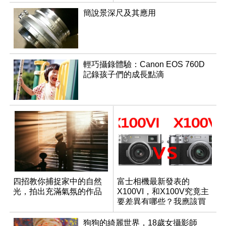
簡說景深尺及其應用
輕巧攝錄體驗：Canon EOS 760D
記錄孩子們的成長點滴
四招教你捕捉家中的自然
富士相機最新發表的
光，拍出充滿氣氛的作品
X100VI，和X100V究竟主
要差異有哪些？我應該買
哪一台？
狗狗的綺麗世界，18歲女攝影師