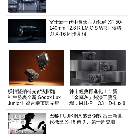
富士新一代中長焦主力鏡頭 XF 50-
140mm F2.8 R LM OIS WR II 傳將
與 X-T6 同步亮相
橫拍豎拍補光都沒問題！
徠卡經典再進化！全新
神牛發表全新 Godox Lux
「金屬灰」烤漆工藝登
Junior II 復古機頂閃光燈
場，M11-P、Q3、D-Lux 8
領銜換裝
巴黎 FUJIKINA 盛會倒數 富士新世
代機皇 X-T6 傳 9 月第一周登場