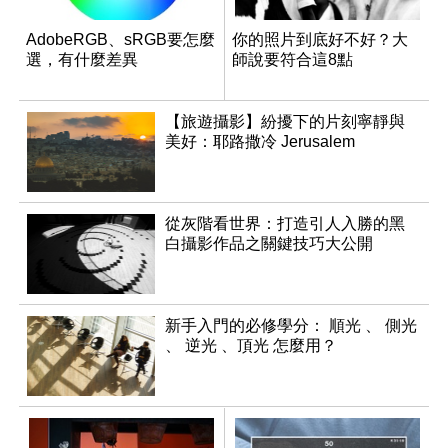
AdobeRGB、sRGB要怎麼
你的照片到底好不好？大
選，有什麼差異
師說要符合這8點
【旅遊攝影】紛擾下的片刻寧靜與
美好：耶路撒冷 Jerusalem
從灰階看世界：打造引人入勝的黑
白攝影作品之關鍵技巧大公開
新手入門的必修學分： 順光 、 側光
、 逆光 、頂光 怎麼用？