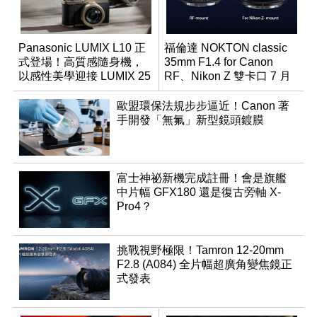
Panasonic LUMIX L10 正
福倫達 NOKTON classic
式登場！高質感隨身機，
35mm F1.4 for Canon
以感性美學迎接 LUMIX 25
RF、Nikon Z 雙卡口 7 月
週年
同步登台
歐盟環保法規步步逼近！Canon 著
手開發「無氟」新型鏡頭鍍膜
富士神祕新機完成註冊！會是旗艦
中片幅 GFX180 還是復古旁軸 X-
Pro4？
挑戰視野極限！Tamron 12-20mm
F2.8 (A084) 全片幅超廣角變焦鏡正
式發表