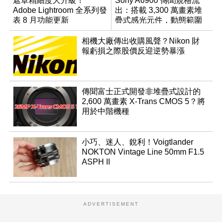
遮罩精細度大升級！
Sony A6900 傳聞規格流
Adobe Lightroom 全系列發
出：搭載 3,300 萬畫素堆
表 8 月功能更新
疊式感光元件，動態範圍
超過 15 級
相機大廠傳出收購風聲？Nikon 財
報虧損之際股價反迎逆勢暴漲
傳聞富士正式開發非堆疊式設計的
2,600 萬畫素 X-Trans CMOS 5？將
用於中階機種
小巧、迷人、銳利！Voigtlander
NOKTON Vintage Line 50mm F1.5
ASPH II
ADVERTISEMENT