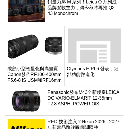
銷量力壓 M 系列！Leica Q 系列成
品牌營收主力，傳今秋將再推 Q3
43 Monochrom
兼顧小型輕量化與高畫質
Olympus E-PL6 發表，細
Canon發佈RF100-400mm
部功能微進化
F5.6-8 IS USM和RF16mm
F2.8 STM
Panasonic發布M43全新鏡皇LEICA
DG VARIO-ELMARIT 12-35mm
F2.8 ASPH. POWER OIS
RED 技術注入？Nikon 2026 - 2027
年新韋品路線圖傳聞匯整