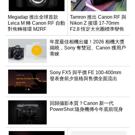
Megadap 推出全球首款
Tamron 推出 Canon RF 與
Leica M 轉 Canon RF 自動
Nikon Z 接環 17-70mm
對焦轉接環 M2RF
F2.8 恆定大光圈標準變焦
鏡
年度最佳相機出爐！2026 相機大獎
揭曉，Sony 奪雙冠、Canon 獲用戶
青睞
Sony FX5 與平價 FE 100-400mm
發表會前夕規格與售價全面流出
回歸攝影本質？Canon 新一代
PowerShot 隨身機傳今年底前現身