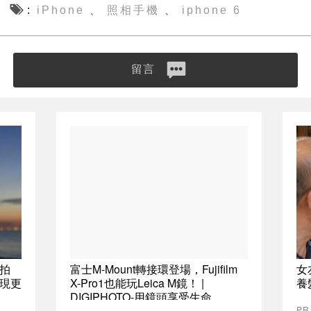
iPhone
照相手機
iphone 6
、
、
留言
拍
富士M-Mount轉接環登場，Fujifilm
女
現更
X-Pro1也能玩Leica M鏡！ |
養
DIGIPHOTO-用鏡頭享受生命
P