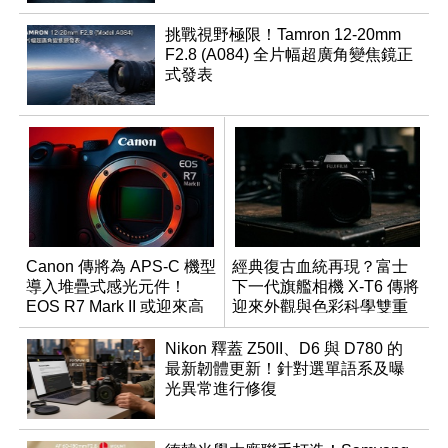
挑戰視野極限！Tamron 12-20mm
F2.8 (A084) 全片幅超廣角變焦鏡正
式發表
Canon 傳將為 APS-C 機型
經典復古血統再現？富士
導入堆疊式感光元件！
下一代旗艦相機 X-T6 傳將
EOS R7 Mark II 或迎來高
迎來外觀與色彩科學雙重
速讀出升級
優化
Nikon 釋蓋 Z50II、D6 與 D780 的
最新韌體更新！針對選單語系及曝
光異常進行修復