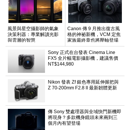
風景與星空攝影師的氣象
Canon 傳 9 月推出復古風
決策利器：專業解讀光影
格的神祕新機，VCM 定焦
與雲層的智慧
家族最終章也將壓軸登場
App「Atmos」登場
Sony 正式在台發表 Cinema Line
FX5 全片幅電影攝影機，建議售價
NT$144,980
Nikon 發表 Zf 銀色專用延伸握把與
Z 70-200mm F2.8 II 最新韌體更新
傳 Sony 雙處理器與全域快門新機即
將現身？多款機身鏡頭未來兩到三
個月內有望登場