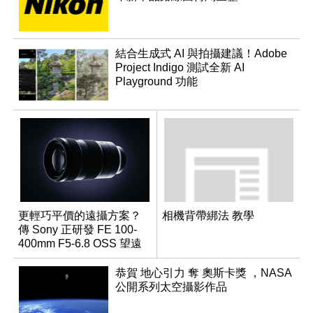
結合生成式 AI 與拍攝建議！Adobe
Project Indigo 測試全新 AI
Playground 功能
更輕巧平價的遠攝方案？
相機背帶綁法 教學
傳 Sony 正研發 FE 100-
400mm F5-6.8 OSS 望遠
變焦鏡頭
恭賀 地心引力 奪 奧斯卡獎 ，NASA
公開系列太空攝影作品