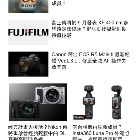
成員？
富士傳將於 9 月發表 XF 400mm 超
望遠定焦鏡頭？野生動物攝影師期
待值拉滿
Canon 釋出 EOS R5 Mark II 最新韌
體 Ver.1.3.1，修正全域 AF 操作失
效問題
經典計畫大復活？Nikon 傳
雲台相機再添新成員？
將重啟曾經胎死腹中的 DL
Insta360 Luna Pro 外流照
系列高階隨身機
曝光，改採單鏡頭配置