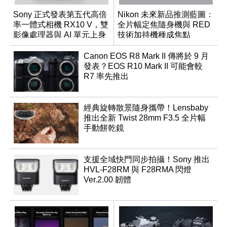
Sony 正式發表第五代高倍
Nikon 未來新品推測藍圖：
率一體式相機 RX10 V，雙
全片幅定焦隨身機與 RED
影像處理器與 AI 單元上身
技術加持機種成焦點
Canon EOS R8 Mark II 傳將於 9 月
發表？EOS R10 Mark II 可能會較
R7 率先推出
經典旋轉散景隨身攜帶！Lensbaby
推出全新 Twist 28mm F3.5 全片幅
手動餅乾鏡
支援全域快門同步拍攝！Sony 推出
HVL-F28RM 與 F28RMA 閃燈
Ver.2.00 韌體