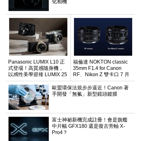
化相機
Panasonic LUMIX L10 正
福倫達 NOKTON classic
式登場！高質感隨身機，
35mm F1.4 for Canon
以感性美學迎接 LUMIX 25
RF、Nikon Z 雙卡口 7 月
週年
同步登台
歐盟環保法規步步逼近！Canon 著
手開發「無氟」新型鏡頭鍍膜
富士神祕新機完成註冊！會是旗艦
中片幅 GFX180 還是復古旁軸 X-
Pro4？