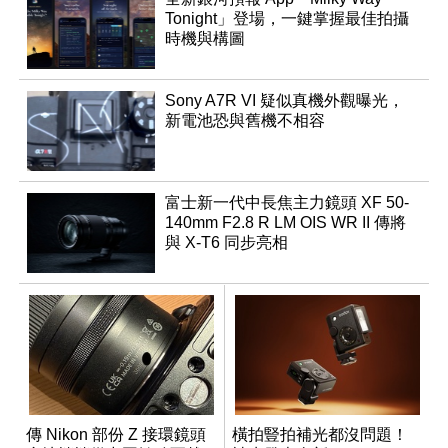
Tonight」登場，一鍵掌握最佳拍攝
時機與構圖
Sony A7R VI 疑似真機外觀曝光，
新電池恐與舊機不相容
富士新一代中長焦主力鏡頭 XF 50-
140mm F2.8 R LM OIS WR II 傳將
與 X-T6 同步亮相
傳 Nikon 部份 Z 接環鏡頭
橫拍豎拍補光都沒問題！