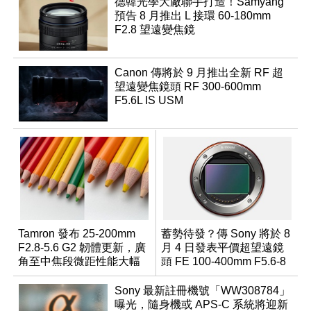
德韓光學大廠聯手打造！Samyang
預告 8 月推出 L 接環 60-180mm
F2.8 望遠變焦鏡
Canon 傳將於 9 月推出全新 RF 超
望遠變焦鏡頭 RF 300-600mm
F5.6L IS USM
Tamron 發布 25-200mm
蓄勢待發？傳 Sony 將於 8
F2.8-5.6 G2 韌體更新，廣
月 4 日發表平價超望遠鏡
角至中焦段微距性能大幅
頭 FE 100-400mm F5.6-8
升級
Sony 最新註冊機號「WW308784」
曝光，隨身機或 APS-C 系統將迎新