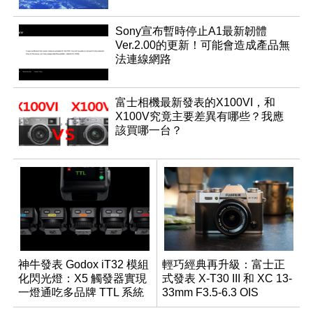
Sony宣布暫時停止A1最新韌體
Ver.2.00的更新！可能會造成產品無
法連線網路
富士相機最新發表的X100VI，和
X100V究竟主要差異有哪些？我應
該買哪一台？
神牛發表 Godox iT32 模組
輕巧經典再升級：富士正
化閃光燈：X5 觸發器實現
式發表 X-T30 III 和 XC 13-
一燈通吃多品牌 TTL 系統
33mm F3.5-6.3 OIS