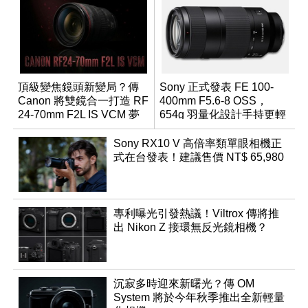
頂級變焦鏡頭新變局？傳
Sony 正式發表 FE 100-
Canon 將雙鏡合一打造 RF
400mm F5.6-8 OSS，
24-70mm F2L IS VCM 夢
654g 羽量化設計手持更輕
幻規格
鬆
Sony RX10 V 高倍率類單眼相機正
式在台發表！建議售價 NT$ 65,980
專利曝光引發熱議！Viltrox 傳將推
出 Nikon Z 接環無反光鏡相機？
沉寂多時迎來新曙光？傳 OM
System 將於今年秋季推出全新輕量