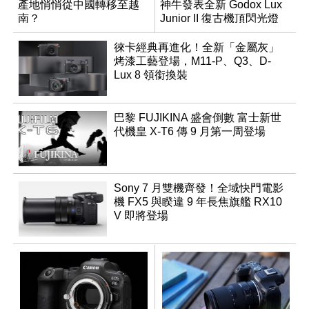
產地悄悄從中國轉移至越
神牛發表全新 Godox Lux
南？
Junior II 復古機頂閃光燈
徠卡經典再進化！全新「金屬灰」
烤漆工藝登場，M11-P、Q3、D-
Lux 8 領銜換裝
巴黎 FUJIKINA 盛會倒數 富士新世
代機皇 X-T6 傳 9 月第一周登場
Sony 7 月雙機齊發！全域快門電影
機 FX5 與睽違 9 年長焦旗艦 RX10
V 即將登場