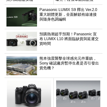
Panasonic LUMIX S9 釋出 Ver.2.0
重大韌體更新，全面解鎖有線連接
與隨身色調編輯
預購熱潮超乎預期！Panasonic 宣
布 LUMIX L10 將面臨缺貨與延遲交
貨時間
熊本強震襲擊全球感光元件重鎮，
Sony 確認廠房暫停生產是否引發出
貨危機？