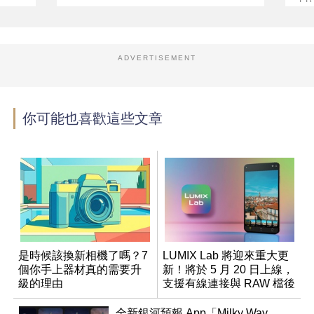
ADVERTISEMENT
你可能也喜歡這些文章
是時候該換新相機了嗎？7
LUMIX Lab 將迎來重大更
個你手上器材真的需要升
新！將於 5 月 20 日上線，
級的理由
支援有線連接與 RAW 檔後
製
全新銀河預報 App「Milky Way