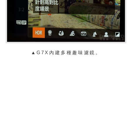
▲G7X內建多種趣味濾鏡。