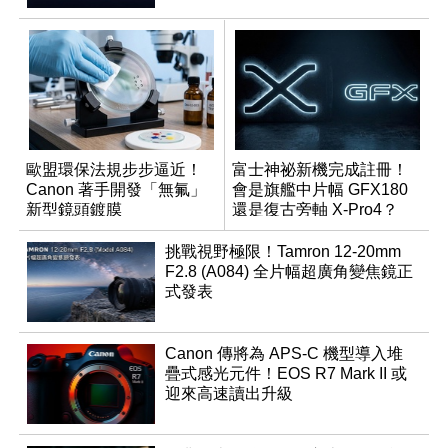
歐盟環保法規步步逼近！
富士神祕新機完成註冊！
Canon 著手開發「無氟」
會是旗艦中片幅 GFX180
新型鏡頭鍍膜
還是復古旁軸 X-Pro4？
挑戰視野極限！Tamron 12-20mm
F2.8 (A084) 全片幅超廣角變焦鏡正
式發表
Canon 傳將為 APS-C 機型導入堆
疊式感光元件！EOS R7 Mark II 或
迎來高速讀出升級