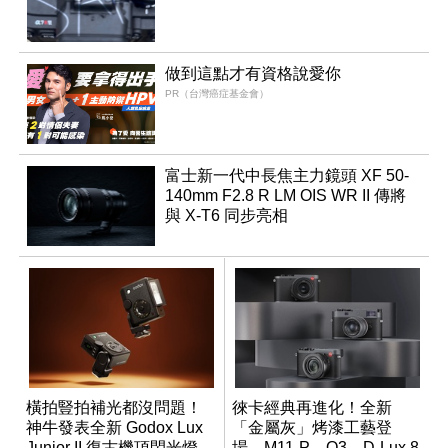
做到這點才有資格說愛你
PR（台灣癌症基金會）
富士新一代中長焦主力鏡頭 XF 50-
140mm F2.8 R LM OIS WR II 傳將
與 X-T6 同步亮相
橫拍豎拍補光都沒問題！
徠卡經典再進化！全新
神牛發表全新 Godox Lux
「金屬灰」烤漆工藝登
Junior II 復古機頂閃光燈
場，M11-P、Q3、D-Lux 8