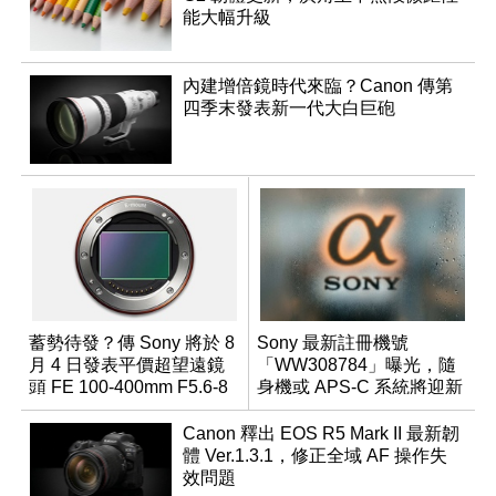
能大幅升級
內建增倍鏡時代來臨？Canon 傳第
四季末發表新一代大白巨砲
蓄勢待發？傳 Sony 將於 8
Sony 最新註冊機號
月 4 日發表平價超望遠鏡
「WW308784」曝光，隨
頭 FE 100-400mm F5.6-8
身機或 APS-C 系統將迎新
成員？
Canon 釋出 EOS R5 Mark II 最新韌
體 Ver.1.3.1，修正全域 AF 操作失
效問題