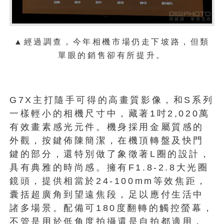
▲經過調查，今年相機市場仍走下坡路，但類
單眼的銷售卻有所提升。
G7X主打隨手可得的高畫質影像，和S系列
一樣輕小的相機尺寸中，藏著1吋2,020萬
有效畫素感光元件。機身採用金屬質感的
外觀，按鍵佈陳簡潔，在機頂轉盤及快門
鍵的部分，還特別做了象徵著L圈的設計，
具有典雅的時尚感。擁有F1.8-2.8大光圈
鏡頭，提供相當於24-100mm等效焦距，
囊括超廣角到望遠焦段，足以應付生活中
諸多場景。配備可180度翻轉的觸控螢幕，
不管是用於低角度拍攝還是自拍都適用，