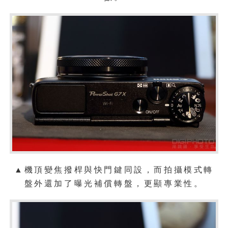
▲機頂變焦撥桿與快門鍵同設，而拍攝模式轉
盤外還加了曝光補償轉盤，更顯專業性。