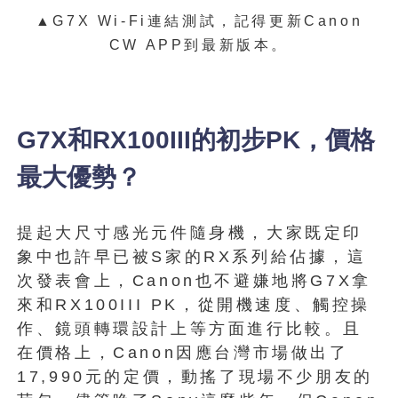
▲G7X Wi-Fi連結測試，記得更新Canon
CW APP到最新版本。
G7X和RX100III的初步PK，價格
最大優勢？
提起大尺寸感光元件隨身機，大家既定印
象中也許早已被S家的RX系列給佔據，這
次發表會上，Canon也不避嫌地將G7X拿
來和RX100III PK，從開機速度、觸控操
作、鏡頭轉環設計上等方面進行比較。且
在價格上，Canon因應台灣市場做出了
17,990元的定價，動搖了現場不少朋友的