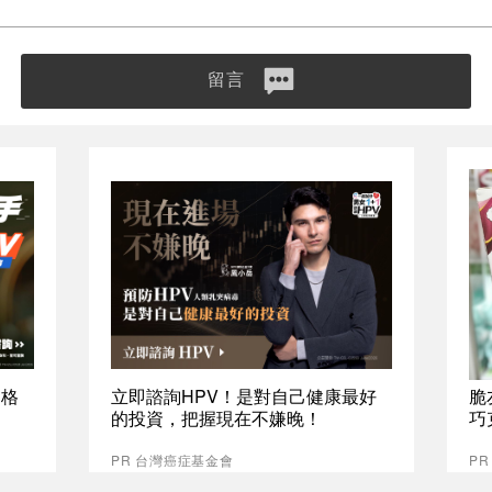
留言
資格
立即諮詢HPV！是對自己健康最好
脆
的投資，把握現在不嫌晚！
巧
PR 台灣癌症基金會
P