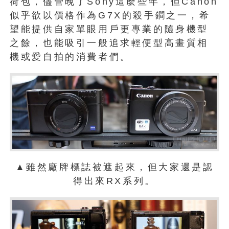
荷包，儘管晚了Sony這麼些年，但Canon
似乎欲以價格作為G7X的殺手鐧之一，希
望能提供自家單眼用戶更專業的隨身機型
之餘，也能吸引一般追求輕便型高畫質相
機或愛自拍的消費者們。
▲雖然廠牌標誌被遮起來，但大家還是認
得出來RX系列。