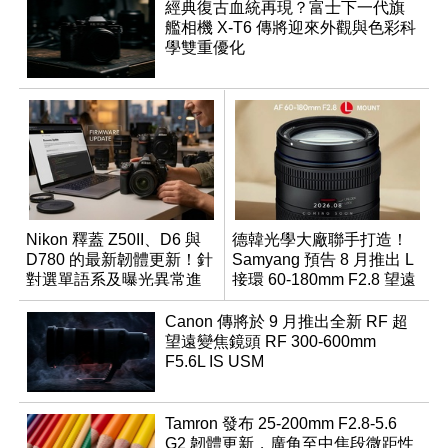
經典復古血統再現？富士下一代旗
艦相機 X-T6 傳將迎來外觀與色彩科
學雙重優化
Nikon 釋蓋 Z50II、D6 與
德韓光學大廠聯手打造！
D780 的最新韌體更新！針
Samyang 預告 8 月推出 L
對選單語系及曝光異常進
接環 60-180mm F2.8 望遠
行修復
變焦鏡
Canon 傳將於 9 月推出全新 RF 超
望遠變焦鏡頭 RF 300-600mm
F5.6L IS USM
Tamron 發布 25-200mm F2.8-5.6
G2 韌體更新，廣角至中焦段微距性