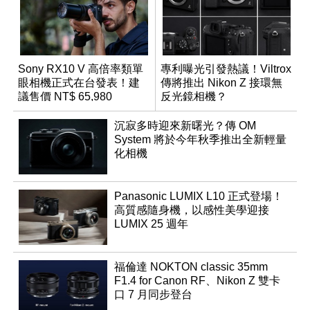
Sony RX10 V 高倍率類單
專利曝光引發熱議！Viltrox
眼相機正式在台發表！建
傳將推出 Nikon Z 接環無
議售價 NT$ 65,980
反光鏡相機？
沉寂多時迎來新曙光？傳 OM
System 將於今年秋季推出全新輕量
化相機
Panasonic LUMIX L10 正式登場！
高質感隨身機，以感性美學迎接
LUMIX 25 週年
福倫達 NOKTON classic 35mm
F1.4 for Canon RF、Nikon Z 雙卡
口 7 月同步登台