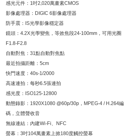
感光元件：1吋2,020萬畫素
CMOS
影像處理器：DIGIC 6影像處理器
防手震：IS光學影像穩定器
鏡頭：4.2X光學變焦，等效焦段24-100mm，可用光圈
F1.8-F2.8
自動對焦：31點自動對焦點
最近拍攝距離：5cm
快門速度：40s-1/2000
高速連拍：每秒6.5張連拍
感光度：ISO125-12800
動態錄影：1920X1080 @60p/30p，MPEG-4 / H.264編
碼，立體聲收音
無線連結：內建Wi-Fi、NFC
螢幕：3吋104萬畫素上掀180度觸控螢幕