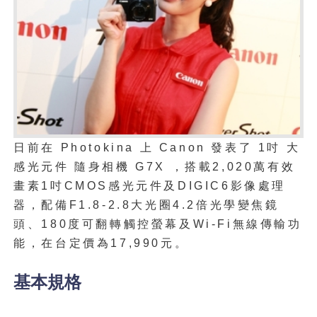
日前在 Photokina 上 Canon 發表了 1吋 大
感光元件 隨身相機 G7X ，搭載2,020萬有效
畫素1吋CMOS感光元件及DIGIC6影像處理
器，配備F1.8-2.8大光圈4.2倍光學變焦鏡
頭、180度可翻轉觸控螢幕及Wi-Fi無線傳輸功
能，在台定價為17,990元。
基本規格