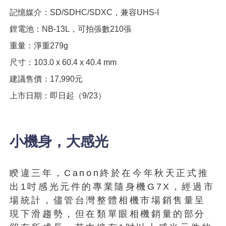
記憶媒介：SD/SDHC/SDXC，兼容UHS-I
鋰電池：NB-13L，可拍張數210張
重量：淨重279g
尺寸：103.0 x 60.4 x 40.4 mm
建議售價：17,990元
上市日期：即日起（9/23）
小機身，大感光
睽違三年，Canon終於在今年秋天正式推
出1吋感光元件的專業隨身機G7X，經過市
場統計，儘管台灣整體相機市場銷售量呈
現下滑趨勢，但在類單眼相機銷量的部分