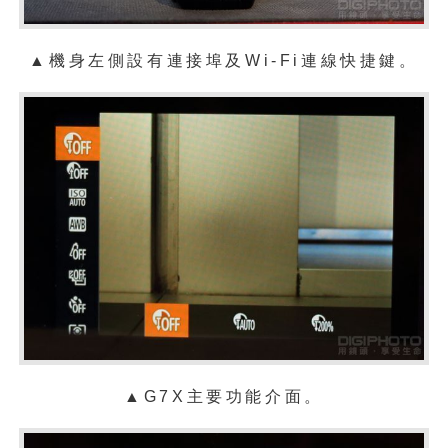
▲機身左側設有連接埠及Wi-Fi連線快捷鍵。
▲G7X主要功能介面。