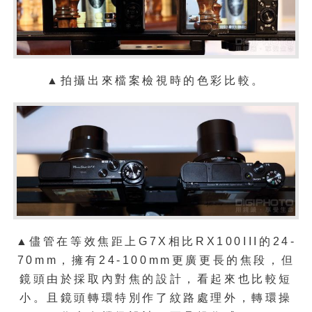
▲拍攝出來檔案檢視時的色彩比較。
▲儘管在等效焦距上G7X相比RX100III的
24-
70mm，
擁有24-100mm更廣更長的焦段，但
鏡頭由於採取內對焦的設計，看起來也比較短
小。且鏡頭轉環特別作了紋路處理外，轉環操