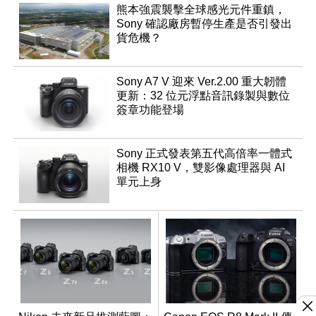
熊本強震襲擊全球感光元件重鎮，
Sony 確認廠房暫停生產是否引發出
貨危機？
Sony A7 V 迎來 Ver.2.00 重大韌體
更新：32 位元浮點音訊錄製與數位
簽章功能登場
Sony 正式發表第五代高倍率一體式
相機 RX10 V，雙影像處理器與 AI
單元上身