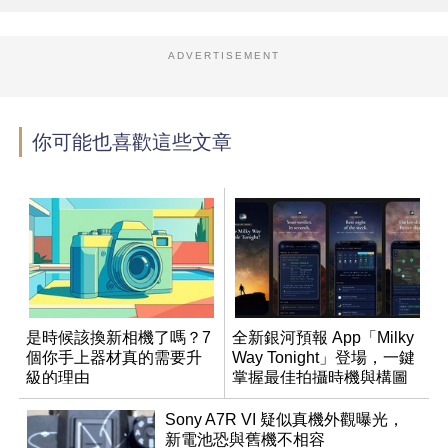
ADVERTISEMENT
你可能也喜歡這些文章
是時候該換新相機了嗎？7
全新銀河預報 App「Milky
個你手上器材真的需要升
Way Tonight」登場，一鍵
級的理由
掌握最佳拍攝時機與構圖
Sony A7R VI 疑似真機外觀曝光，
新電池恐與舊機不相容