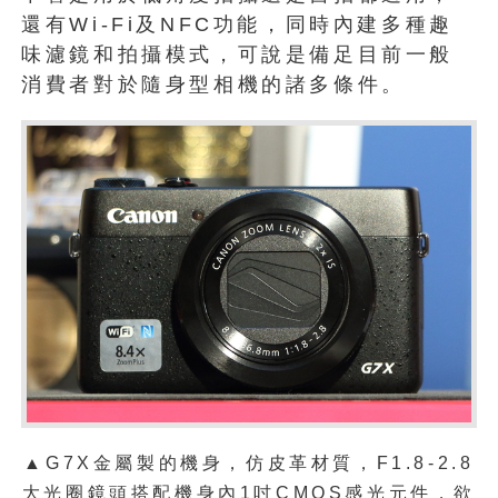
還有Wi-Fi及NFC功能，同時內建多種趣
味濾鏡和拍攝模式，可說是備足目前一般
消費者對於隨身型相機的諸多條件。
▲G7X金屬製的機身，仿皮革材質，
F1.8-2.8
大光圈鏡頭搭配機身內1吋CMOS感光元件，欲