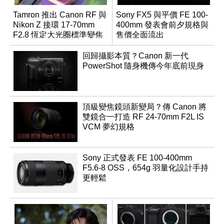
Tamron 推出 Canon RF 與
Sony FX5 與平價 FE 100-
Nikon Z 接環 17-70mm
400mm 發表會前夕規格與
F2.8 恆定大光圈標準變焦
售價全面流出
鏡
回歸攝影本質？Canon 新一代
PowerShot 隨身機傳今年底前現身
頂級變焦鏡頭新變局？傳 Canon 將
雙鏡合一打造 RF 24-70mm F2L IS
VCM 夢幻規格
Sony 正式發表 FE 100-400mm
F5.6-8 OSS，654g 羽量化設計手持
更輕鬆