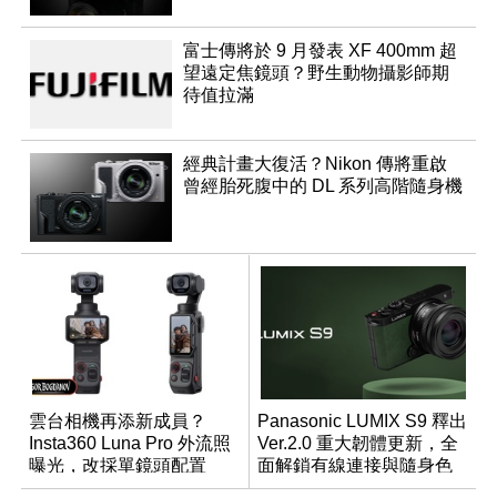
富士傳將於 9 月發表 XF 400mm 超
望遠定焦鏡頭？野生動物攝影師期
待值拉滿
經典計畫大復活？Nikon 傳將重啟
曾經胎死腹中的 DL 系列高階隨身機
雲台相機再添新成員？
Panasonic LUMIX S9 釋出
Insta360 Luna Pro 外流照
Ver.2.0 重大韌體更新，全
曝光，改採單鏡頭配置
面解鎖有線連接與隨身色
調編輯