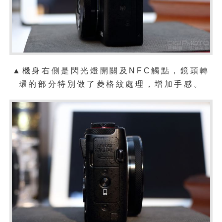
▲機身右側是閃光燈開關及NFC觸點，鏡頭轉
環的部分特別做了菱格紋處理，增加手感。