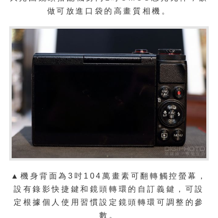
做可放進口袋的高畫質相機。
▲機身背面為3吋104萬畫素可翻轉觸控螢幕，
設有錄影快捷鍵和鏡頭轉環的自訂義鍵，可設
定根據個人使用習慣設定鏡頭轉環可調整的參
數。