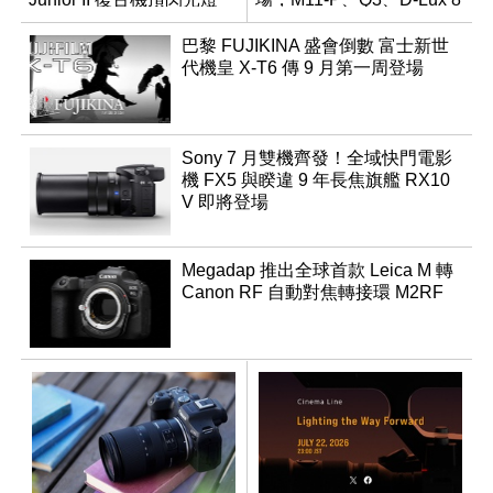
領銜換裝
巴黎 FUJIKINA 盛會倒數 富士新世
代機皇 X-T6 傳 9 月第一周登場
Sony 7 月雙機齊發！全域快門電影
機 FX5 與睽違 9 年長焦旗艦 RX10
V 即將登場
Megadap 推出全球首款 Leica M 轉
Canon RF 自動對焦轉接環 M2RF