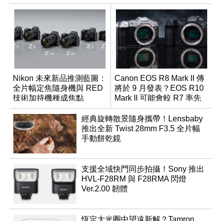
Nikon 未來新品推測藍圖：
Canon EOS R8 Mark II 傳
全片幅定焦隨身機與 RED
將於 9 月發表？EOS R10
技術加持機種成焦點
Mark II 可能會較 R7 率先
推出
經典旋轉散景隨身攜帶！Lensbaby
推出全新 Twist 28mm F3.5 全片幅
手動餅乾鏡
支援全域快門同步拍攝！Sony 推出
HVL-F28RM 與 F28RMA 閃燈
Ver.2.00 韌體
恆定大光圈中望遠新解？Tamron