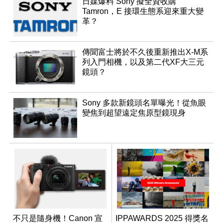
日媒爆料 Sony 擬全資收購
Tamron，E 接環生態系迎來重大變
革？
傳聞富士將於不久後重新推出X-M系
列入門相機，以及第二代XF大三元
鏡頭？
Sony 多款新鏡頭名單曝光！從魚眼
變焦到超望遠定焦原型鏡現身
不只是隨身機！Canon 宣
IPPAWARDS 2025 得獎名