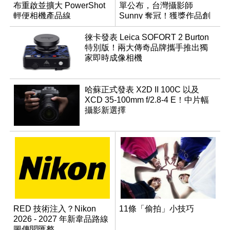
布重啟並擴大 PowerShot
單公布，台灣攝影師
輕便相機產品線
Sunny 奪冠！獲獎作品創
作心法大公開
徠卡發表 Leica SOFORT 2 Burton
特別版！兩大傳奇品牌攜手推出獨
家即時成像相機
哈蘇正式發表 X2D II 100C 以及
XCD 35-100mm f/2.8-4 E！中片幅
攝影新選擇
RED 技術注入？Nikon
11條「偷拍」小技巧
2026 - 2027 年新韋品路線
圖傳聞匯整