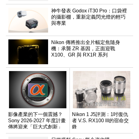
神牛發表 Godox iT30 Pro：口袋裡
的攝影棚，重新定義閃光燈的輕巧
與專業
Nikon 傳將推出全片幅定焦隨身
機：承襲 ZR 基因，正面迎戰
X100、GR 與 RX1R 系列
影像產業的下一個震撼？
Nikon 1 J5評測：1吋復仇
Sony 2026-2027 年度計畫
者 V.S. RX100 III的宿命交
傳將迎來「巨大式創新」
鋒