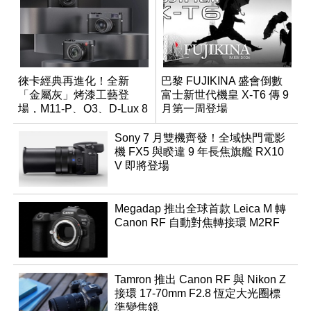
徠卡經典再進化！全新
巴黎 FUJIKINA 盛會倒數
「金屬灰」烤漆工藝登
富士新世代機皇 X-T6 傳 9
場，M11-P、Q3、D-Lux 8
月第一周登場
領銜換裝
Sony 7 月雙機齊發！全域快門電影
機 FX5 與睽違 9 年長焦旗艦 RX10
V 即將登場
Megadap 推出全球首款 Leica M 轉
Canon RF 自動對焦轉接環 M2RF
Tamron 推出 Canon RF 與 Nikon Z
接環 17-70mm F2.8 恆定大光圈標
準變焦鏡