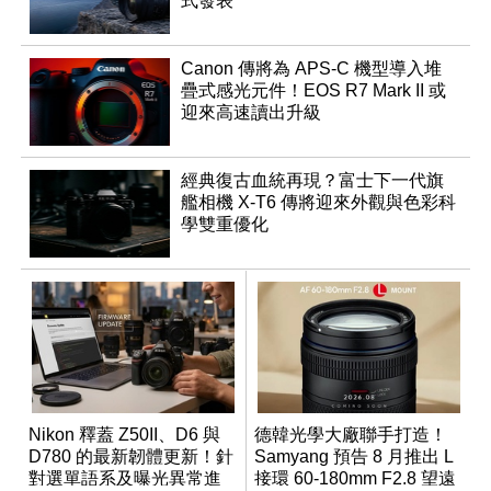
式發表
Canon 傳將為 APS-C 機型導入堆
疊式感光元件！EOS R7 Mark II 或
迎來高速讀出升級
經典復古血統再現？富士下一代旗
艦相機 X-T6 傳將迎來外觀與色彩科
學雙重優化
Nikon 釋蓋 Z50II、D6 與
德韓光學大廠聯手打造！
D780 的最新韌體更新！針
Samyang 預告 8 月推出 L
對選單語系及曝光異常進
接環 60-180mm F2.8 望遠