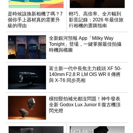
是時候該換新相機了嗎？7
輕巧、高倍率、全片幅到
個你手上器材真的需要升
影音記錄：2026 年最佳旅
級的理由
行相機的選購指南
全新銀河預報 App「Milky Way
Tonight」登場，一鍵掌握最佳拍攝
時機與構圖
富士新一代中長焦主力鏡頭 XF 50-
140mm F2.8 R LM OIS WR II 傳將
與 X-T6 同步亮相
橫拍豎拍補光都沒問題！神牛發表
全新 Godox Lux Junior II 復古機頂
閃光燈