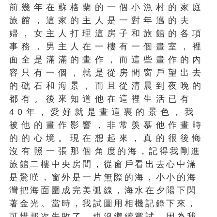
前幾年在蘇格蘭的一個小漁村的家庭
旅館，這家的主人是一對年邁的夫
婦，女主人打理這房子和旅館的各項
事務，男主人在一樓有一個畫室，裡
面全是滿滿的畫作，而這些畫作的內
容只有一個，就是從房間窗戶望出去
的礁石和海景，而且從清晨到夜晚的
都有。後來知道他在這裡生活已有
40年，愛好就是畫這裏的景色，我
被他的畫作影響，非常羡慕他作畫時
的的心境。現在想起來，真的很後悔
沒有照一張那個角度的海，記得我剛進
旅館二樓中央房間，從窗戶看出去心中滿
是驚嘆，窗外是一片無際的海，小小的海
灣把海面圍成完美弧線，海水在夕陽下閃
著金光。當時，我試圖用相機記錄下來，
可惜那次失敗了，也沒繼續嘗試，因為我