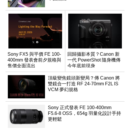
Sony FX5 與平價 FE 100-
回歸攝影本質？Canon 新
400mm 發表會前夕規格與
一代 PowerShot 隨身機傳
售價全面流出
今年底前現身
頂級變焦鏡頭新變局？傳 Canon 將
雙鏡合一打造 RF 24-70mm F2L IS
VCM 夢幻規格
Sony 正式發表 FE 100-400mm
F5.6-8 OSS，654g 羽量化設計手持
更輕鬆