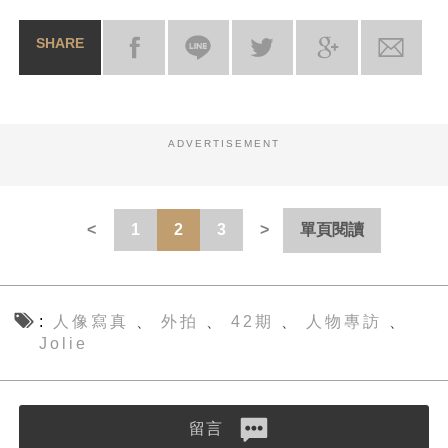
SHARE
ADVERTISEMENT
1
2
3
單頁閱讀
人像寫真
外拍
42期
人物專訪
、
、
、
、
Jolie
留言