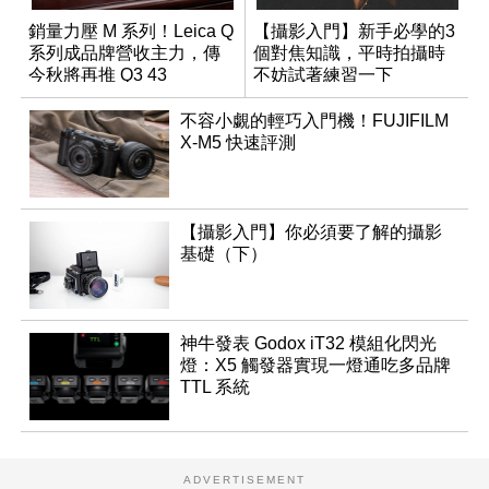
銷量力壓 M 系列！Leica Q
【攝影入門】新手必學的3
系列成品牌營收主力，傳
個對焦知識，平時拍攝時
今秋將再推 Q3 43
不妨試著練習一下
Monochrom
不容小覷的輕巧入門機！FUJIFILM
X-M5 快速評測
【攝影入門】你必須要了解的攝影
基礎（下）
神牛發表 Godox iT32 模組化閃光
燈：X5 觸發器實現一燈通吃多品牌
TTL 系統
ADVERTISEMENT