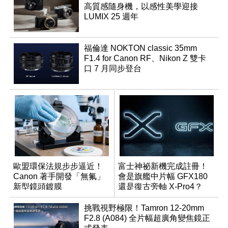
高質感隨身機，以感性美學迎接
LUMIX 25 週年
福倫達 NOKTON classic 35mm
F1.4 for Canon RF、Nikon Z 雙卡
口 7 月同步登台
歐盟環保法規步步逼近！
富士神祕新機完成註冊！
Canon 著手開發「無氟」
會是旗艦中片幅 GFX180
新型鏡頭鍍膜
還是復古旁軸 X-Pro4？
挑戰視野極限！Tamron 12-20mm
F2.8 (A084) 全片幅超廣角變焦鏡正