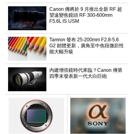
行修復
變焦鏡
Canon 傳將於 9 月推出全新 RF 超
望遠變焦鏡頭 RF 300-600mm
F5.6L IS USM
Tamron 發布 25-200mm F2.8-5.6
G2 韌體更新，廣角至中焦段微距性
能大幅升級
內建增倍鏡時代來臨？Canon 傳第
四季末發表新一代大白巨砲