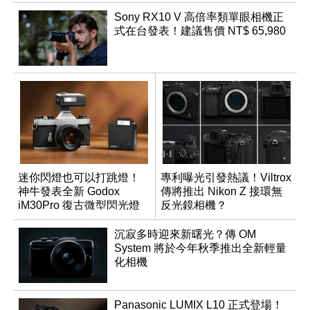
Sony RX10 V 高倍率類單眼相機正
式在台發表！建議售價 NT$ 65,980
迷你閃燈也可以打跳燈！
專利曝光引發熱議！Viltrox
神牛發表全新 Godox
傳將推出 Nikon Z 接環無
iM30Pro 復古微型閃光燈
反光鏡相機？
沉寂多時迎來新曙光？傳 OM
System 將於今年秋季推出全新輕量
化相機
Panasonic LUMIX L10 正式登場！