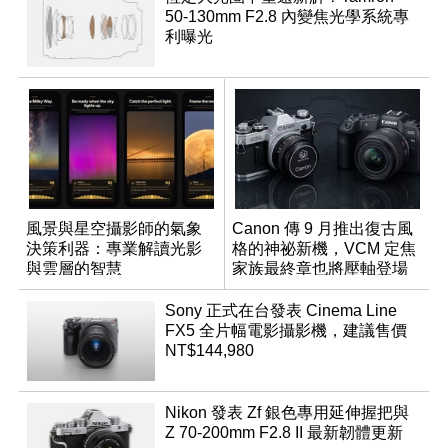
50-130mm F2.8 內變焦光學系統專
利曝光
風景與星空攝影師的氣象
Canon 傳 9 月推出復古風
決策利器：專業解讀光影
格的神祕新機，VCM 定焦
與雲層的智慧
家族最終章也將壓軸登場
App「Atmos」登場
Sony 正式在台發表 Cinema Line
FX5 全片幅電影攝影機，建議售價
NT$144,980
Nikon 發表 Zf 銀色專用延伸握把與
Z 70-200mm F2.8 II 最新韌體更新