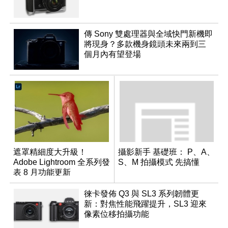
傳 Sony 雙處理器與全域快門新機即
將現身？多款機身鏡頭未來兩到三
個月內有望登場
遮罩精細度大升級！
攝影新手 基礎班： P、A、
Adobe Lightroom 全系列發
S、M 拍攝模式 先搞懂
表 8 月功能更新
徠卡發佈 Q3 與 SL3 系列韌體更
新：對焦性能飛躍提升，SL3 迎來
像素位移拍攝功能