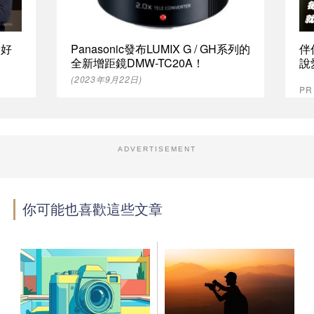
最好
Panasonic發布LUMIX G / GH系列的
伴
全新增距鏡DMW-TC20A！
說
(2023年9月22日)
P
ADVERTISEMENT
你可能也喜歡這些文章