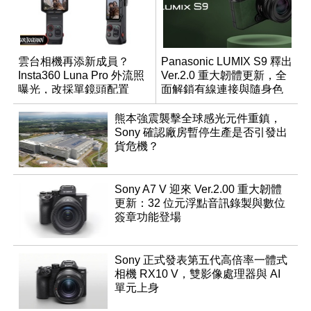
雲台相機再添新成員？
Panasonic LUMIX S9 釋出
Insta360 Luna Pro 外流照
Ver.2.0 重大韌體更新，全
曝光，改採單鏡頭配置
面解鎖有線連接與隨身色
調編輯
熊本強震襲擊全球感光元件重鎮，
Sony 確認廠房暫停生產是否引發出
貨危機？
Sony A7 V 迎來 Ver.2.00 重大韌體
更新：32 位元浮點音訊錄製與數位
簽章功能登場
Sony 正式發表第五代高倍率一體式
相機 RX10 V，雙影像處理器與 AI
單元上身