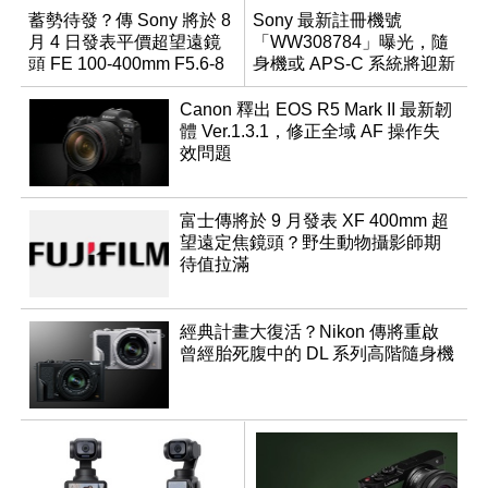
蓄勢待發？傳 Sony 將於 8
Sony 最新註冊機號
月 4 日發表平價超望遠鏡
「WW308784」曝光，隨
頭 FE 100-400mm F5.6-8
身機或 APS-C 系統將迎新
成員？
Canon 釋出 EOS R5 Mark II 最新韌
體 Ver.1.3.1，修正全域 AF 操作失
效問題
富士傳將於 9 月發表 XF 400mm 超
望遠定焦鏡頭？野生動物攝影師期
待值拉滿
經典計畫大復活？Nikon 傳將重啟
曾經胎死腹中的 DL 系列高階隨身機