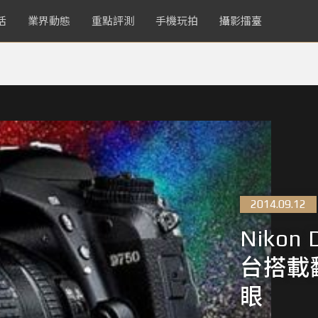
活
業界動態
重點評測
手機玩拍
攝影擂臺
2014.09.12
Nikon
台搭載翻
眼