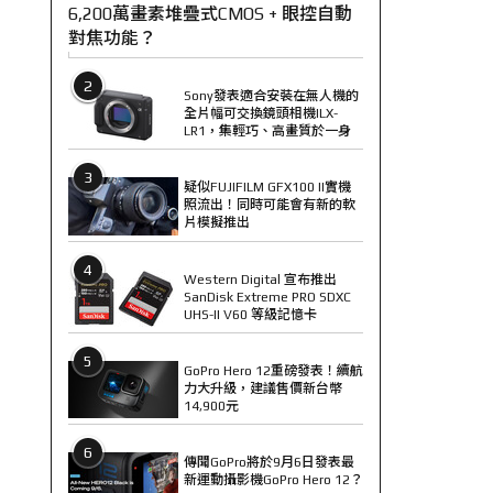
6,200萬畫素堆疊式CMOS + 眼控自動
對焦功能？
2
Sony發表適合安裝在無人機的
全片幅可交換鏡頭相機ILX-
LR1，集輕巧、高畫質於一身
3
疑似FUJIFILM GFX100 II實機
照流出！同時可能會有新的軟
片模擬推出
4
Western Digital 宣布推出
SanDisk Extreme PRO SDXC
UHS-II V60 等級記憶卡
5
GoPro Hero 12重磅發表！續航
力大升級，建議售價新台幣
14,900元
6
傳聞GoPro將於9月6日發表最
新運動攝影機GoPro Hero 12？