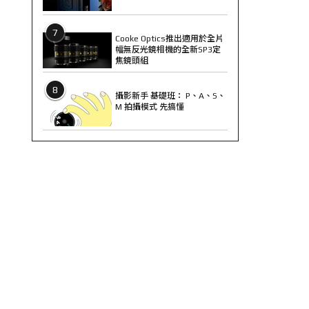
7
Cooke Optics推出適用於全片
幅無反光鏡相機的全新SP3定
焦鏡頭組
8
攝影新手 基礎班： P、A、S、
M 拍攝模式 先搞懂