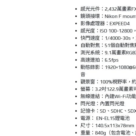
感光元件：2,432萬畫素F
鏡頭接環：Nikon F moun
影像處理器：EXPEED4
感光度：ISO 100-1280
快門速度：1/4000-30
自動對焦：51個自動對焦
測光系統：9.1萬畫素RG
高速連拍：6.5fps
動態錄影：1920×1080@60
音
觀景窗：100%視野率，約
螢幕：3.2吋122.9萬
無線連結：內建Wi-Fi功
閃光燈：內置閃光燈
記憶卡：SD、SDHC、SD
電源： EN-EL15鋰電池
尺寸：140.5x113x78mm
重量：840g（包含電池