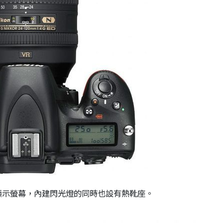
備顯示螢幕，內建閃光燈的同時也設有熱靴座。