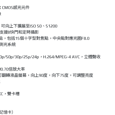
X CMOS感光元件
t
0，可向上下擴展至ISO 50、51200
s，支援B快門和定時攝影
點，包括15個十字型對焦點，中央點對應光圈F8.0
B測光系統
p/50p/30p/25p/24p，H.264/MPEG-4 AVC，立體聲收
0.70倍放大率
畫素可翻轉液晶螢幕，向上90度，向下75度，可調整亮度
能
XC，雙卡槽
、記憶卡）