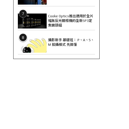
7
Cooke Optics推出適用於全片
幅無反光鏡相機的全新SP3定
焦鏡頭組
8
攝影新手 基礎班： P、A、S、
M 拍攝模式 先搞懂