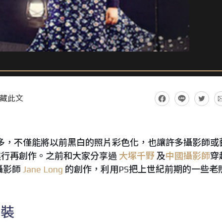
藏此文
很多，不僅能將以前黑白的照片彩色化，也讓許多攝影師或
進行再創作。之前和大家分享過
大塚千野
及
中國攝影師
穿
攝影師
Jane Long
的創作，利用PS把上世紀前期的一些老
新裝