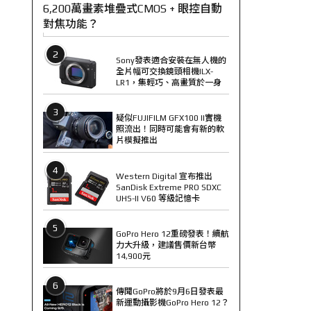
6,200萬畫素堆疊式CMOS + 眼控自動
對焦功能？
2
Sony發表適合安裝在無人機的
全片幅可交換鏡頭相機ILX-
LR1，集輕巧、高畫質於一身
3
疑似FUJIFILM GFX100 II實機
照流出！同時可能會有新的軟
片模擬推出
4
Western Digital 宣布推出
SanDisk Extreme PRO SDXC
UHS-II V60 等級記憶卡
5
GoPro Hero 12重磅發表！續航
力大升級，建議售價新台幣
14,900元
6
傳聞GoPro將於9月6日發表最
新運動攝影機GoPro Hero 12？