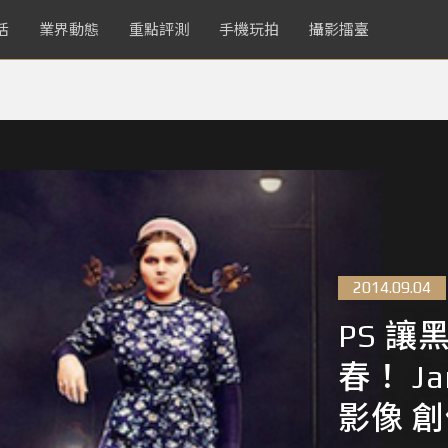
活
業界動態
重點評測
手機玩拍
攝影擂臺
2014.09.04
PS 讓
春！ J
影像 