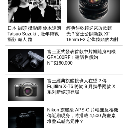
日本 街頭 攝影師 鈴木達朗
經典餅乾鏡迎來改款曙
Tatsuo Suzuki，壯年轉戰
光？富士公開新款 XF
攝影 職人 路
18mm F2 定焦鏡頭的內對
焦專利
富士正式發表首款中片幅隨身相機
GFX100RF！建議售價約
NT$160,000
富士經典旗艦接班人在望？傳
Fujifilm X-T6 將於 9 月攜手兩款 X
系列新鏡頭登場
Nikon 旗艦級 APS-C 片幅無反相機
傳近期現身，將搭載 4,500 萬畫素
堆疊式感光元件？