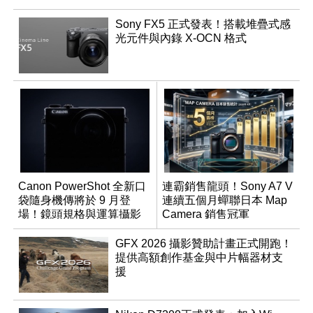
Sony FX5 正式發表！搭載堆疊式感
光元件與內錄 X-OCN 格式
Canon PowerShot 全新口
連霸銷售龍頭！Sony A7 V
袋隨身機傳將於 9 月登
連續五個月蟬聯日本 Map
場！鏡頭規格與運算攝影
Camera 銷售冠軍
升級成為焦點
GFX 2026 攝影贊助計畫正式開跑！
提供高額創作基金與中片幅器材支
援