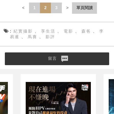
1
2
3
單頁閱讀
紀實攝影
享生活
電影
森爸
李
、
、
、
、
易暹
馬賽
影評
、
、
留言