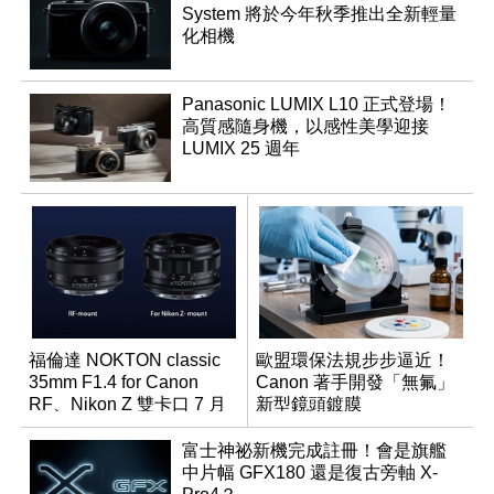
System 將於今年秋季推出全新輕量
化相機
Panasonic LUMIX L10 正式登場！
高質感隨身機，以感性美學迎接
LUMIX 25 週年
福倫達 NOKTON classic
歐盟環保法規步步逼近！
35mm F1.4 for Canon
Canon 著手開發「無氟」
RF、Nikon Z 雙卡口 7 月
新型鏡頭鍍膜
同步登台
富士神祕新機完成註冊！會是旗艦
中片幅 GFX180 還是復古旁軸 X-