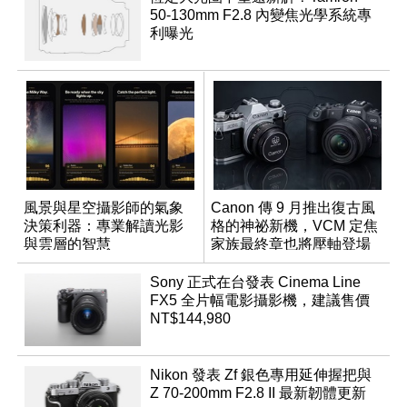
50-130mm F2.8 內變焦光學系統專
利曝光
風景與星空攝影師的氣象
Canon 傳 9 月推出復古風
決策利器：專業解讀光影
格的神祕新機，VCM 定焦
與雲層的智慧
家族最終章也將壓軸登場
App「Atmos」登場
Sony 正式在台發表 Cinema Line
FX5 全片幅電影攝影機，建議售價
NT$144,980
Nikon 發表 Zf 銀色專用延伸握把與
Z 70-200mm F2.8 II 最新韌體更新