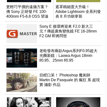
更輕巧平價的遠攝方案？
遮罩精細度大升級！
傳 Sony 正研發 FE 100-
Adobe Lightroom 全系列發
400mm F5-6.8 OSS 望遠
表 8 月功能更新
變焦鏡頭
Sony E 接環將迎來 F2.0 新大三
元？傳超廣角變焦鏡 FE 16-28mm
F2 GM 即將問世
老蛙發布兩款Argus系列F0.95超大
光圈新鏡：Laowa Argus 18mm
f/0.95、25mm f/0.95
目瞪口呆！ Photoshop 魔術師
Martin De Pasquale 的 瘋狂 系 超現
實 攝影 作品