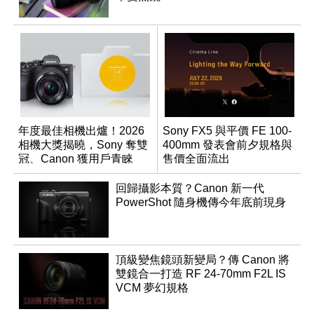
年度最佳相機出爐！2026
Sony FX5 與平價 FE 100-
相機大獎揭曉，Sony 奪雙
400mm 發表會前夕規格與
冠、Canon 獲用戶青睞
售價全面流出
回歸攝影本質？Canon 新一代
PowerShot 隨身機傳今年底前現身
頂級變焦鏡頭新變局？傳 Canon 將
雙鏡合一打造 RF 24-70mm F2L IS
VCM 夢幻規格