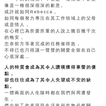
像是一種很深很深的歉意。
或許就如同Rebecca，
如同每個努力專注在其工作領域上的父母
或是情人，
在心裡已為所愛所重的人說上幾百幾千次
的晚安，
怎奈前方等著完成的任務催得急，
不得已也只得讓一聲聲的關愛全留在自己
心底深處…
人的特質會成為其令人讚嘆獲得掌聲的優
點，
卻也往往成為了其令人失望或不安的缺
點。
一體兩面的人生隨時都在我們與周遭發
生，
傑出的工作表現與生活幸福並無必然關