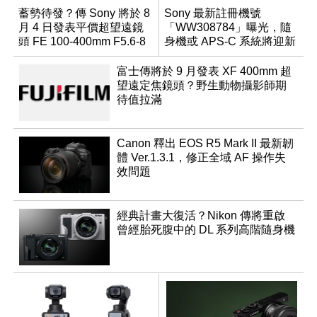
蓄勢待發？傳 Sony 將於 8
Sony 最新註冊機號
月 4 日發表平價超望遠鏡
「WW308784」曝光，隨
頭 FE 100-400mm F5.6-8
身機或 APS-C 系統將迎新
成員？
富士傳將於 9 月發表 XF 400mm 超
望遠定焦鏡頭？野生動物攝影師期
待值拉滿
Canon 釋出 EOS R5 Mark II 最新韌
體 Ver.1.3.1，修正全域 AF 操作失
效問題
經典計畫大復活？Nikon 傳將重啟
曾經胎死腹中的 DL 系列高階隨身機