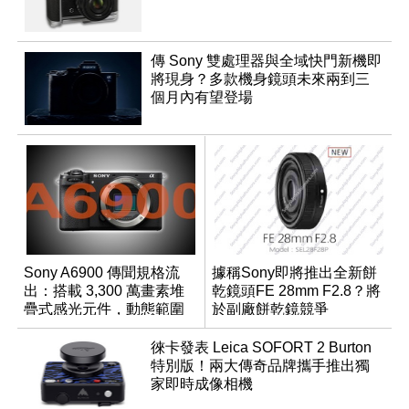
傳 Sony 雙處理器與全域快門新機即
將現身？多款機身鏡頭未來兩到三
個月內有望登場
Sony A6900 傳聞規格流
據稱Sony即將推出全新餅
出：搭載 3,300 萬畫素堆
乾鏡頭FE 28mm F2.8？將
疊式感光元件，動態範圍
於副廠餅乾鏡競爭
超過 15 級
徠卡發表 Leica SOFORT 2 Burton
特別版！兩大傳奇品牌攜手推出獨
家即時成像相機