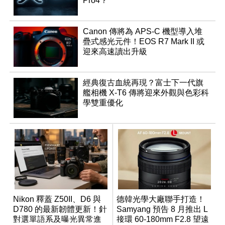
Pro4？
Canon 傳將為 APS-C 機型導入堆
疊式感光元件！EOS R7 Mark II 或
迎來高速讀出升級
經典復古血統再現？富士下一代旗
艦相機 X-T6 傳將迎來外觀與色彩科
學雙重優化
Nikon 釋蓋 Z50II、D6 與
德韓光學大廠聯手打造！
D780 的最新韌體更新！針
Samyang 預告 8 月推出 L
對選單語系及曝光異常進
接環 60-180mm F2.8 望遠