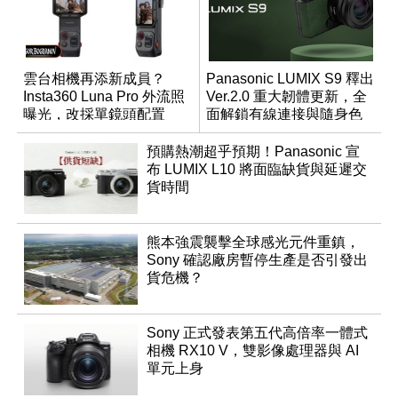
雲台相機再添新成員？
Panasonic LUMIX S9 釋出
Insta360 Luna Pro 外流照
Ver.2.0 重大韌體更新，全
曝光，改採單鏡頭配置
面解鎖有線連接與隨身色
調編輯
預購熱潮超乎預期！Panasonic 宣
布 LUMIX L10 將面臨缺貨與延遲交
貨時間
熊本強震襲擊全球感光元件重鎮，
Sony 確認廠房暫停生產是否引發出
貨危機？
Sony 正式發表第五代高倍率一體式
相機 RX10 V，雙影像處理器與 AI
單元上身