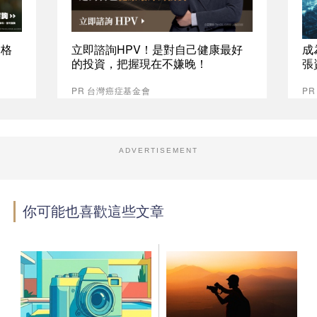
資格
立即諮詢HPV！是對自己健康最好
成
的投資，把握現在不嫌晚！
張
PR 台灣癌症基金會
P
ADVERTISEMENT
你可能也喜歡這些文章