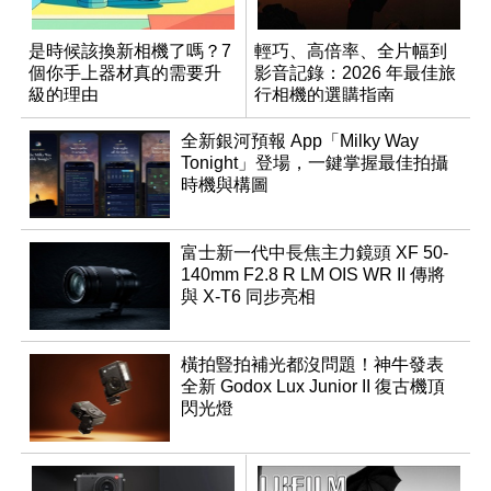
是時候該換新相機了嗎？7
輕巧、高倍率、全片幅到
個你手上器材真的需要升
影音記錄：2026 年最佳旅
級的理由
行相機的選購指南
全新銀河預報 App「Milky Way
Tonight」登場，一鍵掌握最佳拍攝
時機與構圖
富士新一代中長焦主力鏡頭 XF 50-
140mm F2.8 R LM OIS WR II 傳將
與 X-T6 同步亮相
橫拍豎拍補光都沒問題！神牛發表
全新 Godox Lux Junior II 復古機頂
閃光燈