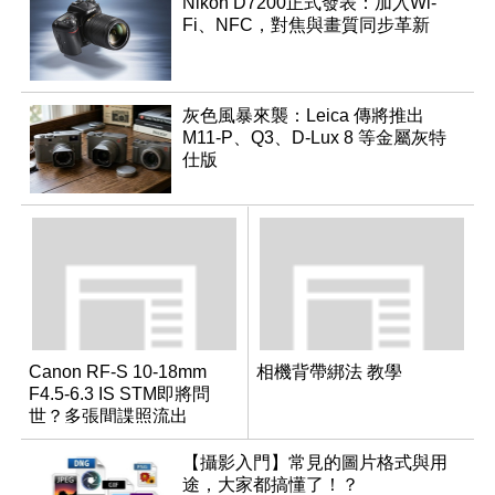
Nikon D7200正式發表：加入Wi-
Fi、NFC，對焦與畫質同步革新
灰色風暴來襲：Leica 傳將推出
M11-P、Q3、D-Lux 8 等金屬灰特
仕版
Canon RF-S 10-18mm
相機背帶綁法 教學
F4.5-6.3 IS STM即將問
世？多張間諜照流出
【攝影入門】常見的圖片格式與用
途，大家都搞懂了！？