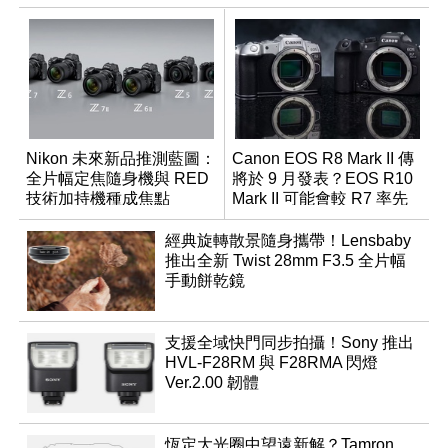
Nikon 未來新品推測藍圖：
Canon EOS R8 Mark II 傳
全片幅定焦隨身機與 RED
將於 9 月發表？EOS R10
技術加持機種成焦點
Mark II 可能會較 R7 率先
推出
經典旋轉散景隨身攜帶！Lensbaby
推出全新 Twist 28mm F3.5 全片幅
手動餅乾鏡
支援全域快門同步拍攝！Sony 推出
HVL-F28RM 與 F28RMA 閃燈
Ver.2.00 韌體
恆定大光圈中望遠新解？Tamron