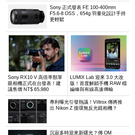
Sony 正式發表 FE 100-400mm
F5.6-8 OSS，654g 羽量化設計手持
更輕鬆
Sony RX10 V 高倍率類單
LUMIX Lab 迎來 3.0 大改
眼相機正式在台發表！建
版！首度解鎖手機 RAW 檔
議售價 NT$ 65,980
編修與有線高速傳輸
專利曝光引發熱議！Viltrox 傳將推
出 Nikon Z 接環無反光鏡相機？
沉寂多時迎來新曙光？傳 OM