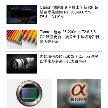
行修復
變焦鏡
Canon 傳將於 9 月推出全新 RF 超
望遠變焦鏡頭 RF 300-600mm
F5.6L IS USM
Tamron 發布 25-200mm F2.8-5.6
G2 韌體更新，廣角至中焦段微距性
能大幅升級
內建增倍鏡時代來臨？Canon 傳第
四季末發表新一代大白巨砲