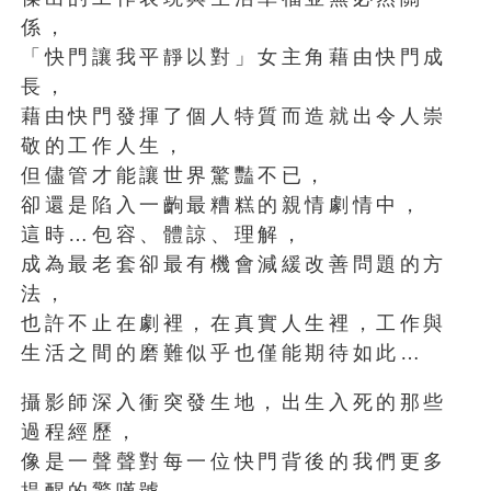
係，
「快門讓我平靜以對」女主角藉由快門成
長，
藉由快門發揮了個人特質而造就出令人崇
敬的工作人生，
但儘管才能讓世界驚豔不已，
卻還是陷入一齣最糟糕的親情劇情中，
這時…包容、體諒、理解，
成為最老套卻最有機會減緩改善問題的方
法，
也許不止在劇裡，在真實人生裡，工作與
生活之間的磨難似乎也僅能期待如此…
攝影師深入衝突發生地，出生入死的那些
過程經歷，
像是一聲聲對每一位快門背後的我們更多