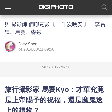
與 攝影師 們聊電影《 一千次晚安 》：李易
暹、馬賽、森爸
Joey Shen
2014/08/21 09:56
ADVERTISEMENT
旅行攝影家 馬賽Kyo：才華究竟
是上帝賜予的祝福，還是魔鬼送
上的禮物？