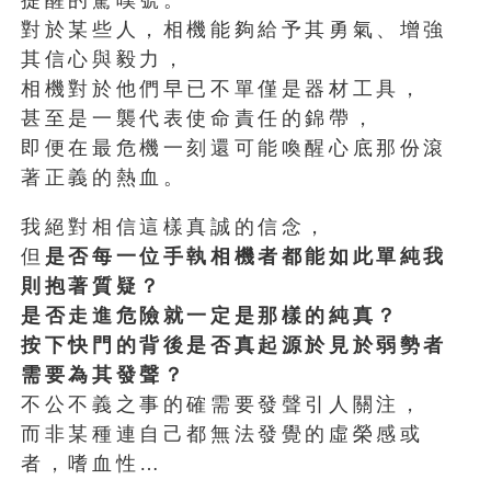
提醒的驚嘆號。
對於某些人，相機能夠給予其勇氣、增強
其信心與毅力，
相機對於他們早已不單僅是器材工具，
甚至是一襲代表使命責任的錦帶，
即便在最危機一刻還可能喚醒心底那份滾
著正義的熱血。
我絕對相信這樣真誠的信念，
但
是否每一位手執相機者都能如此單純我
則抱著質疑？
是否走進危險就一定是那樣的純真？
按下快門的背後是否真起源於見於弱勢者
需要為其發聲？
不公不義之事的確需要發聲引人關注，
而非某種連自己都無法發覺的虛榮感或
者，嗜血性…