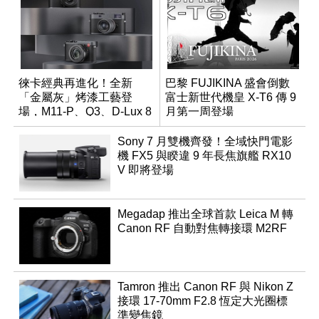
徠卡經典再進化！全新
巴黎 FUJIKINA 盛會倒數
「金屬灰」烤漆工藝登
富士新世代機皇 X-T6 傳 9
場，M11-P、Q3、D-Lux 8
月第一周登場
領銜換裝
Sony 7 月雙機齊發！全域快門電影
機 FX5 與睽違 9 年長焦旗艦 RX10
V 即將登場
Megadap 推出全球首款 Leica M 轉
Canon RF 自動對焦轉接環 M2RF
Tamron 推出 Canon RF 與 Nikon Z
接環 17-70mm F2.8 恆定大光圈標
準變焦鏡