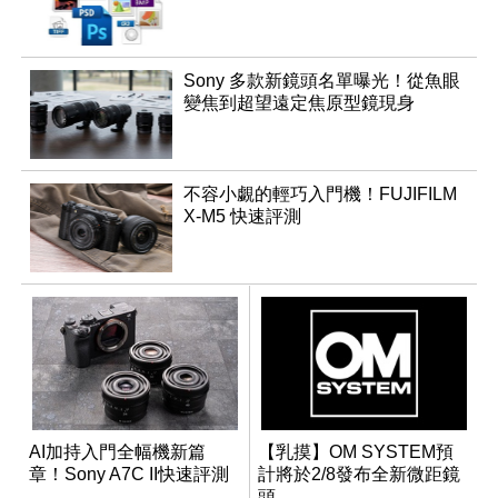
Sony 多款新鏡頭名單曝光！從魚眼
變焦到超望遠定焦原型鏡現身
不容小覷的輕巧入門機！FUJIFILM
X-M5 快速評測
AI加持入門全幅機新篇
【乳摸】OM SYSTEM預
章！Sony A7C II快速評測
計將於2/8發布全新微距鏡
頭