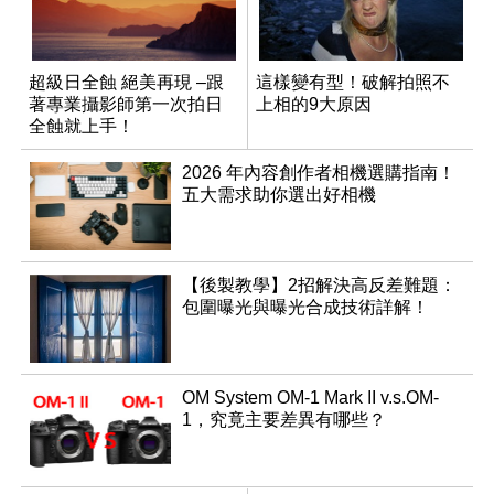
超級日全蝕 絕美再現 –跟
這樣變有型！破解拍照不
著專業攝影師第一次拍日
上相的9大原因
全蝕就上手！
2026 年內容創作者相機選購指南！
五大需求助你選出好相機
【後製教學】2招解決高反差難題：
包圍曝光與曝光合成技術詳解！
OM System OM-1 Mark II v.s.OM-
1，究竟主要差異有哪些？