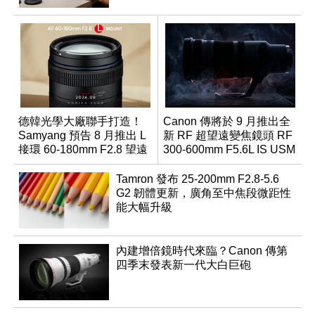
德韓光學大廠聯手打造！
Canon 傳將於 9 月推出全
Samyang 預告 8 月推出 L
新 RF 超望遠變焦鏡頭 RF
接環 60-180mm F2.8 望遠
300-600mm F5.6L IS USM
變焦鏡
Tamron 發布 25-200mm F2.8-5.6
G2 韌體更新，廣角至中焦段微距性
能大幅升級
內建增倍鏡時代來臨？Canon 傳第
四季末發表新一代大白巨砲