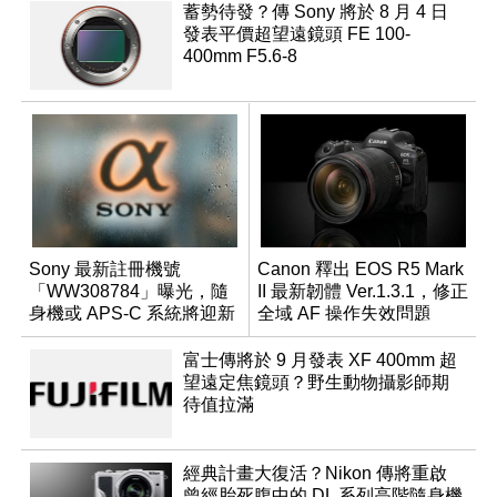
蓄勢待發？傳 Sony 將於 8 月 4 日
發表平價超望遠鏡頭 FE 100-
400mm F5.6-8
Sony 最新註冊機號
Canon 釋出 EOS R5 Mark
「WW308784」曝光，隨
II 最新韌體 Ver.1.3.1，修正
身機或 APS-C 系統將迎新
全域 AF 操作失效問題
成員？
富士傳將於 9 月發表 XF 400mm 超
望遠定焦鏡頭？野生動物攝影師期
待值拉滿
經典計畫大復活？Nikon 傳將重啟
曾經胎死腹中的 DL 系列高階隨身機