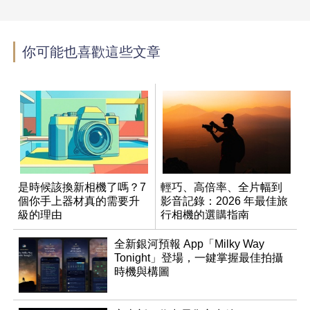
你可能也喜歡這些文章
是時候該換新相機了嗎？7
輕巧、高倍率、全片幅到
個你手上器材真的需要升
影音記錄：2026 年最佳旅
級的理由
行相機的選購指南
全新銀河預報 App「Milky Way
Tonight」登場，一鍵掌握最佳拍攝
時機與構圖