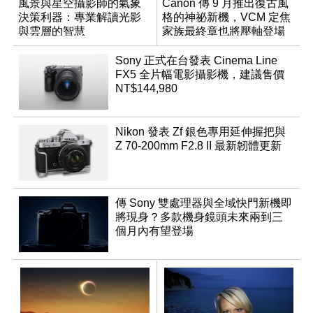
風景與星空攝影師的氣象
Canon 傳 9 月推出復古風
決策利器：專業解讀光影
格的神祕新機，VCM 定焦
與雲層的智慧
家族最終章也將壓軸登場
App「Atmos」登場
Sony 正式在台發表 Cinema Line
FX5 全片幅電影攝影機，建議售價
NT$144,980
Nikon 發表 Zf 銀色專用延伸握把與
Z 70-200mm F2.8 II 最新韌體更新
傳 Sony 雙處理器與全域快門新機即
將現身？多款機身鏡頭未來兩到三
個月內有望登場