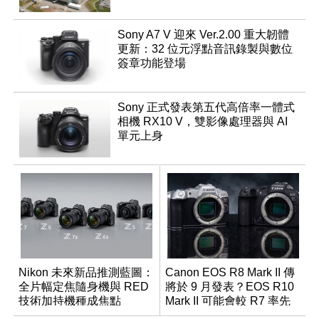
Sony A7 V 迎來 Ver.2.00 重大韌體
更新：32 位元浮點音訊錄製與數位
簽章功能登場
Sony 正式發表第五代高倍率一體式
相機 RX10 V，雙影像處理器與 AI
單元上身
Nikon 未來新品推測藍圖：
Canon EOS R8 Mark II 傳
全片幅定焦隨身機與 RED
將於 9 月發表？EOS R10
技術加持機種成焦點
Mark II 可能會較 R7 率先
推出