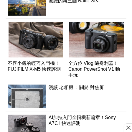
波羅的海三國 Baltic Sea
不容小覷的輕巧入門機！
全方位 Vlog 隨身利器！
FUJIFILM X-M5 快速評測
Canon PowerShot V1 動
手玩
漫談 老相機 ：關於 對焦屏
AI加持入門全幅機新篇章！Sony
A7C II快速評測