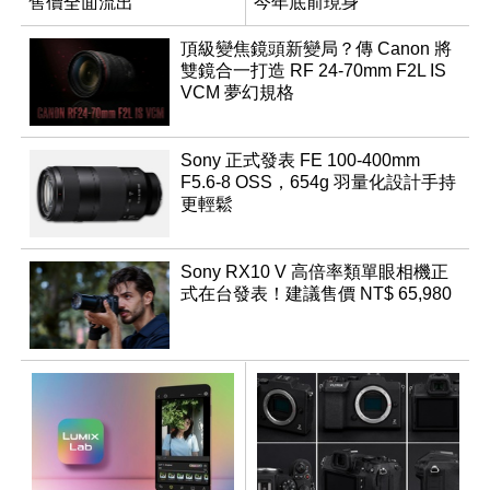
售價全面流出
今年底前現身
頂級變焦鏡頭新變局？傳 Canon 將
雙鏡合一打造 RF 24-70mm F2L IS
VCM 夢幻規格
Sony 正式發表 FE 100-400mm
F5.6-8 OSS，654g 羽量化設計手持
更輕鬆
Sony RX10 V 高倍率類單眼相機正
式在台發表！建議售價 NT$ 65,980