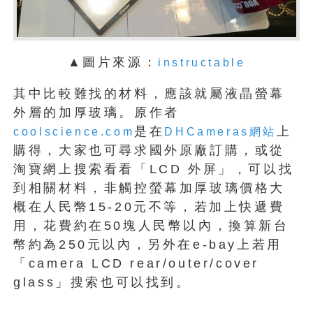
▲圖片來源：
instructable
其中比較難找的材料，應該就屬液晶螢幕
外層的加厚玻璃。原作者
是在
上
coolscience.com
DHCameras網站
購得，大家也可尋求國外原廠訂購，或從
淘寶網上搜索看看「LCD 外屏」，可以找
到相關材料，非觸控螢幕加厚玻璃價格大
概在人民幣15-20元不等，若加上快遞費
用，花費約在50塊人民幣以內，換算新台
幣約為250元以內，另外在e-bay上若用
「camera LCD rear/outer/cover
glass」搜索也可以找到。