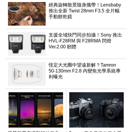
經典旋轉散景隨身攜帶！Lensbaby
推出全新 Twist 28mm F3.5 全片幅
手動餅乾鏡
支援全域快門同步拍攝！Sony 推出
HVL-F28RM 與 F28RMA 閃燈
Ver.2.00 韌體
恆定大光圈中望遠新解？Tamron
50-130mm F2.8 內變焦光學系統專
利曝光