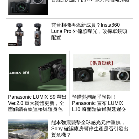
雲台相機再添新成員？Insta360
Luna Pro 外流照曝光，改採單鏡頭
配置
Panasonic LUMIX S9 釋出
預購熱潮超乎預期！
Ver.2.0 重大韌體更新，全
Panasonic 宣布 LUMIX
面解鎖有線連接與隨身色
L10 將面臨缺貨與延遲交
調編輯
貨時間
熊本強震襲擊全球感光元件重鎮，
Sony 確認廠房暫停生產是否引發出
貨危機？