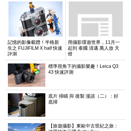
記憶的影像載體！半格新
用攝影環遊世界，11月一
生之 FUJIFILM X half 快速
起到 泰國 清邁 萬人放 天
評測
燈
標準視角下的攝影樂趣！Leica Q3
43 快速評測
底片 掃瞄 與 後製 漫談（二）：好
底掃
【旅遊攝影】東歐中古世紀之旅：