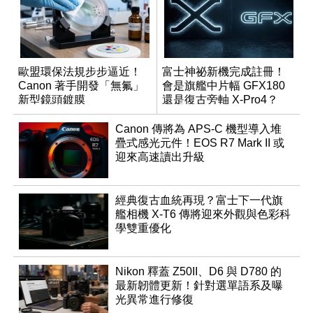
歐盟環保法規步步逼近！
富士神祕新機完成註冊！
Canon 著手開發「無氟」
會是旗艦中片幅 GFX180
新型鏡頭鍍膜
還是復古旁軸 X-Pro4？
Canon 傳將為 APS-C 機型導入堆
疊式感光元件！EOS R7 Mark II 或
迎來高速讀出升級
經典復古血統再現？富士下一代旗
艦相機 X-T6 傳將迎來外觀與色彩科
學雙重優化
Nikon 釋蓋 Z50II、D6 與 D780 的
最新韌體更新！針對選單語系及曝
光異常進行修復