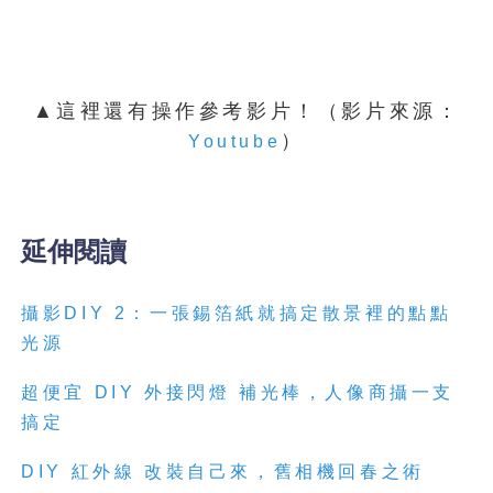
▲這裡還有操作參考影片！（影片來源：
）
Youtube
延伸閱讀
攝影DIY 2：一張錫箔紙就搞定散景裡的點點
光源
超便宜 DIY 外接閃燈 補光棒，人像商攝一支
搞定
DIY 紅外線 改裝自己來，舊相機回春之術