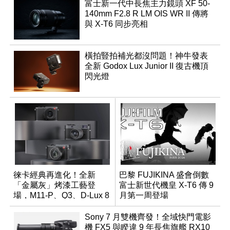
富士新一代中長焦主力鏡頭 XF 50-
140mm F2.8 R LM OIS WR II 傳將
與 X-T6 同步亮相
橫拍豎拍補光都沒問題！神牛發表
全新 Godox Lux Junior II 復古機頂
閃光燈
徠卡經典再進化！全新
巴黎 FUJIKINA 盛會倒數
「金屬灰」烤漆工藝登
富士新世代機皇 X-T6 傳 9
場，M11-P、Q3、D-Lux 8
月第一周登場
領銜換裝
Sony 7 月雙機齊發！全域快門電影
機 FX5 與睽違 9 年長焦旗艦 RX10