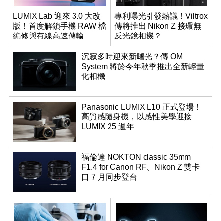
LUMIX Lab 迎來 3.0 大改
專利曝光引發熱議！Viltrox
版！首度解鎖手機 RAW 檔
傳將推出 Nikon Z 接環無
編修與有線高速傳輸
反光鏡相機？
沉寂多時迎來新曙光？傳 OM
System 將於今年秋季推出全新輕量
化相機
Panasonic LUMIX L10 正式登場！
高質感隨身機，以感性美學迎接
LUMIX 25 週年
福倫達 NOKTON classic 35mm
F1.4 for Canon RF、Nikon Z 雙卡
口 7 月同步登台