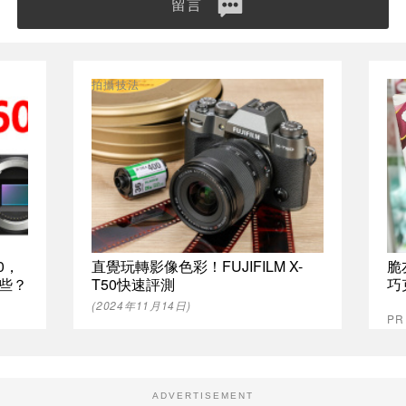
留言
拍攝技法
0，
直覺玩轉影像色彩！FUJIFILM X-
脆
哪些？
T50快速評測
巧
(2024年11月14日)
P
ADVERTISEMENT