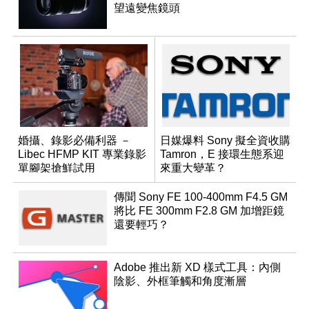
望遠變焦鏡頭
婚攝、錄影必備利器 －
日媒爆料 Sony 擬全資收購
Libec HFMP KIT 專業錄影
Tamron，E 接環生態系迎
單腳架搶鮮試用
來重大變革？
傳聞 Sony FE 100-400mm F4.5 GM
將比 FE 300mm F2.8 GM 加增距鏡
還要輕巧？
Adobe 推出新 XD 樣式工具：內側
陰影、外框筆觸和角度漸層