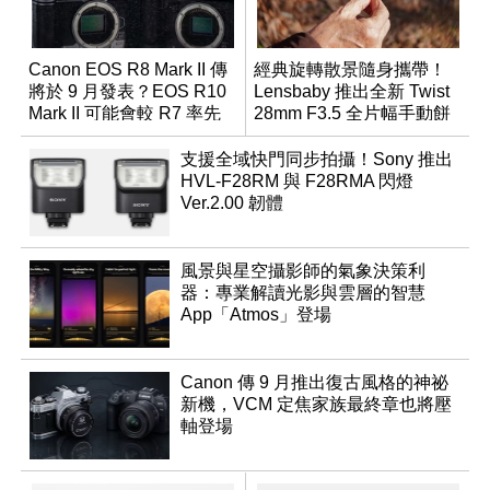
Canon EOS R8 Mark II 傳
經典旋轉散景隨身攜帶！
將於 9 月發表？EOS R10
Lensbaby 推出全新 Twist
Mark II 可能會較 R7 率先
28mm F3.5 全片幅手動餅
推出
乾鏡
支援全域快門同步拍攝！Sony 推出
HVL-F28RM 與 F28RMA 閃燈
Ver.2.00 韌體
風景與星空攝影師的氣象決策利
器：專業解讀光影與雲層的智慧
App「Atmos」登場
Canon 傳 9 月推出復古風格的神祕
新機，VCM 定焦家族最終章也將壓
軸登場