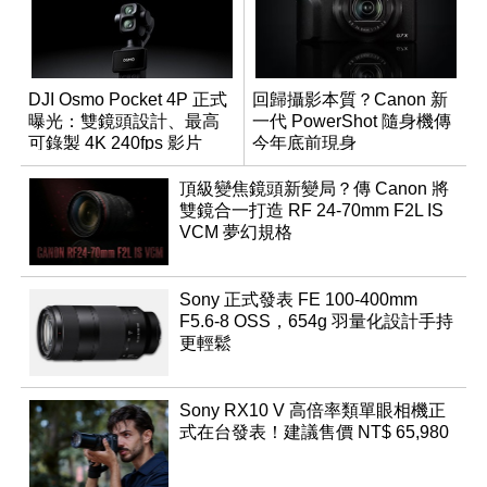
DJI Osmo Pocket 4P 正式
回歸攝影本質？Canon 新
曝光：雙鏡頭設計、最高
一代 PowerShot 隨身機傳
可錄製 4K 240fps 影片
今年底前現身
頂級變焦鏡頭新變局？傳 Canon 將
雙鏡合一打造 RF 24-70mm F2L IS
VCM 夢幻規格
Sony 正式發表 FE 100-400mm
F5.6-8 OSS，654g 羽量化設計手持
更輕鬆
Sony RX10 V 高倍率類單眼相機正
式在台發表！建議售價 NT$ 65,980