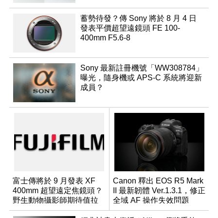
蓄勢待發？傳 Sony 將於 8 月 4 日
發表平價超望遠鏡頭 FE 100-
400mm F5.6-8
Sony 最新註冊機號「WW308784」
曝光，隨身機或 APS-C 系統將迎新
成員？
富士傳將於 9 月發表 XF
Canon 釋出 EOS R5 Mark
400mm 超望遠定焦鏡頭？
II 最新韌體 Ver.1.3.1，修正
野生動物攝影師期待值拉
全域 AF 操作失效問題
滿