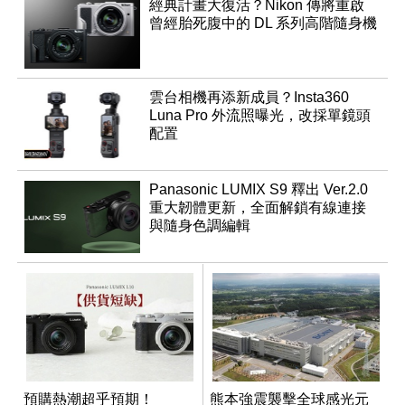
經典計畫大復活？Nikon 傳將重啟
曾經胎死腹中的 DL 系列高階隨身機
雲台相機再添新成員？Insta360
Luna Pro 外流照曝光，改採單鏡頭
配置
Panasonic LUMIX S9 釋出 Ver.2.0
重大韌體更新，全面解鎖有線連接
與隨身色調編輯
預購熱潮超乎預期！
熊本強震襲擊全球感光元