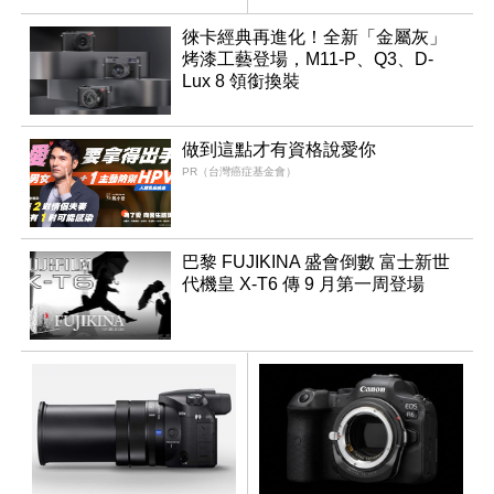
同步亮相
徠卡經典再進化！全新「金屬灰」
烤漆工藝登場，M11-P、Q3、D-
Lux 8 領銜換裝
做到這點才有資格說愛你
PR（台灣癌症基金會）
巴黎 FUJIKINA 盛會倒數 富士新世
代機皇 X-T6 傳 9 月第一周登場