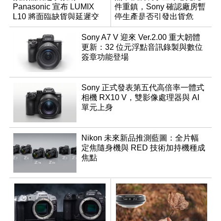
Panasonic 宣布 LUMIX
件重鎮，Sony 確認廠房暫
L10 將面臨缺貨與延遲交
停生產是否引發出貨危
貨時間
機？
Sony A7 V 迎來 Ver.2.00 重大韌體
更新：32 位元浮點音訊錄製與數位
簽章功能登場
Sony 正式發表第五代高倍率一體式
相機 RX10 V，雙影像處理器與 AI
單元上身
Nikon 未來新品推測藍圖：全片幅
定焦隨身機與 RED 技術加持機種成
焦點