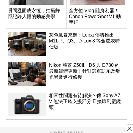
瞬間凝固成永恆，拍攝舞
全方位 Vlog 隨身利器！
蹈記錄人體的動感美學
Canon PowerShot V1 動
手玩
灰色風暴來襲：Leica 傳將推出
M11-P、Q3、D-Lux 8 等金屬灰特
仕版
Nikon 釋蓋 Z50II、D6 與 D780 的
最新韌體更新！針對選單語系及曝
光異常進行修復
相容性問題有待解決？傳 Sony A7
V 無法正確支援部分 E 接環副廠鏡
頭
ADVERTISEMENT