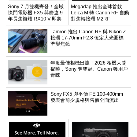
Sony 7 月雙機齊發！全域
Megadap 推出全球首款
快門電影機 FX5 與睽違 9
Leica M 轉 Canon RF 自動
年長焦旗艦 RX10 V 即將
對焦轉接環 M2RF
登場
Tamron 推出 Canon RF 與 Nikon Z
接環 17-70mm F2.8 恆定大光圈標
準變焦鏡
年度最佳相機出爐！2026 相機大獎
揭曉，Sony 奪雙冠、Canon 獲用戶
青睞
Sony FX5 與平價 FE 100-400mm
發表會前夕規格與售價全面流出