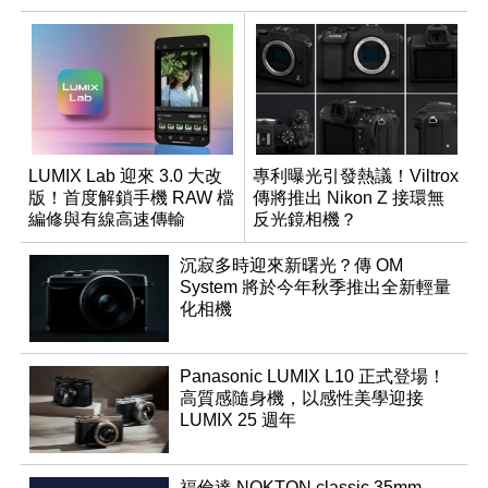
LUMIX Lab 迎來 3.0 大改
專利曝光引發熱議！Viltrox
版！首度解鎖手機 RAW 檔
傳將推出 Nikon Z 接環無
編修與有線高速傳輸
反光鏡相機？
沉寂多時迎來新曙光？傳 OM
System 將於今年秋季推出全新輕量
化相機
Panasonic LUMIX L10 正式登場！
高質感隨身機，以感性美學迎接
LUMIX 25 週年
福倫達 NOKTON classic 35mm