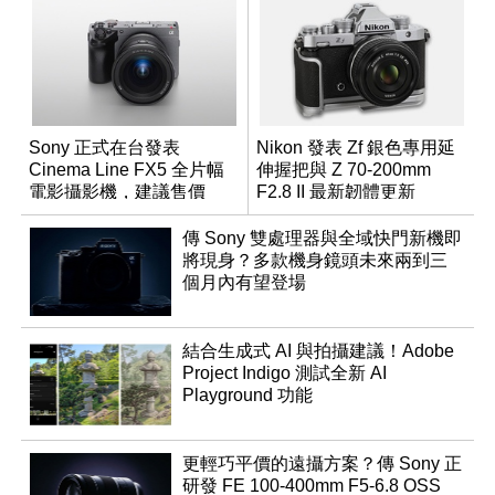
Sony 正式在台發表
Nikon 發表 Zf 銀色專用延
Cinema Line FX5 全片幅
伸握把與 Z 70-200mm
電影攝影機，建議售價
F2.8 II 最新韌體更新
NT$144,980
傳 Sony 雙處理器與全域快門新機即
將現身？多款機身鏡頭未來兩到三
個月內有望登場
結合生成式 AI 與拍攝建議！Adobe
Project Indigo 測試全新 AI
Playground 功能
更輕巧平價的遠攝方案？傳 Sony 正
研發 FE 100-400mm F5-6.8 OSS