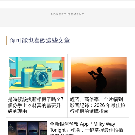
ADVERTISEMENT
你可能也喜歡這些文章
是時候該換新相機了嗎？7
輕巧、高倍率、全片幅到
個你手上器材真的需要升
影音記錄：2026 年最佳旅
級的理由
行相機的選購指南
全新銀河預報 App「Milky Way
Tonight」登場，一鍵掌握最佳拍攝