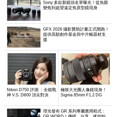
Sony 多款新鏡頭名單曝光！從魚眼
變焦到超望遠定焦原型鏡現身
GFX 2026 攝影贊助計畫正式開跑！
提供高額創作基金與中片幅器材支
援
Nikon D750 評測 ：全能戰
極致大光圈人像鏡現身！
神 V.S. D600 頂尖對決
Sigma 85mm F1.2 DG
理光發布 GR 系列專屬應用程式：
GR WORD！傳檔、分享、搖控拍