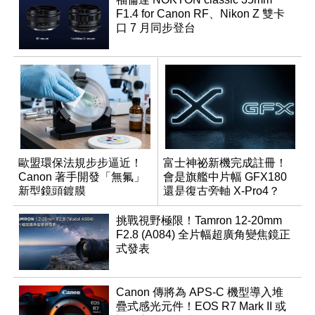
F1.4 for Canon RF、Nikon Z 雙卡
口 7 月同步登台
歐盟環保法規步步逼近！
富士神祕新機完成註冊！
Canon 著手開發「無氟」
會是旗艦中片幅 GFX180
新型鏡頭鍍膜
還是復古旁軸 X-Pro4？
挑戰視野極限！Tamron 12-20mm
F2.8 (A084) 全片幅超廣角變焦鏡正
式發表
Canon 傳將為 APS-C 機型導入堆
疊式感光元件！EOS R7 Mark II 或