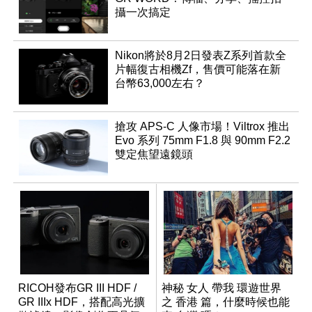
攝一次搞定
Nikon將於8月2日發表Z系列首款全
片幅復古相機Zf，售價可能落在新
台幣63,000左右？
搶攻 APS-C 人像市場！Viltrox 推出
Evo 系列 75mm F1.8 與 90mm F2.2
雙定焦望遠鏡頭
RICOH發布GR III HDF /
神秘 女人 帶我 環遊世界
GR IIIx HDF，搭配高光擴
之 香港 篇，什麼時候也能