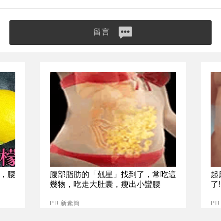
留言
，腰
腹部脂肪的「剋星」找到了，常吃這
起
幾物，吃走大肚囊，瘦出小蠻腰
了
PR 新素簡
PR