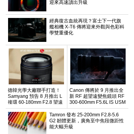
迎來高速讀出升級
經典復古血統再現？富士下一代旗
艦相機 X-T6 傳將迎來外觀與色彩科
學雙重優化
德韓光學大廠聯手打造！
Canon 傳將於 9 月推出全
Samyang 預告 8 月推出 L
新 RF 超望遠變焦鏡頭 RF
接環 60-180mm F2.8 望遠
300-600mm F5.6L IS USM
變焦鏡
Tamron 發布 25-200mm F2.8-5.6
G2 韌體更新，廣角至中焦段微距性
能大幅升級