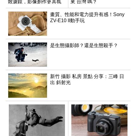
散濾鏡，影像創作更具氛
來 台灣 嗎？
圍！
畫質、性能和電力提升有感！Sony
ZV-E10 II動手玩
是生態攝影師？還是生態殺手？
新竹 攝影 私房 景點 分享：三峰 日
出 斜射光