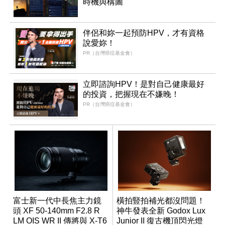
時機與構圖
伴侶和妳一起預防HPV，才有資格
說愛妳！
PR（台灣癌症基金會）
立即諮詢HPV！是對自己健康最好
的投資，把握現在不嫌晚！
PR（台灣癌症基金會）
富士新一代中長焦主力鏡
橫拍豎拍補光都沒問題！
頭 XF 50-140mm F2.8 R
神牛發表全新 Godox Lux
LM OIS WR II 傳將與 X-T6
Junior II 復古機頂閃光燈