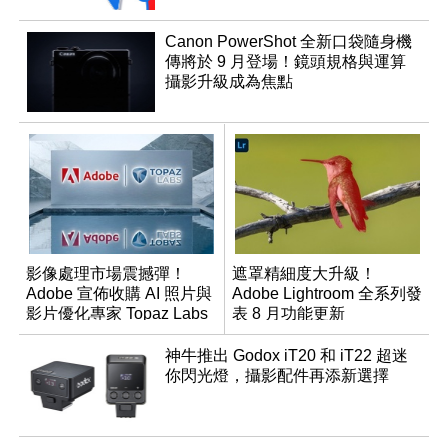
Canon PowerShot 全新口袋隨身機
傳將於 9 月登場！鏡頭規格與運算
攝影升級成為焦點
影像處理市場震撼彈！
遮罩精細度大升級！
Adobe 宣佈收購 AI 照片與
Adobe Lightroom 全系列發
影片優化專家 Topaz Labs
表 8 月功能更新
神牛推出 Godox iT20 和 iT22 超迷
你閃光燈，攝影配件再添新選擇