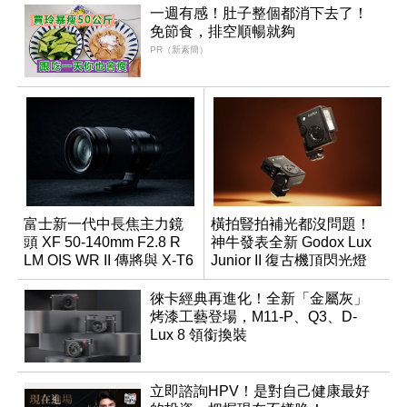
一週有感！肚子整個都消下去了！
免節食，排空順暢就夠
PR（新素簡）
富士新一代中長焦主力鏡
橫拍豎拍補光都沒問題！
頭 XF 50-140mm F2.8 R
神牛發表全新 Godox Lux
LM OIS WR II 傳將與 X-T6
Junior II 復古機頂閃光燈
同步亮相
徠卡經典再進化！全新「金屬灰」
烤漆工藝登場，M11-P、Q3、D-
Lux 8 領銜換裝
立即諮詢HPV！是對自己健康最好