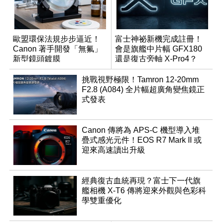
歐盟環保法規步步逼近！
富士神祕新機完成註冊！
Canon 著手開發「無氟」
會是旗艦中片幅 GFX180
新型鏡頭鍍膜
還是復古旁軸 X-Pro4？
挑戰視野極限！Tamron 12-20mm
F2.8 (A084) 全片幅超廣角變焦鏡正
式發表
Canon 傳將為 APS-C 機型導入堆
疊式感光元件！EOS R7 Mark II 或
迎來高速讀出升級
經典復古血統再現？富士下一代旗
艦相機 X-T6 傳將迎來外觀與色彩科
學雙重優化