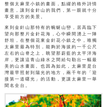
整個太麻里小鎮的畫面，點綴的格外詩情
畫意，讓到金針山的我們，第一眼就十分
享受前方的美景。
來到金針山那特有的蜿蜒山巒，居高臨下
望向那整片金針花海，心中瞬間湧上一陣
舒坦，在整個花東金針花小鎮之中，唯獨
太麻里最為特別，能夠於海拔約一千公尺
左右的山脊之上，眺望那蔚藍的太平洋海
岸，更讓這青山綠水之間給勾勒出一幅最
美的山水畫面。也因為如此，太麻里是台
灣最早照射到陽光的地方，兩千年的「迎
接第一道曙光」的活動，更讓太麻里一舉
聞名全台。