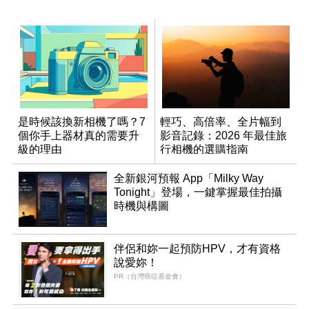
是時候該換新相機了嗎？7
輕巧、高倍率、全片幅到
個你手上器材真的需要升
影音記錄：2026 年最佳旅
級的理由
行相機的選購指南
全新銀河預報 App「Milky Way
Tonight」登場，一鍵掌握最佳拍攝
時機與構圖
伴侶和妳一起預防HPV，才有資格
說愛妳！
PR（台灣癌症基金會）