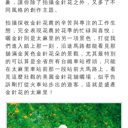
象，讓你除了拍攝金針花之外，又多了不
同風格的創作主題。
拍攝採收金針花農的辛苦與專注的工作生
態，完全表現花農於花季的忙碌與喜悅；
曬金針則是太麻里的另一項景色，打從我
們進入鎮上那一刻，沿途馬路都能看見那
舖滿金黃色金針花朵的景觀，尤其最特別
的可以算是全省所有台鐵車站裡頭，只能
在太麻里車站前那一段站前大馬路上，看
見這麼壯觀的美麗金針花舖曬場，似乎告
訴剛打從火車站步出的遊客，這就是盛產
金針花的太麻里！