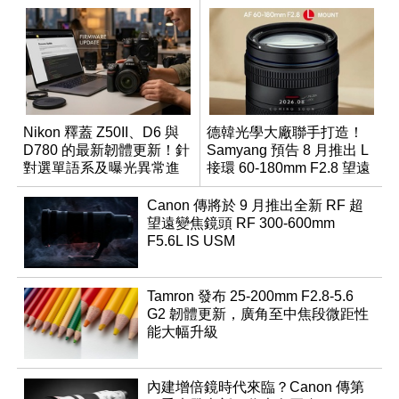
Nikon 釋蓋 Z50II、D6 與
德韓光學大廠聯手打造！
D780 的最新韌體更新！針
Samyang 預告 8 月推出 L
對選單語系及曝光異常進
接環 60-180mm F2.8 望遠
行修復
變焦鏡
Canon 傳將於 9 月推出全新 RF 超
望遠變焦鏡頭 RF 300-600mm
F5.6L IS USM
Tamron 發布 25-200mm F2.8-5.6
G2 韌體更新，廣角至中焦段微距性
能大幅升級
內建增倍鏡時代來臨？Canon 傳第