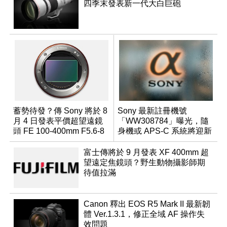
四季末發表新一代大白巨砲
蓄勢待發？傳 Sony 將於 8
Sony 最新註冊機號
月 4 日發表平價超望遠鏡
「WW308784」曝光，隨
頭 FE 100-400mm F5.6-8
身機或 APS-C 系統將迎新
成員？
富士傳將於 9 月發表 XF 400mm 超
望遠定焦鏡頭？野生動物攝影師期
待值拉滿
Canon 釋出 EOS R5 Mark II 最新韌
體 Ver.1.3.1，修正全域 AF 操作失
效問題