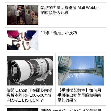
親吻的力量，攝影師 Matt Webber
的街頭戀人紀實
11條「偷拍」小技巧
傳聞 Canon 正在開發內變
【手機攝影教室】如何用
焦版本的 RF 100-500mm
手機拍出媲美單眼相機的
F4.5-7.1 L IS USM ？
星芒效果？
關於Sony A7C II和A7C R的傳聞規