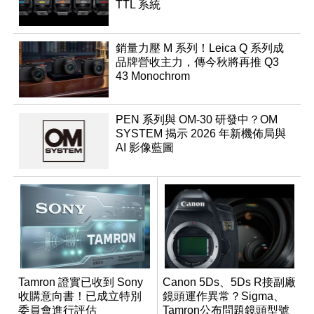
TTL 系統
銷量力壓 M 系列！Leica Q 系列成
品牌營收主力，傳今秋將再推 Q3
43 Monochrom
PEN 系列與 OM-30 研發中？OM
SYSTEM 揭示 2026 年新機佈局與
AI 影像藍圖
Tamron 證實已收到 Sony
Canon 5Ds、5Ds R接副廠
收購意向書！已成立特別
鏡頭運作異常？Sigma、
委員會進行評估
Tamron公布問題鏡頭型號