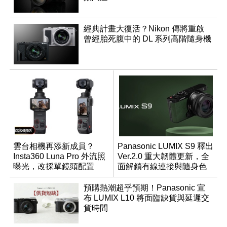
經典計畫大復活？Nikon 傳將重啟
曾經胎死腹中的 DL 系列高階隨身機
雲台相機再添新成員？
Panasonic LUMIX S9 釋出
Insta360 Luna Pro 外流照
Ver.2.0 重大韌體更新，全
曝光，改採單鏡頭配置
面解鎖有線連接與隨身色
調編輯
預購熱潮超乎預期！Panasonic 宣
布 LUMIX L10 將面臨缺貨與延遲交
貨時間