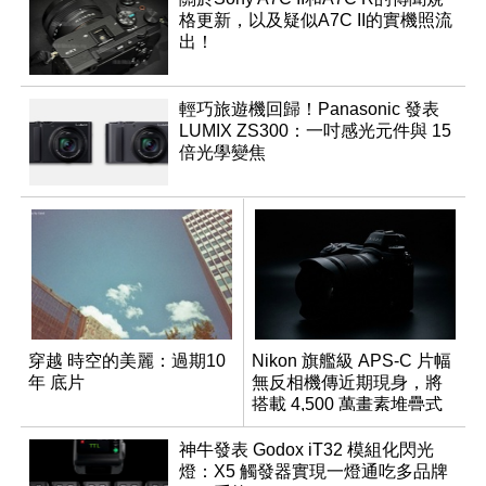
格更新，以及疑似A7C II的實機照流
出！
輕巧旅遊機回歸！Panasonic 發表
LUMIX ZS300：一吋感光元件與 15
倍光學變焦
穿越 時空的美麗：過期10
Nikon 旗艦級 APS-C 片幅
年 底片
無反相機傳近期現身，將
搭載 4,500 萬畫素堆疊式
感光元件？
神牛發表 Godox iT32 模組化閃光
燈：X5 觸發器實現一燈通吃多品牌