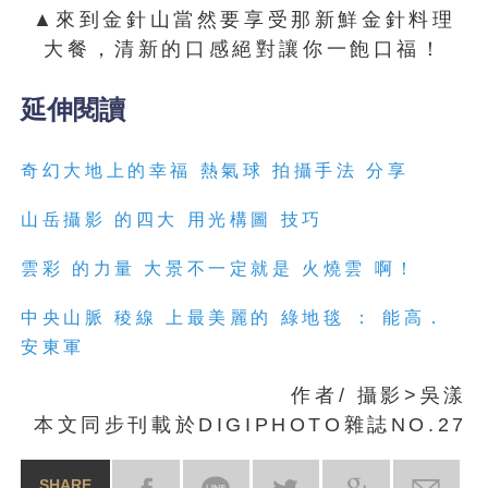
▲來到金針山當然要享受那新鮮金針料理
大餐，清新的口感絕對讓你一飽口福！
延伸閱讀
奇幻大地上的幸福 熱氣球 拍攝手法 分享
山岳攝影 的四大 用光構圖 技巧
雲彩 的力量 大景不一定就是 火燒雲 啊！
中央山脈 稜線 上最美麗的 綠地毯 ： 能高．
安東軍
作者/ 攝影>吳漾
本文同步刊載於DIGIPHOTO雜誌NO.27
SHARE