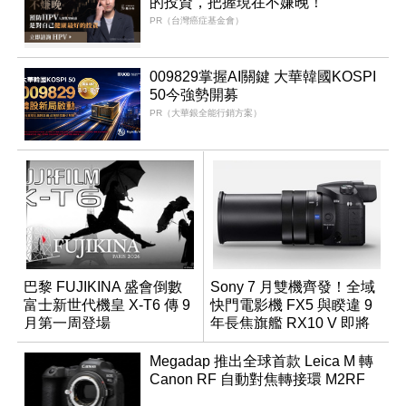
的投資，把握現在不嫌晚！
PR（台灣癌症基金會）
009829掌握AI關鍵 大華韓國KOSPI
50今強勢開募
PR（大華銀全能行銷方案）
巴黎 FUJIKINA 盛會倒數
Sony 7 月雙機齊發！全域
富士新世代機皇 X-T6 傳 9
快門電影機 FX5 與睽違 9
月第一周登場
年長焦旗艦 RX10 V 即將
登場
Megadap 推出全球首款 Leica M 轉
Canon RF 自動對焦轉接環 M2RF