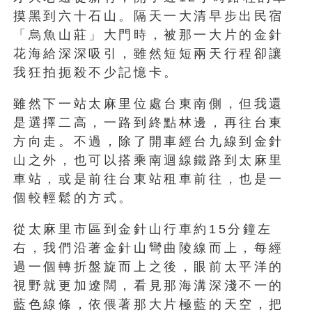
摸黑到六十石山。隔天一大清早步出民宿
「烏魚山莊」大門時，被那一大片的金針
花海給深深吸引，雖然短短兩天行程卻讓
我狂拍扼殺不少記憶卡。
雖然下一站太麻里位處台東南側，但我還
是選擇二高，一路到終點林邊，再往台東
方向走。不過，除了開車經台九線到金針
山之外，也可以搭乘南迴線鐵路到太麻里
車站，或是前往台東站租車前往，也是一
個較輕鬆的方式。
從太麻里市區到金針山行車約15分鐘左
右，我們沿著金針山彎曲陵線而上，每經
過一個轉折盤旋而上之後，眼前太平洋的
視野就更加遼闊，看見那海溝深淺不一的
藍色線條，依偎著那大片極藍的天空，把