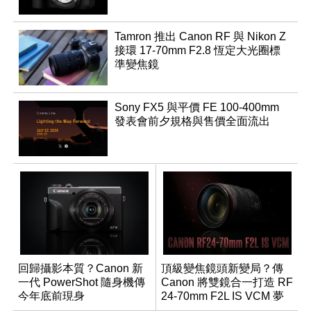
Tamron 推出 Canon RF 與 Nikon Z
接環 17-70mm F2.8 恆定大光圈標
準變焦鏡
Sony FX5 與平價 FE 100-400mm
發表會前夕規格與售價全面流出
回歸攝影本質？Canon 新
頂級變焦鏡頭新變局？傳
一代 PowerShot 隨身機傳
Canon 將雙鏡合一打造 RF
今年底前現身
24-70mm F2L IS VCM 夢
幻規格