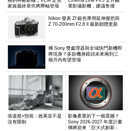
格的神祕新機，VCM 定焦
Cinema Line FX5 全片幅
家族最終章也將壓軸登場
電影攝影機，建議售價
NT$144,980
Nikon 發表 Zf 銀色專用延伸握把與
Z 70-200mm F2.8 II 最新韌體更新
傳 Sony 雙處理器與全域快門新機即
將現身？多款機身鏡頭未來兩到三
個月內有望登場
張道慈×預視：效果並不是
影像產業的下一個震撼？
沒有限制
Sony 2026-2027 年度計畫
傳將迎來「巨大式創新」