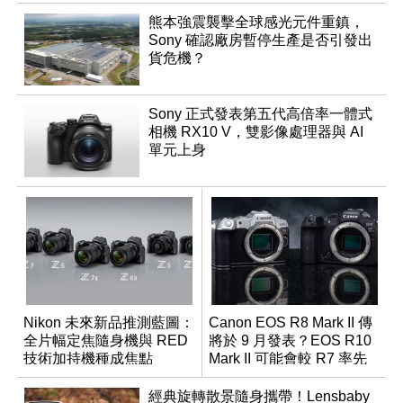
熊本強震襲擊全球感光元件重鎮，
Sony 確認廠房暫停生產是否引發出
貨危機？
Sony 正式發表第五代高倍率一體式
相機 RX10 V，雙影像處理器與 AI
單元上身
Nikon 未來新品推測藍圖：
Canon EOS R8 Mark II 傳
全片幅定焦隨身機與 RED
將於 9 月發表？EOS R10
技術加持機種成焦點
Mark II 可能會較 R7 率先
推出
經典旋轉散景隨身攜帶！Lensbaby