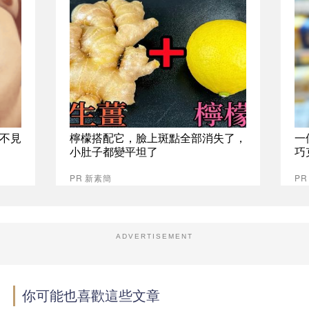
不見
檸檬搭配它，臉上斑點全部消失了，
一
小肚子都變平坦了
巧
PR 新素簡
P
ADVERTISEMENT
你可能也喜歡這些文章