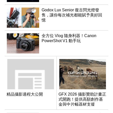
Godox Lux Senior 復古閃光燈發
售，讓你每次補光都能賦予美好回
憶
全方位 Vlog 隨身利器！Canon
PowerShot V1 動手玩
精品攝影過程大公開
GFX 2026 攝影贊助計畫正
式開跑！提供高額創作基
金與中片幅器材支援