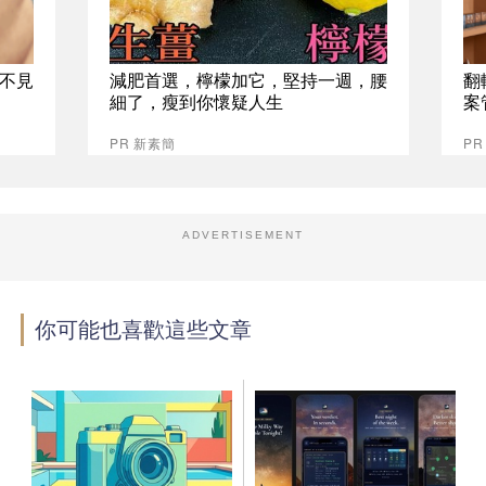
不見
減肥首選，檸檬加它，堅持一週，腰
翻
細了，瘦到你懷疑人生
案
PR 新素簡
P
ADVERTISEMENT
你可能也喜歡這些文章