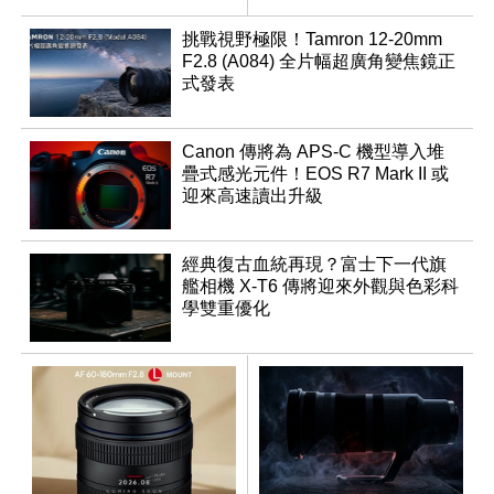
挑戰視野極限！Tamron 12-20mm
F2.8 (A084) 全片幅超廣角變焦鏡正
式發表
Canon 傳將為 APS-C 機型導入堆
疊式感光元件！EOS R7 Mark II 或
迎來高速讀出升級
經典復古血統再現？富士下一代旗
艦相機 X-T6 傳將迎來外觀與色彩科
學雙重優化