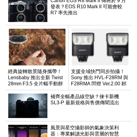
Canon EOS R8 Mark II 傳將於 9 月
發表？EOS R10 Mark II 可能會較
R7 率先推出
經典旋轉散景隨身攜帶！
支援全域快門同步拍攝！
Lensbaby 推出全新 Twist
Sony 推出 HVL-F28RM 與
28mm F3.5 全片幅手動餅
F28RMA 閃燈 Ver.2.00 韌
乾鏡
體
補齊全幅產品線空缺？徠卡新機
SL3-P 最新規格與售價傳聞流出
風景與星空攝影師的氣象決策利
器：專業解讀光影與雲層的智慧