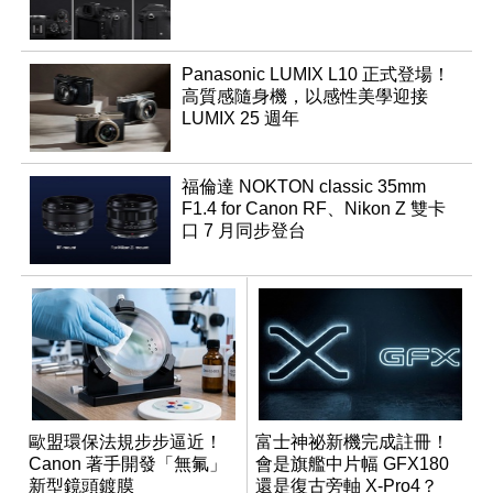
Panasonic LUMIX L10 正式登場！
高質感隨身機，以感性美學迎接
LUMIX 25 週年
福倫達 NOKTON classic 35mm
F1.4 for Canon RF、Nikon Z 雙卡
口 7 月同步登台
歐盟環保法規步步逼近！
富士神祕新機完成註冊！
Canon 著手開發「無氟」
會是旗艦中片幅 GFX180
新型鏡頭鍍膜
還是復古旁軸 X-Pro4？