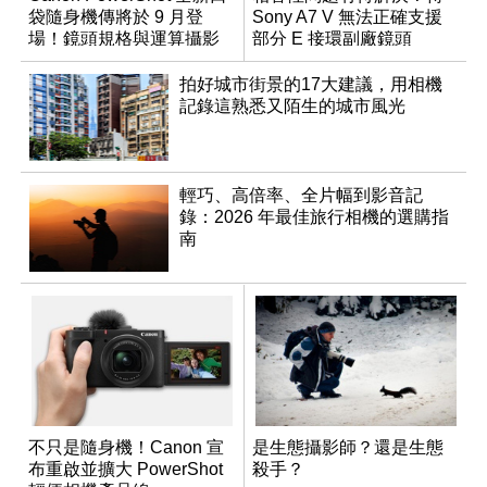
袋隨身機傳將於 9 月登
Sony A7 V 無法正確支援
場！鏡頭規格與運算攝影
部分 E 接環副廠鏡頭
升級成為焦點
拍好城市街景的17大建議，用相機
記錄這熟悉又陌生的城市風光
輕巧、高倍率、全片幅到影音記
錄：2026 年最佳旅行相機的選購指
南
不只是隨身機！Canon 宣
是生態攝影師？還是生態
布重啟並擴大 PowerShot
殺手？