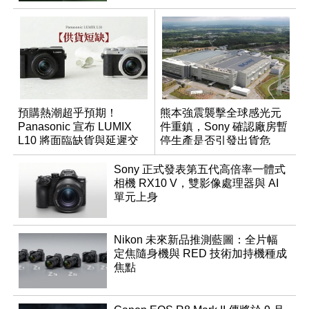
預購熱潮超乎預期！
熊本強震襲擊全球感光元
Panasonic 宣布 LUMIX
件重鎮，Sony 確認廠房暫
L10 將面臨缺貨與延遲交
停生產是否引發出貨危
貨時間
機？
Sony 正式發表第五代高倍率一體式
相機 RX10 V，雙影像處理器與 AI
單元上身
Nikon 未來新品推測藍圖：全片幅
定焦隨身機與 RED 技術加持機種成
焦點