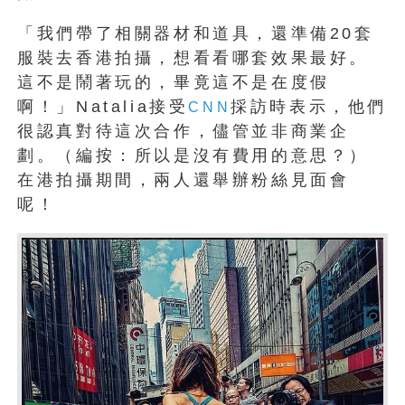
「我們帶了相關器材和道具，還準備20套
服裝去香港拍攝，想看看哪套效果最好。
這不是鬧著玩的，畢竟這不是在度假
啊！」Natalia接受
採訪時表示，他們
CNN
很認真對待這次合作，儘管並非商業企
劃。（編按：所以是沒有費用的意思？）
在港拍攝期間，兩人還舉辦粉絲見面會
呢！