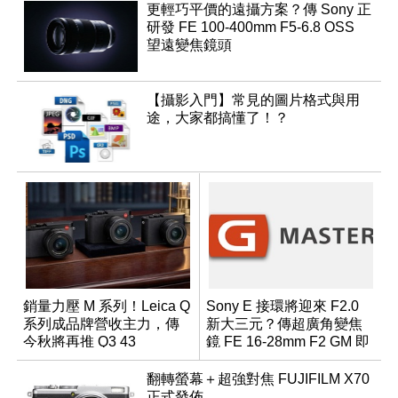
更輕巧平價的遠攝方案？傳 Sony 正
研發 FE 100-400mm F5-6.8 OSS
望遠變焦鏡頭
【攝影入門】常見的圖片格式與用
途，大家都搞懂了！？
銷量力壓 M 系列！Leica Q
Sony E 接環將迎來 F2.0
系列成品牌營收主力，傳
新大三元？傳超廣角變焦
今秋將再推 Q3 43
鏡 FE 16-28mm F2 GM 即
Monochrom
將問世
翻轉螢幕＋超強對焦 FUJIFILM X70
正式發佈