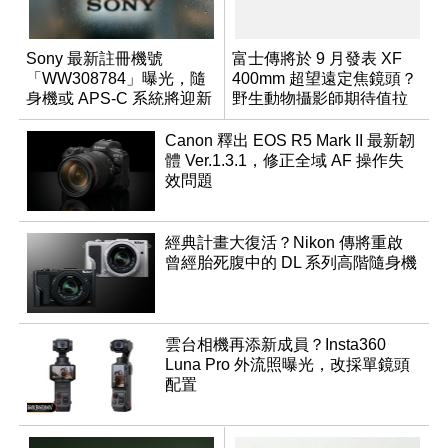
Sony 最新註冊機號
富士傳將於 9 月發表 XF
「WW308784」曝光，隨
400mm 超望遠定焦鏡頭？
身機或 APS-C 系統將迎新
野生動物攝影師期待值拉
成員？
滿
Canon 釋出 EOS R5 Mark II 最新韌
體 Ver.1.3.1，修正全域 AF 操作失
效問題
經典計畫大復活？Nikon 傳將重啟
曾經胎死腹中的 DL 系列高階隨身機
雲台相機再添新成員？Insta360
Luna Pro 外流照曝光，改採單鏡頭
配置