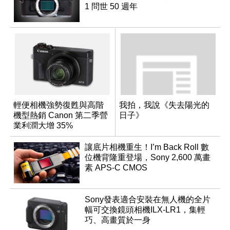
1 問世 50 週年
輕便相機強勢復甦與高階
我拍，我說《失去陽光的
機型熱銷 Canon 第二季營
日子》
業利潤大增 35%
讓底片相機重生！I’m Back Roll 數
位機背隆重登場，Sony 2,600 萬畫
素 APS-C CMOS
Sony發表適合安裝在無人機的全片
幅可交換鏡頭相機ILX-LR1，集輕
巧、高畫質於一身