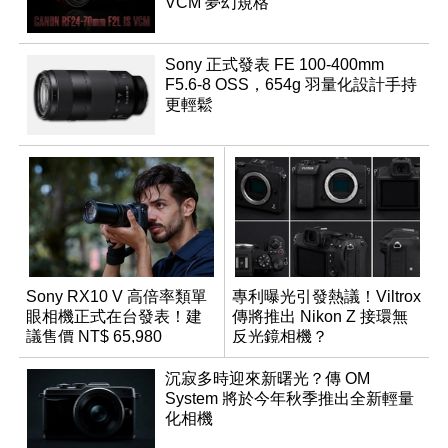
VCM 夢幻規格
Sony 正式發表 FE 100-400mm
F5.6-8 OSS，654g 羽量化設計手持
更輕鬆
Sony RX10 V 高倍率類單
專利曝光引發熱議！Viltrox
眼相機正式在台發表！建
傳將推出 Nikon Z 接環無
議售價 NT$ 65,980
反光鏡相機？
沉寂多時迎來新曙光？傳 OM
System 將於今年秋季推出全新輕量
化相機