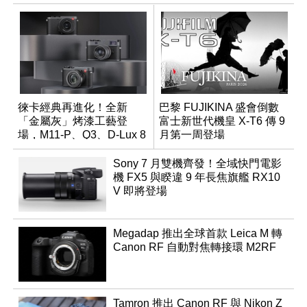
徠卡經典再進化！全新
巴黎 FUJIKINA 盛會倒數
「金屬灰」烤漆工藝登
富士新世代機皇 X-T6 傳 9
場，M11-P、Q3、D-Lux 8
月第一周登場
領銜換裝
Sony 7 月雙機齊發！全域快門電影
機 FX5 與睽違 9 年長焦旗艦 RX10
V 即將登場
Megadap 推出全球首款 Leica M 轉
Canon RF 自動對焦轉接環 M2RF
Tamron 推出 Canon RF 與 Nikon Z