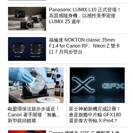
Panasonic LUMIX L10 正式登場！
高質感隨身機，以感性美學迎接
LUMIX 25 週年
福倫達 NOKTON classic 35mm
F1.4 for Canon RF、Nikon Z 雙卡
口 7 月同步登台
歐盟環保法規步步逼近！
富士神祕新機完成註冊！
Canon 著手開發「無氟」
會是旗艦中片幅 GFX180
新型鏡頭鍍膜
還是復古旁軸 X-Pro4？