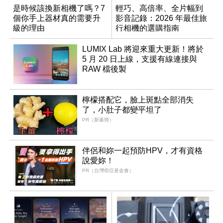
是時候該換新相機了嗎？7
輕巧、高倍率、全片幅到
個你手上器材真的需要升
影音記錄：2026 年最佳旅
級的理由
行相機的選購指南
LUMIX Lab 將迎來重大更新！將於
5 月 20 日上線，支援有線連接與
RAW 檔後製
檸檬搭配它，臉上斑點全部消失
了，小肚子都變平坦了
PR（新素簡）
伴侶和妳一起預防HPV，才有資格
說愛妳！
PR（台灣癌症基金會）