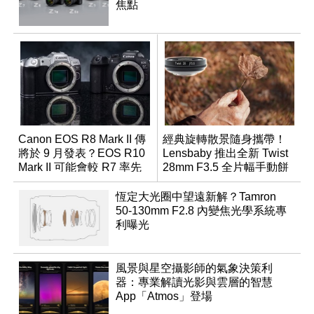
焦點
Canon EOS R8 Mark II 傳
經典旋轉散景隨身攜帶！
將於 9 月發表？EOS R10
Lensbaby 推出全新 Twist
Mark II 可能會較 R7 率先
28mm F3.5 全片幅手動餅
推出
乾鏡
恆定大光圈中望遠新解？Tamron
50-130mm F2.8 內變焦光學系統專
利曝光
風景與星空攝影師的氣象決策利
器：專業解讀光影與雲層的智慧
App「Atmos」登場