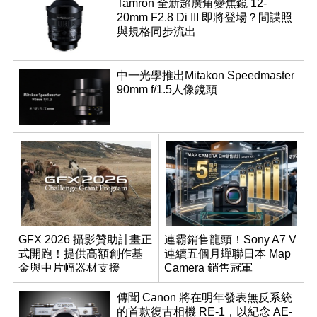
Tamron 全新超廣角變焦鏡 12-
20mm F2.8 Di III 即將登場？間諜照
與規格同步流出
中一光學推出Mitakon Speedmaster
90mm f/1.5人像鏡頭
GFX 2026 攝影贊助計畫正
連霸銷售龍頭！Sony A7 V
式開跑！提供高額創作基
連續五個月蟬聯日本 Map
金與中片幅器材支援
Camera 銷售冠軍
傳聞 Canon 將在明年發表無反系統
的首款復古相機 RE-1，以紀念 AE-