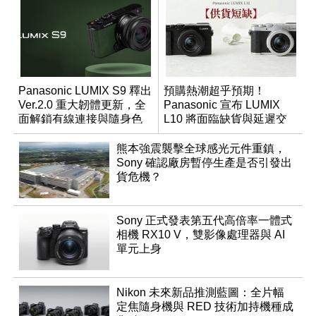
Panasonic LUMIX S9 釋出
預購熱潮超乎預期！
Ver.2.0 重大韌體更新，全
Panasonic 宣布 LUMIX
面解鎖有線連接與隨身色
L10 將面臨缺貨與延遲交
調編輯
貨時間
熊本強震襲擊全球感光元件重鎮，
Sony 確認廠房暫停生產是否引發出
貨危機？
Sony 正式發表第五代高倍率一體式
相機 RX10 V，雙影像處理器與 AI
單元上身
Nikon 未來新品推測藍圖：全片幅
定焦隨身機與 RED 技術加持機種成