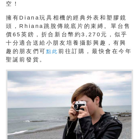
空！
擁有Diana玩具相機的經典外表和塑膠鏡
頭，Rhiana跳脫傳統底片的束縛。單台售
價65英鎊，折合新台幣約3,270元，似乎
十分適合送給小朋友培養攝影興趣，有興
趣的朋友們可
前往訂購，最快會在今年
點此
聖誕前發貨。