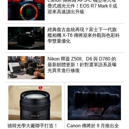
Canon 傳將為 APS-C 機型導入堆
疊式感光元件！EOS R7 Mark II 或
迎來高速讀出升級
經典復古血統再現？富士下一代旗
艦相機 X-T6 傳將迎來外觀與色彩科
學雙重優化
Nikon 釋蓋 Z50II、D6 與 D780 的
最新韌體更新！針對選單語系及曝
光異常進行修復
德韓光學大廠聯手打造！
Canon 傳將於 9 月推出全