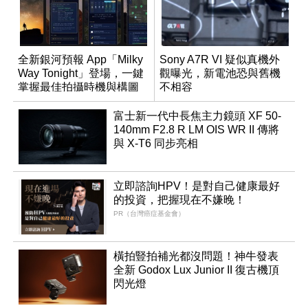
全新銀河預報 App「Milky
Sony A7R VI 疑似真機外
Way Tonight」登場，一鍵
觀曝光，新電池恐與舊機
掌握最佳拍攝時機與構圖
不相容
富士新一代中長焦主力鏡頭 XF 50-
140mm F2.8 R LM OIS WR II 傳將
與 X-T6 同步亮相
立即諮詢HPV！是對自己健康最好
的投資，把握現在不嫌晚！
PR（台灣癌症基金會）
橫拍豎拍補光都沒問題！神牛發表
全新 Godox Lux Junior II 復古機頂
閃光燈