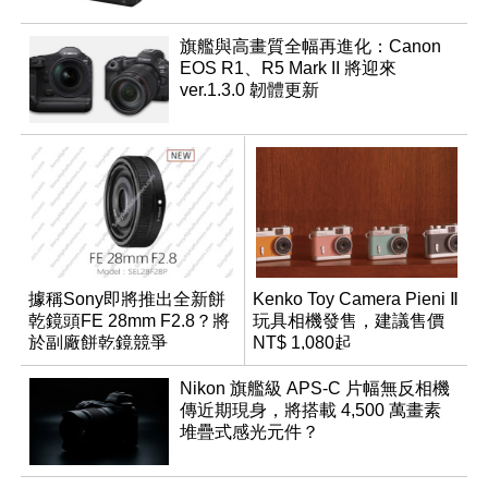
旗艦與高畫質全幅再進化：Canon
EOS R1、R5 Mark II 將迎來
ver.1.3.0 韌體更新
據稱Sony即將推出全新餅
Kenko Toy Camera Pieni Ⅱ
乾鏡頭FE 28mm F2.8？將
玩具相機發售，建議售價
於副廠餅乾鏡競爭
NT$ 1,080起
Nikon 旗艦級 APS-C 片幅無反相機
傳近期現身，將搭載 4,500 萬畫素
堆疊式感光元件？