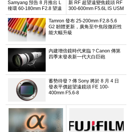
Samyang 預告 8 月推出 L
新 RF 超望遠變焦鏡頭 RF
接環 60-180mm F2.8 望遠
300-600mm F5.6L IS USM
變焦鏡
Tamron 發布 25-200mm F2.8-5.6
G2 韌體更新，廣角至中焦段微距性
能大幅升級
內建增倍鏡時代來臨？Canon 傳第
四季末發表新一代大白巨砲
蓄勢待發？傳 Sony 將於 8 月 4 日
發表平價超望遠鏡頭 FE 100-
400mm F5.6-8