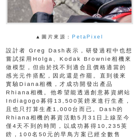
▲圖片來源：
PetaPixel
設計者 Greg Dash表示，研發過程中也想
嘗試採用Holga、Kodak Brownie相機來
做模型，但由於找不到適合且價格適當的
感光元件搭配，因此還是作罷。直到後來
實驗Diana相機，才成功開發出產品
Rhiana相機。他希望能透過創意募資網站
Indiagogo募得13,500英鎊來進行生產，
且也只打算生產1,000台而已。Dash的
Rhiana相機的募資活動5月31日上線至今
僅4天不到的時間，以成功募得10,235英
鎊，100名50元的早鳥方案已經全數售