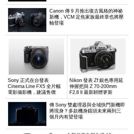
Canon 傳 9 月推出復古風格的神祕
新機，VCM 定焦家族最終章也將壓
軸登場
Sony 正式在台發表
Nikon 發表 Zf 銀色專用延
Cinema Line FX5 全片幅
伸握把與 Z 70-200mm
電影攝影機，建議售價
F2.8 II 最新韌體更新
NT$144,980
傳 Sony 雙處理器與全域快門新機即
將現身？多款機身鏡頭未來兩到三
個月內有望登場