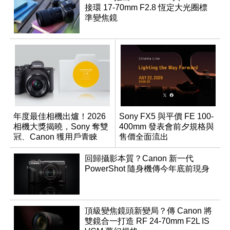
接環 17-70mm F2.8 恆定大光圈標
準變焦鏡
年度最佳相機出爐！2026
Sony FX5 與平價 FE 100-
相機大獎揭曉，Sony 奪雙
400mm 發表會前夕規格與
冠、Canon 獲用戶青睞
售價全面流出
回歸攝影本質？Canon 新一代
PowerShot 隨身機傳今年底前現身
頂級變焦鏡頭新變局？傳 Canon 將
雙鏡合一打造 RF 24-70mm F2L IS