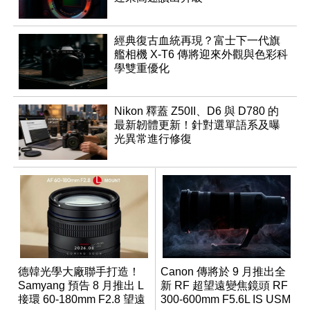
經典復古血統再現？富士下一代旗
艦相機 X-T6 傳將迎來外觀與色彩科
學雙重優化
Nikon 釋蓋 Z50II、D6 與 D780 的
最新韌體更新！針對選單語系及曝
光異常進行修復
德韓光學大廠聯手打造！
Canon 傳將於 9 月推出全
Samyang 預告 8 月推出 L
新 RF 超望遠變焦鏡頭 RF
接環 60-180mm F2.8 望遠
300-600mm F5.6L IS USM