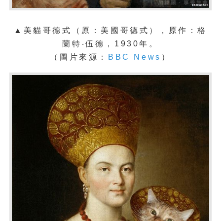
▲美貓哥德式（原：美國哥德式），原作：
格
蘭特‧伍德
，1930年。
（圖片來源：
BBC News
）