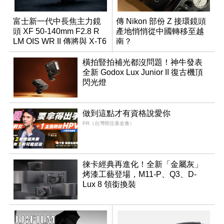
富士新一代中長焦主力鏡
傳 Nikon 部份 Z 接環鏡頭
頭 XF 50-140mm F2.8 R
產地悄悄從中國轉移至越
LM OIS WR II 傳將與 X-T6
南？
同步亮相
橫拍豎拍補光都沒問題！神牛發表
全新 Godox Lux Junior II 復古機頂
閃光燈
做到這點才有資格說愛你
PR（台灣癌症基金會）
徠卡經典再進化！全新「金屬灰」
烤漆工藝登場，M11-P、Q3、D-
Lux 8 領銜換裝