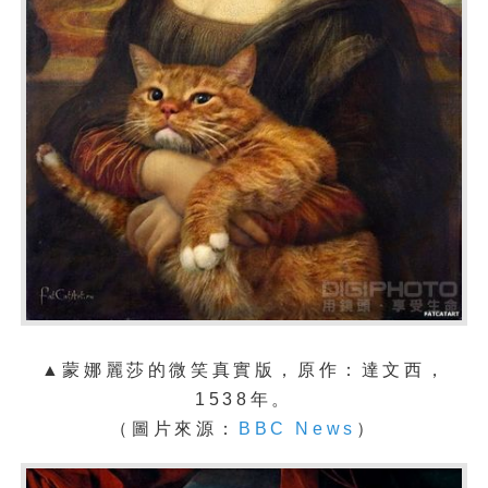
▲
蒙娜麗莎的微笑真實版，原作：達文西，
1538年。
（圖片來源：
BBC News
）