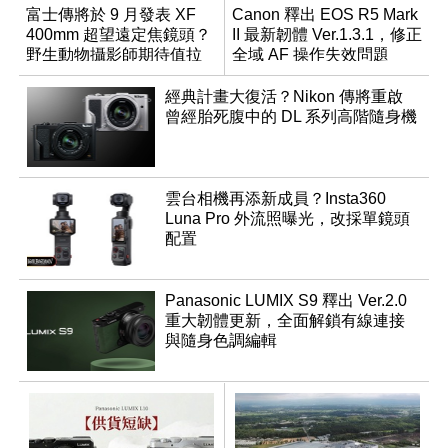
富士傳將於 9 月發表 XF
Canon 釋出 EOS R5 Mark
400mm 超望遠定焦鏡頭？
II 最新韌體 Ver.1.3.1，修正
野生動物攝影師期待值拉
全域 AF 操作失效問題
滿
經典計畫大復活？Nikon 傳將重啟
曾經胎死腹中的 DL 系列高階隨身機
雲台相機再添新成員？Insta360
Luna Pro 外流照曝光，改採單鏡頭
配置
Panasonic LUMIX S9 釋出 Ver.2.0
重大韌體更新，全面解鎖有線連接
與隨身色調編輯