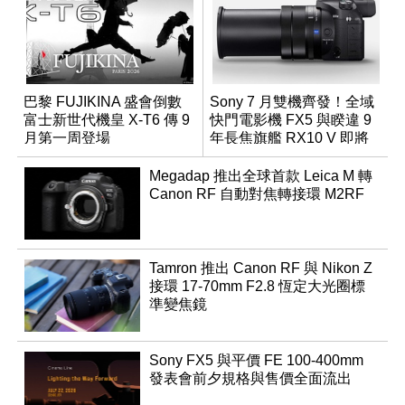
巴黎 FUJIKINA 盛會倒數
Sony 7 月雙機齊發！全域
富士新世代機皇 X-T6 傳 9
快門電影機 FX5 與睽違 9
月第一周登場
年長焦旗艦 RX10 V 即將
登場
Megadap 推出全球首款 Leica M 轉
Canon RF 自動對焦轉接環 M2RF
Tamron 推出 Canon RF 與 Nikon Z
接環 17-70mm F2.8 恆定大光圈標
準變焦鏡
Sony FX5 與平價 FE 100-400mm
發表會前夕規格與售價全面流出