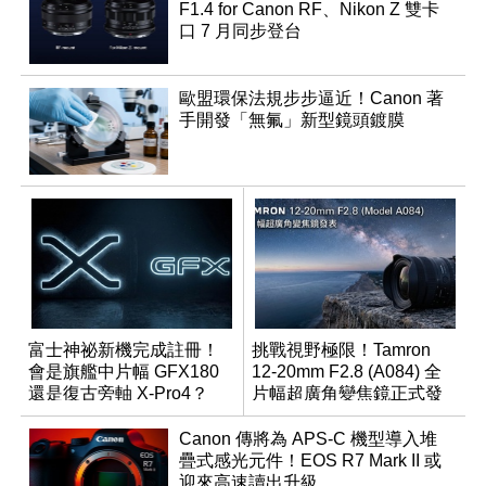
F1.4 for Canon RF、Nikon Z 雙卡
口 7 月同步登台
歐盟環保法規步步逼近！Canon 著
手開發「無氟」新型鏡頭鍍膜
富士神祕新機完成註冊！
挑戰視野極限！Tamron
會是旗艦中片幅 GFX180
12-20mm F2.8 (A084) 全
還是復古旁軸 X-Pro4？
片幅超廣角變焦鏡正式發
表
Canon 傳將為 APS-C 機型導入堆
疊式感光元件！EOS R7 Mark II 或
迎來高速讀出升級