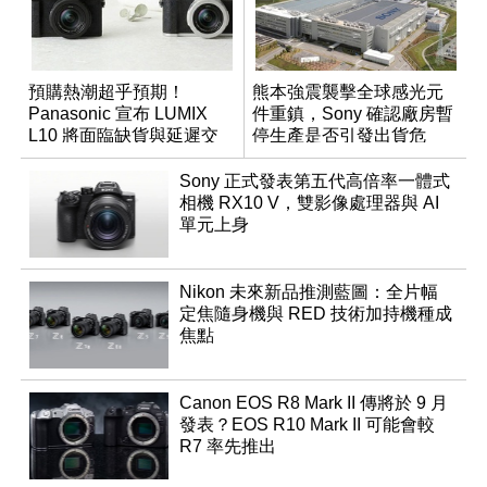
預購熱潮超乎預期！
熊本強震襲擊全球感光元
Panasonic 宣布 LUMIX
件重鎮，Sony 確認廠房暫
L10 將面臨缺貨與延遲交
停生產是否引發出貨危
貨時間
機？
Sony 正式發表第五代高倍率一體式
相機 RX10 V，雙影像處理器與 AI
單元上身
Nikon 未來新品推測藍圖：全片幅
定焦隨身機與 RED 技術加持機種成
焦點
Canon EOS R8 Mark II 傳將於 9 月
發表？EOS R10 Mark II 可能會較
R7 率先推出