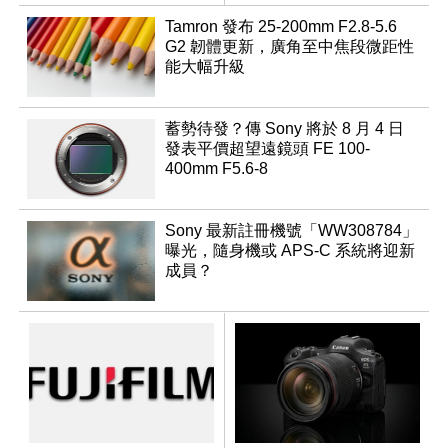
變焦鏡
Tamron 發布 25-200mm F2.8-5.6
G2 韌體更新，廣角至中焦段微距性
能大幅升級
蓄勢待發？傳 Sony 將於 8 月 4 日
發表平價超望遠鏡頭 FE 100-
400mm F5.6-8
Sony 最新註冊機號「WW308784」
曝光，隨身機或 APS-C 系統將迎新
成員？