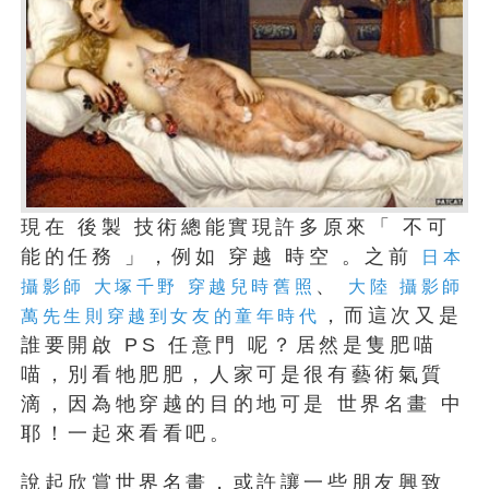
現在 後製 技術總能實現許多原來「 不可
能的任務 」，例如 穿越 時空 。之前
日本
、
攝影師 大塚千野 穿越兒時舊照
大陸 攝影師
，而這次又是
萬先生則穿越到女友的童年時代
誰要開啟 PS 任意門 呢？居然是隻肥喵
喵，別看牠肥肥，人家可是很有藝術氣質
滴，因為牠穿越的目的地可是 世界名畫 中
耶！一起來看看吧。
說起欣賞世界名畫，或許讓一些朋友興致