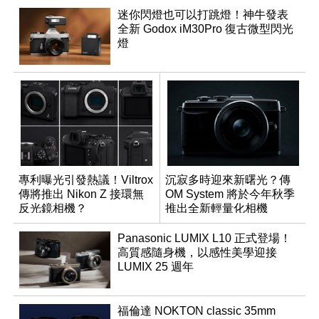
迷你閃燈也可以打跳燈！神牛發表
全新 Godox iM30Pro 復古微型閃光
燈
專利曝光引發熱議！Viltrox
沉寂多時迎來新曙光？傳
傳將推出 Nikon Z 接環無
OM System 將於今年秋季
反光鏡相機？
推出全新輕量化相機
Panasonic LUMIX L10 正式登場！
高質感隨身機，以感性美學迎接
LUMIX 25 週年
福倫達 NOKTON classic 35mm