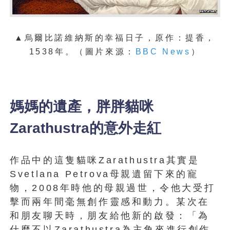
▲
烏爾比諾維納斯的幸福日子，原作：提香，
1538年。（圖片來源：
BBC News
）
媽媽的遺產，胖胖貓咪
Zarathustra的意外走紅
作品中的這隻貓咪Zarathustra其實是
Svetlana Petrova母親遺留下來的寵
物，2008年時他的母親過世，令他大受打
擊而兩年間毫無創作靈感和動力。某次在
和朋友聊天時，朋友給他新的啟發：「為
什麼不以Zarathustra為主角來進行創作