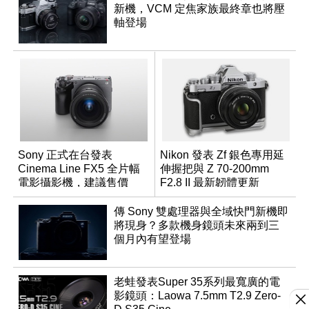
新機，VCM 定焦家族最終章也將壓
軸登場
Sony 正式在台發表
Nikon 發表 Zf 銀色專用延
Cinema Line FX5 全片幅
伸握把與 Z 70-200mm
電影攝影機，建議售價
F2.8 II 最新韌體更新
NT$144,980
傳 Sony 雙處理器與全域快門新機即
將現身？多款機身鏡頭未來兩到三
個月內有望登場
老蛙發表Super 35系列最寬廣的電
影鏡頭：Laowa 7.5mm T2.9 Zero-