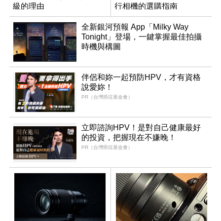
級的理由
行相機的選購指南
全新銀河預報 App「Milky Way
Tonight」登場，一鍵掌握最佳拍攝
時機與構圖
伴侶和妳一起預防HPV，才有資格
說愛妳！
PR（台灣癌症基金會）
立即諮詢HPV！是對自己健康最好
的投資，把握現在不嫌晚！
PR（台灣癌症基金會）