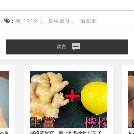
親子寵物
影像編修
攝影師
、
、
留言
不見
檸檬搭配它，臉上斑點全部消失了，
女