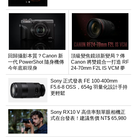
回歸攝影本質？Canon 新
頂級變焦鏡頭新變局？傳
一代 PowerShot 隨身機傳
Canon 將雙鏡合一打造 RF
今年底前現身
24-70mm F2L IS VCM 夢
幻規格
Sony 正式發表 FE 100-400mm
F5.6-8 OSS，654g 羽量化設計手持
更輕鬆
Sony RX10 V 高倍率類單眼相機正
式在台發表！建議售價 NT$ 65,980