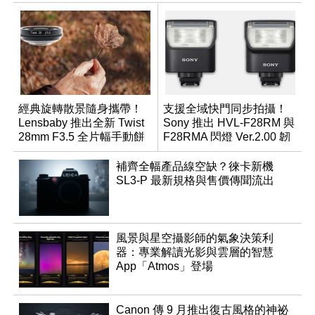
經典旋轉散景隨身攜帶！
支援全域快門同步拍攝！
Lensbaby 推出全新 Twist
Sony 推出 HVL-F28RM 與
28mm F3.5 全片幅手動餅
F28RMA 閃燈 Ver.2.00 韌
乾鏡
體
補齊全幅產品線空缺？徠卡新機
SL3-P 最新規格與售價傳聞流出
風景與星空攝影師的氣象決策利
器：專業解讀光影與雲層的智慧
App「Atmos」登場
Canon 傳 9 月推出復古風格的神祕