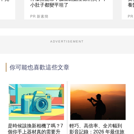
小肚子都變平坦了
養
PR 新素簡
P
ADVERTISEMENT
你可能也喜歡這些文章
是時候該換新相機了嗎？7
輕巧、高倍率、全片幅到
個你手上器材真的需要升
影音記錄：2026 年最佳旅