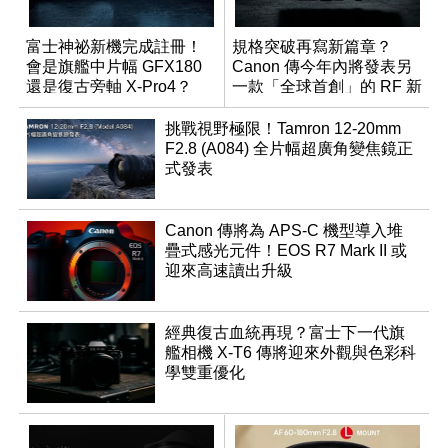
富士神祕新機完成註冊！
規格突破再寫新篇章？
會是旗艦中片幅 GFX180
Canon 傳今年內將發表另
還是復古旁軸 X-Pro4？
一款「全球首創」的 RF 新
鏡頭
挑戰視野極限！Tamron 12-20mm
F2.8 (A084) 全片幅超廣角變焦鏡正
式發表
Canon 傳將為 APS-C 機型導入堆
疊式感光元件！EOS R7 Mark II 或
迎來高速讀出升級
經典復古血統再現？富士下一代旗
艦相機 X-T6 傳將迎來外觀與色彩科
學雙重優化