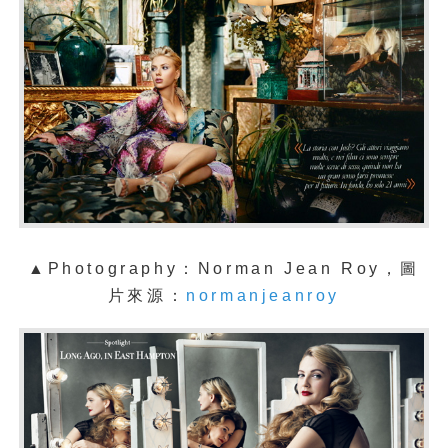
▲Photography：Norman Jean Roy，圖
片來源：
normanjeanroy