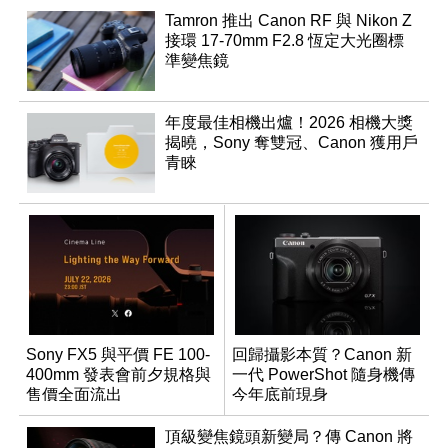
Tamron 推出 Canon RF 與 Nikon Z
接環 17-70mm F2.8 恆定大光圈標
準變焦鏡
年度最佳相機出爐！2026 相機大獎
揭曉，Sony 奪雙冠、Canon 獲用戶
青睞
Sony FX5 與平價 FE 100-
回歸攝影本質？Canon 新
400mm 發表會前夕規格與
一代 PowerShot 隨身機傳
售價全面流出
今年底前現身
頂級變焦鏡頭新變局？傳 Canon 將