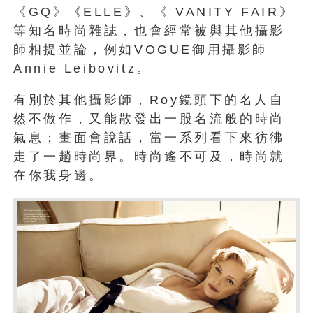
《GQ》《ELLE》、《 VANITY FAIR》
等知名時尚雜誌，也會經常被與其他攝影
師相提並論，例如VOGUE御用攝影師
Annie Leibovitz。
有別於其他攝影師，Roy鏡頭下的名人自
然不做作，又能散發出一股名流般的時尚
氣息；畫面會說話，當一系列看下來彷彿
走了一趟時尚界。時尚遙不可及，時尚就
在你我身邊。