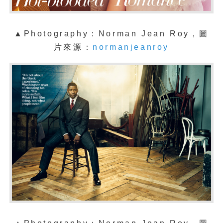
▲Photography：Norman Jean Roy，圖
片來源：
normanjeanroy