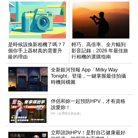
是時候該換新相機了嗎？7
輕巧、高倍率、全片幅到
個你手上器材真的需要升
影音記錄：2026 年最佳旅
級的理由
行相機的選購指南
全新銀河預報 App「Milky Way
Tonight」登場，一鍵掌握最佳拍攝
時機與構圖
伴侶和妳一起預防HPV，才有資格
說愛妳！
PR（台灣癌症基金會）
立即諮詢HPV！是對自己健康最好