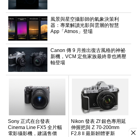
風景與星空攝影師的氣象決策利
器：專業解讀光影與雲層的智慧
App「Atmos」登場
Canon 傳 9 月推出復古風格的神祕
新機，VCM 定焦家族最終章也將壓
軸登場
Sony 正式在台發表
Nikon 發表 Zf 銀色專用延
Cinema Line FX5 全片幅
伸握把與 Z 70-200mm
電影攝影機，建議售價
F2.8 II 最新韌體更新