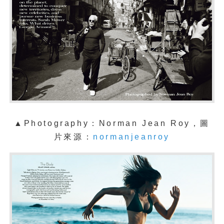
▲Photography：Norman Jean Roy，圖
片來源：
normanjeanroy