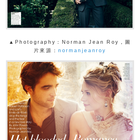
▲Photography：Norman Jean Roy，圖
片來源：
normanjeanroy