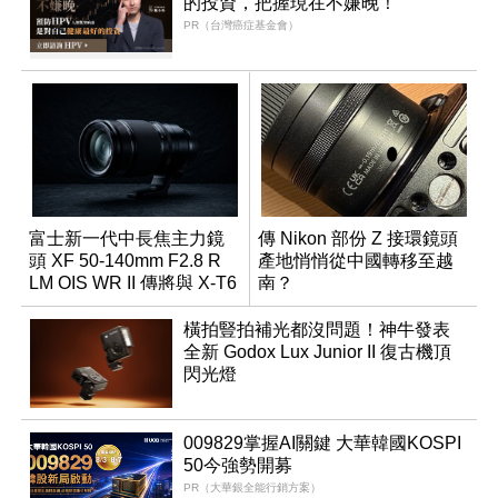
的投資，把握現在不嫌晚！
PR（台灣癌症基金會）
富士新一代中長焦主力鏡
傳 Nikon 部份 Z 接環鏡頭
頭 XF 50-140mm F2.8 R
產地悄悄從中國轉移至越
LM OIS WR II 傳將與 X-T6
南？
同步亮相
橫拍豎拍補光都沒問題！神牛發表
全新 Godox Lux Junior II 復古機頂
閃光燈
009829掌握AI關鍵 大華韓國KOSPI
50今強勢開募
PR（大華銀全能行銷方案）