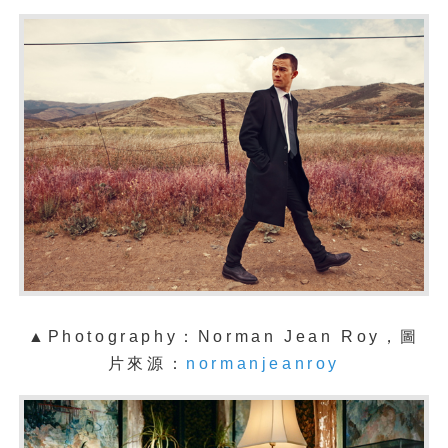
▲Photography：Norman Jean Roy，圖
片來源：
normanjeanroy