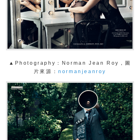
▲Photography：Norman Jean Roy，圖
片來源：
normanjeanroy