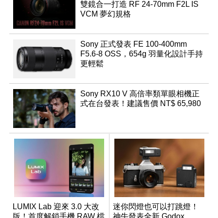
雙鏡合一打造 RF 24-70mm F2L IS
VCM 夢幻規格
Sony 正式發表 FE 100-400mm
F5.6-8 OSS，654g 羽量化設計手持
更輕鬆
Sony RX10 V 高倍率類單眼相機正
式在台發表！建議售價 NT$ 65,980
LUMIX Lab 迎來 3.0 大改
迷你閃燈也可以打跳燈！
版！首度解鎖手機 RAW 檔
神牛發表全新 Godox