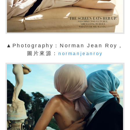
▲Photography：Norman Jean Roy，
圖片來源：
normanjeanroy