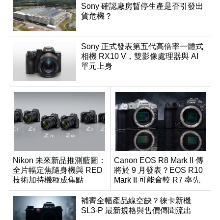
Sony 確認廠房暫停生產是否引發出
貨危機？
Sony 正式發表第五代高倍率一體式
相機 RX10 V，雙影像處理器與 AI
單元上身
Nikon 未來新品推測藍圖：
Canon EOS R8 Mark II 傳
全片幅定焦隨身機與 RED
將於 9 月發表？EOS R10
技術加持機種成焦點
Mark II 可能會較 R7 率先
推出
補齊全幅產品線空缺？徠卡新機
SL3-P 最新規格與售價傳聞流出