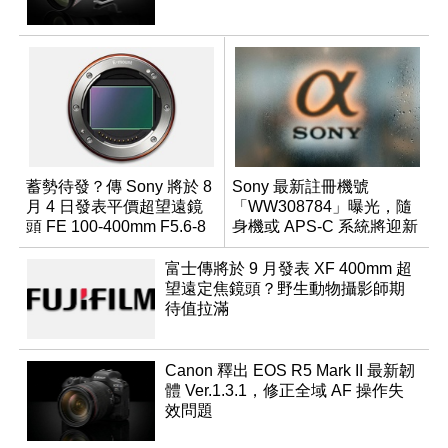
蓄勢待發？傳 Sony 將於 8
Sony 最新註冊機號
月 4 日發表平價超望遠鏡
「WW308784」曝光，隨
頭 FE 100-400mm F5.6-8
身機或 APS-C 系統將迎新
成員？
富士傳將於 9 月發表 XF 400mm 超
望遠定焦鏡頭？野生動物攝影師期
待值拉滿
Canon 釋出 EOS R5 Mark II 最新韌
體 Ver.1.3.1，修正全域 AF 操作失
效問題