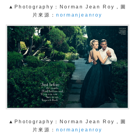
▲Photography：Norman Jean Roy，圖
片來源：
normanjeanroy
▲Photography：Norman Jean Roy，圖
片來源：
normanjeanroy