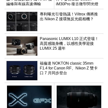
編修與有線高速傳輸
iM30Pro 復古微型閃光燈
專利曝光引發熱議！Viltrox 傳將推
出 Nikon Z 接環無反光鏡相機？
Panasonic LUMIX L10 正式登場！
高質感隨身機，以感性美學迎接
LUMIX 25 週年
福倫達 NOKTON classic 35mm
F1.4 for Canon RF、Nikon Z 雙卡
口 7 月同步登台