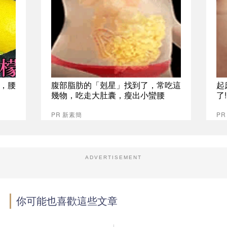
，腰
腹部脂肪的「剋星」找到了，常吃這
起
幾物，吃走大肚囊，瘦出小蠻腰
了
PR 新素簡
PR
ADVERTISEMENT
你可能也喜歡這些文章