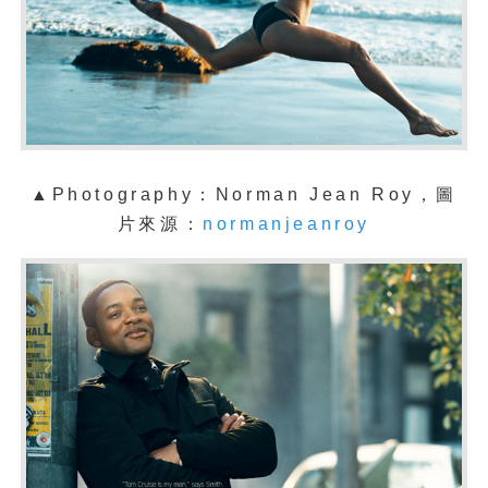
▲Photography：Norman Jean Roy，圖
片來源：
normanjeanroy