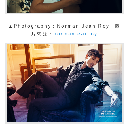
▲Photography：Norman Jean Roy，圖
片來源：
normanjeanroy