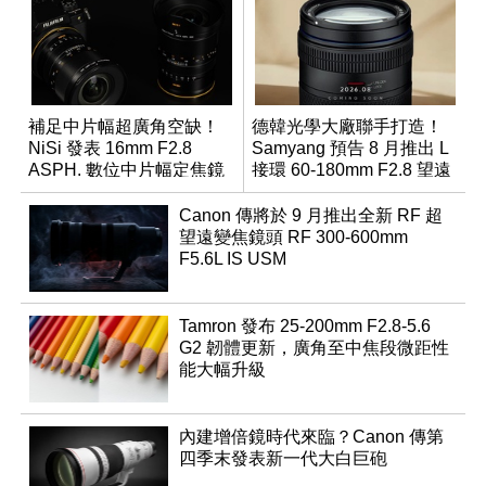
補足中片幅超廣角空缺！
德韓光學大廠聯手打造！
NiSi 發表 16mm F2.8
Samyang 預告 8 月推出 L
ASPH. 數位中片幅定焦鏡
接環 60-180mm F2.8 望遠
變焦鏡
Canon 傳將於 9 月推出全新 RF 超
望遠變焦鏡頭 RF 300-600mm
F5.6L IS USM
Tamron 發布 25-200mm F2.8-5.6
G2 韌體更新，廣角至中焦段微距性
能大幅升級
內建增倍鏡時代來臨？Canon 傳第
四季末發表新一代大白巨砲