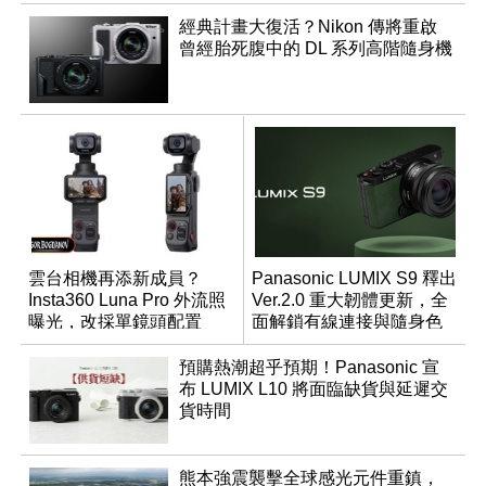
經典計畫大復活？Nikon 傳將重啟
曾經胎死腹中的 DL 系列高階隨身機
雲台相機再添新成員？
Panasonic LUMIX S9 釋出
Insta360 Luna Pro 外流照
Ver.2.0 重大韌體更新，全
曝光，改採單鏡頭配置
面解鎖有線連接與隨身色
調編輯
預購熱潮超乎預期！Panasonic 宣
布 LUMIX L10 將面臨缺貨與延遲交
貨時間
熊本強震襲擊全球感光元件重鎮，