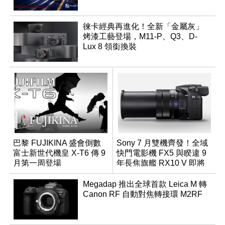
徠卡經典再進化！全新「金屬灰」
烤漆工藝登場，M11-P、Q3、D-
Lux 8 領銜換裝
巴黎 FUJIKINA 盛會倒數
Sony 7 月雙機齊發！全域
富士新世代機皇 X-T6 傳 9
快門電影機 FX5 與睽違 9
月第一周登場
年長焦旗艦 RX10 V 即將
登場
Megadap 推出全球首款 Leica M 轉
Canon RF 自動對焦轉接環 M2RF