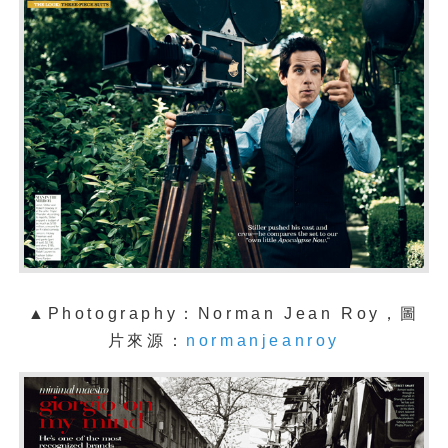
▲Photography：Norman Jean Roy，圖
片來源：
normanjeanroy