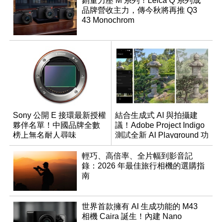
銷量力壓 M 系列！Leica Q 系列成
品牌營收主力，傳今秋將再推 Q3
43 Monochrom
Sony 公開 E 接環最新授權
結合生成式 AI 與拍攝建
夥伴名單！中國品牌全數
議！Adobe Project Indigo
榜上無名耐人尋味
測試全新 AI Playground 功
能
輕巧、高倍率、全片幅到影音記
錄：2026 年最佳旅行相機的選購指
南
世界首款擁有 AI 生成功能的 M43
相機 Caira 誕生！內建 Nano