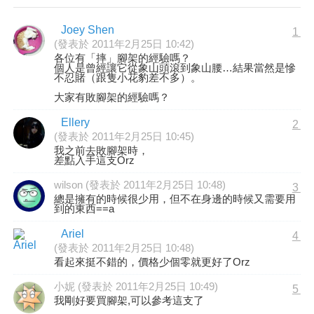
Joey Shen
1
(發表於 2011年2月25日 10:42)
各位有「摔」腳架的經驗嗎？
個人是曾經讓它從象山頭滾到象山腰…結果當然是慘
不忍賭（跟隻小花豹差不多）。
大家有敗腳架的經驗嗎？
Ellery
2
(發表於 2011年2月25日 10:45)
我之前去敗腳架時，
差點入手這支Orz
wilson (發表於 2011年2月25日 10:48)
3
總是擁有的時候很少用，但不在身邊的時候又需要用
到的東西==a
Ariel
4
(發表於 2011年2月25日 10:48)
看起來挺不錯的，價格少個零就更好了Orz
小妮 (發表於 2011年2月25日 10:49)
5
我剛好要買腳架,可以參考這支了