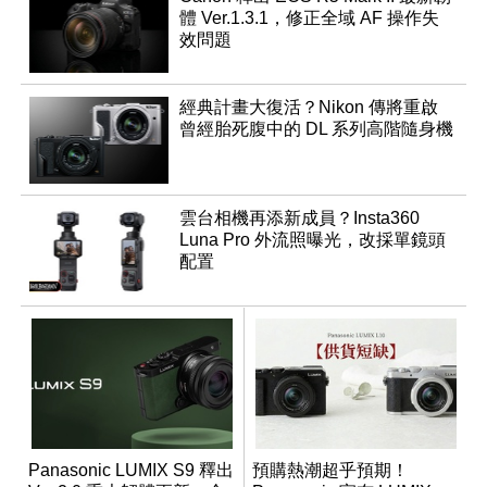
體 Ver.1.3.1，修正全域 AF 操作失
效問題
經典計畫大復活？Nikon 傳將重啟
曾經胎死腹中的 DL 系列高階隨身機
雲台相機再添新成員？Insta360
Luna Pro 外流照曝光，改採單鏡頭
配置
Panasonic LUMIX S9 釋出
預購熱潮超乎預期！