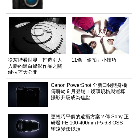
從灰階看世界：打造引人
11條「偷拍」小技巧
入勝的黑白攝影作品之關
鍵技巧大公開
Canon PowerShot 全新口袋隨身機
傳將於 9 月登場！鏡頭規格與運算
攝影升級成為焦點
更輕巧平價的遠攝方案？傳 Sony 正
研發 FE 100-400mm F5-6.8 OSS
望遠變焦鏡頭