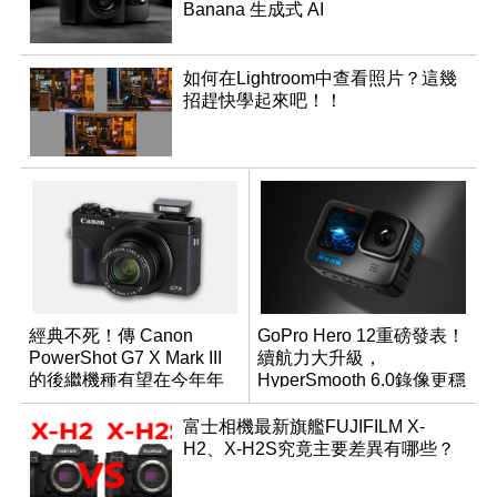
Banana 生成式 AI
如何在Lightroom中查看照片？這幾
招趕快學起來吧！！
經典不死！傳 Canon
GoPro Hero 12重磅發表！
PowerShot G7 X Mark III
續航力大升級，
的後繼機種有望在今年年
HyperSmooth 6.0錄像更穩
底前推出？
定
富士相機最新旗艦FUJIFILM X-
H2、X-H2S究竟主要差異有哪些？