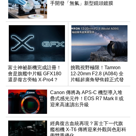
手開發「無氟」新型鏡頭鍍膜
富士神祕新機完成註冊！
挑戰視野極限！Tamron
會是旗艦中片幅 GFX180
12-20mm F2.8 (A084) 全
還是復古旁軸 X-Pro4？
片幅超廣角變焦鏡正式發
表
Canon 傳將為 APS-C 機型導入堆
疊式感光元件！EOS R7 Mark II 或
迎來高速讀出升級
經典復古血統再現？富士下一代旗
艦相機 X-T6 傳將迎來外觀與色彩科
學雙重優化