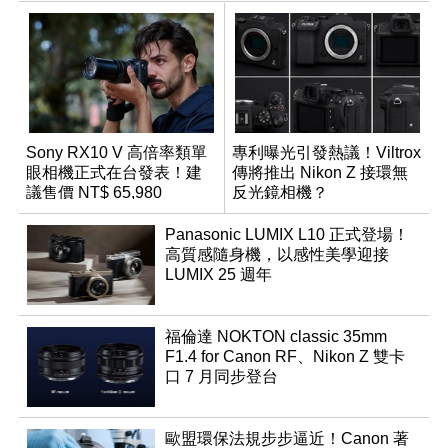
Sony RX10 V 高倍率類單
專利曝光引發熱議！Viltrox
眼相機正式在台發表！建
傳將推出 Nikon Z 接環無
議售價 NT$ 65,980
反光鏡相機？
Panasonic LUMIX L10 正式登場！
高質感隨身機，以感性美學迎接
LUMIX 25 週年
福倫達 NOKTON classic 35mm
F1.4 for Canon RF、Nikon Z 雙卡
口 7 月同步登台
歐盟環保法規步步逼近！Canon 著