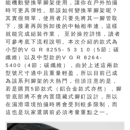
能機動變換單腳架使用，讓你在戶外拍攝
時可更具彈性。那該如何變換單腳架呢？
其實很簡單，使用者只要先將其一腳管取
下，接著再與拆卸後的中軸相串連，這樣
就能完成組裝作業， 至於操控詳情，讀者
可參考底下流程說明。本次介紹的款式為
小型的V G R 8255- 5 3 1 0（5節；碳
纖維）以及中型款的V G R 8264-
5400（4節；碳纖維），由於上述這兩款
型號尺寸適中且重量輕盈，所以目前已成
為該系列腳架的大熱門，但須注意的是，
若是購買5節款式（鋁合金款式亦然），腳
管底部將不會內置隱藏式腳釘設計，所以
在濕滑環境拍攝時將會受到較多限制，而
這也是玩家選購前必須考量重點之一。