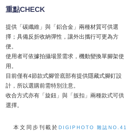
重點CHECK
提供「碳纖維」與「鋁合金」兩種材質可供選
擇；具備反折收納彈性，讓外出攜行可更為方
便。
使用者可依據拍攝場景需求，機動變換單腳架使
用。
目前僅有4節款式腳管底部有提供隱藏式腳釘設
計，所以選購前需特別注意。
收合方式亦有「旋鈕」與「扳扣」兩種款式可供
選擇。
本文同步刊載於
DIGIPHOTO 雜誌NO.41