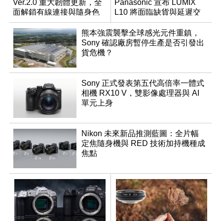
Ver.2.0 重大韌體更新，全
Panasonic 宣布 LUMIX
面解鎖有線連接與隨身色
L10 將面臨缺貨與延遲交
調編輯
貨時間
熊本強震襲擊全球感光元件重鎮，
Sony 確認廠房暫停生產是否引發出
貨危機？
Sony 正式發表第五代高倍率一體式
相機 RX10 V，雙影像處理器與 AI
單元上身
Nikon 未來新品推測藍圖：全片幅
定焦隨身機與 RED 技術加持機種成
焦點