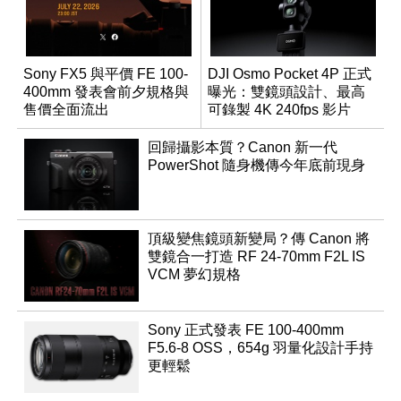
Sony FX5 與平價 FE 100-
DJI Osmo Pocket 4P 正式
400mm 發表會前夕規格與
曝光：雙鏡頭設計、最高
售價全面流出
可錄製 4K 240fps 影片
回歸攝影本質？Canon 新一代
PowerShot 隨身機傳今年底前現身
頂級變焦鏡頭新變局？傳 Canon 將
雙鏡合一打造 RF 24-70mm F2L IS
VCM 夢幻規格
Sony 正式發表 FE 100-400mm
F5.6-8 OSS，654g 羽量化設計手持
更輕鬆