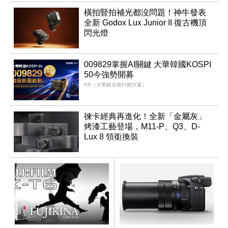
同步亮相
橫拍豎拍補光都沒問題！神牛發表
全新 Godox Lux Junior II 復古機頂
閃光燈
009829掌握AI關鍵 大華韓國KOSPI
50今強勢開募
PR（大華銀全能行銷方案）
徠卡經典再進化！全新「金屬灰」
烤漆工藝登場，M11-P、Q3、D-
Lux 8 領銜換裝