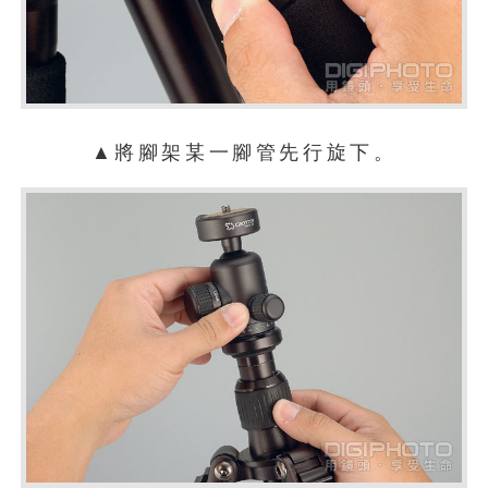
▲將腳架某一腳管先行旋下。