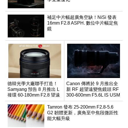
補足中片幅超廣角空缺！NiSi 發表
16mm F2.8 ASPH. 數位中片幅定焦
鏡
德韓光學大廠聯手打造！
Canon 傳將於 9 月推出全
Samyang 預告 8 月推出 L
新 RF 超望遠變焦鏡頭 RF
接環 60-180mm F2.8 望遠
300-600mm F5.6L IS USM
變焦鏡
Tamron 發布 25-200mm F2.8-5.6
G2 韌體更新，廣角至中焦段微距性
能大幅升級