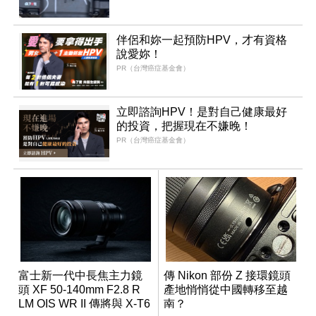
伴侶和妳一起預防HPV，才有資格
說愛妳！
PR（台灣癌症基金會）
立即諮詢HPV！是對自己健康最好
的投資，把握現在不嫌晚！
PR（台灣癌症基金會）
富士新一代中長焦主力鏡
傳 Nikon 部份 Z 接環鏡頭
頭 XF 50-140mm F2.8 R
產地悄悄從中國轉移至越
LM OIS WR II 傳將與 X-T6
南？