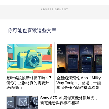
ADVERTISEMENT
你可能也喜歡這些文章
是時候該換新相機了嗎？7
全新銀河預報 App「Milky
個你手上器材真的需要升
Way Tonight」登場，一鍵
級的理由
掌握最佳拍攝時機與構圖
Sony A7R VI 疑似真機外觀曝光，
新電池恐與舊機不相容