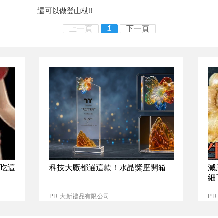
還可以做登山杖!!
上一頁
1
下一頁
吃這
科技大廠都選這款！水晶獎座開箱
減
細
PR 大新禮品有限公司
PR