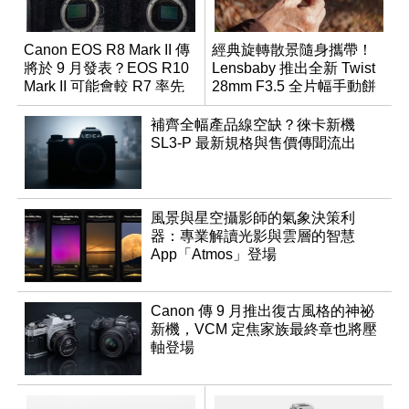
Canon EOS R8 Mark II 傳
經典旋轉散景隨身攜帶！
將於 9 月發表？EOS R10
Lensbaby 推出全新 Twist
Mark II 可能會較 R7 率先
28mm F3.5 全片幅手動餅
推出
乾鏡
補齊全幅產品線空缺？徠卡新機
SL3-P 最新規格與售價傳聞流出
風景與星空攝影師的氣象決策利
器：專業解讀光影與雲層的智慧
App「Atmos」登場
Canon 傳 9 月推出復古風格的神祕
新機，VCM 定焦家族最終章也將壓
軸登場