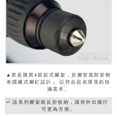
▲若是購買4節款式腳架，於腳管底部皆附
有隱藏式腳釘設計， 以符合惡劣環境的拍
攝需求。