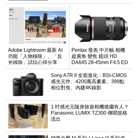
Adobe Lightroom 最新 AI
Pentax 發表 中片幅 相機
功能「人物移除」、「反
超廣角 變焦 鏡頭 HD
光移除」試玩心得分享
DA645 28-45mm F4.5 ED
AW SR
Sony A7R II 全面進化：BSI-CMOS
感光元件、4200萬高畫素、399點
相位對焦、內建4K錄影
1 吋感光元隨身旅遊相機後繼有人？
Panasonic LUMIX TZ300 傳聞規格
流出