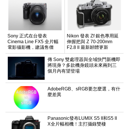
Sony 正式在台發表
Nikon 發表 Zf 銀色專用延
Cinema Line FX5 全片幅
伸握把與 Z 70-200mm
電影攝影機，建議售價
F2.8 II 最新韌體更新
NT$144,980
傳 Sony 雙處理器與全域快門新機即
將現身？多款機身鏡頭未來兩到三
個月內有望登場
AdobeRGB、sRGB要怎麼選，有什
麼差異
Panasonic發布LUMIX S5 II和S5 II
X全片幅相機！主打攝錄雙棲