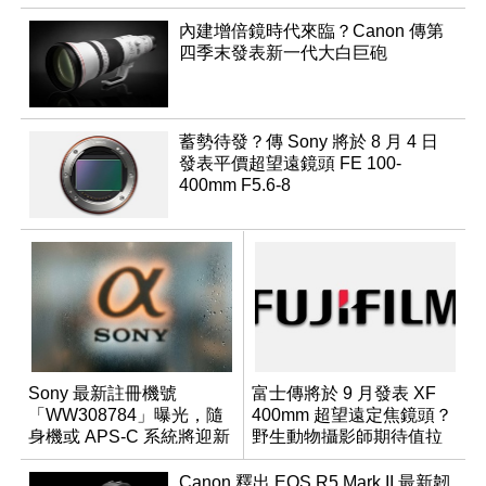
內建增倍鏡時代來臨？Canon 傳第
四季末發表新一代大白巨砲
蓄勢待發？傳 Sony 將於 8 月 4 日
發表平價超望遠鏡頭 FE 100-
400mm F5.6-8
Sony 最新註冊機號
富士傳將於 9 月發表 XF
「WW308784」曝光，隨
400mm 超望遠定焦鏡頭？
身機或 APS-C 系統將迎新
野生動物攝影師期待值拉
成員？
滿
Canon 釋出 EOS R5 Mark II 最新韌