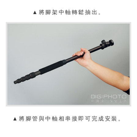
▲將腳架中軸轉鬆抽出。
▲將腳管與中軸相串接即可完成安裝。