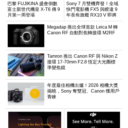
巴黎 FUJIKINA 盛會倒數
Sony 7 月雙機齊發！全域
富士新世代機皇 X-T6 傳 9
快門電影機 FX5 與睽違 9
月第一周登場
年長焦旗艦 RX10 V 即將
登場
Megadap 推出全球首款 Leica M 轉
Canon RF 自動對焦轉接環 M2RF
Tamron 推出 Canon RF 與 Nikon Z
接環 17-70mm F2.8 恆定大光圈標
準變焦鏡
年度最佳相機出爐！2026 相機大獎
揭曉，Sony 奪雙冠、Canon 獲用戶
青睞