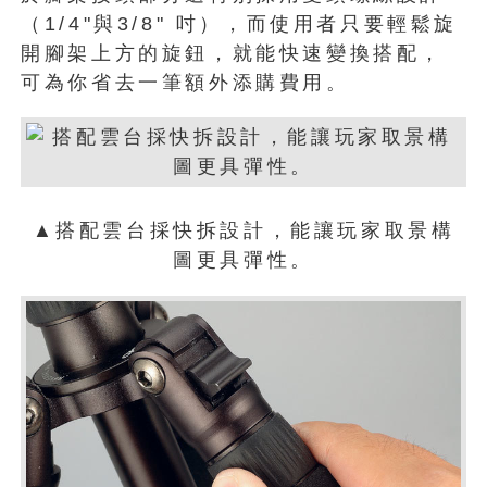
（1/4"與3/8" 吋），而使用者只要輕鬆旋
開腳架上方的旋鈕，就能快速變換搭配，
可為你省去一筆額外添購費用。
▲搭配雲台採快拆設計，能讓玩家取景構
圖更具彈性。