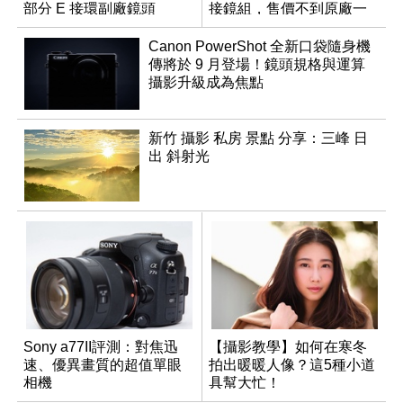
部分 E 接環副廠鏡頭
接鏡組，售價不到原廠一
半
Canon PowerShot 全新口袋隨身機
傳將於 9 月登場！鏡頭規格與運算
攝影升級成為焦點
新竹 攝影 私房 景點 分享：三峰 日
出 斜射光
Sony a77II評測：對焦迅
【攝影教學】如何在寒冬
速、優異畫質的超值單眼
拍出暖暖人像？這5種小道
相機
具幫大忙！