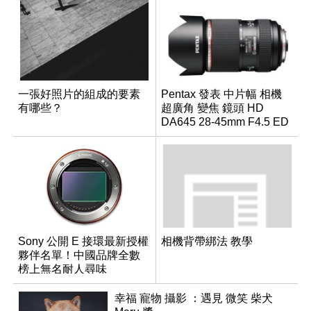
一張好照片的組成的要素
Pentax 發表 中片幅 相機
有哪些？
超廣角 變焦 鏡頭 HD
DA645 28-45mm F4.5 ED
AW SR
Sony 公開 E 接環最新授權
相機背帶綁法 教學
夥伴名單！中國品牌全數
榜上無名耐人尋味
幸福 寵物 攝影 ：遇見 微笑 柴犬