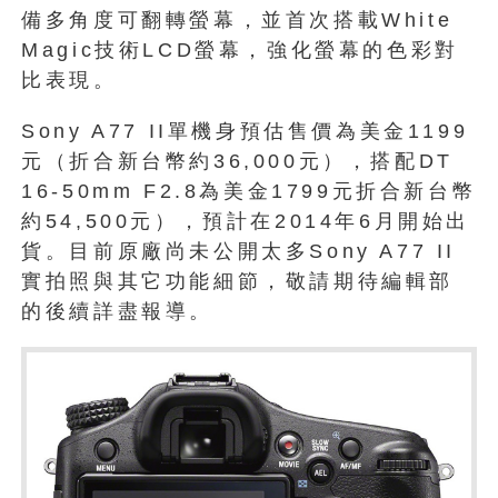
備多角度可翻轉螢幕，並首次搭載White
Magic技術LCD螢幕，強化螢幕的色彩對
比表現。
Sony A77 II單機身預估售價為美金1199
元（折合新台幣約36,000元），搭配DT
16-50mm F2.8為美金1799元折合新台幣
約54,500元），預計在2014年6月開始出
貨。目前原廠尚未公開太多Sony A77 II
實拍照與其它功能細節，敬請期待編輯部
的後續詳盡報導。