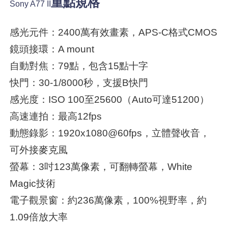
重點規格
Sony A77 II
感光元件：2400萬有效畫素，APS-C格式CMOS
鏡頭接環：A mount
自動對焦：79點，包含15點十字
快門：30-1/8000秒，支援B快門
感光度：ISO 100至25600（Auto可達51200）
高速連拍：最高12fps
動態錄影：1920x1080@60fps，立體聲收音，
可外接麥克風
螢幕：3吋123萬像素，可翻轉螢幕，White
Magic技術
電子觀景窗：約236萬像素，100%視野率，約
1.09倍放大率