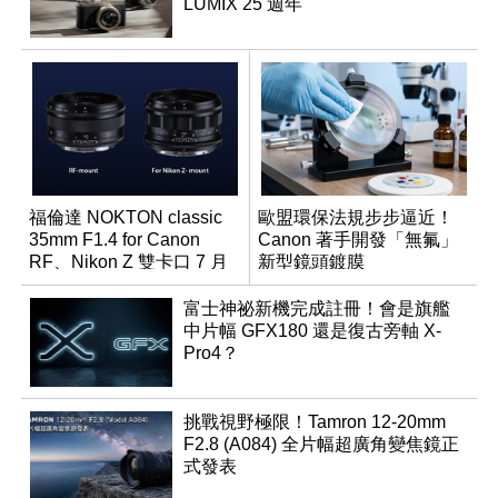
LUMIX 25 週年
福倫達 NOKTON classic
歐盟環保法規步步逼近！
35mm F1.4 for Canon
Canon 著手開發「無氟」
RF、Nikon Z 雙卡口 7 月
新型鏡頭鍍膜
同步登台
富士神祕新機完成註冊！會是旗艦
中片幅 GFX180 還是復古旁軸 X-
Pro4？
挑戰視野極限！Tamron 12-20mm
F2.8 (A084) 全片幅超廣角變焦鏡正
式發表