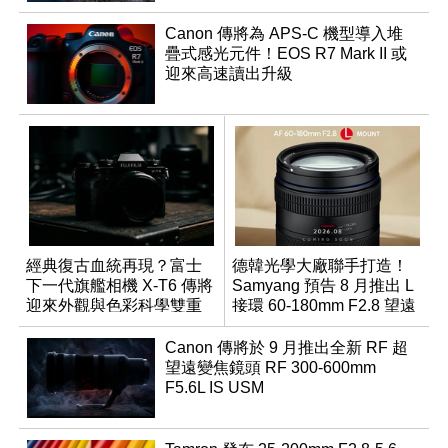
Canon 傳將為 APS-C 機型導入堆
疊式感光元件！EOS R7 Mark II 或
迎來高速讀出升級
經典復古血統再現？富士
德韓光學大廠聯手打造！
下一代旗艦相機 X-T6 傳將
Samyang 預告 8 月推出 L
迎來外觀與色彩科學雙重
接環 60-180mm F2.8 望遠
優化
變焦鏡
Canon 傳將於 9 月推出全新 RF 超
望遠變焦鏡頭 RF 300-600mm
F5.6L IS USM