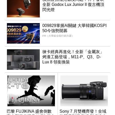
全新 Godox Lux Junior II 復古機頂
閃光燈
009829掌握AI關鍵 大華韓國KOSPI
50今強勢開募
PR（大華銀全能行銷方案）
徠卡經典再進化！全新「金屬灰」
烤漆工藝登場，M11-P、Q3、D-
Lux 8 領銜換裝
巴黎 FUJIKINA 盛會倒數
Sony 7 月雙機齊發！全域