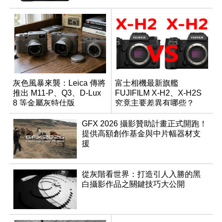
灰色風暴來襲：Leica 傳將
富士相機最新旗艦
推出 M11-P、Q3、D-Lux
FUJIFILM X-H2、X-H2S
8 等金屬灰特仕版
究竟主要差異有哪些？
GFX 2026 攝影贊助計畫正式開跑！
提供高額創作基金與中片幅器材支
援
從灰階看世界：打造引人入勝的黑
白攝影作品之關鍵技巧大公開