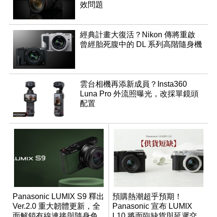
效問題
經典計畫大復活？Nikon 傳將重啟
曾經胎死腹中的 DL 系列高階隨身機
雲台相機再添新成員？Insta360
Luna Pro 外流照曝光，改採單鏡頭
配置
Panasonic LUMIX S9 釋出
預購熱潮超乎預期！
Ver.2.0 重大韌體更新，全
Panasonic 宣布 LUMIX
面解鎖有線連接與隨身色
L10 將面臨缺貨與延遲交