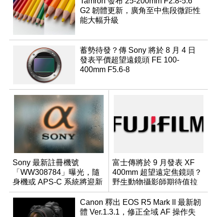
Tamron 發布 25-200mm F2.8-5.6
G2 韌體更新，廣角至中焦段微距性
能大幅升級
蓄勢待發？傳 Sony 將於 8 月 4 日
發表平價超望遠鏡頭 FE 100-
400mm F5.6-8
Sony 最新註冊機號
富士傳將於 9 月發表 XF
「WW308784」曝光，隨
400mm 超望遠定焦鏡頭？
身機或 APS-C 系統將迎新
野生動物攝影師期待值拉
成員？
滿
Canon 釋出 EOS R5 Mark II 最新韌
體 Ver.1.3.1，修正全域 AF 操作失