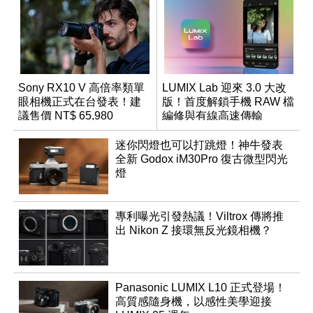
Sony RX10 V 高倍率類單
LUMIX Lab 迎來 3.0 大改
眼相機正式在台發表！建
版！首度解鎖手機 RAW 檔
議售價 NT$ 65,980
編修與有線高速傳輸
迷你閃燈也可以打跳燈！神牛發表
全新 Godox iM30Pro 復古微型閃光
燈
專利曝光引發熱議！Viltrox 傳將推
出 Nikon Z 接環無反光鏡相機？
Panasonic LUMIX L10 正式登場！
高質感隨身機，以感性美學迎接