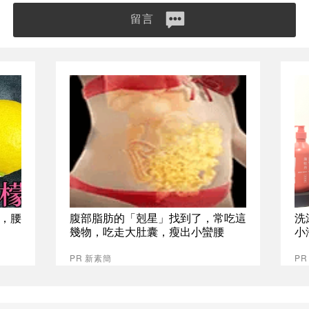
留言
，腰
腹部脂肪的「剋星」找到了，常吃這
洗
幾物，吃走大肚囊，瘦出小蠻腰
小
PR 新素簡
P