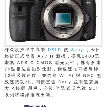
許久沒推出中高階
的
，今日
DSLR
Sony
終於正式發表 A77 II 新機，搭載2400萬
畫素 APS-C CMOS 感光元件，擁有多達
79點相位自動對焦點，極速連拍可達每秒
12張過片速度，並內建 Wi-Fi 與 NFC 無
線連接功能，間接宣告 Sony 並未遺忘廣
大 A接環 用戶，今後 半透式反光鏡 SLT
系列將繼續推陳出新。