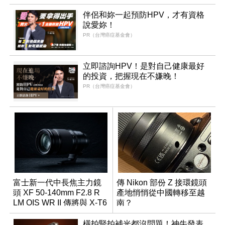
伴侶和妳一起預防HPV，才有資格
說愛妳！
PR（台灣癌症基金會）
立即諮詢HPV！是對自己健康最好
的投資，把握現在不嫌晚！
PR（台灣癌症基金會）
富士新一代中長焦主力鏡
傳 Nikon 部份 Z 接環鏡頭
頭 XF 50-140mm F2.8 R
產地悄悄從中國轉移至越
LM OIS WR II 傳將與 X-T6
南？
同步亮相
橫拍豎拍補光都沒問題！神牛發表