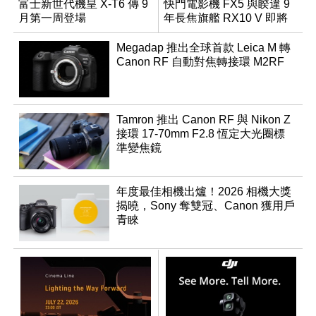
富士新世代機皇 X-T6 傳 9
快門電影機 FX5 與睽違 9
月第一周登場
年長焦旗艦 RX10 V 即將
登場
Megadap 推出全球首款 Leica M 轉
Canon RF 自動對焦轉接環 M2RF
Tamron 推出 Canon RF 與 Nikon Z
接環 17-70mm F2.8 恆定大光圈標
準變焦鏡
年度最佳相機出爐！2026 相機大獎
揭曉，Sony 奪雙冠、Canon 獲用戶
青睞