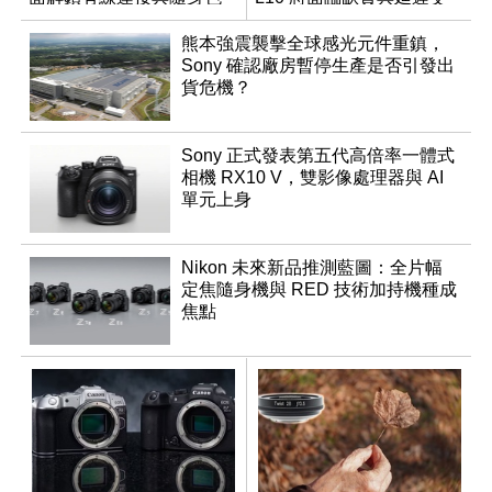
調編輯
貨時間
熊本強震襲擊全球感光元件重鎮，
Sony 確認廠房暫停生產是否引發出
貨危機？
Sony 正式發表第五代高倍率一體式
相機 RX10 V，雙影像處理器與 AI
單元上身
Nikon 未來新品推測藍圖：全片幅
定焦隨身機與 RED 技術加持機種成
焦點