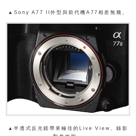
▲Sony A77 II外型與前代機A77相差無幾。
▲半透式反光鏡帶來極佳的Live View、錄影