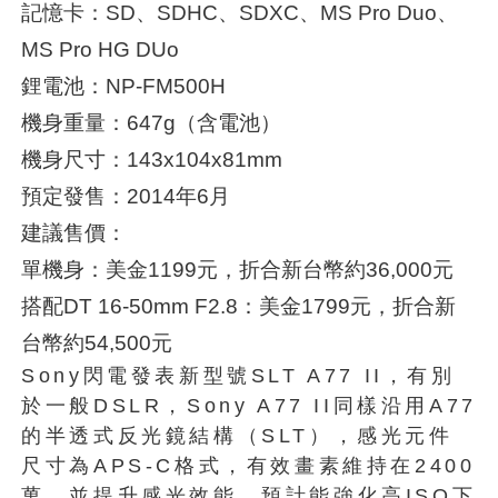
記憶卡：SD、SDHC、SDXC、MS Pro Duo、
MS Pro HG DUo
鋰電池：NP-FM500H
機身重量：647g（含電池）
機身尺寸：143x104x81mm
預定發售：2014年6月
建議售價：
單機身：美金1199元，折合新台幣約36,000元
搭配DT 16-50mm F2.8：美金1799元，折合新
台幣約54,500元
Sony閃電發表新型號SLT A77 II，有別
於一般DSLR，Sony A77 II同樣沿用A77
的半透式反光鏡結構（SLT），感光元件
尺寸為APS-C格式，有效畫素維持在2400
萬，並提升感光效能，預計能強化高ISO下