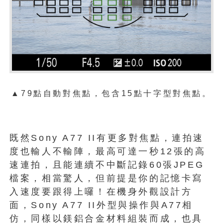
▲79點自動對焦點，包含15點十字型對焦點。
既然Sony A77 II有更多對焦點，連拍速
度也輸人不輸陣，最高可達一秒12張的高
速連拍，且能連續不中斷記錄60張JPEG
檔案，相當驚人，但前提是你的記憶卡寫
入速度要跟得上囉！在機身外觀設計方
面，Sony A77 II外型與操作與A77相
仿，同樣以鎂鋁合金材料組裝而成，也具