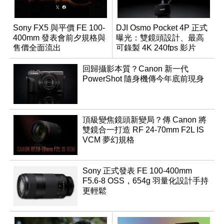
Sony FX5 與平價 FE 100-
DJI Osmo Pocket 4P 正式
400mm 發表會前夕規格與
曝光：雙鏡頭設計、最高
售價全面流出
可錄製 4K 240fps 影片
回歸攝影本質？Canon 新一代
PowerShot 隨身機傳今年底前現身
頂級變焦鏡頭新變局？傳 Canon 將
雙鏡合一打造 RF 24-70mm F2L IS
VCM 夢幻規格
Sony 正式發表 FE 100-400mm
F5.6-8 OSS，654g 羽量化設計手持
更輕鬆