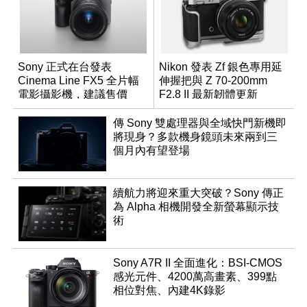
Sony 正式在台發表
Nikon 發表 Zf 銀色專用延
Cinema Line FX5 全片幅
伸握把與 Z 70-200mm
電影攝影機，建議售價
F2.8 II 最新韌體更新
NT$144,980
傳 Sony 雙處理器與全域快門新機即
將現身？多款機身鏡頭未來兩到三
個月內有望登場
續航力將迎來重大突破？Sony 傳正
為 Alpha 相機開發全新螢幕顯示技
術
Sony A7R II 全面進化：BSI-CMOS
感光元件、4200萬高畫素、399點
相位對焦、內建4K錄影