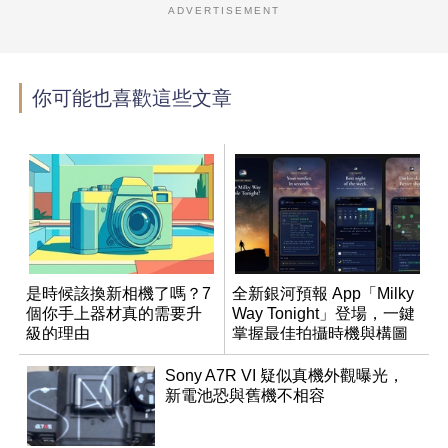
ADVERTISEMENT
你可能也喜歡這些文章
是時候該換新相機了嗎？7
全新銀河預報 App「Milky
個你手上器材真的需要升
Way Tonight」登場，一鍵
級的理由
掌握最佳拍攝時機與構圖
Sony A7R VI 疑似真機外觀曝光，
新電池恐與舊機不相容