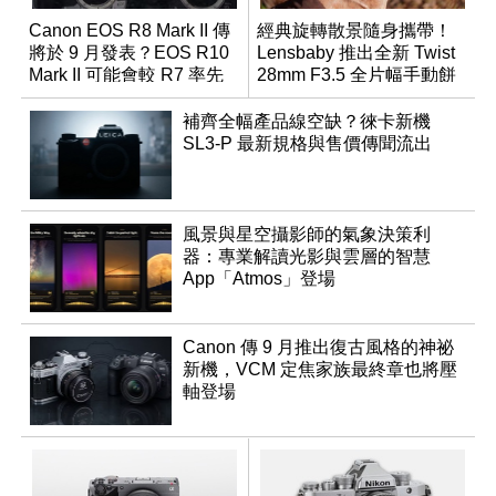
Canon EOS R8 Mark II 傳
經典旋轉散景隨身攜帶！
將於 9 月發表？EOS R10
Lensbaby 推出全新 Twist
Mark II 可能會較 R7 率先
28mm F3.5 全片幅手動餅
推出
乾鏡
補齊全幅產品線空缺？徠卡新機
SL3-P 最新規格與售價傳聞流出
風景與星空攝影師的氣象決策利
器：專業解讀光影與雲層的智慧
App「Atmos」登場
Canon 傳 9 月推出復古風格的神祕
新機，VCM 定焦家族最終章也將壓
軸登場