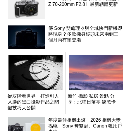
Z 70-200mm F2.8 II 最新韌體更新
傳 Sony 雙處理器與全域快門新機即
將現身？多款機身鏡頭未來兩到三
個月內有望登場
從灰階看世界：打造引人
新竹 攝影 私房 景點 分
入勝的黑白攝影作品之關
享：北埔日落亭 練黑卡
鍵技巧大公開
年度最佳相機出爐！2026 相機大獎
揭曉，Sony 奪雙冠、Canon 獲用戶