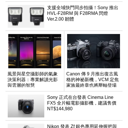
支援全域快門同步拍攝！Sony 推出
HVL-F28RM 與 F28RMA 閃燈
Ver.2.00 韌體
風景與星空攝影師的氣象
Canon 傳 9 月推出復古風
決策利器：專業解讀光影
格的神祕新機，VCM 定焦
與雲層的智慧
家族最終章也將壓軸登場
App「Atmos」登場
Sony 正式在台發表 Cinema Line
FX5 全片幅電影攝影機，建議售價
NT$144,980
Nikon 發表 Zf 銀色專用延伸握把與