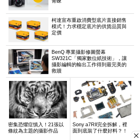
青睞
柯達宣布重啟消費型底片直接銷售
模式！力求穩定底片的供貨品質與
定價
BenQ 專業攝影修圖螢幕
SW321C「獨家數位紙技術」，讓
攝影編輯的輸出工作得到最完美的
救贖
密集恐懼症慎入！21張以
Sony a7RII完全拆解，裡
條紋為主題的攝影作品
面到底裝了什麼好料？！