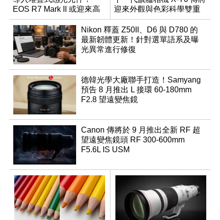
EOS R7 Mark II 或迎來高
迎來外觀與色彩科學雙重
速讀出升級
優化
Nikon 釋蓋 Z50II、D6 與 D780 的
最新韌體更新！針對選單語系及曝
光異常進行修復
德韓光學大廠聯手打造！Samyang
預告 8 月推出 L 接環 60-180mm
F2.8 望遠變焦鏡
Canon 傳將於 9 月推出全新 RF 超
望遠變焦鏡頭 RF 300-600mm
F5.6L IS USM