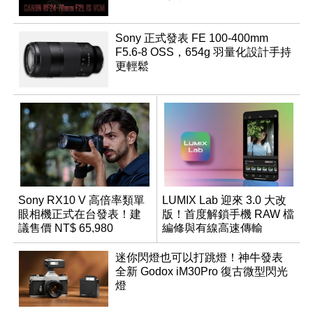
Sony 正式發表 FE 100-400mm
F5.6-8 OSS，654g 羽量化設計手持
更輕鬆
Sony RX10 V 高倍率類單
LUMIX Lab 迎來 3.0 大改
眼相機正式在台發表！建
版！首度解鎖手機 RAW 檔
議售價 NT$ 65,980
編修與有線高速傳輸
迷你閃燈也可以打跳燈！神牛發表
全新 Godox iM30Pro 復古微型閃光
燈