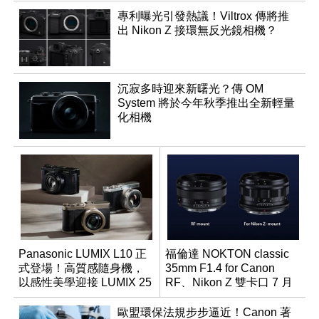
專利曝光引發熱議！Viltrox 傳將推
出 Nikon Z 接環無反光鏡相機？
沉寂多時迎來新曙光？傳 OM
System 將於今年秋季推出全新輕量
化相機
Panasonic LUMIX L10 正
福倫達 NOKTON classic
式登場！高質感隨身機，
35mm F1.4 for Canon
以感性美學迎接 LUMIX 25
RF、Nikon Z 雙卡口 7 月
週年
同步登台
歐盟環保法規步步逼近！Canon 著