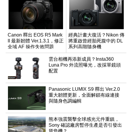
Canon 釋出 EOS R5 Mark
經典計畫大復活？Nikon 傳
II 最新韌體 Ver.1.3.1，修正
將重啟曾經胎死腹中的 DL
全域 AF 操作失效問題
系列高階隨身機
雲台相機再添新成員？Insta360
Luna Pro 外流照曝光，改採單鏡頭
配置
Panasonic LUMIX S9 釋出 Ver.2.0
重大韌體更新，全面解鎖有線連接
與隨身色調編輯
熊本強震襲擊全球感光元件重鎮，
Sony 確認廠房暫停生產是否引發出
貨危機？