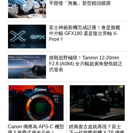
手開發「無氟」新型鏡頭鍍膜
富士神祕新機完成註冊！會是旗艦
中片幅 GFX180 還是復古旁軸 X-
Pro4？
挑戰視野極限！Tamron 12-20mm
F2.8 (A084) 全片幅超廣角變焦鏡正
式發表
Canon 傳將為 APS-C 機型
經典復古血統再現？富士
導入堆疊式感光元件！
下一代旗艦相機 X-T6 傳將