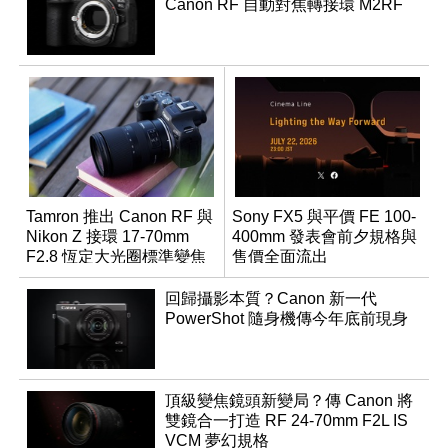
Canon RF 自動對焦轉接環 M2RF
Tamron 推出 Canon RF 與
Sony FX5 與平價 FE 100-
Nikon Z 接環 17-70mm
400mm 發表會前夕規格與
F2.8 恆定大光圈標準變焦
售價全面流出
鏡
回歸攝影本質？Canon 新一代
PowerShot 隨身機傳今年底前現身
頂級變焦鏡頭新變局？傳 Canon 將
雙鏡合一打造 RF 24-70mm F2L IS
VCM 夢幻規格