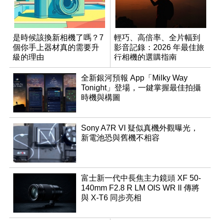
是時候該換新相機了嗎？7
輕巧、高倍率、全片幅到
個你手上器材真的需要升
影音記錄：2026 年最佳旅
級的理由
行相機的選購指南
全新銀河預報 App「Milky Way
Tonight」登場，一鍵掌握最佳拍攝
時機與構圖
Sony A7R VI 疑似真機外觀曝光，
新電池恐與舊機不相容
富士新一代中長焦主力鏡頭 XF 50-
140mm F2.8 R LM OIS WR II 傳將
與 X-T6 同步亮相