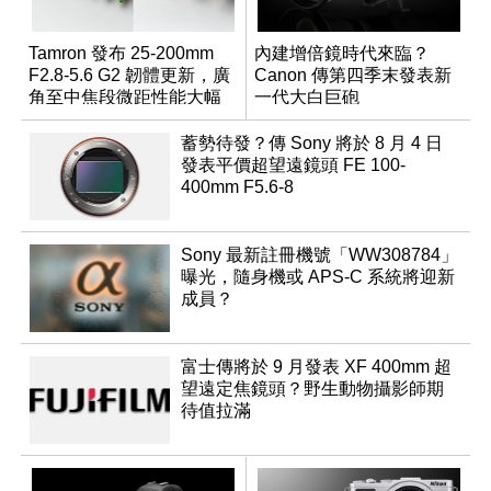
Tamron 發布 25-200mm
內建增倍鏡時代來臨？
F2.8-5.6 G2 韌體更新，廣
Canon 傳第四季末發表新
角至中焦段微距性能大幅
一代大白巨砲
升級
蓄勢待發？傳 Sony 將於 8 月 4 日
發表平價超望遠鏡頭 FE 100-
400mm F5.6-8
Sony 最新註冊機號「WW308784」
曝光，隨身機或 APS-C 系統將迎新
成員？
富士傳將於 9 月發表 XF 400mm 超
望遠定焦鏡頭？野生動物攝影師期
待值拉滿