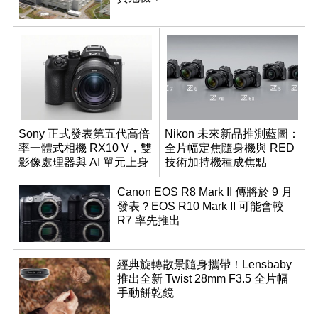
Sony 正式發表第五代高倍
Nikon 未來新品推測藍圖：
率一體式相機 RX10 V，雙
全片幅定焦隨身機與 RED
影像處理器與 AI 單元上身
技術加持機種成焦點
Canon EOS R8 Mark II 傳將於 9 月
發表？EOS R10 Mark II 可能會較
R7 率先推出
經典旋轉散景隨身攜帶！Lensbaby
推出全新 Twist 28mm F3.5 全片幅
手動餅乾鏡