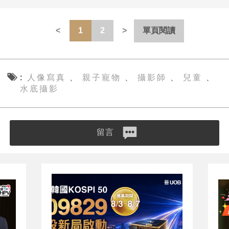
1
2
單頁閱讀
人像寫真
親子寵物
攝影師
兒童
、
、
、
、
水底攝影
留言