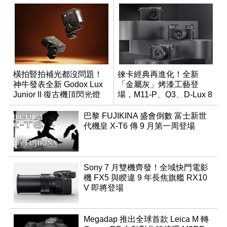
橫拍豎拍補光都沒問題！
徠卡經典再進化！全新
神牛發表全新 Godox Lux
「金屬灰」烤漆工藝登
Junior II 復古機頂閃光燈
場，M11-P、Q3、D-Lux 8
領銜換裝
巴黎 FUJIKINA 盛會倒數 富士新世
代機皇 X-T6 傳 9 月第一周登場
Sony 7 月雙機齊發！全域快門電影
機 FX5 與睽違 9 年長焦旗艦 RX10
V 即將登場
Megadap 推出全球首款 Leica M 轉