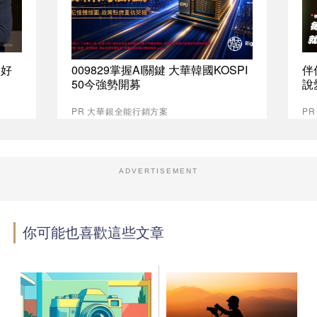
最好
009829掌握AI關鍵 大華韓國KOSPI
伴
50今強勢開募
說
PR 大華銀全能行銷方案
P
ADVERTISEMENT
你可能也喜歡這些文章